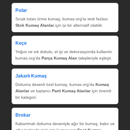
Polar
Sıcak tutan örme kumaş; kumas.org’ta stok fazlası
Stok Kumaş Alanlar
için iyi bir alternatif olabilir.
Keçe
Yoğun ve sık dokulu; el işi ve dekorasyonda kullanılır.
kumas.org’da
Parça Kumaş Alan
talepleriyle eşleşir.
Jakarlı Kumaş
Dokuma desenli özel kumaş; kumas.org’da
Kumaş
Alanlar
ve toptancı
Parti Kumaş Alanlar
için önemli
bir kategori.
Brokar
Kabartmalı dokuma deseniyle ağır bir kumaş; bakır ve
altın tonlarda stok için kumas.org
Spot Kumaş