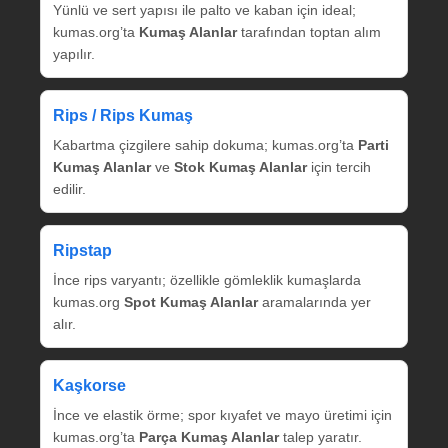
Yünlü ve sert yapısı ile palto ve kaban için ideal;
kumas.org’ta
Kumaş Alanlar
tarafından toptan alım
yapılır.
Rips / Rips Kumaş
Kabartma çizgilere sahip dokuma; kumas.org’ta
Parti
Kumaş Alanlar
ve
Stok Kumaş Alanlar
için tercih
edilir.
Ripstap
İnce rips varyantı; özellikle gömleklik kumaşlarda
kumas.org
Spot Kumaş Alanlar
aramalarında yer
alır.
Kaşkorse
İnce ve elastik örme; spor kıyafet ve mayo üretimi için
kumas.org’ta
Parça Kumaş Alanlar
talep yaratır.