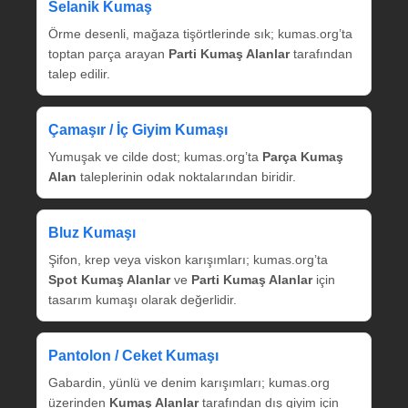
Selanik Kumaş
Örme desenli, mağaza tişörtlerinde sık; kumas.org’ta
toptan parça arayan
Parti Kumaş Alanlar
tarafından
talep edilir.
Çamaşır / İç Giyim Kumaşı
Yumuşak ve cilde dost; kumas.org’ta
Parça Kumaş
Alan
taleplerinin odak noktalarından biridir.
Bluz Kumaşı
Şifon, krep veya viskon karışımları; kumas.org’ta
Spot Kumaş Alanlar
ve
Parti Kumaş Alanlar
için
tasarım kumaşı olarak değerlidir.
Pantolon / Ceket Kumaşı
Gabardin, yünlü ve denim karışımları; kumas.org
üzerinden
Kumaş Alanlar
tarafından dış giyim için