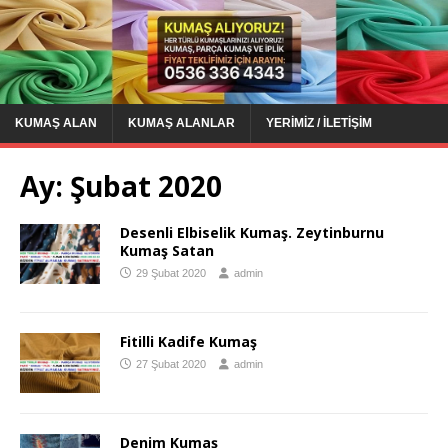
KUMAŞ ALAN
KUMAŞ ALANLAR
YERIMIZ / İLETIŞIM
Ay:
Şubat 2020
Desenli Elbiselik Kumaş. Zeytinburnu
Kumaş Satan
29 Şubat 2020
admin
Fitilli Kadife Kumaş
27 Şubat 2020
admin
Denim Kumaş