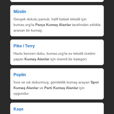
Müslin
Gevşek dokulu pamuk; hafif bebek tekstili için
kumas.org’ta
Parça Kumaş Alanlar
tarafından sıklıkla
aranan bir kumaş.
Pike / Terry
Havlu benzeri doku; kumas.org’ta ev tekstili üretimi
yapan
Kumaş Alanlar
için önemli bir kategori.
Poplin
İnce ve sık dokunmuş; gömleklik kumaş arayan
Spot
Kumaş Alanlar
ve
Parti Kumaş Alanlar
için
uygundur.
Kaşe