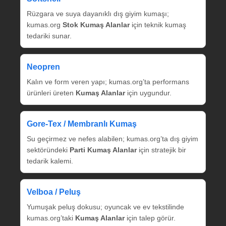
Rüzgara ve suya dayanıklı dış giyim kumaşı;
kumas.org
Stok Kumaş Alanlar
için teknik kumaş
tedariki sunar.
Neopren
Kalın ve form veren yapı; kumas.org’ta performans
ürünleri üreten
Kumaş Alanlar
için uygundur.
Gore‑Tex / Membranlı Kumaş
Su geçirmez ve nefes alabilen; kumas.org’ta dış giyim
sektöründeki
Parti Kumaş Alanlar
için stratejik bir
tedarik kalemi.
Velboa / Peluş
Yumuşak peluş dokusu; oyuncak ve ev tekstilinde
kumas.org’taki
Kumaş Alanlar
için talep görür.