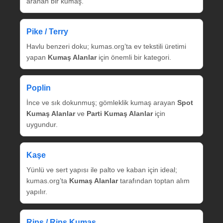
aranan bir kumaş.
Pike / Terry
Havlu benzeri doku; kumas.org’ta ev tekstili üretimi
yapan
Kumaş Alanlar
için önemli bir kategori.
Poplin
İnce ve sık dokunmuş; gömleklik kumaş arayan
Spot
Kumaş Alanlar
ve
Parti Kumaş Alanlar
için
uygundur.
Kaşe
Yünlü ve sert yapısı ile palto ve kaban için ideal;
kumas.org’ta
Kumaş Alanlar
tarafından toptan alım
yapılır.
Rips / Rips Kumaş