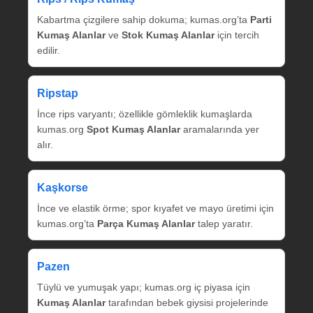
Kabartma çizgilere sahip dokuma; kumas.org’ta
Parti
Kumaş Alanlar
ve
Stok Kumaş Alanlar
için tercih
edilir.
Ripstap
İnce rips varyantı; özellikle gömleklik kumaşlarda
kumas.org
Spot Kumaş Alanlar
aramalarında yer
alır.
Kaşkorse
İnce ve elastik örme; spor kıyafet ve mayo üretimi için
kumas.org’ta
Parça Kumaş Alanlar
talep yaratır.
Pazen
Tüylü ve yumuşak yapı; kumas.org iç piyasa için
Kumaş Alanlar
tarafından bebek giysisi projelerinde