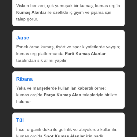
Viskon benzeri, çok yumuşak bir kumaş; kumas.org’ta
Kumaş Alanlar
ile özellikle iç giyim ve pijama için
talep görür.
Jarse
Esnek örme kumaş, tişört ve spor kıyafetlerde yaygın;
kumas.org platformunda
Parti Kumaş Alanlar
tarafından sık alımı yapılır.
Ribana
Yaka ve manşetlerde kullanılan kabartılı örme;
kumas.org’da
Parça Kumaş Alan
talepleriyle birlikte
bulunur.
Tül
İnce, organik doku ile gelinlik ve abiyelerde kullanılır.
kumas.org’da
Spot Kumaş Alanlar
için nadir