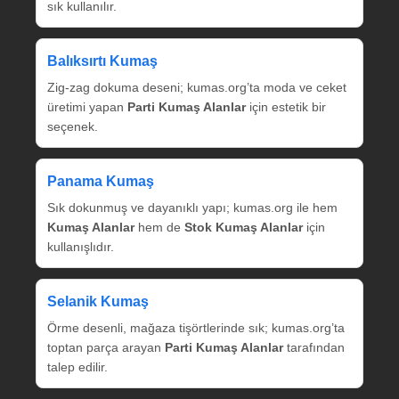
sık kullanılır.
Balıksırtı Kumaş
Zig‑zag dokuma deseni; kumas.org’ta moda ve ceket
üretimi yapan
Parti Kumaş Alanlar
için estetik bir
seçenek.
Panama Kumaş
Sık dokunmuş ve dayanıklı yapı; kumas.org ile hem
Kumaş Alanlar
hem de
Stok Kumaş Alanlar
için
kullanışlıdır.
Selanik Kumaş
Örme desenli, mağaza tişörtlerinde sık; kumas.org’ta
toptan parça arayan
Parti Kumaş Alanlar
tarafından
talep edilir.