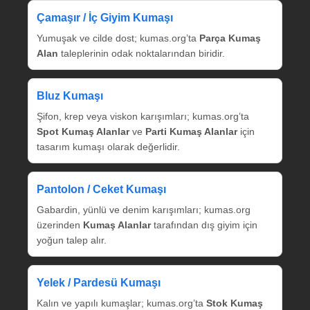
Çamaşır / İç Giyim Kumaşı
Yumuşak ve cilde dost; kumas.org’ta
Parça Kumaş
Alan
taleplerinin odak noktalarından biridir.
Bluz Kumaşı
Şifon, krep veya viskon karışımları; kumas.org’ta
Spot Kumaş Alanlar
ve
Parti Kumaş Alanlar
için
tasarım kumaşı olarak değerlidir.
Pantolon / Ceket Kumaşı
Gabardin, yünlü ve denim karışımları; kumas.org
üzerinden
Kumaş Alanlar
tarafından dış giyim için
yoğun talep alır.
Yelek / Pardesü Kumaşı
Kalın ve yapılı kumaşlar; kumas.org’ta
Stok Kumaş