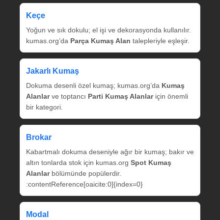
Keçe
Yoğun ve sık dokulu; el işi ve dekorasyonda kullanılır.
kumas.org’da
Parça Kumaş Alan
talepleriyle eşleşir.
Jakarlı Kumaş
Dokuma desenli özel kumaş; kumas.org’da
Kumaş
Alanlar
ve toptancı
Parti Kumaş Alanlar
için önemli
bir kategori.
Brokar
Kabartmalı dokuma deseniyle ağır bir kumaş; bakır ve
altın tonlarda stok için kumas.org
Spot Kumaş
Alanlar
bölümünde popülerdir.
:contentReference[oaicite:0]{index=0}
Modal