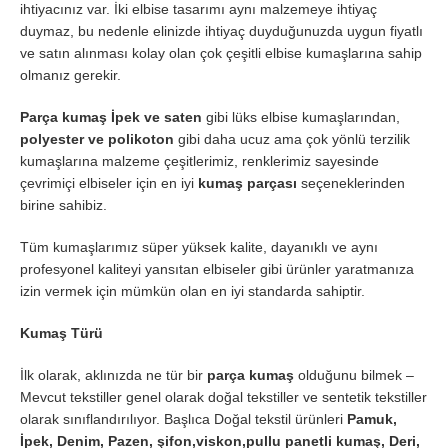
ihtiyacınız var. İki elbise tasarımı aynı malzemeye ihtiyaç
duymaz, bu nedenle elinizde ihtiyaç duyduğunuzda uygun fiyatlı
ve satın alınması kolay olan çok çeşitli elbise kumaşlarına sahip
olmanız gerekir.
Parça kumaş İpek ve saten
gibi lüks elbise kumaşlarından,
polyester ve polikoton
gibi daha ucuz ama çok yönlü terzilik
kumaşlarına malzeme çeşitlerimiz, renklerimiz sayesinde
çevrimiçi elbiseler için en iyi
kumaş parçası
seçeneklerinden
birine sahibiz.
Tüm kumaşlarımız süper yüksek kalite, dayanıklı ve aynı
profesyonel kaliteyi yansıtan elbiseler gibi ürünler yaratmanıza
izin vermek için mümkün olan en iyi standarda sahiptir.
Kumaş Türü
İlk olarak, aklınızda ne tür bir
parça kumaş
olduğunu bilmek –
Mevcut tekstiller genel olarak doğal tekstiller ve sentetik tekstiller
olarak sınıflandırılıyor. Başlıca Doğal tekstil ürünleri
Pamuk,
İpek, Denim, Pazen, şifon,viskon,pullu panetli kumaş, Deri,