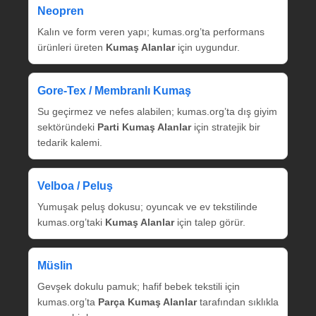
Neopren
Kalın ve form veren yapı; kumas.org’ta performans
ürünleri üreten
Kumaş Alanlar
için uygundur.
Gore‑Tex / Membranlı Kumaş
Su geçirmez ve nefes alabilen; kumas.org’ta dış giyim
sektöründeki
Parti Kumaş Alanlar
için stratejik bir
tedarik kalemi.
Velboa / Peluş
Yumuşak peluş dokusu; oyuncak ve ev tekstilinde
kumas.org’taki
Kumaş Alanlar
için talep görür.
Müslin
Gevşek dokulu pamuk; hafif bebek tekstili için
kumas.org’ta
Parça Kumaş Alanlar
tarafından sıklıkla