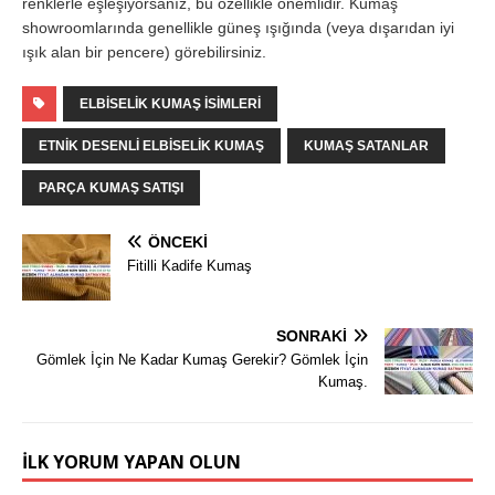
renklerle eşleşiyorsanız, bu özellikle önemlidir. Kumaş
showroomlarında genellikle güneş ışığında (veya dışarıdan iyi
ışık alan bir pencere) görebilirsiniz.
ELBISELIK KUMAŞ ISIMLERI
ETNIK DESENLI ELBISELIK KUMAŞ
KUMAŞ SATANLAR
PARÇA KUMAŞ SATIŞI
ÖNCEKI
Fitilli Kadife Kumaş
SONRAKI
Gömlek İçin Ne Kadar Kumaş Gerekir? Gömlek İçin
Kumaş.
İLK YORUM YAPAN OLUN