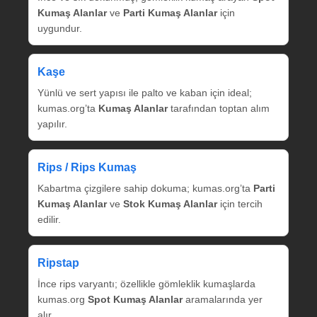
Kumaş Alanlar
ve
Parti Kumaş Alanlar
için
uygundur.
Kaşe
Yünlü ve sert yapısı ile palto ve kaban için ideal;
kumas.org’ta
Kumaş Alanlar
tarafından toptan alım
yapılır.
Rips / Rips Kumaş
Kabartma çizgilere sahip dokuma; kumas.org’ta
Parti
Kumaş Alanlar
ve
Stok Kumaş Alanlar
için tercih
edilir.
Ripstap
İnce rips varyantı; özellikle gömleklik kumaşlarda
kumas.org
Spot Kumaş Alanlar
aramalarında yer
alır.