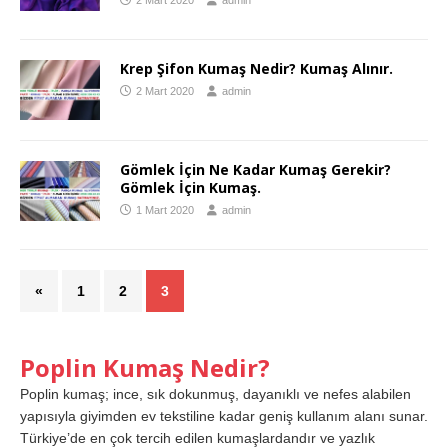
Krep Şifon Kumaş Nedir? Kumaş Alınır.
2 Mart 2020
admin
Gömlek İçin Ne Kadar Kumaş Gerekir?
Gömlek İçin Kumaş.
1 Mart 2020
admin
«
1
2
3
Poplin Kumaş Nedir?
Poplin kumaş; ince, sık dokunmuş, dayanıklı ve nefes alabilen
yapısıyla giyimden ev tekstiline kadar geniş kullanım alanı sunar.
Türkiye’de en çok tercih edilen kumaşlardandır ve yazlık