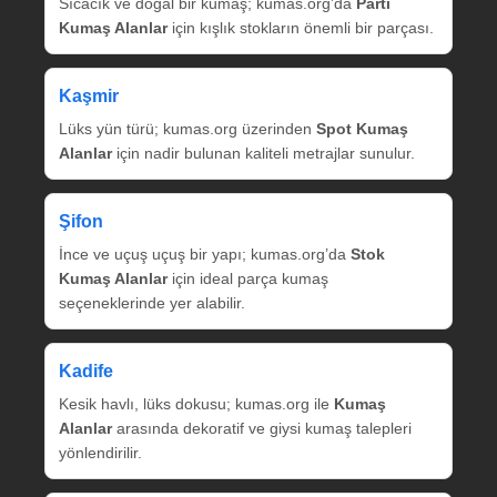
Sıcacık ve doğal bir kumaş; kumas.org’da
Parti
Kumaş Alanlar
için kışlık stokların önemli bir parçası.
Kaşmir
Lüks yün türü; kumas.org üzerinden
Spot Kumaş
Alanlar
için nadir bulunan kaliteli metrajlar sunulur.
Şifon
İnce ve uçuş uçuş bir yapı; kumas.org’da
Stok
Kumaş Alanlar
için ideal parça kumaş
seçeneklerinde yer alabilir.
Kadife
Kesik havlı, lüks dokusu; kumas.org ile
Kumaş
Alanlar
arasında dekoratif ve giysi kumaş talepleri
yönlendirilir.