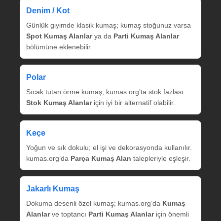
Denim / Kot
Günlük giyimde klasik kumaş; kumaş stoğunuz varsa
Spot Kumaş Alanlar
ya da
Parti Kumaş Alanlar
bölümüne eklenebilir.
Polar
Sıcak tutan örme kumaş; kumas.org’ta stok fazlası
Stok Kumaş Alanlar
için iyi bir alternatif olabilir.
Keçe
Yoğun ve sık dokulu; el işi ve dekorasyonda kullanılır.
kumas.org’da
Parça Kumaş Alan
talepleriyle eşleşir.
Jakarlı Kumaş
Dokuma desenli özel kumaş; kumas.org’da
Kumaş
Alanlar
ve toptancı
Parti Kumaş Alanlar
için önemli