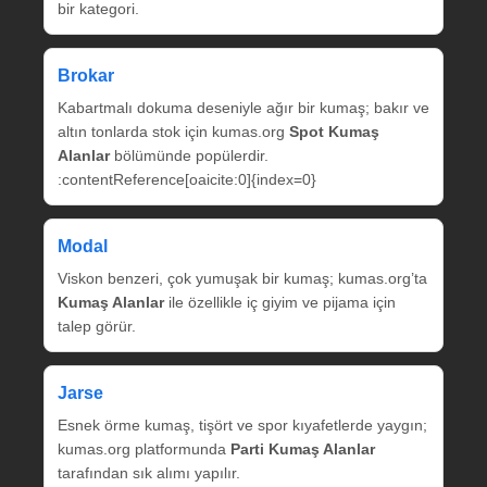
bir kategori.
Brokar
Kabartmalı dokuma deseniyle ağır bir kumaş; bakır ve
altın tonlarda stok için kumas.org
Spot Kumaş
Alanlar
bölümünde popülerdir.
:contentReference[oaicite:0]{index=0}
Modal
Viskon benzeri, çok yumuşak bir kumaş; kumas.org’ta
Kumaş Alanlar
ile özellikle iç giyim ve pijama için
talep görür.
Jarse
Esnek örme kumaş, tişört ve spor kıyafetlerde yaygın;
kumas.org platformunda
Parti Kumaş Alanlar
tarafından sık alımı yapılır.