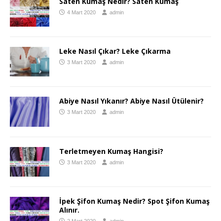
Saten Kumaş Nedir? Saten Kumaş
4 Mart 2020
admin
Leke Nasıl Çıkar? Leke Çıkarma
3 Mart 2020
admin
Abiye Nasıl Yıkanır? Abiye Nasıl Ütülenir?
3 Mart 2020
admin
Terletmeyen Kumaş Hangisi?
3 Mart 2020
admin
İpek Şifon Kumaş Nedir? Spot Şifon Kumaş
Alınır.
2 Mart 2020
admin