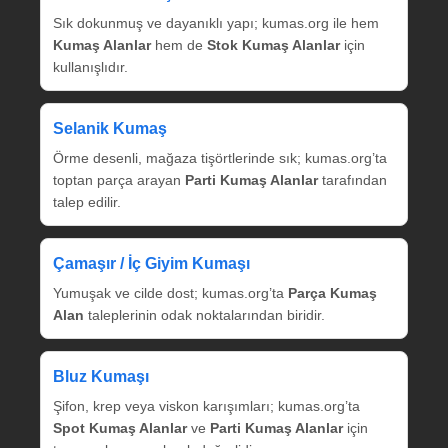
Sık dokunmuş ve dayanıklı yapı; kumas.org ile hem
Kumaş Alanlar
hem de
Stok Kumaş Alanlar
için
kullanışlıdır.
Selanik Kumaş
Örme desenli, mağaza tişörtlerinde sık; kumas.org’ta
toptan parça arayan
Parti Kumaş Alanlar
tarafından
talep edilir.
Çamaşır / İç Giyim Kumaşı
Yumuşak ve cilde dost; kumas.org’ta
Parça Kumaş
Alan
taleplerinin odak noktalarından biridir.
Bluz Kumaşı
Şifon, krep veya viskon karışımları; kumas.org’ta
Spot Kumaş Alanlar
ve
Parti Kumaş Alanlar
için