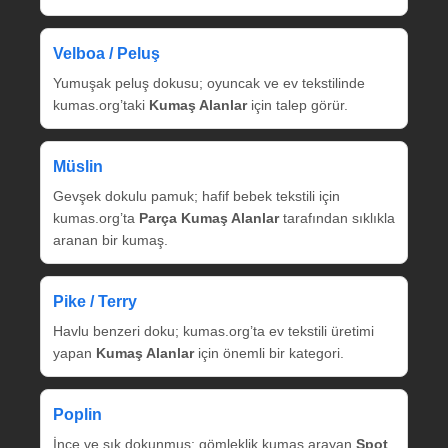
Velboa / Peluş
Yumuşak peluş dokusu; oyuncak ve ev tekstilinde
kumas.org’taki
Kumaş Alanlar
için talep görür.
Müslin
Gevşek dokulu pamuk; hafif bebek tekstili için
kumas.org’ta
Parça Kumaş Alanlar
tarafından sıklıkla
aranan bir kumaş.
Pike / Terry
Havlu benzeri doku; kumas.org’ta ev tekstili üretimi
yapan
Kumaş Alanlar
için önemli bir kategori.
Poplin
İnce ve sık dokunmuş; gömleklik kumaş arayan
Spot