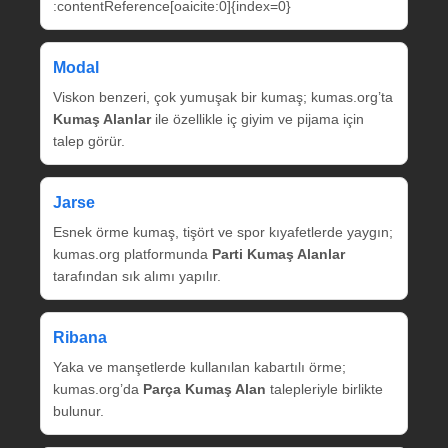
:contentReference[oaicite:0]{index=0}
Modal
Viskon benzeri, çok yumuşak bir kumaş; kumas.org’ta
Kumaş Alanlar
ile özellikle iç giyim ve pijama için
talep görür.
Jarse
Esnek örme kumaş, tişört ve spor kıyafetlerde yaygın;
kumas.org platformunda
Parti Kumaş Alanlar
tarafından sık alımı yapılır.
Ribana
Yaka ve manşetlerde kullanılan kabartılı örme;
kumas.org’da
Parça Kumaş Alan
talepleriyle birlikte
bulunur.