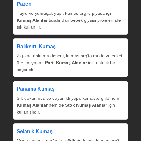
Pazen
Tüylü ve yumuşak yapı; kumas.org iç piyasa için
Kumaş Alanlar
tarafından bebek giysisi projelerinde
sık kullanılır.
Balıksırtı Kumaş
Zig‑zag dokuma deseni; kumas.org’ta moda ve ceket
üretimi yapan
Parti Kumaş Alanlar
için estetik bir
seçenek.
Panama Kumaş
Sık dokunmuş ve dayanıklı yapı; kumas.org ile hem
Kumaş Alanlar
hem de
Stok Kumaş Alanlar
için
kullanışlıdır.
Selanik Kumaş
Örme desenli, mağaza tişörtlerinde sık; kumas.org’ta