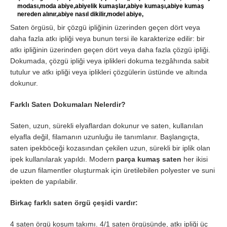
modası,moda abiye,abiyelik kumaşlar,abiye kumaşı,abiye kumaş
nereden alınır,abiye nasıl dikilir,model abiye,
Saten örgüsü, bir çözgü ipliğinin üzerinden geçen dört veya
daha fazla atkı ipliği veya bunun tersi ile karakterize edilir: bir
atkı ipliğinin üzerinden geçen dört veya daha fazla çözgü ipliği.
Dokumada, çözgü ipliği veya iplikleri dokuma tezgâhında sabit
tutulur ve atkı ipliği veya iplikleri çözgülerin üstünde ve altında
dokunur.
Farklı Saten Dokumaları Nelerdir?
Saten, uzun, sürekli elyaflardan dokunur ve saten, kullanılan
elyafla değil, filamanın uzunluğu ile tanımlanır. Başlangıçta,
saten ipekböceği kozasından çekilen uzun, sürekli bir iplik olan
ipek kullanılarak yapıldı. Modern
parça kumaş saten
her ikisi
de uzun filamentler oluşturmak için üretilebilen polyester ve suni
ipekten de yapılabilir.
Birkaç farklı saten örgü çeşidi vardır:
4 saten örgü koşum takımı. 4/1 saten örgüsünde, atkı ipliği üç