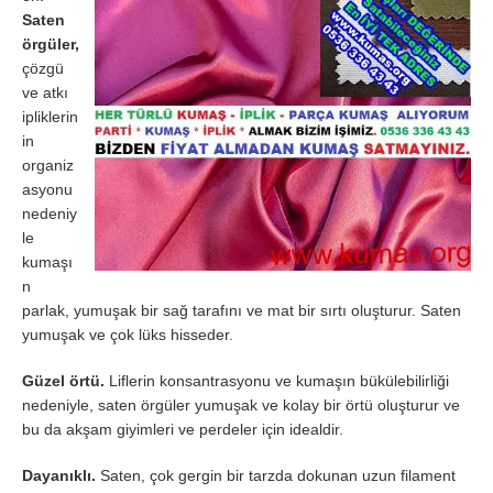
Saten
örgüler,
çözgü
ve atkı
ipliklerin
in
organiz
asyonu
nedeniy
le
kumaşı
n
parlak, yumuşak bir sağ tarafını ve mat bir sırtı oluşturur. Saten
yumuşak ve çok lüks hisseder.
Güzel örtü.
Liflerin konsantrasyonu ve kumaşın bükülebilirliği
nedeniyle, saten örgüler yumuşak ve kolay bir örtü oluşturur ve
bu da akşam giyimleri ve perdeler için idealdir.
Dayanıklı.
Saten, çok gergin bir tarzda dokunan uzun filament