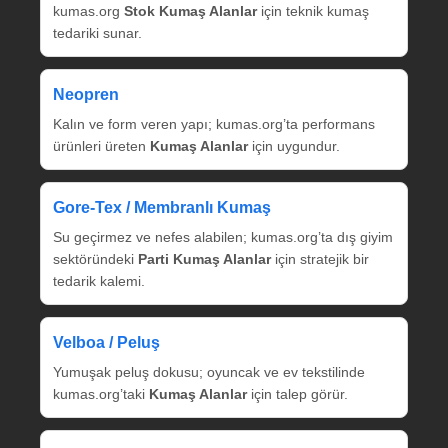
kumas.org
Stok Kumaş Alanlar
için teknik kumaş
tedariki sunar.
Neopren
Kalın ve form veren yapı; kumas.org’ta performans
ürünleri üreten
Kumaş Alanlar
için uygundur.
Gore‑Tex / Membranlı Kumaş
Su geçirmez ve nefes alabilen; kumas.org’ta dış giyim
sektöründeki
Parti Kumaş Alanlar
için stratejik bir
tedarik kalemi.
Velboa / Peluş
Yumuşak peluş dokusu; oyuncak ve ev tekstilinde
kumas.org’taki
Kumaş Alanlar
için talep görür.