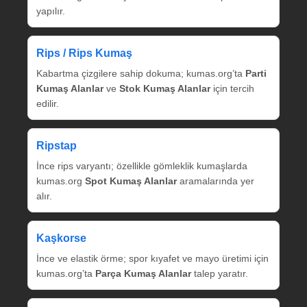
yapılır.
Rips / Rips Kumaş
Kabartma çizgilere sahip dokuma; kumas.org’ta
Parti
Kumaş Alanlar
ve
Stok Kumaş Alanlar
için tercih
edilir.
Ripstap
İnce rips varyantı; özellikle gömleklik kumaşlarda
kumas.org
Spot Kumaş Alanlar
aramalarında yer
alır.
Kaşkorse
İnce ve elastik örme; spor kıyafet ve mayo üretimi için
kumas.org’ta
Parça Kumaş Alanlar
talep yaratır.