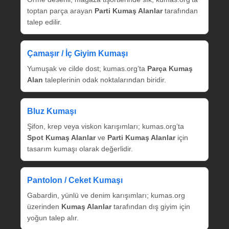
toptan parça arayan
Parti Kumaş Alanlar
tarafından
talep edilir.
Çamaşır / İç Giyim Kumaşı
Yumuşak ve cilde dost; kumas.org’ta
Parça Kumaş
Alan
taleplerinin odak noktalarından biridir.
Bluz Kumaşı
Şifon, krep veya viskon karışımları; kumas.org’ta
Spot Kumaş Alanlar
ve
Parti Kumaş Alanlar
için
tasarım kumaşı olarak değerlidir.
Pantolon / Ceket Kumaşı
Gabardin, yünlü ve denim karışımları; kumas.org
üzerinden
Kumaş Alanlar
tarafından dış giyim için
yoğun talep alır.