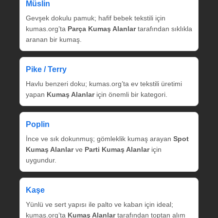
Müslin
Gevşek dokulu pamuk; hafif bebek tekstili için
kumas.org’ta
Parça Kumaş Alanlar
tarafından sıklıkla
aranan bir kumaş.
Pike / Terry
Havlu benzeri doku; kumas.org’ta ev tekstili üretimi
yapan
Kumaş Alanlar
için önemli bir kategori.
Poplin
İnce ve sık dokunmuş; gömleklik kumaş arayan
Spot
Kumaş Alanlar
ve
Parti Kumaş Alanlar
için
uygundur.
Kaşe
Yünlü ve sert yapısı ile palto ve kaban için ideal;
kumas.org’ta
Kumaş Alanlar
tarafından toptan alım