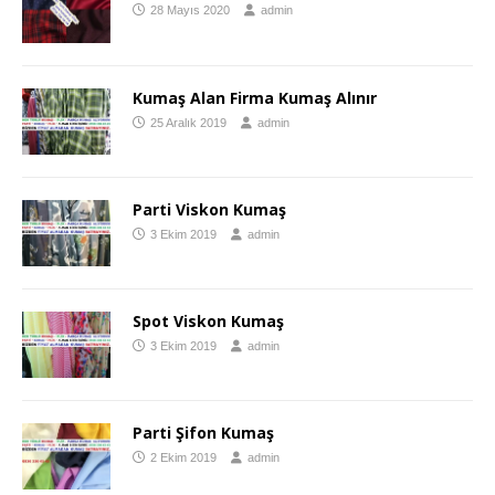
28 Mayıs 2020
admin
Kumaş Alan Firma Kumaş Alınır
25 Aralık 2019
admin
Parti Viskon Kumaş
3 Ekim 2019
admin
Spot Viskon Kumaş
3 Ekim 2019
admin
Parti Şifon Kumaş
2 Ekim 2019
admin