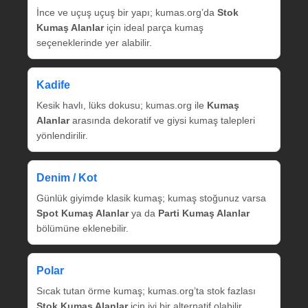
İnce ve uçuş uçuş bir yapı; kumas.org’da
Stok
Kumaş Alanlar
için ideal parça kumaş
seçeneklerinde yer alabilir.
Kadife
Kesik havlı, lüks dokusu; kumas.org ile
Kumaş
Alanlar
arasında dekoratif ve giysi kumaş talepleri
yönlendirilir.
Denim / Kot
Günlük giyimde klasik kumaş; kumaş stoğunuz varsa
Spot Kumaş Alanlar
ya da
Parti Kumaş Alanlar
bölümüne eklenebilir.
Polar
Sıcak tutan örme kumaş; kumas.org’ta stok fazlası
Stok Kumaş Alanlar
için iyi bir alternatif olabilir.