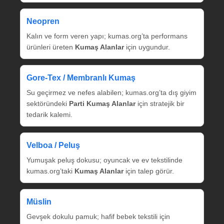
Neopren
Kalın ve form veren yapı; kumas.org’ta performans
ürünleri üreten
Kumaş Alanlar
için uygundur.
Gore‑Tex / Membranlı Kumaş
Su geçirmez ve nefes alabilen; kumas.org’ta dış giyim
sektöründeki
Parti Kumaş Alanlar
için stratejik bir
tedarik kalemi.
Velboa / Peluş
Yumuşak peluş dokusu; oyuncak ve ev tekstilinde
kumas.org’taki
Kumaş Alanlar
için talep görür.
Müslin
Gevşek dokulu pamuk; hafif bebek tekstili için