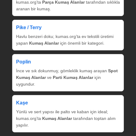
kumas.org’ta
Parça Kumaş Alanlar
tarafından sıklıkla
aranan bir kumaş.
Pike / Terry
Havlu benzeri doku; kumas.org’ta ev tekstili üretimi
yapan
Kumaş Alanlar
için önemli bir kategori.
Poplin
İnce ve sık dokunmuş; gömleklik kumaş arayan
Spot
Kumaş Alanlar
ve
Parti Kumaş Alanlar
için
uygundur.
Kaşe
Yünlü ve sert yapısı ile palto ve kaban için ideal;
kumas.org’ta
Kumaş Alanlar
tarafından toptan alım
yapılır.