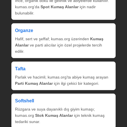
İnce, organik doku ile gelinlik ve abiyelerde kullanılır.
kumas.org’da
Spot Kumaş Alanlar
için nadir
bulunabilir.
Organze
Hafif, sert ve şeffaf; kumas.org üzerinden
Kumaş
Alanlar
ve parti alıcılar için özel projelerde tercih
edilir.
Tafta
Parlak ve hacimli; kumas.org’ta abiye kumaş arayan
Parti Kumaş Alanlar
için ilgi çekici bir kategori.
Softshell
Rüzgara ve suya dayanıklı dış giyim kumaşı;
kumas.org
Stok Kumaş Alanlar
için teknik kumaş
tedariki sunar.