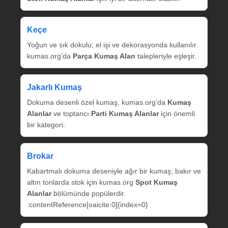
Keçe
Yoğun ve sık dokulu; el işi ve dekorasyonda kullanılır.
kumas.org’da
Parça Kumaş Alan
talepleriyle eşleşir.
Jakarlı Kumaş
Dokuma desenli özel kumaş; kumas.org’da
Kumaş
Alanlar
ve toptancı
Parti Kumaş Alanlar
için önemli
bir kategori.
Brokar
Kabartmalı dokuma deseniyle ağır bir kumaş; bakır ve
altın tonlarda stok için kumas.org
Spot Kumaş
Alanlar
bölümünde popülerdir.
:contentReference[oaicite:0]{index=0}