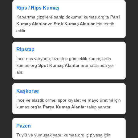
Rips / Rips Kumaş
Kabartma çizgilere sahip dokuma; kumas.org’ta
Parti
Kumaş Alanlar
ve
Stok Kumaş Alanlar
için tercih
edilir.
Ripstap
İnce rips varyantı; özellikle gömleklik kumaşlarda
kumas.org
Spot Kumaş Alanlar
aramalarında yer
alır.
Kaşkorse
İnce ve elastik örme; spor kıyafet ve mayo üretimi için
kumas.org’ta
Parça Kumaş Alanlar
talep yaratır.
Pazen
Tüylü ve yumuşak yapı; kumas.org iç piyasa için