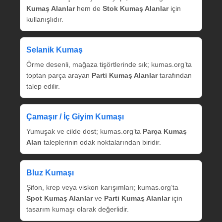
Kumaş Alanlar
hem de
Stok Kumaş Alanlar
için
kullanışlıdır.
Selanik Kumaş
Örme desenli, mağaza tişörtlerinde sık; kumas.org’ta
toptan parça arayan
Parti Kumaş Alanlar
tarafından
talep edilir.
Çamaşır / İç Giyim Kumaşı
Yumuşak ve cilde dost; kumas.org’ta
Parça Kumaş
Alan
taleplerinin odak noktalarından biridir.
Bluz Kumaşı
Şifon, krep veya viskon karışımları; kumas.org’ta
Spot Kumaş Alanlar
ve
Parti Kumaş Alanlar
için
tasarım kumaşı olarak değerlidir.