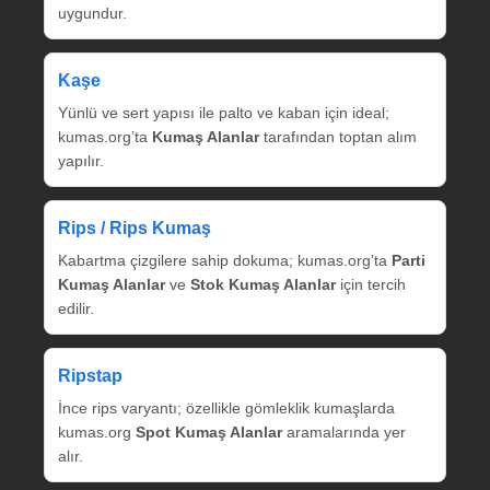
uygundur.
Kaşe
Yünlü ve sert yapısı ile palto ve kaban için ideal;
kumas.org’ta
Kumaş Alanlar
tarafından toptan alım
yapılır.
Rips / Rips Kumaş
Kabartma çizgilere sahip dokuma; kumas.org’ta
Parti
Kumaş Alanlar
ve
Stok Kumaş Alanlar
için tercih
edilir.
Ripstap
İnce rips varyantı; özellikle gömleklik kumaşlarda
kumas.org
Spot Kumaş Alanlar
aramalarında yer
alır.