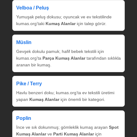
Velboa / Peluş
Yumuşak peluş dokusu; oyuncak ve ev tekstilinde
kumas.org’taki
Kumaş Alanlar
için talep görür.
Müslin
Gevşek dokulu pamuk; hafif bebek tekstili için
kumas.org’ta
Parça Kumaş Alanlar
tarafından sıklıkla
aranan bir kumaş.
Pike / Terry
Havlu benzeri doku; kumas.org’ta ev tekstili üretimi
yapan
Kumaş Alanlar
için önemli bir kategori.
Poplin
İnce ve sık dokunmuş; gömleklik kumaş arayan
Spot
Kumaş Alanlar
ve
Parti Kumaş Alanlar
için