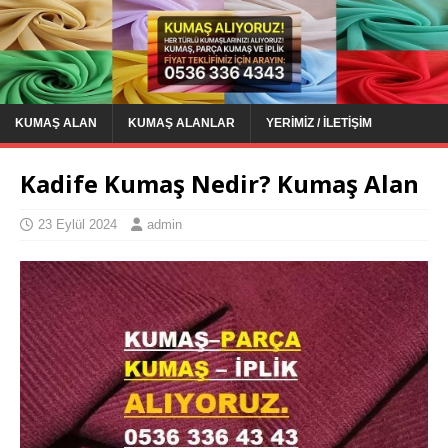
KUMAŞ ALAN
KUMAŞ ALANLAR
YERIMIZ / İLETIŞIM
Kadife Kumaş Nedir? Kumaş Alan
23 Eylül 2024
admin