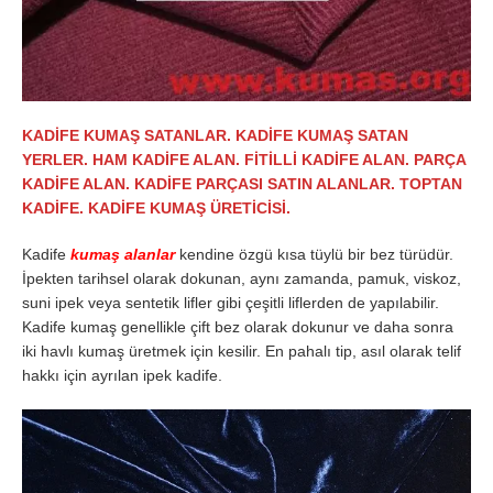
KADİFE KUMAŞ SATANLAR. KADİFE KUMAŞ SATAN
YERLER. HAM KADİFE ALAN. FİTİLLİ KADİFE ALAN. PARÇA
KADİFE ALAN. KADİFE PARÇASI SATIN ALANLAR. TOPTAN
KADİFE. KADİFE KUMAŞ ÜRETİCİSİ.
Kadife
kumaş alanlar
kendine özgü kısa tüylü bir bez türüdür.
İpekten tarihsel olarak dokunan, aynı zamanda, pamuk, viskoz,
suni ipek veya sentetik lifler gibi çeşitli liflerden de yapılabilir.
Kadife kumaş genellikle çift bez olarak dokunur ve daha sonra
iki havlı kumaş üretmek için kesilir. En pahalı tip, asıl olarak telif
hakkı için ayrılan ipek kadife.