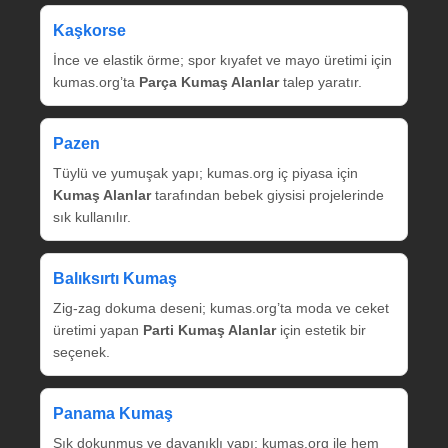
Kaşkorse
İnce ve elastik örme; spor kıyafet ve mayo üretimi için
kumas.org’ta
Parça Kumaş Alanlar
talep yaratır.
Pazen
Tüylü ve yumuşak yapı; kumas.org iç piyasa için
Kumaş Alanlar
tarafından bebek giysisi projelerinde
sık kullanılır.
Balıksırtı Kumaş
Zig‑zag dokuma deseni; kumas.org’ta moda ve ceket
üretimi yapan
Parti Kumaş Alanlar
için estetik bir
seçenek.
Panama Kumaş
Sık dokunmuş ve dayanıklı yapı; kumas.org ile hem