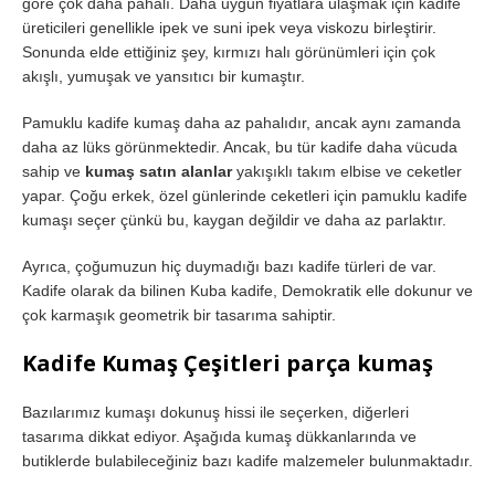
göre çok daha pahalı. Daha uygun fiyatlara ulaşmak için kadife
üreticileri genellikle ipek ve suni ipek veya viskozu birleştirir.
Sonunda elde ettiğiniz şey, kırmızı halı görünümleri için çok
akışlı, yumuşak ve yansıtıcı bir kumaştır.
Pamuklu kadife kumaş daha az pahalıdır, ancak aynı zamanda
daha az lüks görünmektedir. Ancak, bu tür kadife daha vücuda
sahip ve
kumaş satın alanlar
yakışıklı takım elbise ve ceketler
yapar. Çoğu erkek, özel günlerinde ceketleri için pamuklu kadife
kumaşı seçer çünkü bu, kaygan değildir ve daha az parlaktır.
Ayrıca, çoğumuzun hiç duymadığı bazı kadife türleri de var.
Kadife olarak da bilinen Kuba kadife, Demokratik elle dokunur ve
çok karmaşık geometrik bir tasarıma sahiptir.
Kadife Kumaş Çeşitleri parça kumaş
Bazılarımız kumaşı dokunuş hissi ile seçerken, diğerleri
tasarıma dikkat ediyor. Aşağıda kumaş dükkanlarında ve
butiklerde bulabileceğiniz bazı kadife malzemeler bulunmaktadır.