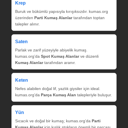
Krep
Buruk ve bükümlü yapısıyla kırışıksızdır. kumas.org
üzerinden
Parti Kumaş Alanlar
tarafından toptan
talepler alınır.
Saten
Parlak ve zarif yüzeyiyle abiyelik kumaş.
kumas.org’da
Spot Kumaş Alanlar
ve düzenli
Kumaş Alanlar
tarafından aranır.
Keten
Nefes alabilen doğal lif, yazlık giysiler için ideal.
kumas.org’da
Parça Kumaş Alan
talepleriyle buluşur.
Yün
Sıcacık ve doğal bir kumaş; kumas.org’da
Parti
Kumaş Alanlar
için kışlık stokların önemli bir parçası.