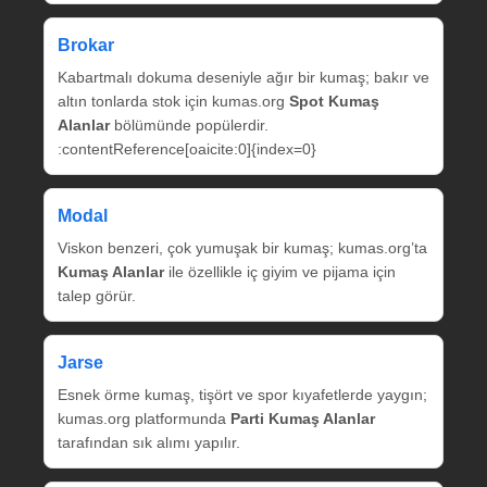
Brokar
Kabartmalı dokuma deseniyle ağır bir kumaş; bakır ve
altın tonlarda stok için kumas.org
Spot Kumaş
Alanlar
bölümünde popülerdir.
:contentReference[oaicite:0]{index=0}
Modal
Viskon benzeri, çok yumuşak bir kumaş; kumas.org’ta
Kumaş Alanlar
ile özellikle iç giyim ve pijama için
talep görür.
Jarse
Esnek örme kumaş, tişört ve spor kıyafetlerde yaygın;
kumas.org platformunda
Parti Kumaş Alanlar
tarafından sık alımı yapılır.