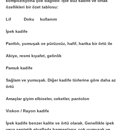
kompozisyona çok bağlıdır. İşte düz kadife ve ortak
özellikleri bir özet tablosu:
Lif Doku kullanım
İpek kadife
Parıltılı, yumuşak ve pürüzsüz, hafif, harika bir örtü ile
Abiye, resmi kıyafet, gelinlik
Pamuk kadife
Sağlam ve yumuşak. Diğer kadife türlerine göre daha az
örtü
Amaçlar giyim elbiseler, ceketler, pantolon
Viskon / Rayon kadife
İpek kadife benzer kalite ve örtü olarak. Genellikle ipek
veya sentetik elyaflarla harmanlanır, çok yumuşak ve