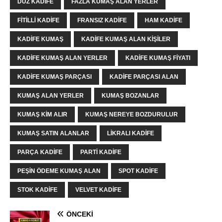
DÜZ KADIFE
FAZLA KUMAŞ ALAN YERLER
FITILLI KADIFE
FRANSIZ KADIFE
HAM KADIFE
KADIFE KUMAŞ
KADIFE KUMAŞ ALAN KIŞILER
KADIFE KUMAŞ ALAN YERLER
KADIFE KUMAŞ FIYATI
KADIFE KUMAŞ PARÇASI
KADIFE PARÇASI ALAN
KUMAŞ ALAN YERLER
KUMAŞ BOZANLAR
KUMAŞ KIM ALIR
KUMAŞ NEREYE BOZDURULUR
KUMAŞ SATIN ALANLAR
LIKRALI KADIFE
PARÇA KADIFE
PARTI KADIFE
PEŞIN ÖDEME KUMAŞ ALAN
SPOT KADIFE
STOK KADIFE
VELVET KADIFE
ÖNCEKI