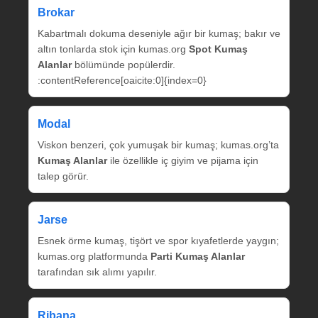
Brokar
Kabartmalı dokuma deseniyle ağır bir kumaş; bakır ve
altın tonlarda stok için kumas.org
Spot Kumaş
Alanlar
bölümünde popülerdir.
:contentReference[oaicite:0]{index=0}
Modal
Viskon benzeri, çok yumuşak bir kumaş; kumas.org’ta
Kumaş Alanlar
ile özellikle iç giyim ve pijama için
talep görür.
Jarse
Esnek örme kumaş, tişört ve spor kıyafetlerde yaygın;
kumas.org platformunda
Parti Kumaş Alanlar
tarafından sık alımı yapılır.
Ribana