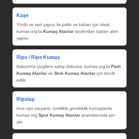
Kaşe
Yünlü ve sert yapısı ile palto ve kaban için ideal;
kumas.org’ta
Kumaş Alanlar
tarafından toptan alım
yapılır.
Rips / Rips Kumaş
Kabartma çizgilere sahip dokuma; kumas.org’ta
Parti
Kumaş Alanlar
ve
Stok Kumaş Alanlar
için tercih
edilir.
Ripstap
İnce rips varyantı; özellikle gömleklik kumaşlarda
kumas.org
Spot Kumaş Alanlar
aramalarında yer
alır.