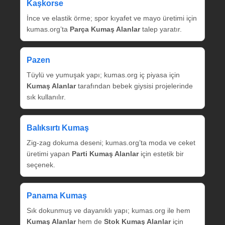
Kaşkorse
İnce ve elastik örme; spor kıyafet ve mayo üretimi için
kumas.org’ta
Parça Kumaş Alanlar
talep yaratır.
Pazen
Tüylü ve yumuşak yapı; kumas.org iç piyasa için
Kumaş Alanlar
tarafından bebek giysisi projelerinde
sık kullanılır.
Balıksırtı Kumaş
Zig‑zag dokuma deseni; kumas.org’ta moda ve ceket
üretimi yapan
Parti Kumaş Alanlar
için estetik bir
seçenek.
Panama Kumaş
Sık dokunmuş ve dayanıklı yapı; kumas.org ile hem
Kumaş Alanlar
hem de
Stok Kumaş Alanlar
için