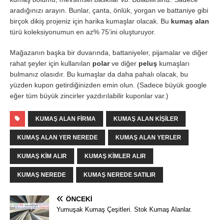
aradığınızı arayın. Bunlar, çanta, önlük, yorgan ve battaniye gibi
birçok dikiş projeniz için harika kumaşlar olacak. Bu
kumaş alan
türü koleksiyonumun en az% 75’ini oluşturuyor.
Mağazanın başka bir duvarında, battaniyeler, pijamalar ve diğer
rahat şeyler için kullanılan
polar
ve diğer
peluş
kumaşları
bulmanız olasıdır. Bu kumaşlar da daha pahalı olacak, bu
yüzden kupon getirdiğinizden emin olun. (Sadece büyük google
eğer tüm büyük zincirler yazdırılabilir kuponlar var.)
KUMAŞ ALAN FIRMA
KUMAŞ ALAN KIŞILER
KUMAŞ ALAN YER NEREDE
KUMAŞ ALAN YERLER
KUMAŞ KIM ALIR
KUMAŞ KIMLER ALIR
KUMAŞ NEREDE
KUMAŞ NEREDE SATILIR
ÖNCEKI
Yumuşak Kumaş Çeşitleri. Stok Kumaş Alanlar.