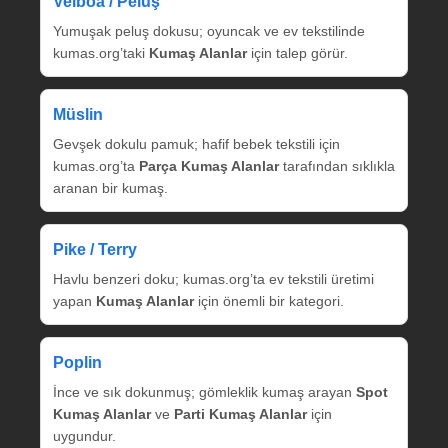
Velboa / Peluş
Yumuşak peluş dokusu; oyuncak ve ev tekstilinde
kumas.org’taki
Kumaş Alanlar
için talep görür.
Müslin
Gevşek dokulu pamuk; hafif bebek tekstili için
kumas.org’ta
Parça Kumaş Alanlar
tarafından sıklıkla
aranan bir kumaş.
Pike / Terry
Havlu benzeri doku; kumas.org’ta ev tekstili üretimi
yapan
Kumaş Alanlar
için önemli bir kategori.
Poplin
İnce ve sık dokunmuş; gömleklik kumaş arayan
Spot
Kumaş Alanlar
ve
Parti Kumaş Alanlar
için
uygundur.