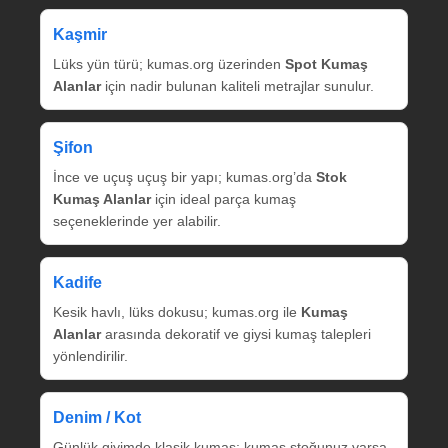
Kaşmir
Lüks yün türü; kumas.org üzerinden
Spot Kumaş
Alanlar
için nadir bulunan kaliteli metrajlar sunulur.
Şifon
İnce ve uçuş uçuş bir yapı; kumas.org’da
Stok
Kumaş Alanlar
için ideal parça kumaş
seçeneklerinde yer alabilir.
Kadife
Kesik havlı, lüks dokusu; kumas.org ile
Kumaş
Alanlar
arasında dekoratif ve giysi kumaş talepleri
yönlendirilir.
Denim / Kot
Günlük giyimde klasik kumaş; kumaş stoğunuz varsa