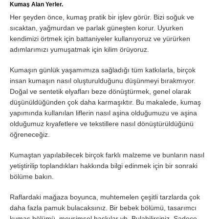
Kumaş Alan Yerler.
Her şeyden önce, kumaş pratik bir işlev görür. Bizi soğuk ve
sıcaktan, yağmurdan ve parlak güneşten korur. Uyurken
kendimizi örtmek için battaniyeler kullanıyoruz ve yürürken
adımlarımızı yumuşatmak için kilim örüyoruz.
Kumaşın günlük yaşamımıza sağladığı tüm katkılarla, birçok
insan kumaşın nasıl oluşturulduğunu düşünmeyi bırakmıyor.
Doğal ve sentetik elyafları beze dönüştürmek, genel olarak
düşünüldüğünden çok daha karmaşıktır. Bu makalede, kumaş
yapımında kullanılan liflerin nasıl aşina olduğumuzu ve aşina
olduğumuz kıyafetlere ve tekstillere nasıl dönüştürüldüğünü
öğreneceğiz.
Kumaştan yapılabilecek birçok farklı malzeme ve bunların nasıl
yetiştirilip toplandıkları hakkında bilgi edinmek için bir sonraki
bölüme bakın.
Raflardaki mağaza boyunca, muhtemelen çeşitli tarzlarda çok
daha fazla pamuk bulacaksınız. Bir bebek bölümü, tasarımcı
kumaş bölümü, mevsimsel baskılar vb. Bulabilirsiniz. Sadece