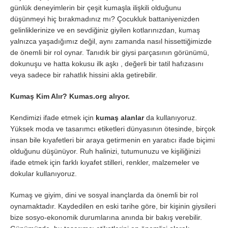
günlük deneyimlerin bir çeşit kumaşla ilişkili olduğunu
düşünmeyi hiç bırakmadınız mı? Çocukluk battaniyenizden
gelinliklerinize ve en sevdiğiniz giyilen kotlarınızdan, kumaş
yalnızca yaşadığımız değil, aynı zamanda nasıl hissettiğimizde
de önemli bir rol oynar. Tanıdık bir giysi parçasının görünümü,
dokunuşu ve hatta kokusu ilk aşkı , değerli bir tatil hafızasını
veya sadece bir rahatlık hissini akla getirebilir.
Kumaş Kim Alır? Kumas.org alıyor.
Kendimizi ifade etmek için
kumaş alanlar
da kullanıyoruz.
Yüksek moda ve tasarımcı etiketleri dünyasının ötesinde, birçok
insan bile kıyafetleri bir araya getirmenin en yaratıcı ifade biçimi
olduğunu düşünüyor. Ruh halinizi, tutumunuzu ve kişiliğinizi
ifade etmek için farklı kıyafet stilleri, renkler, malzemeler ve
dokular kullanıyoruz.
Kumaş ve giyim, dini ve sosyal inançlarda da önemli bir rol
oynamaktadır. Kaydedilen en eski tarihe göre, bir kişinin giysileri
bize sosyo-ekonomik durumlarına anında bir bakış verebilir.