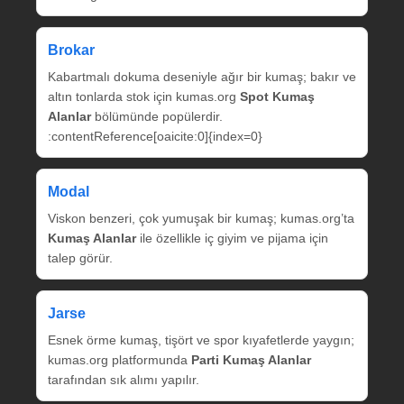
Brokar
Kabartmalı dokuma deseniyle ağır bir kumaş; bakır ve
altın tonlarda stok için kumas.org
Spot Kumaş
Alanlar
bölümünde popülerdir.
:contentReference[oaicite:0]{index=0}
Modal
Viskon benzeri, çok yumuşak bir kumaş; kumas.org’ta
Kumaş Alanlar
ile özellikle iç giyim ve pijama için
talep görür.
Jarse
Esnek örme kumaş, tişört ve spor kıyafetlerde yaygın;
kumas.org platformunda
Parti Kumaş Alanlar
tarafından sık alımı yapılır.