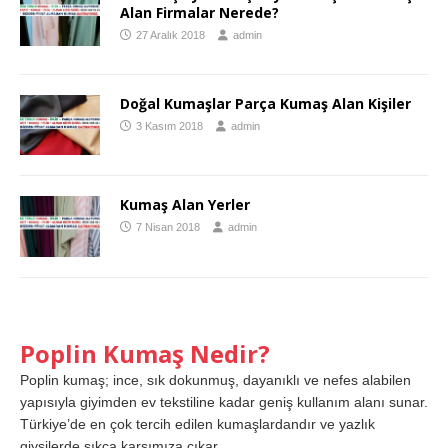
Alan Firmalar Nerede?
27 Aralık 2018
admin
Doğal Kumaşlar Parça Kumaş Alan Kişiler
3 Kasım 2018
admin
Kumaş Alan Yerler
7 Nisan 2018
admin
Poplin Kumaş Nedir?
Poplin kumaş; ince, sık dokunmuş, dayanıklı ve nefes alabilen
yapısıyla giyimden ev tekstiline kadar geniş kullanım alanı sunar.
Türkiye’de en çok tercih edilen kumaşlardandır ve yazlık
giysilerde sıkça karşımıza çıkar.