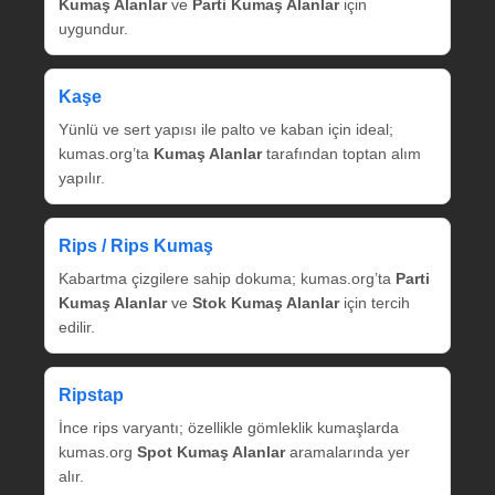
Kumaş Alanlar
ve
Parti Kumaş Alanlar
için
uygundur.
Kaşe
Yünlü ve sert yapısı ile palto ve kaban için ideal;
kumas.org’ta
Kumaş Alanlar
tarafından toptan alım
yapılır.
Rips / Rips Kumaş
Kabartma çizgilere sahip dokuma; kumas.org’ta
Parti
Kumaş Alanlar
ve
Stok Kumaş Alanlar
için tercih
edilir.
Ripstap
İnce rips varyantı; özellikle gömleklik kumaşlarda
kumas.org
Spot Kumaş Alanlar
aramalarında yer
alır.