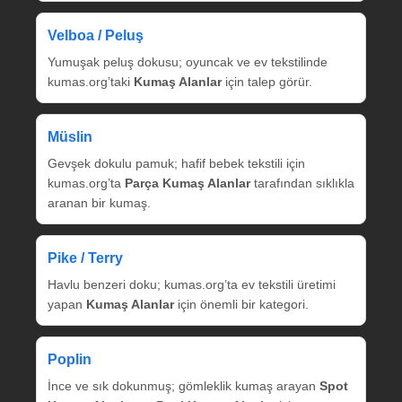
Velboa / Peluş
Yumuşak peluş dokusu; oyuncak ve ev tekstilinde
kumas.org’taki
Kumaş Alanlar
için talep görür.
Müslin
Gevşek dokulu pamuk; hafif bebek tekstili için
kumas.org’ta
Parça Kumaş Alanlar
tarafından sıklıkla
aranan bir kumaş.
Pike / Terry
Havlu benzeri doku; kumas.org’ta ev tekstili üretimi
yapan
Kumaş Alanlar
için önemli bir kategori.
Poplin
İnce ve sık dokunmuş; gömleklik kumaş arayan
Spot