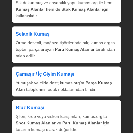
Sık dokunmuş ve dayanıklı yapı; kumas.org ile hem
Kumaş Alanlar
hem de
Stok Kumaş Alanlar
için
kullanışlıdır.
Selanik Kumaş
Örme desenli, mağaza tişörtlerinde sık; kumas.org’ta
toptan parça arayan
Parti Kumaş Alanlar
tarafından
talep edilir.
Çamaşır / İç Giyim Kumaşı
Yumuşak ve cilde dost; kumas.org’ta
Parça Kumaş
Alan
taleplerinin odak noktalarından biridir.
Bluz Kumaşı
Şifon, krep veya viskon karışımları; kumas.org’ta
Spot Kumaş Alanlar
ve
Parti Kumaş Alanlar
için
tasarım kumaşı olarak değerlidir.