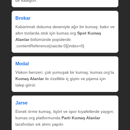
bir kategori.
Brokar
Kabartmalı dokuma deseniyle ağır bir kumaş; bakır ve
altın tonlarda stok için kumas.org
Spot Kumaş
Alanlar
bölümünde popülerdir.
:contentReference[oaicite:0]{index=0}
Modal
Viskon benzeri, çok yumuşak bir kumaş; kumas.org’ta
Kumaş Alanlar
ile özellikle iç giyim ve pijama için
talep görür.
Jarse
Esnek örme kumaş, tişört ve spor kıyafetlerde yaygın;
kumas.org platformunda
Parti Kumaş Alanlar
tarafından sık alımı yapılır.