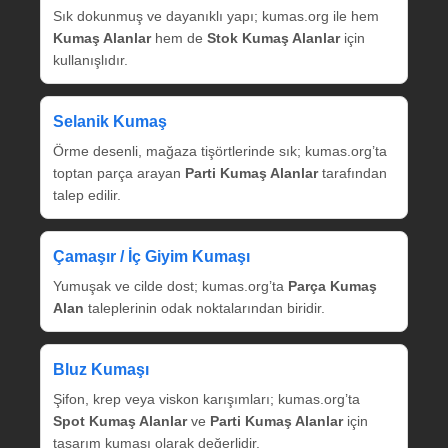
Sık dokunmuş ve dayanıklı yapı; kumas.org ile hem
Kumaş Alanlar
hem de
Stok Kumaş Alanlar
için
kullanışlıdır.
Selanik Kumaş
Örme desenli, mağaza tişörtlerinde sık; kumas.org’ta
toptan parça arayan
Parti Kumaş Alanlar
tarafından
talep edilir.
Çamaşır / İç Giyim Kumaşı
Yumuşak ve cilde dost; kumas.org’ta
Parça Kumaş
Alan
taleplerinin odak noktalarından biridir.
Bluz Kumaşı
Şifon, krep veya viskon karışımları; kumas.org’ta
Spot Kumaş Alanlar
ve
Parti Kumaş Alanlar
için
tasarım kumaşı olarak değerlidir.