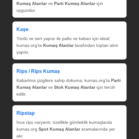
Kumaş Alanlar
ve
Parti Kumaş Alanlar
için
uygundur.
Kaşe
Yünlü ve sert yapısı ile palto ve kaban için ideal;
kumas.org’ta
Kumaş Alanlar
tarafından toptan alım
yapılır.
Rips / Rips Kumaş
Kabartma çizgilere sahip dokuma; kumas.org’ta
Parti
Kumaş Alanlar
ve
Stok Kumaş Alanlar
için tercih
edilir.
Ripstap
İnce rips varyantı; özellikle gömleklik kumaşlarda
kumas.org
Spot Kumaş Alanlar
aramalarında yer
alır.