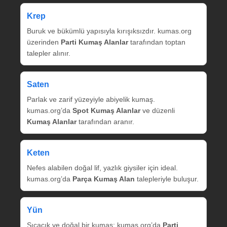
Krep
Buruk ve bükümlü yapısıyla kırışıksızdır. kumas.org
üzerinden
Parti Kumaş Alanlar
tarafından toptan
talepler alınır.
Saten
Parlak ve zarif yüzeyiyle abiyelik kumaş.
kumas.org’da
Spot Kumaş Alanlar
ve düzenli
Kumaş Alanlar
tarafından aranır.
Keten
Nefes alabilen doğal lif, yazlık giysiler için ideal.
kumas.org’da
Parça Kumaş Alan
talepleriyle buluşur.
Yün
Sıcacık ve doğal bir kumaş; kumas.org’da
Parti