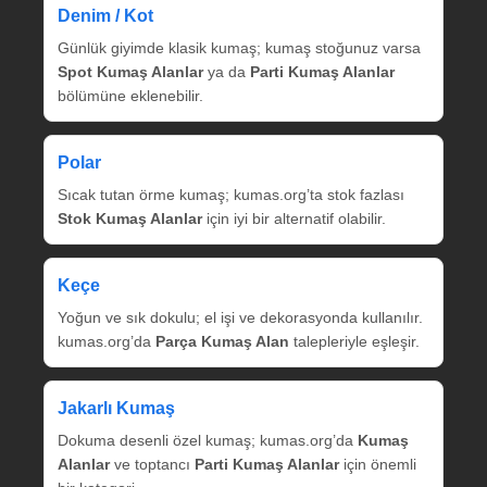
Denim / Kot
Günlük giyimde klasik kumaş; kumaş stoğunuz varsa
Spot Kumaş Alanlar
ya da
Parti Kumaş Alanlar
bölümüne eklenebilir.
Polar
Sıcak tutan örme kumaş; kumas.org’ta stok fazlası
Stok Kumaş Alanlar
için iyi bir alternatif olabilir.
Keçe
Yoğun ve sık dokulu; el işi ve dekorasyonda kullanılır.
kumas.org’da
Parça Kumaş Alan
talepleriyle eşleşir.
Jakarlı Kumaş
Dokuma desenli özel kumaş; kumas.org’da
Kumaş
Alanlar
ve toptancı
Parti Kumaş Alanlar
için önemli