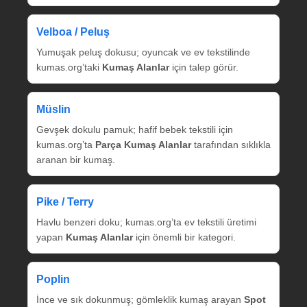
Velboa / Peluş
Yumuşak peluş dokusu; oyuncak ve ev tekstilinde
kumas.org’taki
Kumaş Alanlar
için talep görür.
Müslin
Gevşek dokulu pamuk; hafif bebek tekstili için
kumas.org’ta
Parça Kumaş Alanlar
tarafından sıklıkla
aranan bir kumaş.
Pike / Terry
Havlu benzeri doku; kumas.org’ta ev tekstili üretimi
yapan
Kumaş Alanlar
için önemli bir kategori.
Poplin
İnce ve sık dokunmuş; gömleklik kumaş arayan
Spot