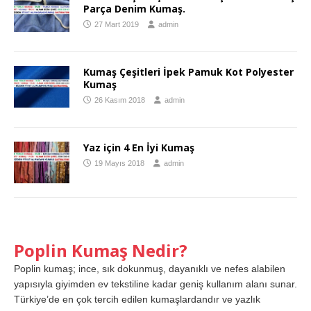
Parça Denim Kumaş.
27 Mart 2019
admin
Kumaş Çeşitleri İpek Pamuk Kot Polyester
Kumaş
26 Kasım 2018
admin
Yaz için 4 En İyi Kumaş
19 Mayıs 2018
admin
Poplin Kumaş Nedir?
Poplin kumaş; ince, sık dokunmuş, dayanıklı ve nefes alabilen
yapısıyla giyimden ev tekstiline kadar geniş kullanım alanı sunar.
Türkiye’de en çok tercih edilen kumaşlardandır ve yazlık