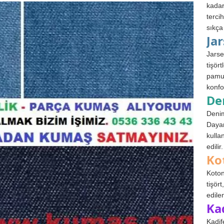
kadar
terci
sıkça
Ja
Jarse
tişör
pamuk
konfo
De
Denim
Dayan
kulla
edilir.
Ko
Koton
tişör
edile
Ka
Kadif