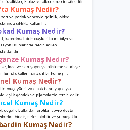
r; özellikle şık bluz ve elbiselerde tercih edilir.
fta Kumaş Nedir?
 sert ve parlak yapısıyla gelinlik, abiye
arında sıklıkla kullanılır.
okad Kumaş Nedir?
d, kabartmalı dokusuyla lüks mobilya ve
asyon ürünlerinde tercih edilen
lardandır.
ganze Kumaş Nedir?
ze, ince ve sert yapısıyla süsleme ve abiye
ımlarında kullanılan zarif bir kumaştır.
anel Kumaş Nedir?
l kumaş, yünlü ve sıcak tutan yapısıyla
kle kışlık gömlek ve pijamalarda tercih edilir.
ncel Kumaş Nedir?
l, doğal elyaflardan üretilen çevre dostu
lardan biridir; nefes alabilir ve yumuşaktır.
bardin Kumaş Nedir?