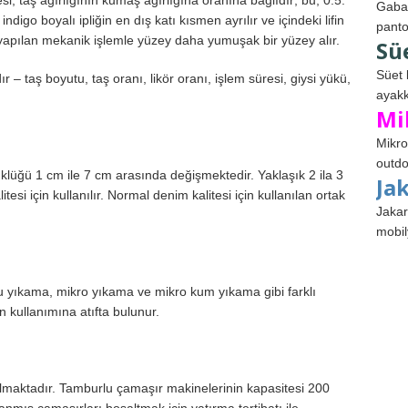
Gabar
indigo boyalı ipliğin en dış katı kısmen ayrılır ve içindeki lifin
panto
yapılan mekanik işlemle yüzey daha yumuşak bir yüzey alır.
Sü
Süet 
 – taş boyutu, taş oranı, likör oranı, işlem süresi, giysi yükü,
ayakk
Mi
Mikro
outdo
lüğü 1 cm ile 7 cm arasında değişmektedir. Yaklaşık 2 ila 3
Ja
si için kullanılır. Normal denim kalitesi için kullanılan ortak
Jakar
mobil
pu yıkama, mikro yıkama ve mikro kum yıkama gibi farklı
 kullanımına atıfta bulunur.
lmaktadır. Tamburlu çamaşır makinelerinin kapasitesi 200
kanmış çamaşırları boşaltmak için yatırma tertibatı ile