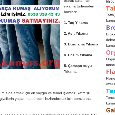
olarak kullanılan
türüdü
Ta
yıkama türlerinden
bazıları:
Tafta,
kumaşl
1. Taş Yıkama
Br
2. Asit Yıkama
Broka
dekor
3. Durulama Yıkama
kumaş
Or
4. Enzim Yıkama
Organ
tasar
5. Çamaşır suyu
Fl
Yıkama
Flane
özelli
Te
üm elde etmek için en yaygın ve temel işlemdir. Yetmişli
Tence
giysilerin yaşlanma sürecini hızlandırmak için pomza taşı
kumaş
Ga
i, taş ağırlığının kumaş ağırlığına oranına bağlıdır; bu, 0.5: