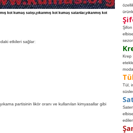
özell
ürünle
mış kot kumaş satışı,yıkanmış kot kumaş satanlar,yıkanmış kot
Şi
Şifon
elbis
sezon
aki etkileri sağlar:
Kr
Krep 
etekl
modad
Tü
Tül, 
süsle
Sa
yıkama partisinin likör oranı ve kullanılan kimyasallar gibi
Saten
elbise
edile
Şa