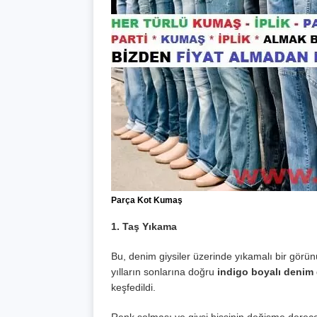
Parça Kot Kumaş
1. Taş Yıkama
Bu, denim giysiler üzerinde yıkamalı bir görün
yılların sonlarına doğru
indigo boyalı denim
keşfedildi.
Renk solması ve giysi hissinin değişme dereces