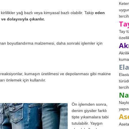
Keten
uygun
lilikler yağ bazlı veya kimyasal bazlı olabilir. Takip
eden
tercih
e dolayısıyla çıkarılır.
Ta
Tay t
özell
Ak
an boyutlandırma malzemesi, daha sonraki işlemler için
Akril
kumaş
El
l reaksiyonlar, kumaşın üretilmesi ve depolanması gibi makine
Elast
rı önlemek için kullanılır.
türüd
tercih
Na
Naylo
Ön işlemden sonra,
yapıs
denim giysiler farklı
As
tipte yıkamalara tabi
tutulabilir. Yaygın
Aseta