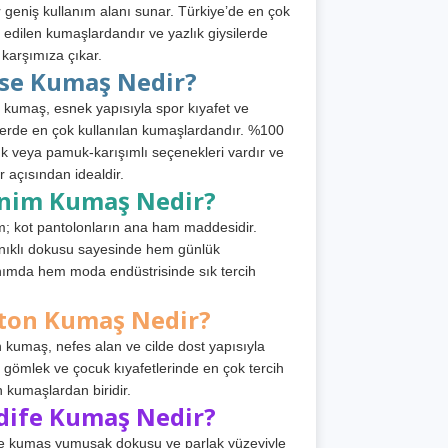
 geniş kullanım alanı sunar. Türkiye’de en çok
h edilen kumaşlardandır ve yazlık giysilerde
 karşımıza çıkar.
rse Kumaş Nedir?
 kumaş, esnek yapısıyla spor kıyafet ve
tlerde en çok kullanılan kumaşlardandır. %100
 veya pamuk-karışımlı seçenekleri vardır ve
r açısından idealdir.
nim Kumaş Nedir?
; kot pantolonların ana ham maddesidir.
ıklı dokusu sayesinde hem günlük
nımda hem moda endüstrisinde sık tercih
ton Kumaş Nedir?
 kumaş, nefes alan ve cilde dost yapısıyla
t, gömlek ve çocuk kıyafetlerinde en çok tercih
n kumaşlardan biridir.
dife Kumaş Nedir?
e kumaş yumuşak dokusu ve parlak yüzeyiyle