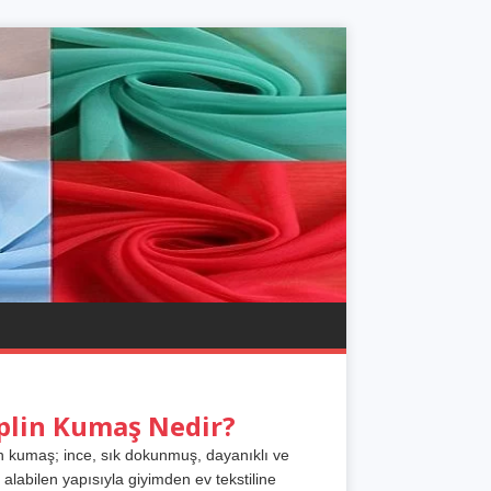
plin Kumaş Nedir?
n kumaş; ince, sık dokunmuş, dayanıklı ve
 alabilen yapısıyla giyimden ev tekstiline