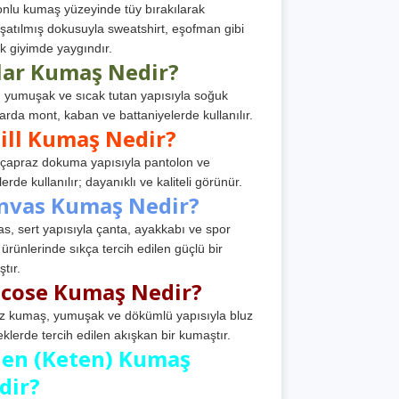
nlu kumaş yüzeyinde tüy bırakılarak
atılmış dokusuyla sweatshirt, eşofman gibi
k giyimde yaygındır.
lar Kumaş Nedir?
, yumuşak ve sıcak tutan yapısıyla soğuk
arda mont, kaban ve battaniyelerde kullanılır.
ill Kumaş Nedir?
, çapraz dokuma yapısıyla pantolon ve
erde kullanılır; dayanıklı ve kaliteli görünür.
nvas Kumaş Nedir?
s, sert yapısıyla çanta, ayakkabı ve spor
 ürünlerinde sıkça tercih edilen güçlü bir
tır.
scose Kumaş Nedir?
z kumaş, yumuşak ve dökümlü yapısıyla bluz
eklerde tercih edilen akışkan bir kumaştır.
nen (Keten) Kumaş
dir?