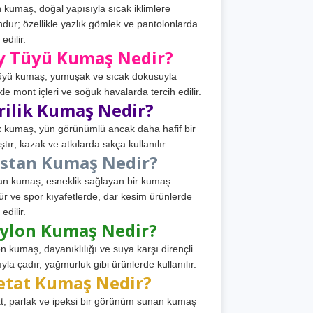
 kumaş, doğal yapısıyla sıcak iklimlere
dur; özellikle yazlık gömlek ve pantolonlarda
 edilir.
y Tüyü Kumaş Nedir?
üyü kumaş, yumuşak ve sıcak dokusuyla
ikle mont içleri ve soğuk havalarda tercih edilir.
rilik Kumaş Nedir?
ik kumaş, yün görünümlü ancak daha hafif bir
tır; kazak ve atkılarda sıkça kullanılır.
astan Kumaş Nedir?
an kumaş, esneklik sağlayan bir kumaş
ür ve spor kıyafetlerde, dar kesim ürünlerde
 edilir.
ylon Kumaş Nedir?
n kumaş, dayanıklılığı ve suya karşı dirençli
ıyla çadır, yağmurluk gibi ürünlerde kullanılır.
etat Kumaş Nedir?
t, parlak ve ipeksi bir görünüm sunan kumaş