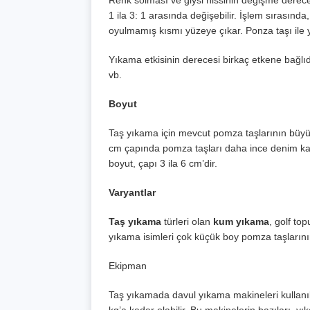
1 ila 3: 1 arasında değişebilir. İşlem sırasında, 
oyulmamış kısmı yüzeye çıkar. Ponza taşı ile 
Yıkama etkisinin derecesi birkaç etkene bağlıdır
vb.
Boyut
Taş yıkama için mevcut pomza taşlarının büyük
cm çapında pomza taşları daha ince denim kalite
boyut, çapı 3 ila 6 cm’dir.
Varyantlar
Taş yıkama
türleri olan
kum yıkama
, golf to
yıkama isimleri çok küçük boy pomza taşlarının
Ekipman
Taş yıkamada davul yıkama makineleri kullanı
kg’a kadar olabilir. Bu makinelerin bazıları, yı