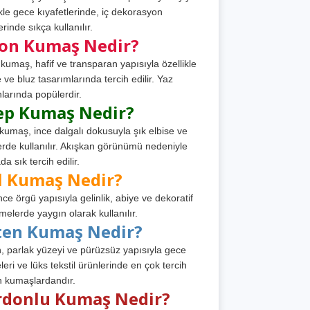
ikle gece kıyafetlerinde, iç dekorasyon
rinde sıkça kullanılır.
fon Kumaş Nedir?
 kumaş, hafif ve transparan yapısıyla özellikle
e ve bluz tasarımlarında tercih edilir. Yaz
larında popülerdir.
ep Kumaş Nedir?
kumaş, ince dalgalı dokusuyla şık elbise ve
erde kullanılır. Akışkan görünümü nedeniyle
a sık tercih edilir.
l Kumaş Nedir?
ince örgü yapısıyla gelinlik, abiye ve dekoratif
melerde yaygın olarak kullanılır.
ten Kumaş Nedir?
, parlak yüzeyi ve pürüzsüz yapısıyla gece
leri ve lüks tekstil ürünlerinde en çok tercih
n kumaşlardandır.
rdonlu Kumaş Nedir?