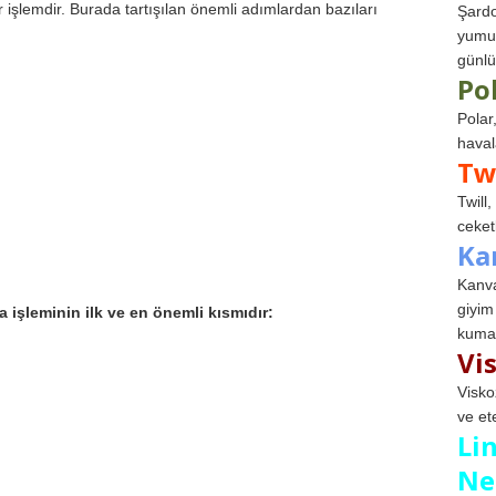
işlemdir. Burada tartışılan önemli adımlardan bazıları
Şardo
yumuş
günlü
Po
Polar
haval
Tw
Twill
ceketl
Ka
Kanva
giyim
 işleminin ilk ve en önemli kısmıdır:
kumaş
Vi
Visko
ve et
Li
Ne