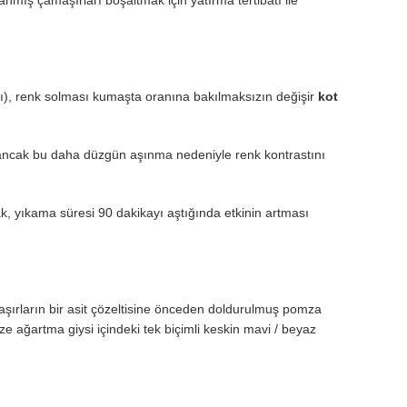
nı), renk solması kumaşta oranına bakılmaksızın değişir
kot
r, ancak bu daha düzgün aşınma nedeniyle renk kontrastını
k, yıkama süresi 90 dakikayı aştığında etkinin artması
şırların bir asit çözeltisine önceden doldurulmuş pomza
lize ağartma giysi içindeki tek biçimli keskin mavi / beyaz