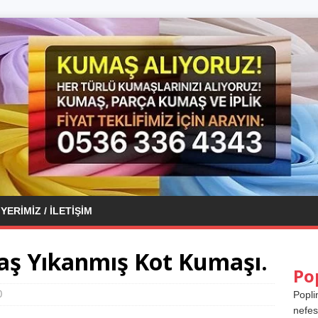
YERIMIZ / İLETIŞIM
aş Yıkanmış Kot Kumaşı.
Po
0
Popli
nefes