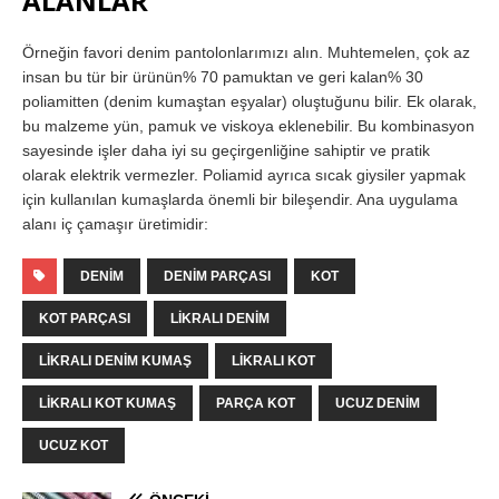
ALANLAR
Örneğin favori denim pantolonlarımızı alın. Muhtemelen, çok az
insan bu tür bir ürünün% 70 pamuktan ve geri kalan% 30
poliamitten (denim kumaştan eşyalar) oluştuğunu bilir. Ek olarak,
bu malzeme yün, pamuk ve viskoya eklenebilir. Bu kombinasyon
sayesinde işler daha iyi su geçirgenliğine sahiptir ve pratik
olarak elektrik vermezler. Poliamid ayrıca sıcak giysiler yapmak
için kullanılan kumaşlarda önemli bir bileşendir. Ana uygulama
alanı iç çamaşır üretimidir:
DENIM
DENIM PARÇASI
KOT
KOT PARÇASI
LIKRALI DENIM
LIKRALI DENIM KUMAŞ
LIKRALI KOT
LIKRALI KOT KUMAŞ
PARÇA KOT
UCUZ DENIM
UCUZ KOT