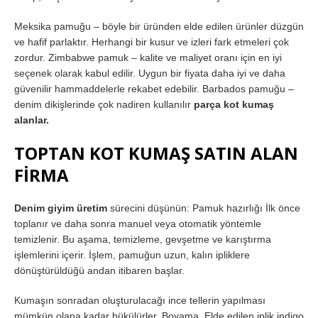
Meksika pamuğu – böyle bir üründen elde edilen ürünler düzgün
ve hafif parlaktır. Herhangi bir kusur ve izleri fark etmeleri çok
zordur. Zimbabwe pamuk – kalite ve maliyet oranı için en iyi
seçenek olarak kabul edilir. Uygun bir fiyata daha iyi ve daha
güvenilir hammaddelerle rekabet edebilir. Barbados pamuğu –
denim dikişlerinde çok nadiren kullanılır
parça kot kumaş
alanlar.
TOPTAN KOT KUMAŞ SATIN ALAN
FİRMA
Denim giyim üretim
sürecini düşünün: Pamuk hazırlığı İlk önce
toplanır ve daha sonra manuel veya otomatik yöntemle
temizlenir. Bu aşama, temizleme, gevşetme ve karıştırma
işlemlerini içerir. İşlem, pamuğun uzun, kalın ipliklere
dönüştürüldüğü andan itibaren başlar.
Kumaşın sonradan oluşturulacağı ince tellerin yapılması
mümkün olana kadar bükülürler. Boyama. Elde edilen iplik indigo