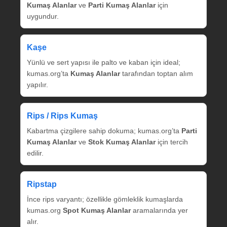
Kumaş Alanlar
ve
Parti Kumaş Alanlar
için
uygundur.
Kaşe
Yünlü ve sert yapısı ile palto ve kaban için ideal;
kumas.org’ta
Kumaş Alanlar
tarafından toptan alım
yapılır.
Rips / Rips Kumaş
Kabartma çizgilere sahip dokuma; kumas.org’ta
Parti
Kumaş Alanlar
ve
Stok Kumaş Alanlar
için tercih
edilir.
Ripstap
İnce rips varyantı; özellikle gömleklik kumaşlarda
kumas.org
Spot Kumaş Alanlar
aramalarında yer
alır.