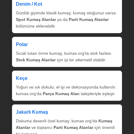
Denim / Kot
Günlük giyimde klasik kumaş; kumaş stoğunuz varsa
Spot Kumaş Alanlar
ya da
Parti Kumaş Alanlar
bölümüne eklenebilir.
Polar
Sıcak tutan örme kumaş; kumas.org’ta stok fazlası
Stok Kumaş Alanlar
için iyi bir alternatif olabilir.
Keçe
Yoğun ve sık dokulu; el işi ve dekorasyonda kullanılır.
kumas.org’da
Parça Kumaş Alan
talepleriyle eşleşir.
Jakarlı Kumaş
Dokuma desenli özel kumaş; kumas.org’da
Kumaş
Alanlar
ve toptancı
Parti Kumaş Alanlar
için önemli