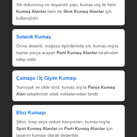
Sık dokunmuş ve dayanıklı yapı; kumas.org ile hem
Kumaş Alanlar
hem de
Stok Kumaş Alanlar
için
kullanışlıdır.
Selanik Kumaş
Örme desenli, mağaza tişörtlerinde sık; kumas.org’ta
toptan parça arayan
Parti Kumaş Alanlar
tarafından
talep edilir.
Çamaşır / İç Giyim Kumaşı
Yumuşak ve cilde dost; kumas.org’ta
Parça Kumaş
Alan
taleplerinin odak noktalarından biridir.
Bluz Kumaşı
Şifon, krep veya viskon karışımları; kumas.org’ta
Spot Kumaş Alanlar
ve
Parti Kumaş Alanlar
için
tasarım kumaşı olarak değerlidir.