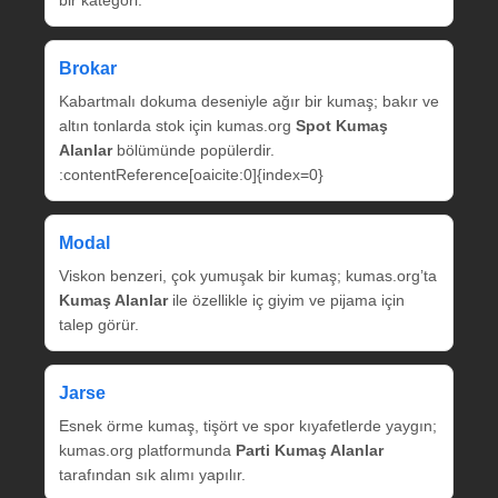
bir kategori.
Brokar
Kabartmalı dokuma deseniyle ağır bir kumaş; bakır ve
altın tonlarda stok için kumas.org
Spot Kumaş
Alanlar
bölümünde popülerdir.
:contentReference[oaicite:0]{index=0}
Modal
Viskon benzeri, çok yumuşak bir kumaş; kumas.org’ta
Kumaş Alanlar
ile özellikle iç giyim ve pijama için
talep görür.
Jarse
Esnek örme kumaş, tişört ve spor kıyafetlerde yaygın;
kumas.org platformunda
Parti Kumaş Alanlar
tarafından sık alımı yapılır.