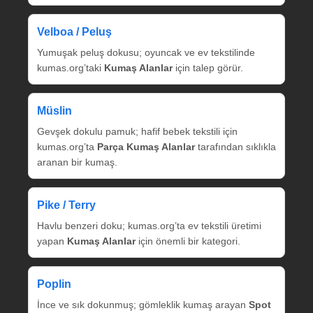
Velboa / Peluş
Yumuşak peluş dokusu; oyuncak ve ev tekstilinde
kumas.org’taki
Kumaş Alanlar
için talep görür.
Müslin
Gevşek dokulu pamuk; hafif bebek tekstili için
kumas.org’ta
Parça Kumaş Alanlar
tarafından sıklıkla
aranan bir kumaş.
Pike / Terry
Havlu benzeri doku; kumas.org’ta ev tekstili üretimi
yapan
Kumaş Alanlar
için önemli bir kategori.
Poplin
İnce ve sık dokunmuş; gömleklik kumaş arayan
Spot