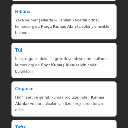
Ribana
Yaka ve manşetlerde kullanılan kabartılı örme;
kumas.org’da
Parça Kumaş Alan
talepleriyle birlikte
bulunur.
Tül
İnce, organik doku ile gelinlik ve abiyelerde kullanılır.
kumas.org’da
Spot Kumaş Alanlar
için nadir
bulunabilir.
Organze
Hafif, sert ve şeffaf; kumas.org üzerinden
Kumaş
Alanlar
ve parti alıcılar için özel projelerde tercih
edilir.
Tafta