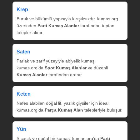
Krep
Buruk ve bükümlü yapısıyla kırışıksızdır. kumas.org
üzerinden
Parti Kumaş Alanlar
tarafından toptan
talepler alınır.
Saten
Parlak ve zarif yüzeyiyle abiyelik kumaş.
kumas.org’da
Spot Kumaş Alanlar
ve düzenli
Kumaş Alanlar
tarafından aranır.
Keten
Nefes alabilen doğal lif, yazlık giysiler için ideal.
kumas.org’da
Parça Kumaş Alan
talepleriyle buluşur.
Yün
Sıcacık ve doğal bir kumaş; kumas.org’da
Parti