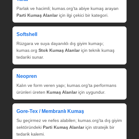
Parlak ve hacimli; kumas.org’ta abiye kumaş arayan
Parti Kumaş Alanlar
için ilgi çekici bir kategori.
Softshell
Rüzgara ve suya dayanıklı dış giyim kumaşı;
kumas.org
Stok Kumaş Alanlar
için teknik kumaş
tedariki sunar.
Neopren
Kalın ve form veren yapı; kumas.org’ta performans
ürünleri üreten
Kumaş Alanlar
için uygundur.
Gore‑Tex / Membranlı Kumaş
Su geçirmez ve nefes alabilen; kumas.org’ta dış giyim
sektöründeki
Parti Kumaş Alanlar
için stratejik bir
tedarik kalemi.