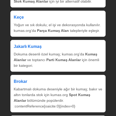
Stok Kumaş Alanlar
için iyi bir alternatif olabilir.
Keçe
Yoğun ve sık dokulu; el işi ve dekorasyonda kullanılır.
kumas.org’da
Parça Kumaş Alan
talepleriyle eşleşir.
Jakarlı Kumaş
Dokuma desenli özel kumaş; kumas.org’da
Kumaş
Alanlar
ve toptancı
Parti Kumaş Alanlar
için önemli
bir kategori.
Brokar
Kabartmalı dokuma deseniyle ağır bir kumaş; bakır ve
altın tonlarda stok için kumas.org
Spot Kumaş
Alanlar
bölümünde popülerdir.
:contentReference[oaicite:0]{index=0}