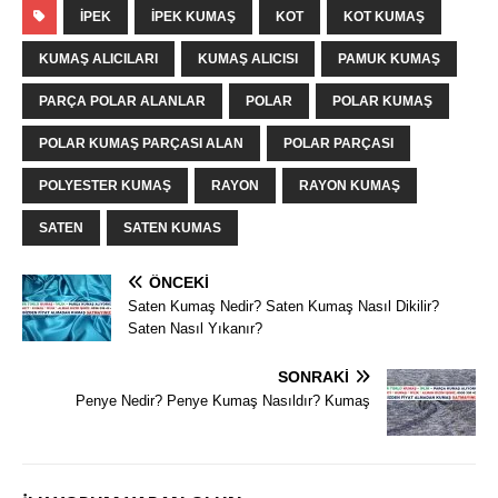
İPEK
İPEK KUMAŞ
KOT
KOT KUMAŞ
KUMAŞ ALICILARI
KUMAŞ ALICISI
PAMUK KUMAŞ
PARÇA POLAR ALANLAR
POLAR
POLAR KUMAŞ
POLAR KUMAŞ PARÇASI ALAN
POLAR PARÇASI
POLYESTER KUMAŞ
RAYON
RAYON KUMAŞ
SATEN
SATEN KUMAS
ÖNCEKI
Saten Kumaş Nedir? Saten Kumaş Nasıl Dikilir?
Saten Nasıl Yıkanır?
SONRAKI
Penye Nedir? Penye Kumaş Nasıldır? Kumaş