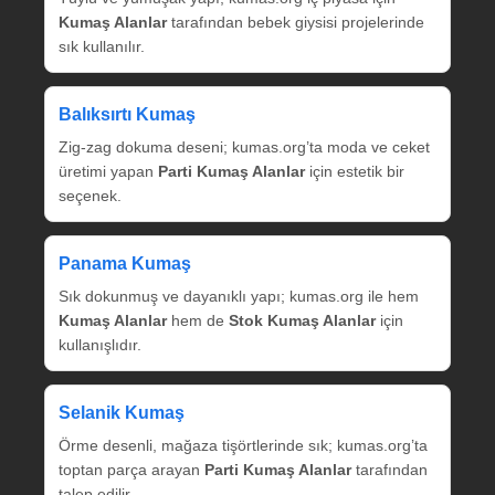
Kumaş Alanlar
tarafından bebek giysisi projelerinde
sık kullanılır.
Balıksırtı Kumaş
Zig‑zag dokuma deseni; kumas.org’ta moda ve ceket
üretimi yapan
Parti Kumaş Alanlar
için estetik bir
seçenek.
Panama Kumaş
Sık dokunmuş ve dayanıklı yapı; kumas.org ile hem
Kumaş Alanlar
hem de
Stok Kumaş Alanlar
için
kullanışlıdır.
Selanik Kumaş
Örme desenli, mağaza tişörtlerinde sık; kumas.org’ta
toptan parça arayan
Parti Kumaş Alanlar
tarafından
talep edilir.