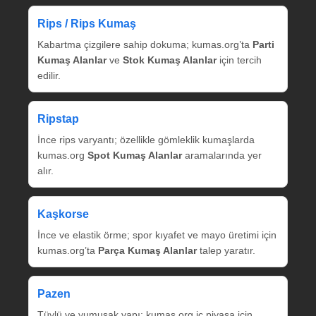
Rips / Rips Kumaş
Kabartma çizgilere sahip dokuma; kumas.org’ta
Parti
Kumaş Alanlar
ve
Stok Kumaş Alanlar
için tercih
edilir.
Ripstap
İnce rips varyantı; özellikle gömleklik kumaşlarda
kumas.org
Spot Kumaş Alanlar
aramalarında yer
alır.
Kaşkorse
İnce ve elastik örme; spor kıyafet ve mayo üretimi için
kumas.org’ta
Parça Kumaş Alanlar
talep yaratır.
Pazen
Tüylü ve yumuşak yapı; kumas.org iç piyasa için