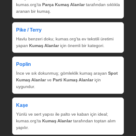
kumas.org’ta
Parça Kumaş Alanlar
tarafından sıklıkla
aranan bir kumaş.
Pike / Terry
Havlu benzeri doku; kumas.org’ta ev tekstili üretimi
yapan
Kumaş Alanlar
için önemli bir kategori.
Poplin
İnce ve sık dokunmuş; gömleklik kumaş arayan
Spot
Kumaş Alanlar
ve
Parti Kumaş Alanlar
için
uygundur.
Kaşe
Yünlü ve sert yapısı ile palto ve kaban için ideal;
kumas.org’ta
Kumaş Alanlar
tarafından toptan alım
yapılır.