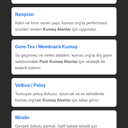
Neopren
Kalın ve form veren yapı; kumas.org’ta performans
ürünleri üreten
Kumaş Alanlar
için uygundur.
Gore‑Tex / Membranlı Kumaş
Su geçirmez ve nefes alabilen; kumas.org’ta dış giyim
sektöründeki
Parti Kumaş Alanlar
için stratejik bir
tedarik kalemi.
Velboa / Peluş
Yumuşak peluş dokusu; oyuncak ve ev tekstilinde
kumas.org’taki
Kumaş Alanlar
için talep görür.
Müslin
Gevşek dokulu pamuk; hafif bebek tekstili için