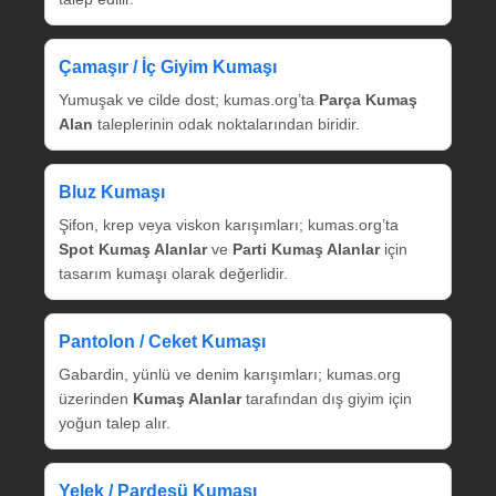
Çamaşır / İç Giyim Kumaşı
Yumuşak ve cilde dost; kumas.org’ta
Parça Kumaş
Alan
taleplerinin odak noktalarından biridir.
Bluz Kumaşı
Şifon, krep veya viskon karışımları; kumas.org’ta
Spot Kumaş Alanlar
ve
Parti Kumaş Alanlar
için
tasarım kumaşı olarak değerlidir.
Pantolon / Ceket Kumaşı
Gabardin, yünlü ve denim karışımları; kumas.org
üzerinden
Kumaş Alanlar
tarafından dış giyim için
yoğun talep alır.
Yelek / Pardesü Kumaşı