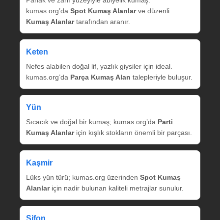
Parlak ve zarif yüzeyiyle abiyelik kumaş.
kumas.org’da
Spot Kumaş Alanlar
ve düzenli
Kumaş Alanlar
tarafından aranır.
Keten
Nefes alabilen doğal lif, yazlık giysiler için ideal.
kumas.org’da
Parça Kumaş Alan
talepleriyle buluşur.
Yün
Sıcacık ve doğal bir kumaş; kumas.org’da
Parti
Kumaş Alanlar
için kışlık stokların önemli bir parçası.
Kaşmir
Lüks yün türü; kumas.org üzerinden
Spot Kumaş
Alanlar
için nadir bulunan kaliteli metrajlar sunulur.
Şifon