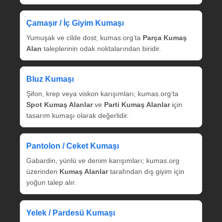
Çamaşır / İç Giyim Kumaşı
Yumuşak ve cilde dost; kumas.org’ta
Parça Kumaş
Alan
taleplerinin odak noktalarından biridir.
Bluz Kumaşı
Şifon, krep veya viskon karışımları; kumas.org’ta
Spot Kumaş Alanlar
ve
Parti Kumaş Alanlar
için
tasarım kumaşı olarak değerlidir.
Pantolon / Ceket Kumaşı
Gabardin, yünlü ve denim karışımları; kumas.org
üzerinden
Kumaş Alanlar
tarafından dış giyim için
yoğun talep alır.
Yelek / Pardesü Kumaşı