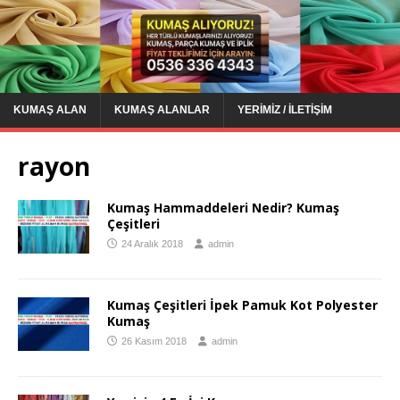
KUMAŞ ALAN
KUMAŞ ALANLAR
YERIMIZ / İLETIŞIM
rayon
Kumaş Hammaddeleri Nedir? Kumaş
Çeşitleri
24 Aralık 2018
admin
Kumaş Çeşitleri İpek Pamuk Kot Polyester
Kumaş
26 Kasım 2018
admin