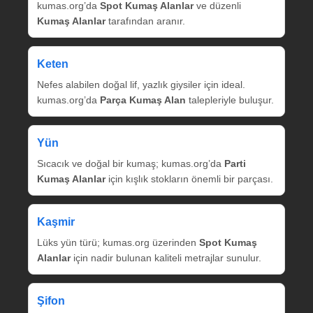
kumas.org’da
Spot Kumaş Alanlar
ve düzenli
Kumaş Alanlar
tarafından aranır.
Keten
Nefes alabilen doğal lif, yazlık giysiler için ideal.
kumas.org’da
Parça Kumaş Alan
talepleriyle buluşur.
Yün
Sıcacık ve doğal bir kumaş; kumas.org’da
Parti
Kumaş Alanlar
için kışlık stokların önemli bir parçası.
Kaşmir
Lüks yün türü; kumas.org üzerinden
Spot Kumaş
Alanlar
için nadir bulunan kaliteli metrajlar sunulur.
Şifon