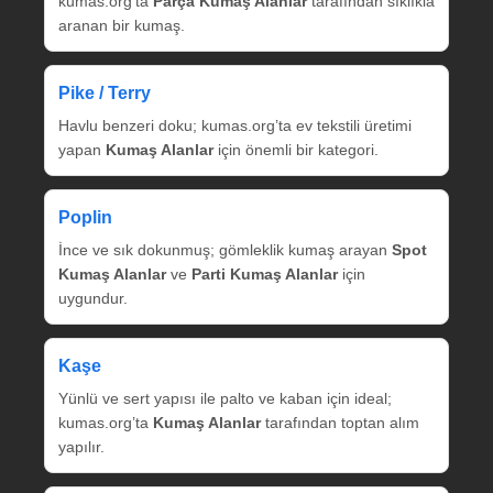
kumas.org’ta
Parça Kumaş Alanlar
tarafından sıklıkla
aranan bir kumaş.
Pike / Terry
Havlu benzeri doku; kumas.org’ta ev tekstili üretimi
yapan
Kumaş Alanlar
için önemli bir kategori.
Poplin
İnce ve sık dokunmuş; gömleklik kumaş arayan
Spot
Kumaş Alanlar
ve
Parti Kumaş Alanlar
için
uygundur.
Kaşe
Yünlü ve sert yapısı ile palto ve kaban için ideal;
kumas.org’ta
Kumaş Alanlar
tarafından toptan alım
yapılır.