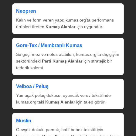
Neopren
Kalın ve form veren yapı; kumas.org’ta performans
ürünleri üreten
Kumaş Alanlar
için uygundur.
Gore‑Tex / Membranlı Kumaş
Su geçirmez ve nefes alabilen; kumas.org’ta dış giyim
sektöründeki
Parti Kumaş Alanlar
için stratejik bir
tedarik kalemi.
Velboa / Peluş
Yumuşak peluş dokusu; oyuncak ve ev tekstilinde
kumas.org’taki
Kumaş Alanlar
için talep görür.
Müslin
Gevşek dokulu pamuk; hafif bebek tekstili için