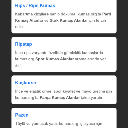
Rips / Rips Kumaş
Kabartma çizgilere sahip dokuma; kumas.org’ta
Parti
Kumaş Alanlar
ve
Stok Kumaş Alanlar
için tercih
edilir.
Ripstap
İnce rips varyantı; özellikle gömleklik kumaşlarda
kumas.org
Spot Kumaş Alanlar
aramalarında yer
alır.
Kaşkorse
İnce ve elastik örme; spor kıyafet ve mayo üretimi için
kumas.org’ta
Parça Kumaş Alanlar
talep yaratır.
Pazen
Tüylü ve yumuşak yapı; kumas.org iç piyasa için