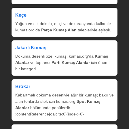
Keçe
Yoğun ve sık dokulu; el işi ve dekorasyonda kullanılır.
kumas.org’da
Parça Kumaş Alan
talepleriyle eşleşir.
Jakarlı Kumaş
Dokuma desenli özel kumaş; kumas.org’da
Kumaş
Alanlar
ve toptancı
Parti Kumaş Alanlar
için önemli
bir kategori.
Brokar
Kabartmalı dokuma deseniyle ağır bir kumaş; bakır ve
altın tonlarda stok için kumas.org
Spot Kumaş
Alanlar
bölümünde popülerdir.
:contentReference[oaicite:0]{index=0}