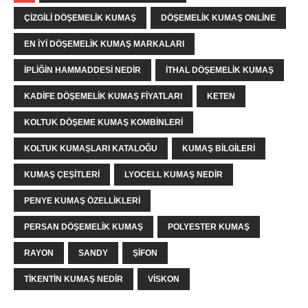
ÇIZGILI DÖŞEMELIK KUMAŞ
DÖŞEMELIK KUMAŞ ONLINE
EN IYI DÖŞEMELIK KUMAŞ MARKALARI
IPLIĞIN HAMMADDESI NEDIR
ITHAL DÖŞEMELIK KUMAŞ
KADIFE DÖŞEMELIK KUMAŞ FIYATLARI
KETEN
KOLTUK DÖŞEME KUMAŞ KOMBINLERI
KOLTUK KUMAŞLARI KATALOĞU
KUMAŞ BILGILERI
KUMAŞ ÇEŞITLERI
LYOCELL KUMAŞ NEDIR
PENYE KUMAŞ ÖZELLIKLERI
PERSAN DÖŞEMELIK KUMAŞ
POLYESTER KUMAŞ
RAYON
SANDY
ŞIFON
TIKENTIN KUMAŞ NEDIR
VISKON