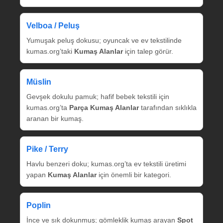
Velboa / Peluş
Yumuşak peluş dokusu; oyuncak ve ev tekstilinde
kumas.org’taki
Kumaş Alanlar
için talep görür.
Müslin
Gevşek dokulu pamuk; hafif bebek tekstili için
kumas.org’ta
Parça Kumaş Alanlar
tarafından sıklıkla
aranan bir kumaş.
Pike / Terry
Havlu benzeri doku; kumas.org’ta ev tekstili üretimi
yapan
Kumaş Alanlar
için önemli bir kategori.
Poplin
İnce ve sık dokunmuş; gömleklik kumaş arayan
Spot