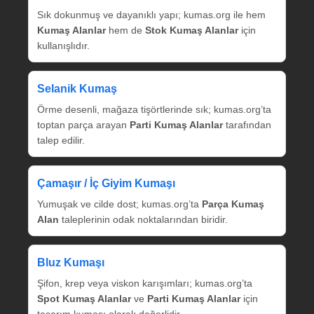
Sık dokunmuş ve dayanıklı yapı; kumas.org ile hem
Kumaş Alanlar
hem de
Stok Kumaş Alanlar
için
kullanışlıdır.
Selanik Kumaş
Örme desenli, mağaza tişörtlerinde sık; kumas.org’ta
toptan parça arayan
Parti Kumaş Alanlar
tarafından
talep edilir.
Çamaşır / İç Giyim Kumaşı
Yumuşak ve cilde dost; kumas.org’ta
Parça Kumaş
Alan
taleplerinin odak noktalarından biridir.
Bluz Kumaşı
Şifon, krep veya viskon karışımları; kumas.org’ta
Spot Kumaş Alanlar
ve
Parti Kumaş Alanlar
için
tasarım kumaşı olarak değerlidir.