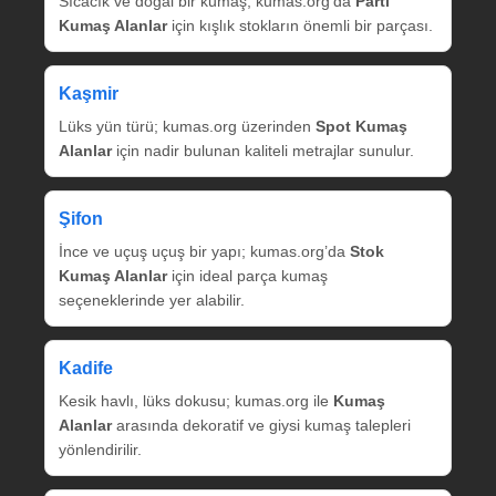
Sıcacık ve doğal bir kumaş; kumas.org’da
Parti
Kumaş Alanlar
için kışlık stokların önemli bir parçası.
Kaşmir
Lüks yün türü; kumas.org üzerinden
Spot Kumaş
Alanlar
için nadir bulunan kaliteli metrajlar sunulur.
Şifon
İnce ve uçuş uçuş bir yapı; kumas.org’da
Stok
Kumaş Alanlar
için ideal parça kumaş
seçeneklerinde yer alabilir.
Kadife
Kesik havlı, lüks dokusu; kumas.org ile
Kumaş
Alanlar
arasında dekoratif ve giysi kumaş talepleri
yönlendirilir.