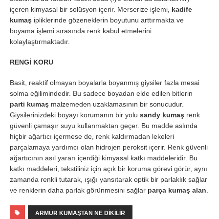
içeren kimyasal bir solüsyon içerir. Merserize işlemi,
kadife
kumaş
ipliklerinde gözeneklerin boyutunu arttırmakta ve
boyama işlemi sırasında renk kabul etmelerini
kolaylaştırmaktadır.
RENGİ KORU
Basit, reaktif olmayan boyalarla boyanmış giysiler fazla mesai
solma eğilimindedir. Bu sadece boyadan elde edilen bitlerin
parti kumaş
malzemeden uzaklamasının bir sonucudur.
Giysilerinizdeki boyayı korumanın bir yolu
sandy kumaş
renk
güvenli çamaşır suyu kullanmaktan geçer. Bu madde aslında
hiçbir ağartıcı içermese de, renk kaldırmadan lekeleri
parçalamaya yardımcı olan hidrojen peroksit içerir. Renk güvenli
ağartıcının asıl yararı içerdiği kimyasal katkı maddeleridir. Bu
katkı maddeleri, tekstiliniz için açık bir koruma görevi görür, aynı
zamanda renkli tutarak, ışığı yansıtarak optik bir parlaklık sağlar
ve renklerin daha parlak görünmesini sağlar
parça kumaş alan
.
ARMÜR KUMAŞTAN NE DIKILIR