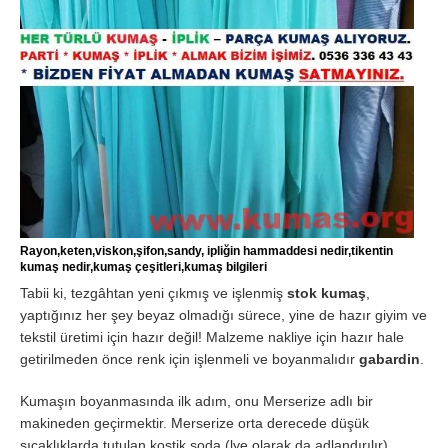
Rayon,keten,viskon,şifon,sandy, ipliğin hammaddesi nedir,tikentin
kumaş nedir,kumaş çeşitleri,kumaş bilgileri
Tabii ki, tezgâhtan yeni çıkmış ve işlenmiş
stok kumaş
,
yaptığınız her şey beyaz olmadığı sürece, yine de hazır giyim ve
tekstil üretimi için hazır değil! Malzeme nakliye için hazır hale
getirilmeden önce renk için işlenmeli ve boyanmalıdır
gabardin
.
Kumaşın boyanmasında ilk adım, onu Merserize adlı bir
makineden geçirmektir. Merserize orta derecede düşük
sıcaklıklarda tutulan kostik soda (lye olarak da adlandırılır)