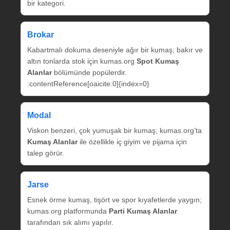
bir kategori.
Brokar
Kabartmalı dokuma deseniyle ağır bir kumaş; bakır ve
altın tonlarda stok için kumas.org
Spot Kumaş
Alanlar
bölümünde popülerdir.
:contentReference[oaicite:0]{index=0}
Modal
Viskon benzeri, çok yumuşak bir kumaş; kumas.org’ta
Kumaş Alanlar
ile özellikle iç giyim ve pijama için
talep görür.
Jarse
Esnek örme kumaş, tişört ve spor kıyafetlerde yaygın;
kumas.org platformunda
Parti Kumaş Alanlar
tarafından sık alımı yapılır.