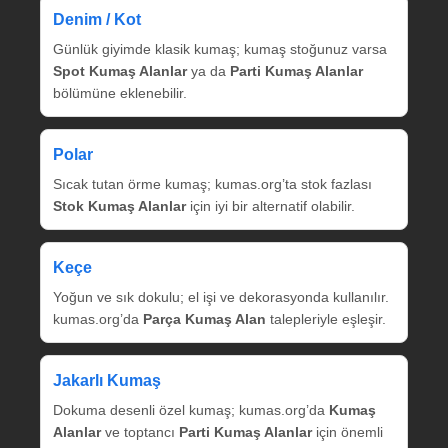
Denim / Kot
Günlük giyimde klasik kumaş; kumaş stoğunuz varsa
Spot Kumaş Alanlar
ya da
Parti Kumaş Alanlar
bölümüne eklenebilir.
Polar
Sıcak tutan örme kumaş; kumas.org’ta stok fazlası
Stok Kumaş Alanlar
için iyi bir alternatif olabilir.
Keçe
Yoğun ve sık dokulu; el işi ve dekorasyonda kullanılır.
kumas.org’da
Parça Kumaş Alan
talepleriyle eşleşir.
Jakarlı Kumaş
Dokuma desenli özel kumaş; kumas.org’da
Kumaş
Alanlar
ve toptancı
Parti Kumaş Alanlar
için önemli