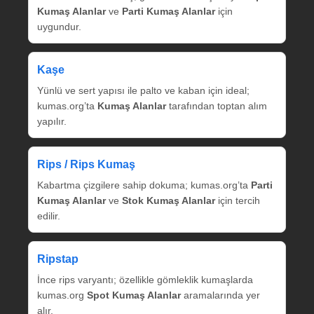
Kumaş Alanlar
ve
Parti Kumaş Alanlar
için
uygundur.
Kaşe
Yünlü ve sert yapısı ile palto ve kaban için ideal;
kumas.org’ta
Kumaş Alanlar
tarafından toptan alım
yapılır.
Rips / Rips Kumaş
Kabartma çizgilere sahip dokuma; kumas.org’ta
Parti
Kumaş Alanlar
ve
Stok Kumaş Alanlar
için tercih
edilir.
Ripstap
İnce rips varyantı; özellikle gömleklik kumaşlarda
kumas.org
Spot Kumaş Alanlar
aramalarında yer
alır.