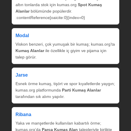
altın tonlarda stok için kumas.org
Spot Kumaş
Alanlar
bölümünde popülerdir.
:contentReference[oaicite:0]{index=0}
Modal
Viskon benzeri, çok yumuşak bir kumaş; kumas.org’ta
Kumaş Alanlar
ile özellikle iç giyim ve pijama için
talep görür.
Jarse
Esnek örme kumaş, tişört ve spor kıyafetlerde yaygın;
kumas.org platformunda
Parti Kumaş Alanlar
tarafından sık alımı yapılır.
Ribana
Yaka ve manşetlerde kullanılan kabartılı örme;
kumas.org’da
Parça Kumaş Alan
talepleriyle birlikte