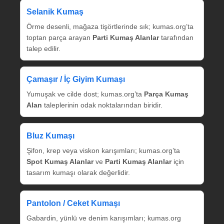
Selanik Kumaş
Örme desenli, mağaza tişörtlerinde sık; kumas.org’ta
toptan parça arayan
Parti Kumaş Alanlar
tarafından
talep edilir.
Çamaşır / İç Giyim Kumaşı
Yumuşak ve cilde dost; kumas.org’ta
Parça Kumaş
Alan
taleplerinin odak noktalarından biridir.
Bluz Kumaşı
Şifon, krep veya viskon karışımları; kumas.org’ta
Spot Kumaş Alanlar
ve
Parti Kumaş Alanlar
için
tasarım kumaşı olarak değerlidir.
Pantolon / Ceket Kumaşı
Gabardin, yünlü ve denim karışımları; kumas.org