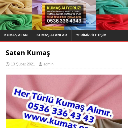
KUMAŞ ALAN
KUMAŞ ALANLAR
YERIMIZ / İLETIŞIM
Saten Kumaş
13 Şubat 2021
admin