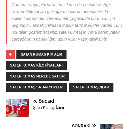
Çamaşır suyu gibi kuru temizleme de önerilmez. Ağır
hizmet deterjanları gibi ağartıcı içeren deterjanlar da
kullanılmamalıdır. Nevresimler çoğunlukla kurutucu için
uygundur , ancak yalnızca düşük termal yükler vardır. Tüm
noktaları gözlemlerseniz saten kumaşın veya saten yatak
çarşaflarının parlaklığını uzun yıllar yaşayabilirsiniz.
SATAN KUMAŞ KIM ALIR
SATEN KUMAŞ KILO FIYATLARI
SATEN KUMAŞ NEREDE SATILIR
SATEN KUMAŞ SATAN YERLER
SATEN KUMAŞÇILAR
ÖNCEKI
Şifon Kumaş İzmir
SONRAKI