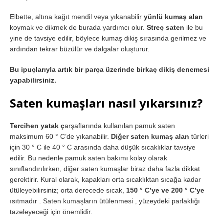
Elbette, altına kağıt mendil veya yıkanabilir
yünlü kumaş alan
koymak ve dikmek de burada yardımcı olur.
Streç saten
ile bu
yine de tavsiye edilir, böylece kumaş dikiş sırasında gerilmez ve
ardından tekrar büzülür ve dalgalar oluşturur.
Bu ipuçlarıyla artık bir parça üzerinde birkaç dikiş denemesi
yapabilirsiniz.
Saten kumaşları nasıl yıkarsınız?
Tercihen yatak ç
arşaflarında kullanılan pamuk saten
maksimum 60 ° C’de yıkanabilir.
Diğer saten kumaş alan
türleri
için 30 ° C ile 40 ° C arasında daha düşük sıcaklıklar tavsiye
edilir. Bu nedenle pamuk saten bakımı kolay olarak
sınıflandırılırken, diğer saten kumaşlar biraz daha fazla dikkat
gerektirir. Kural olarak, kapakları orta sıcaklıktan sıcağa kadar
ütüleyebilirsiniz; orta derecede sıcak,
150 ° C’ye ve 200 ° C’ye
ısıtmadır . Saten kumaşların ütülenmesi , yüzeydeki parlaklığı
tazeleyeceği için önemlidir.