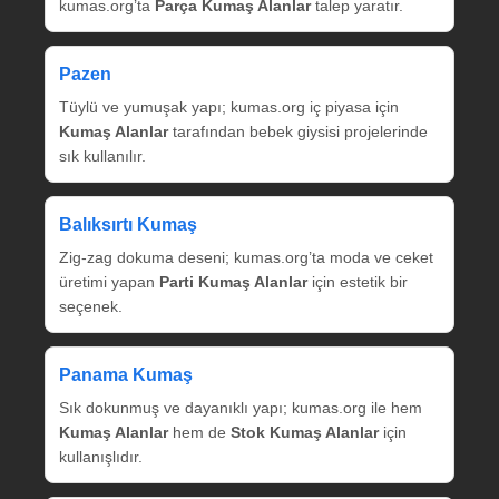
kumas.org’ta
Parça Kumaş Alanlar
talep yaratır.
Pazen
Tüylü ve yumuşak yapı; kumas.org iç piyasa için
Kumaş Alanlar
tarafından bebek giysisi projelerinde
sık kullanılır.
Balıksırtı Kumaş
Zig‑zag dokuma deseni; kumas.org’ta moda ve ceket
üretimi yapan
Parti Kumaş Alanlar
için estetik bir
seçenek.
Panama Kumaş
Sık dokunmuş ve dayanıklı yapı; kumas.org ile hem
Kumaş Alanlar
hem de
Stok Kumaş Alanlar
için
kullanışlıdır.