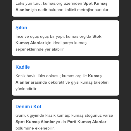
Lüks yün türü; kumas.org üzerinden
Spot Kumaş
Alanlar
için nadir bulunan kaliteli metrajlar sunulur.
Şifon
İnce ve uçuş uçuş bir yapı; kumas.org’da
Stok
Kumaş Alanlar
için ideal parça kumaş
seçeneklerinde yer alabilir.
Kadife
Kesik havlı, lüks dokusu; kumas.org ile
Kumaş
Alanlar
arasında dekoratif ve giysi kumaş talepleri
yönlendirilir.
Denim / Kot
Günlük giyimde klasik kumaş; kumaş stoğunuz varsa
Spot Kumaş Alanlar
ya da
Parti Kumaş Alanlar
bölümüne eklenebilir.