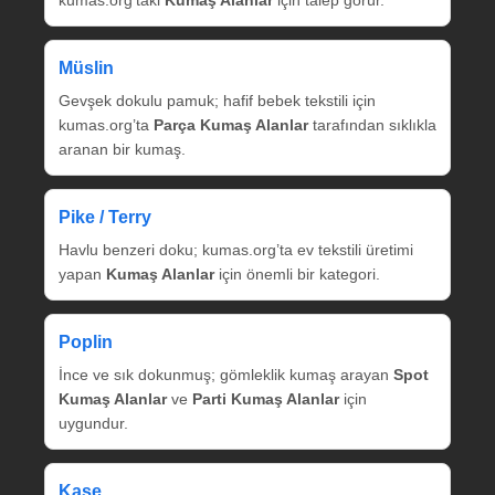
Müslin
Gevşek dokulu pamuk; hafif bebek tekstili için
kumas.org’ta
Parça Kumaş Alanlar
tarafından sıklıkla
aranan bir kumaş.
Pike / Terry
Havlu benzeri doku; kumas.org’ta ev tekstili üretimi
yapan
Kumaş Alanlar
için önemli bir kategori.
Poplin
İnce ve sık dokunmuş; gömleklik kumaş arayan
Spot
Kumaş Alanlar
ve
Parti Kumaş Alanlar
için
uygundur.
Kaşe