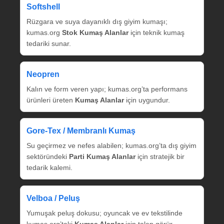
Softshell
Rüzgara ve suya dayanıklı dış giyim kumaşı;
kumas.org
Stok Kumaş Alanlar
için teknik kumaş
tedariki sunar.
Neopren
Kalın ve form veren yapı; kumas.org’ta performans
ürünleri üreten
Kumaş Alanlar
için uygundur.
Gore‑Tex / Membranlı Kumaş
Su geçirmez ve nefes alabilen; kumas.org’ta dış giyim
sektöründeki
Parti Kumaş Alanlar
için stratejik bir
tedarik kalemi.
Velboa / Peluş
Yumuşak peluş dokusu; oyuncak ve ev tekstilinde
kumas.org’taki
Kumaş Alanlar
için talep görür.