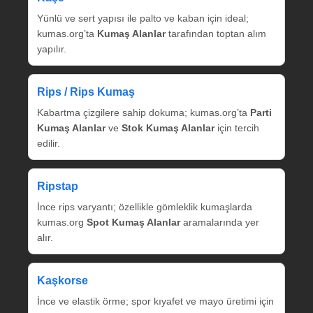
Yünlü ve sert yapısı ile palto ve kaban için ideal;
kumas.org’ta
Kumaş Alanlar
tarafından toptan alım
yapılır.
Rips / Rips Kumaş
Kabartma çizgilere sahip dokuma; kumas.org’ta
Parti
Kumaş Alanlar
ve
Stok Kumaş Alanlar
için tercih
edilir.
Ripstap
İnce rips varyantı; özellikle gömleklik kumaşlarda
kumas.org
Spot Kumaş Alanlar
aramalarında yer
alır.
Kaşkorse
İnce ve elastik örme; spor kıyafet ve mayo üretimi için