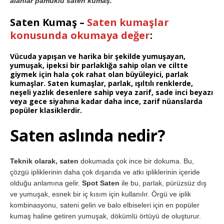
alanlar pamuklu saten kumaş.
Saten Kumaş –
Saten kumaşlar
konusunda okumaya değer
:
Vücuda yapışan ve harika bir şekilde yumuşayan,
yumuşak, ipeksi bir parlaklığa sahip olan ve ciltte
giymek için hala çok rahat olan büyüleyici, parlak
kumaşlar.
Saten kumaşlar, parlak, ışıltılı renklerde,
neşeli yazlık desenlere sahip veya zarif, sade inci
beyazı
veya gece siyahına kadar daha ince, zarif nüanslarda
popüler klasiklerdir.
Saten aslında nedir?
Teknik olarak, saten
dokumada çok ince bir dokuma. Bu,
çözgü ipliklerinin daha çok dışarıda ve atkı ipliklerinin içeride
olduğu anlamına gelir.
Spot Saten
ile bu, parlak, pürüzsüz dış
ve yumuşak, esnek bir iç kısım için kullanılır. Örgü ve iplik
kombinasyonu, sateni gelin ve balo elbiseleri için en popüler
kumaş haline getiren yumuşak, dökümlü örtüyü de oluşturur.