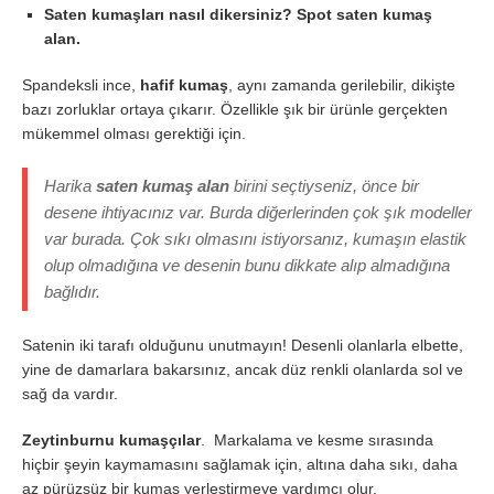
Saten kumaşları nasıl dikersiniz? Spot saten kumaş
alan.
Spandeksli ince,
hafif kumaş
, aynı zamanda gerilebilir, dikişte
bazı zorluklar ortaya çıkarır. Özellikle şık bir ürünle gerçekten
mükemmel olması gerektiği için.
Harika
saten kumaş alan
birini seçtiyseniz, önce bir
desene ihtiyacınız var. Burda diğerlerinden çok şık modeller
var burada. Çok sıkı olmasını istiyorsanız, kumaşın elastik
olup olmadığına ve desenin bunu dikkate alıp almadığına
bağlıdır.
Satenin iki tarafı olduğunu unutmayın! Desenli olanlarla elbette,
yine de damarlara bakarsınız, ancak düz renkli olanlarda sol ve
sağ da vardır.
Zeytinburnu kumaşçılar
. Markalama ve kesme sırasında
hiçbir şeyin kaymamasını sağlamak için, altına daha sıkı, daha
az pürüzsüz bir kumaş yerleştirmeye yardımcı olur.