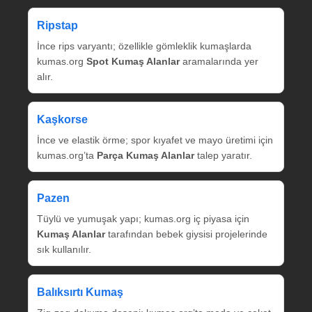
Ripstap
İnce rips varyantı; özellikle gömleklik kumaşlarda
kumas.org
Spot Kumaş Alanlar
aramalarında yer
alır.
Kaşkorse
İnce ve elastik örme; spor kıyafet ve mayo üretimi için
kumas.org’ta
Parça Kumaş Alanlar
talep yaratır.
Pazen
Tüylü ve yumuşak yapı; kumas.org iç piyasa için
Kumaş Alanlar
tarafından bebek giysisi projelerinde
sık kullanılır.
Balıksırtı Kumaş