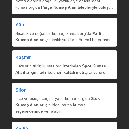
Nefes alabilen doğal lif, yazlık giysiler için ideal.
kumas.org’da
Parça Kumaş Alan
talepleriyle buluşur.
Yün
Sıcacık ve doğal bir kumaş; kumas.org’da
Parti
Kumaş Alanlar
için kışlık stokların önemli bir parçası.
Kaşmir
Lüks yün türü; kumas.org üzerinden
Spot Kumaş
Alanlar
için nadir bulunan kaliteli metrajlar sunulur.
Şifon
İnce ve uçuş uçuş bir yapı; kumas.org’da
Stok
Kumaş Alanlar
için ideal parça kumaş
seçeneklerinde yer alabilir.
Kadife