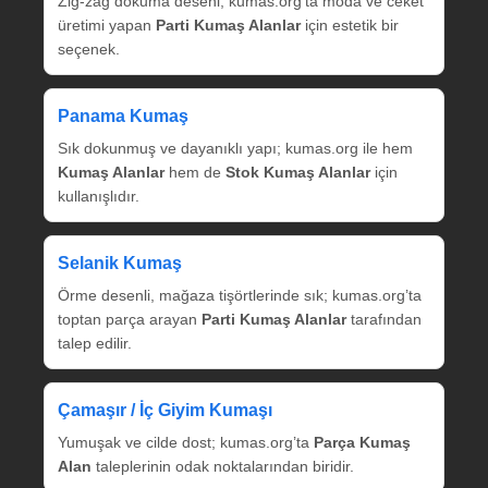
Zig‑zag dokuma deseni; kumas.org’ta moda ve ceket
üretimi yapan
Parti Kumaş Alanlar
için estetik bir
seçenek.
Panama Kumaş
Sık dokunmuş ve dayanıklı yapı; kumas.org ile hem
Kumaş Alanlar
hem de
Stok Kumaş Alanlar
için
kullanışlıdır.
Selanik Kumaş
Örme desenli, mağaza tişörtlerinde sık; kumas.org’ta
toptan parça arayan
Parti Kumaş Alanlar
tarafından
talep edilir.
Çamaşır / İç Giyim Kumaşı
Yumuşak ve cilde dost; kumas.org’ta
Parça Kumaş
Alan
taleplerinin odak noktalarından biridir.