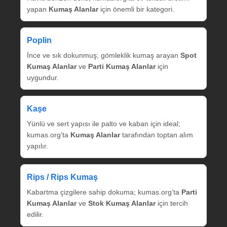
yapan
Kumaş Alanlar
için önemli bir kategori.
Poplin
İnce ve sık dokunmuş; gömleklik kumaş arayan
Spot
Kumaş Alanlar
ve
Parti Kumaş Alanlar
için
uygundur.
Kaşe
Yünlü ve sert yapısı ile palto ve kaban için ideal;
kumas.org’ta
Kumaş Alanlar
tarafından toptan alım
yapılır.
Rips / Rips Kumaş
Kabartma çizgilere sahip dokuma; kumas.org’ta
Parti
Kumaş Alanlar
ve
Stok Kumaş Alanlar
için tercih
edilir.