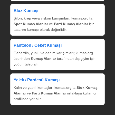
Bluz Kumaşı
Şifon, krep veya viskon karışımları; kumas.org’ta
Spot Kumaş Alanlar
ve
Parti Kumaş Alanlar
için
tasarım kumaşı olarak değerlidir.
Pantolon / Ceket Kumaşı
Gabardin, yünlü ve denim karışımları; kumas.org
üzerinden
Kumaş Alanlar
tarafından dış giyim için
yoğun talep alır.
Yelek / Pardesü Kumaşı
Kalın ve yapılı kumaşlar; kumas.org’ta
Stok Kumaş
Alanlar
ve
Parti Kumaş Alanlar
ortaklaşa kullanıcı
profilinde yer alır.