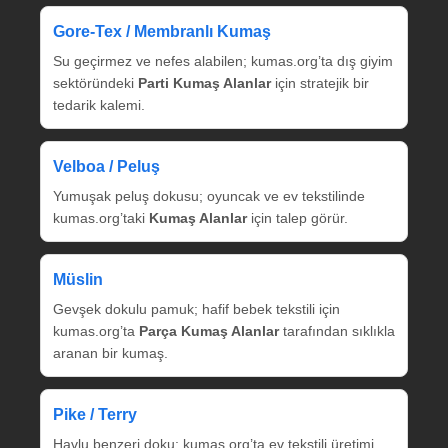
Gore‑Tex / Membranlı Kumaş
Su geçirmez ve nefes alabilen; kumas.org’ta dış giyim
sektöründeki
Parti Kumaş Alanlar
için stratejik bir
tedarik kalemi.
Velboa / Peluş
Yumuşak peluş dokusu; oyuncak ve ev tekstilinde
kumas.org’taki
Kumaş Alanlar
için talep görür.
Müslin
Gevşek dokulu pamuk; hafif bebek tekstili için
kumas.org’ta
Parça Kumaş Alanlar
tarafından sıklıkla
aranan bir kumaş.
Pike / Terry
Havlu benzeri doku; kumas.org’ta ev tekstili üretimi