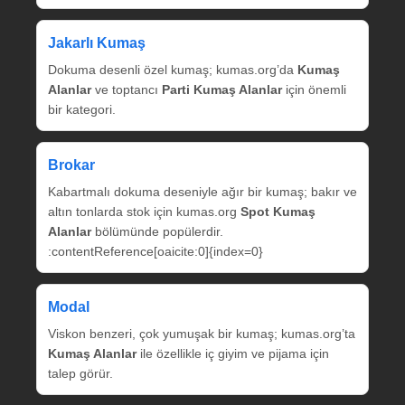
Jakarlı Kumaş
Dokuma desenli özel kumaş; kumas.org’da
Kumaş
Alanlar
ve toptancı
Parti Kumaş Alanlar
için önemli
bir kategori.
Brokar
Kabartmalı dokuma deseniyle ağır bir kumaş; bakır ve
altın tonlarda stok için kumas.org
Spot Kumaş
Alanlar
bölümünde popülerdir.
:contentReference[oaicite:0]{index=0}
Modal
Viskon benzeri, çok yumuşak bir kumaş; kumas.org’ta
Kumaş Alanlar
ile özellikle iç giyim ve pijama için
talep görür.