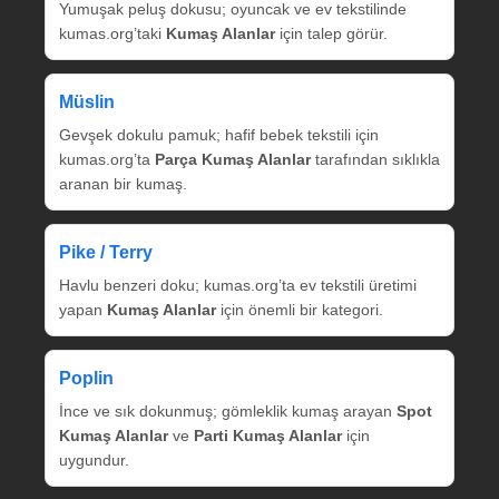
Yumuşak peluş dokusu; oyuncak ve ev tekstilinde
kumas.org’taki
Kumaş Alanlar
için talep görür.
Müslin
Gevşek dokulu pamuk; hafif bebek tekstili için
kumas.org’ta
Parça Kumaş Alanlar
tarafından sıklıkla
aranan bir kumaş.
Pike / Terry
Havlu benzeri doku; kumas.org’ta ev tekstili üretimi
yapan
Kumaş Alanlar
için önemli bir kategori.
Poplin
İnce ve sık dokunmuş; gömleklik kumaş arayan
Spot
Kumaş Alanlar
ve
Parti Kumaş Alanlar
için
uygundur.