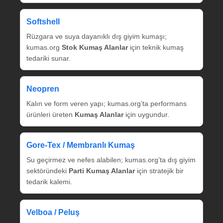
Softshell
Rüzgara ve suya dayanıklı dış giyim kumaşı;
kumas.org
Stok Kumaş Alanlar
için teknik kumaş
tedariki sunar.
Neopren
Kalın ve form veren yapı; kumas.org’ta performans
ürünleri üreten
Kumaş Alanlar
için uygundur.
Gore‑Tex / Membranlı Kumaş
Su geçirmez ve nefes alabilen; kumas.org’ta dış giyim
sektöründeki
Parti Kumaş Alanlar
için stratejik bir
tedarik kalemi.
Velboa / Peluş