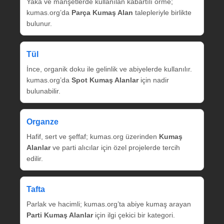
Yaka ve manşetlerde kullanılan kabartılı örme;
kumas.org’da
Parça Kumaş Alan
talepleriyle birlikte
bulunur.
Tül
İnce, organik doku ile gelinlik ve abiyelerde kullanılır.
kumas.org’da
Spot Kumaş Alanlar
için nadir
bulunabilir.
Organze
Hafif, sert ve şeffaf; kumas.org üzerinden
Kumaş
Alanlar
ve parti alıcılar için özel projelerde tercih
edilir.
Tafta
Parlak ve hacimli; kumas.org’ta abiye kumaş arayan
Parti Kumaş Alanlar
için ilgi çekici bir kategori.