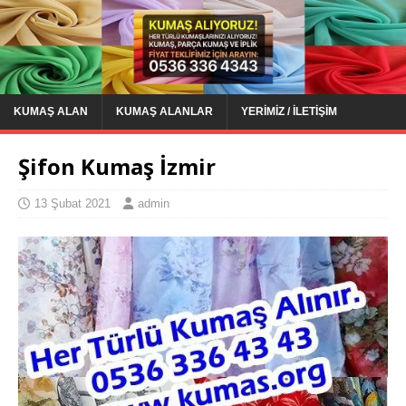
KUMAŞ ALAN
KUMAŞ ALANLAR
YERIMIZ / İLETIŞIM
Şifon Kumaş İzmir
13 Şubat 2021
admin