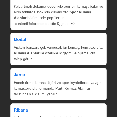
Kabartmalı dokuma deseniyle ağır bir kumaş; bakır ve
altın tonlarda stok için kumas.org
Spot Kumaş
Alanlar
bölümünde popülerdir.
:contentReference[oaicite:0]{index=0}
Modal
Viskon benzeri, çok yumuşak bir kumaş; kumas.org’ta
Kumaş Alanlar
ile özellikle iç giyim ve pijama için
talep görür.
Jarse
Esnek örme kumaş, tişört ve spor kıyafetlerde yaygın;
kumas.org platformunda
Parti Kumaş Alanlar
tarafından sık alımı yapılır.
Ribana