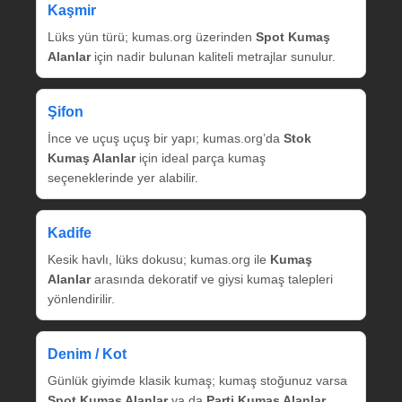
Kaşmir
Lüks yün türü; kumas.org üzerinden
Spot Kumaş
Alanlar
için nadir bulunan kaliteli metrajlar sunulur.
Şifon
İnce ve uçuş uçuş bir yapı; kumas.org’da
Stok
Kumaş Alanlar
için ideal parça kumaş
seçeneklerinde yer alabilir.
Kadife
Kesik havlı, lüks dokusu; kumas.org ile
Kumaş
Alanlar
arasında dekoratif ve giysi kumaş talepleri
yönlendirilir.
Denim / Kot
Günlük giyimde klasik kumaş; kumaş stoğunuz varsa
Spot Kumaş Alanlar
ya da
Parti Kumaş Alanlar