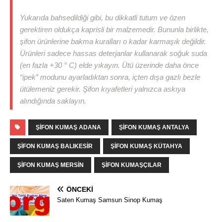
Yukarıda bahsedildiği gibi, bu dikkatli tutum ve özen
gerektiren oldukça kaprisli bir malzemedir. Bununla birlikte,
şifon ürünlerine bakma kuralları o kadar karmaşık değildir.
Ürünleri sadece hassas deterjanlar kullanarak soğuk suda
(en fazla +30 ° C) elde yıkayın. Ütü üzerinde daha önce
“ipek” modunu ayarladıktan sonra, içten dışa gazlı bezle
ütülemeniz gerekir. Şifon kıyafetleri yalnızca askıya
alındığında saklayın.
ŞIFON KUMAŞ ADANA
ŞIFON KUMAŞ ANTALYA
ŞIFON KUMAŞ BALIKESIR
ŞIFON KUMAŞ KÜTAHYA
ŞIFON KUMAŞ MERSIN
ŞIFON KUMAŞÇILAR
ÖNCEKI
Saten Kumaş Samsun Sinop Kumaş