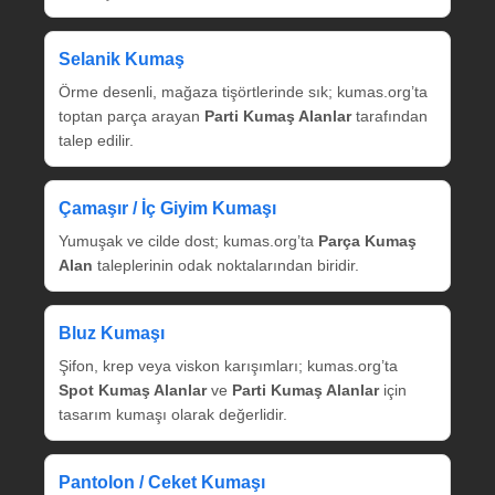
Selanik Kumaş
Örme desenli, mağaza tişörtlerinde sık; kumas.org’ta
toptan parça arayan
Parti Kumaş Alanlar
tarafından
talep edilir.
Çamaşır / İç Giyim Kumaşı
Yumuşak ve cilde dost; kumas.org’ta
Parça Kumaş
Alan
taleplerinin odak noktalarından biridir.
Bluz Kumaşı
Şifon, krep veya viskon karışımları; kumas.org’ta
Spot Kumaş Alanlar
ve
Parti Kumaş Alanlar
için
tasarım kumaşı olarak değerlidir.
Pantolon / Ceket Kumaşı