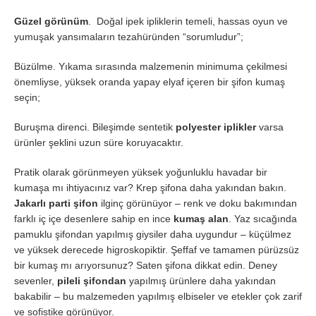
Güzel görünüm
. Doğal ipek ipliklerin temeli, hassas oyun ve
yumuşak yansımaların tezahüründen “sorumludur”;
Büzülme. Yıkama sırasında malzemenin minimuma çekilmesi
önemliyse, yüksek oranda yapay elyaf içeren bir şifon kumaş
seçin;
Buruşma direnci. Bileşimde sentetik
polyester iplikler
varsa
ürünler şeklini uzun süre koruyacaktır.
Pratik olarak görünmeyen yüksek yoğunluklu havadar bir
kumaşa mı ihtiyacınız var? Krep şifona daha yakından bakın.
Jakarlı parti şifon
ilginç görünüyor – renk ve doku bakımından
farklı iç içe desenlere sahip en ince
kumaş alan
. Yaz sıcağında
pamuklu şifondan yapılmış giysiler daha uygundur – küçülmez
ve yüksek derecede higroskopiktir. Şeffaf ve tamamen pürüzsüz
bir kumaş mı arıyorsunuz? Saten şifona dikkat edin. Deney
sevenler,
pileli şifondan
yapılmış ürünlere daha yakından
bakabilir – bu malzemeden yapılmış elbiseler ve etekler çok zarif
ve sofistike görünüyor.