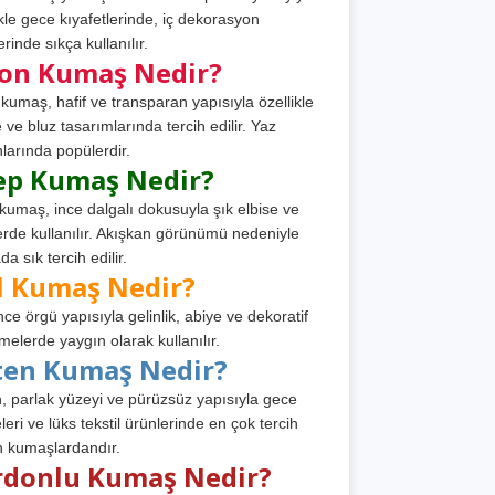
ikle gece kıyafetlerinde, iç dekorasyon
rinde sıkça kullanılır.
fon Kumaş Nedir?
 kumaş, hafif ve transparan yapısıyla özellikle
e ve bluz tasarımlarında tercih edilir. Yaz
larında popülerdir.
ep Kumaş Nedir?
kumaş, ince dalgalı dokusuyla şık elbise ve
erde kullanılır. Akışkan görünümü nedeniyle
a sık tercih edilir.
l Kumaş Nedir?
ince örgü yapısıyla gelinlik, abiye ve dekoratif
melerde yaygın olarak kullanılır.
ten Kumaş Nedir?
, parlak yüzeyi ve pürüzsüz yapısıyla gece
leri ve lüks tekstil ürünlerinde en çok tercih
n kumaşlardandır.
rdonlu Kumaş Nedir?