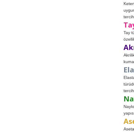
Keten
uygun
tercih
Ta
Tay t
özell
Ak
Akril
kumaş
El
Elast
türüd
tercih
Na
Naylo
yapıs
As
Aseta