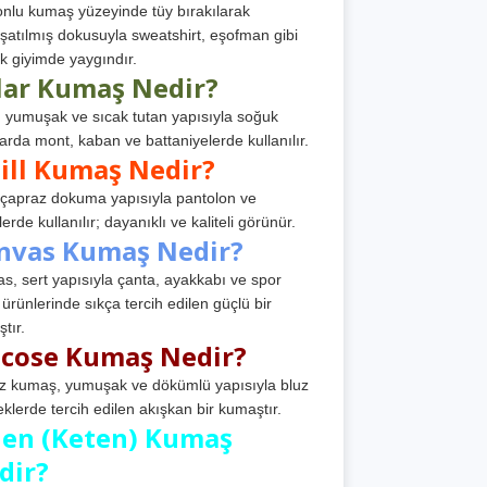
nlu kumaş yüzeyinde tüy bırakılarak
atılmış dokusuyla sweatshirt, eşofman gibi
k giyimde yaygındır.
lar Kumaş Nedir?
, yumuşak ve sıcak tutan yapısıyla soğuk
arda mont, kaban ve battaniyelerde kullanılır.
ill Kumaş Nedir?
, çapraz dokuma yapısıyla pantolon ve
erde kullanılır; dayanıklı ve kaliteli görünür.
nvas Kumaş Nedir?
s, sert yapısıyla çanta, ayakkabı ve spor
 ürünlerinde sıkça tercih edilen güçlü bir
tır.
scose Kumaş Nedir?
z kumaş, yumuşak ve dökümlü yapısıyla bluz
eklerde tercih edilen akışkan bir kumaştır.
nen (Keten) Kumaş
dir?