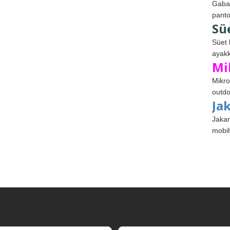
Gabar
panto
Sü
Süet 
ayakk
Mi
Mikro
outdo
Ja
Jakar
mobil