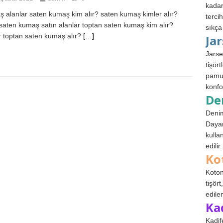
kadar
 alanlar saten kumaş kim alır? saten kumaş kimler alır?
terci
aten kumaş satın alanlar toptan saten kumaş kim alır?
sıkça
r toptan saten kumaş alır?
[…]
Ja
Jarse
tişör
pamuk
konfo
De
Denim
Dayan
kulla
edilir.
Ko
Koton
tişör
edile
Ka
Kadif