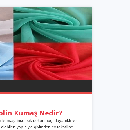
plin Kumaş Nedir?
n kumaş; ince, sık dokunmuş, dayanıklı ve
 alabilen yapısıyla giyimden ev tekstiline