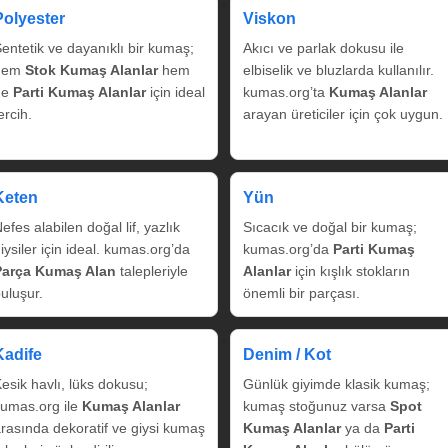
Polyester
Viskon
entetik ve dayanıklı bir kumaş;
Akıcı ve parlak dokusu ile
hem
Stok Kumaş Alanlar
hem
elbiselik ve bluzlarda kullanılır.
de
Parti Kumaş Alanlar
için ideal
kumas.org’ta
Kumaş Alanlar
ercih.
arayan üreticiler için çok uygun.
Keten
Yün
efes alabilen doğal lif, yazlık
Sıcacık ve doğal bir kumaş;
iysiler için ideal. kumas.org’da
kumas.org’da
Parti Kumaş
Parça Kumaş Alan
talepleriyle
Alanlar
için kışlık stokların
uluşur.
önemli bir parçası.
Kadife
Denim / Kot
esik havlı, lüks dokusu;
Günlük giyimde klasik kumaş;
umas.org ile
Kumaş Alanlar
kumaş stoğunuz varsa
Spot
rasında dekoratif ve giysi kumaş
Kumaş Alanlar
ya da
Parti