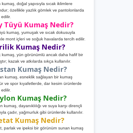
 kumaş, doğal yapısıyla sıcak iklimlere
dur; özellikle yazlık gömlek ve pantolonlarda
 edilir.
y Tüyü Kumaş Nedir?
üyü kumaş, yumuşak ve sıcak dokusuyla
ikle mont içleri ve soğuk havalarda tercih edilir.
rilik Kumaş Nedir?
ik kumaş, yün görünümlü ancak daha hafif bir
tır; kazak ve atkılarda sıkça kullanılır.
astan Kumaş Nedir?
an kumaş, esneklik sağlayan bir kumaş
ür ve spor kıyafetlerde, dar kesim ürünlerde
 edilir.
ylon Kumaş Nedir?
n kumaş, dayanıklılığı ve suya karşı dirençli
ıyla çadır, yağmurluk gibi ürünlerde kullanılır.
etat Kumaş Nedir?
t, parlak ve ipeksi bir görünüm sunan kumaş