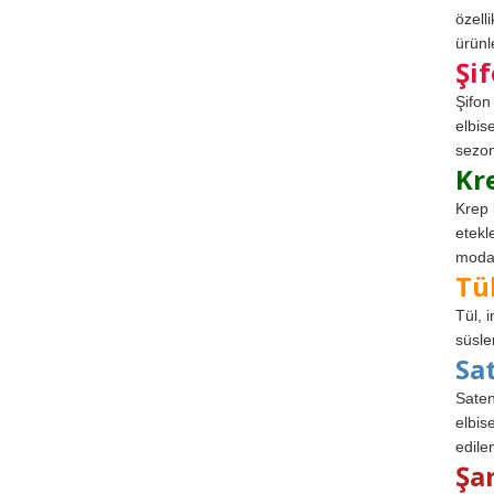
özell
ürünle
Şi
Şifon
elbis
sezon
Kr
Krep 
etekl
modad
Tü
Tül, 
süsle
Sa
Saten
elbise
edile
Şa