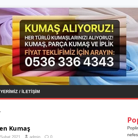
YERIMIZ / İLETIŞIM
r
Po
ten Kumaş
Popli
nefes
 Şubat 2021
admin
0