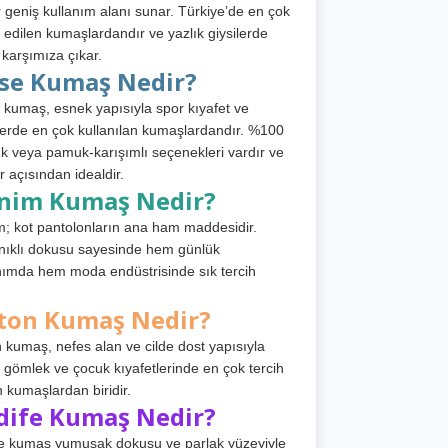
 geniş kullanım alanı sunar. Türkiye’de en çok
h edilen kumaşlardandır ve yazlık giysilerde
 karşımıza çıkar.
rse Kumaş Nedir?
 kumaş, esnek yapısıyla spor kıyafet ve
tlerde en çok kullanılan kumaşlardandır. %100
 veya pamuk-karışımlı seçenekleri vardır ve
r açısından idealdir.
nim Kumaş Nedir?
; kot pantolonların ana ham maddesidir.
ıklı dokusu sayesinde hem günlük
nımda hem moda endüstrisinde sık tercih
ton Kumaş Nedir?
 kumaş, nefes alan ve cilde dost yapısıyla
t, gömlek ve çocuk kıyafetlerinde en çok tercih
n kumaşlardan biridir.
dife Kumaş Nedir?
e kumaş yumuşak dokusu ve parlak yüzeyiyle