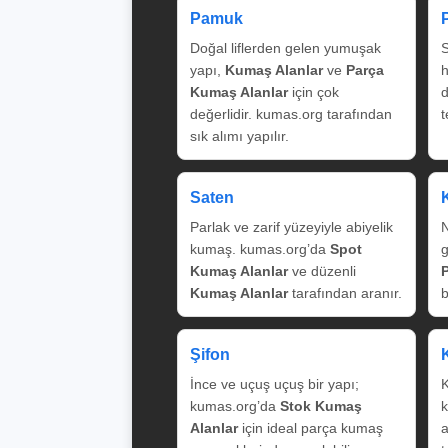
Pamuk
Doğal liflerden gelen yumuşak
S
yapı,
Kumaş Alanlar
ve
Parça
Kumaş Alanlar
için çok
değerlidir. kumas.org tarafından
t
sık alımı yapılır.
Saten
Parlak ve zarif yüzeyiyle abiyelik
N
kumaş. kumas.org’da
Spot
g
Kumaş Alanlar
ve düzenli
Kumaş Alanlar
tarafından aranır.
b
Şifon
İnce ve uçuş uçuş bir yapı;
K
kumas.org’da
Stok Kumaş
k
Alanlar
için ideal parça kumaş
a