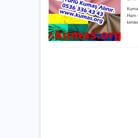
Kumaş
Ham s
kimle