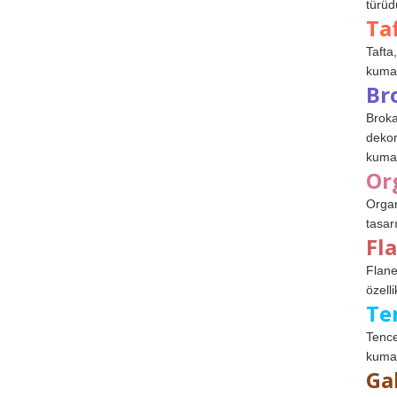
türüdü
Ta
Tafta,
kumaşl
Br
Broka
dekor
kumaş
Or
Organ
tasar
Fl
Flane
özelli
Te
Tence
kumaş
Ga