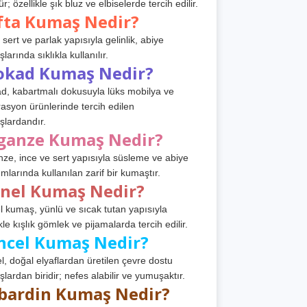
r; özellikle şık bluz ve elbiselerde tercih edilir.
fta Kumaş Nedir?
 sert ve parlak yapısıyla gelinlik, abiye
arında sıklıkla kullanılır.
okad Kumaş Nedir?
d, kabartmalı dokusuyla lüks mobilya ve
asyon ürünlerinde tercih edilen
lardandır.
ganze Kumaş Nedir?
ze, ince ve sert yapısıyla süsleme ve abiye
ımlarında kullanılan zarif bir kumaştır.
anel Kumaş Nedir?
l kumaş, yünlü ve sıcak tutan yapısıyla
kle kışlık gömlek ve pijamalarda tercih edilir.
ncel Kumaş Nedir?
l, doğal elyaflardan üretilen çevre dostu
lardan biridir; nefes alabilir ve yumuşaktır.
bardin Kumaş Nedir?