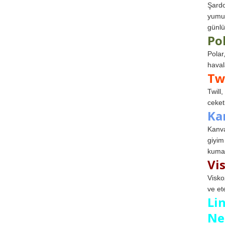
Şardo
yumuş
günlü
Po
Polar
haval
Tw
Twill
ceketl
Ka
Kanva
giyim
kumaş
Vi
Visko
ve et
Li
Ne