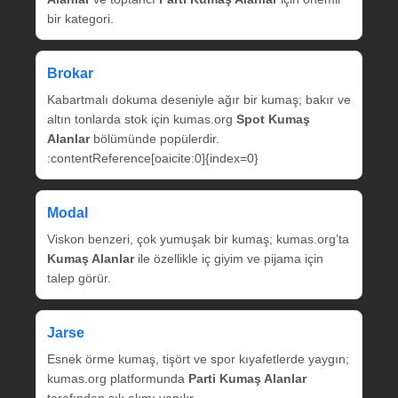
bir kategori.
Brokar
Kabartmalı dokuma deseniyle ağır bir kumaş; bakır ve
altın tonlarda stok için kumas.org
Spot Kumaş
Alanlar
bölümünde popülerdir.
:contentReference[oaicite:0]{index=0}
Modal
Viskon benzeri, çok yumuşak bir kumaş; kumas.org’ta
Kumaş Alanlar
ile özellikle iç giyim ve pijama için
talep görür.
Jarse
Esnek örme kumaş, tişört ve spor kıyafetlerde yaygın;
kumas.org platformunda
Parti Kumaş Alanlar