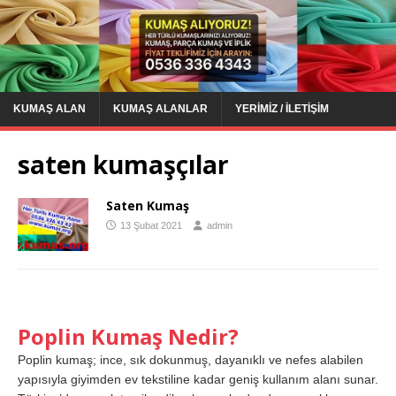
KUMAŞ ALAN
KUMAŞ ALANLAR
YERIMIZ / İLETIŞIM
saten kumaşçılar
Saten Kumaş
13 Şubat 2021
admin
Poplin Kumaş Nedir?
Poplin kumaş; ince, sık dokunmuş, dayanıklı ve nefes alabilen
yapısıyla giyimden ev tekstiline kadar geniş kullanım alanı sunar.