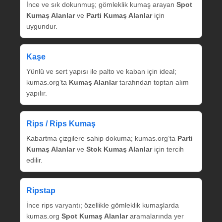
İnce ve sık dokunmuş; gömleklik kumaş arayan
Spot
Kumaş Alanlar
ve
Parti Kumaş Alanlar
için
uygundur.
Kaşe
Yünlü ve sert yapısı ile palto ve kaban için ideal;
kumas.org’ta
Kumaş Alanlar
tarafından toptan alım
yapılır.
Rips / Rips Kumaş
Kabartma çizgilere sahip dokuma; kumas.org’ta
Parti
Kumaş Alanlar
ve
Stok Kumaş Alanlar
için tercih
edilir.
Ripstap
İnce rips varyantı; özellikle gömleklik kumaşlarda
kumas.org
Spot Kumaş Alanlar
aramalarında yer