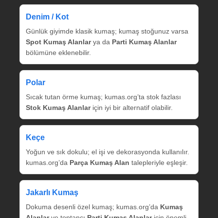
Denim / Kot
Günlük giyimde klasik kumaş; kumaş stoğunuz varsa
Spot Kumaş Alanlar
ya da
Parti Kumaş Alanlar
bölümüne eklenebilir.
Polar
Sıcak tutan örme kumaş; kumas.org’ta stok fazlası
Stok Kumaş Alanlar
için iyi bir alternatif olabilir.
Keçe
Yoğun ve sık dokulu; el işi ve dekorasyonda kullanılır.
kumas.org’da
Parça Kumaş Alan
talepleriyle eşleşir.
Jakarlı Kumaş
Dokuma desenli özel kumaş; kumas.org’da
Kumaş
Alanlar
ve toptancı
Parti Kumaş Alanlar
için önemli