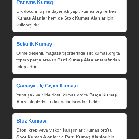
Panama Kumaş
Sık dokunmuş ve dayanıklı yapı; kumas.org ile hem
Kumaş Alanlar
hem de
Stok Kumaş Alanlar
için
kullanışlıdır.
Selanik Kumaş
Örme desenli, mağaza tişörtlerinde sık; kumas.org’ta
toptan parça arayan
Parti Kumaş Alanlar
tarafından
talep edilir.
Çamaşır / İç Giyim Kumaşı
Yumuşak ve cilde dost; kumas.org’ta
Parça Kumaş
Alan
taleplerinin odak noktalarından biridir.
Bluz Kumaşı
Şifon, krep veya viskon karışımları; kumas.org’ta
Spot Kumaş Alanlar
ve
Parti Kumaş Alanlar
için