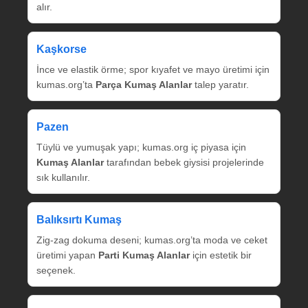
alır.
Kaşkorse
İnce ve elastik örme; spor kıyafet ve mayo üretimi için
kumas.org’ta
Parça Kumaş Alanlar
talep yaratır.
Pazen
Tüylü ve yumuşak yapı; kumas.org iç piyasa için
Kumaş Alanlar
tarafından bebek giysisi projelerinde
sık kullanılır.
Balıksırtı Kumaş
Zig‑zag dokuma deseni; kumas.org’ta moda ve ceket
üretimi yapan
Parti Kumaş Alanlar
için estetik bir
seçenek.