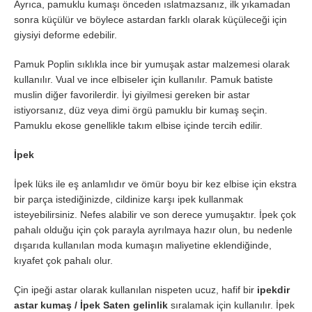
Ayrıca, pamuklu kumaşı önceden ıslatmazsanız, ilk yıkamadan
sonra küçülür ve böylece astardan farklı olarak küçüleceği için
giysiyi deforme edebilir.
Pamuk Poplin sıklıkla ince bir yumuşak astar malzemesi olarak
kullanılır. Vual ve ince elbiseler için kullanılır. Pamuk batiste
muslin diğer favorilerdir. İyi giyilmesi gereken bir astar
istiyorsanız, düz veya dimi örgü pamuklu bir kumaş seçin.
Pamuklu ekose genellikle takım elbise içinde tercih edilir.
İpek
İpek lüks ile eş anlamlıdır ve ömür boyu bir kez elbise için ekstra
bir parça istediğinizde, cildinize karşı ipek kullanmak
isteyebilirsiniz. Nefes alabilir ve son derece yumuşaktır. İpek çok
pahalı olduğu için çok parayla ayrılmaya hazır olun, bu nedenle
dışarıda kullanılan moda kumaşın maliyetine eklendiğinde,
kıyafet çok pahalı olur.
Çin ipeği astar olarak kullanılan nispeten ucuz, hafif bir
ipekdir
astar kumaş / İpek Saten gelinlik
sıralamak için kullanılır. İpek