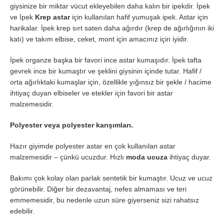
giysinize bir miktar vücut ekleyebilen daha kalın bir ipekdir. İpek
ve İpek
Krep astar
için kullanılan hafif yumuşak ipek. Astar için
harikalar. İpek krep sırt saten daha ağırdır (krep de ağırlığının iki
katı) ve takım elbise, ceket, mont için amacınız için iyidir.
İpek organze başka bir favori ince astar kumaşıdır. İpek tafta
gevrek ince bir kumaştır ve şeklini giysinin içinde tutar. Hafif /
orta ağırlıktaki kumaşlar için, özellikle yığınsız bir şekle / hacime
ihtiyaç duyan elbiseler ve etekler için favori bir astar
malzemesidir.
Polyester veya polyester karışımları.
Hazır giyimde polyester astar en çok kullanılan astar
malzemesidir – çünkü ucuzdur. Hızlı
moda ucuza
ihtiyaç duyar.
Bakımı çok kolay olan parlak sentetik bir kumaştır. Ucuz ve ucuz
görünebilir. Diğer bir dezavantaj, nefes almaması ve teri
emmemesidir, bu nedenle uzun süre giyerseniz sizi rahatsız
edebilir.