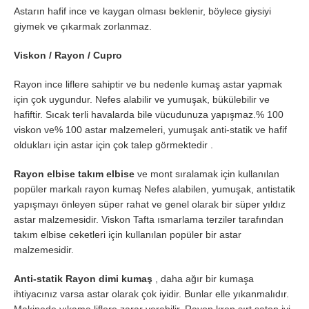
Astarın hafif ince ve kaygan olması beklenir, böylece giysiyi
giymek ve çıkarmak zorlanmaz.
Viskon / Rayon / Cupro
Rayon ince liflere sahiptir ve bu nedenle kumaş astar yapmak
için çok uygundur. Nefes alabilir ve yumuşak, bükülebilir ve
hafiftir. Sıcak terli havalarda bile vücudunuza yapışmaz.% 100
viskon ve% 100 astar malzemeleri, yumuşak anti-statik ve hafif
oldukları için astar için çok talep görmektedir .
Rayon elbise takım elbise
ve mont sıralamak için kullanılan
popüler markalı rayon kumaş Nefes alabilen, yumuşak, antistatik
yapışmayı önleyen süper rahat ve genel olarak bir süper yıldız
astar malzemesidir. Viskon Tafta ısmarlama terziler tarafından
takım elbise ceketleri için kullanılan popüler bir astar
malzemesidir.
Anti-statik Rayon dimi kumaş
, daha ağır bir kumaşa
ihtiyacınız varsa astar olarak çok iyidir. Bunlar elle yıkanmalıdır.
Makinede yıkama liflere zarar verebilir. Rayon krep sırt saten iyi