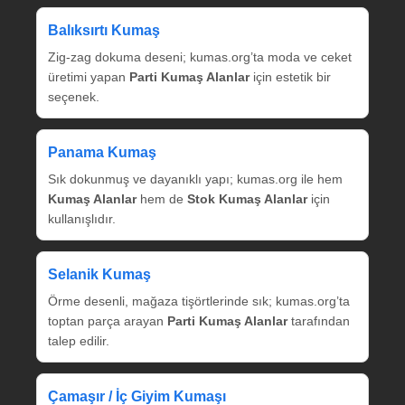
Balıksırtı Kumaş
Zig‑zag dokuma deseni; kumas.org’ta moda ve ceket
üretimi yapan
Parti Kumaş Alanlar
için estetik bir
seçenek.
Panama Kumaş
Sık dokunmuş ve dayanıklı yapı; kumas.org ile hem
Kumaş Alanlar
hem de
Stok Kumaş Alanlar
için
kullanışlıdır.
Selanik Kumaş
Örme desenli, mağaza tişörtlerinde sık; kumas.org’ta
toptan parça arayan
Parti Kumaş Alanlar
tarafından
talep edilir.
Çamaşır / İç Giyim Kumaşı