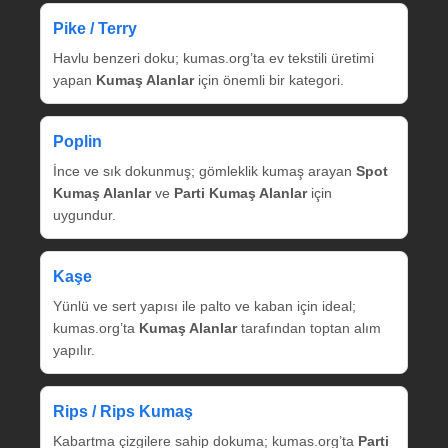
Pike / Terry
Havlu benzeri doku; kumas.org’ta ev tekstili üretimi
yapan
Kumaş Alanlar
için önemli bir kategori.
Poplin
İnce ve sık dokunmuş; gömleklik kumaş arayan
Spot
Kumaş Alanlar
ve
Parti Kumaş Alanlar
için
uygundur.
Kaşe
Yünlü ve sert yapısı ile palto ve kaban için ideal;
kumas.org’ta
Kumaş Alanlar
tarafından toptan alım
yapılır.
Rips / Rips Kumaş
Kabartma çizgilere sahip dokuma; kumas.org’ta
Parti