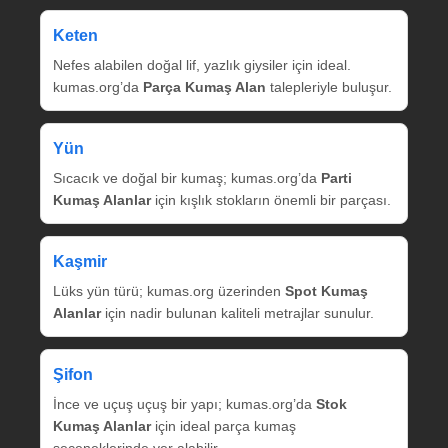
Keten
Nefes alabilen doğal lif, yazlık giysiler için ideal.
kumas.org’da
Parça Kumaş Alan
talepleriyle buluşur.
Yün
Sıcacık ve doğal bir kumaş; kumas.org’da
Parti
Kumaş Alanlar
için kışlık stokların önemli bir parçası.
Kaşmir
Lüks yün türü; kumas.org üzerinden
Spot Kumaş
Alanlar
için nadir bulunan kaliteli metrajlar sunulur.
Şifon
İnce ve uçuş uçuş bir yapı; kumas.org’da
Stok
Kumaş Alanlar
için ideal parça kumaş
seçeneklerinde yer alabilir.