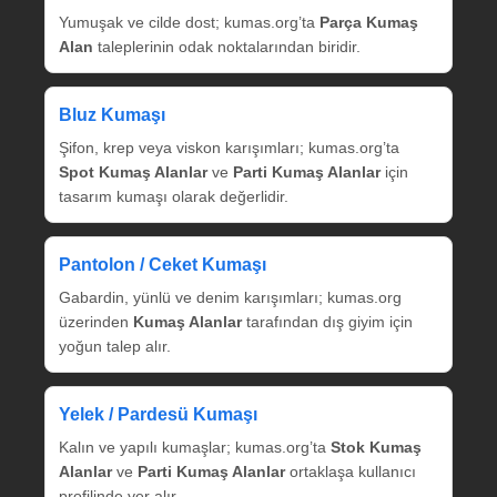
Yumuşak ve cilde dost; kumas.org’ta
Parça Kumaş
Alan
taleplerinin odak noktalarından biridir.
Bluz Kumaşı
Şifon, krep veya viskon karışımları; kumas.org’ta
Spot Kumaş Alanlar
ve
Parti Kumaş Alanlar
için
tasarım kumaşı olarak değerlidir.
Pantolon / Ceket Kumaşı
Gabardin, yünlü ve denim karışımları; kumas.org
üzerinden
Kumaş Alanlar
tarafından dış giyim için
yoğun talep alır.
Yelek / Pardesü Kumaşı
Kalın ve yapılı kumaşlar; kumas.org’ta
Stok Kumaş
Alanlar
ve
Parti Kumaş Alanlar
ortaklaşa kullanıcı
profilinde yer alır.