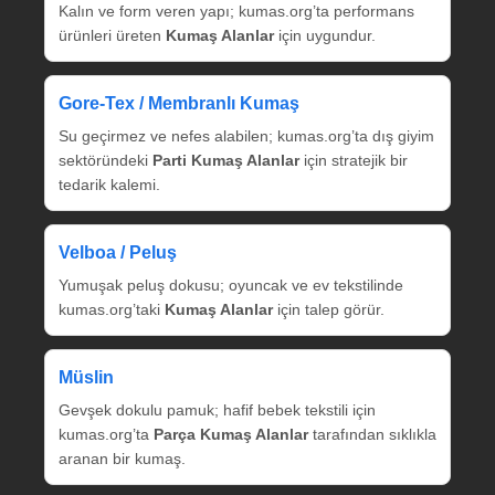
Kalın ve form veren yapı; kumas.org’ta performans
ürünleri üreten
Kumaş Alanlar
için uygundur.
Gore‑Tex / Membranlı Kumaş
Su geçirmez ve nefes alabilen; kumas.org’ta dış giyim
sektöründeki
Parti Kumaş Alanlar
için stratejik bir
tedarik kalemi.
Velboa / Peluş
Yumuşak peluş dokusu; oyuncak ve ev tekstilinde
kumas.org’taki
Kumaş Alanlar
için talep görür.
Müslin
Gevşek dokulu pamuk; hafif bebek tekstili için
kumas.org’ta
Parça Kumaş Alanlar
tarafından sıklıkla
aranan bir kumaş.