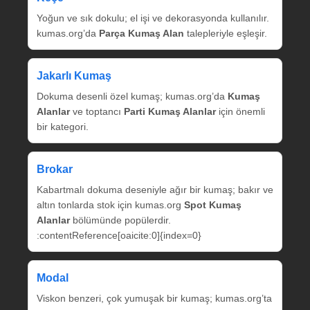
Yoğun ve sık dokulu; el işi ve dekorasyonda kullanılır.
kumas.org’da
Parça Kumaş Alan
talepleriyle eşleşir.
Jakarlı Kumaş
Dokuma desenli özel kumaş; kumas.org’da
Kumaş
Alanlar
ve toptancı
Parti Kumaş Alanlar
için önemli
bir kategori.
Brokar
Kabartmalı dokuma deseniyle ağır bir kumaş; bakır ve
altın tonlarda stok için kumas.org
Spot Kumaş
Alanlar
bölümünde popülerdir.
:contentReference[oaicite:0]{index=0}
Modal
Viskon benzeri, çok yumuşak bir kumaş; kumas.org’ta