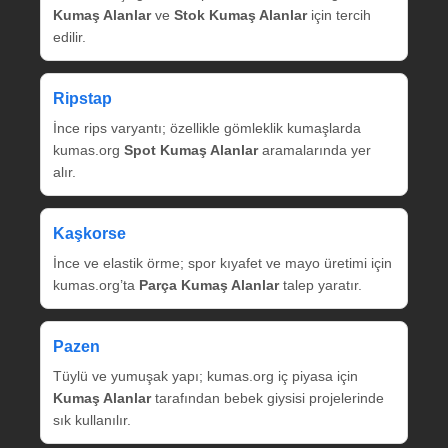
Kumaş Alanlar
ve
Stok Kumaş Alanlar
için tercih
edilir.
Ripstap
İnce rips varyantı; özellikle gömleklik kumaşlarda
kumas.org
Spot Kumaş Alanlar
aramalarında yer
alır.
Kaşkorse
İnce ve elastik örme; spor kıyafet ve mayo üretimi için
kumas.org’ta
Parça Kumaş Alanlar
talep yaratır.
Pazen
Tüylü ve yumuşak yapı; kumas.org iç piyasa için
Kumaş Alanlar
tarafından bebek giysisi projelerinde
sık kullanılır.