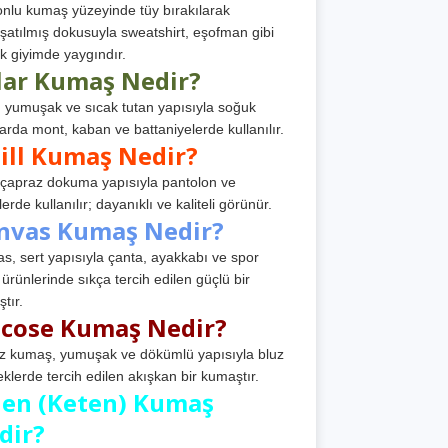
nlu kumaş yüzeyinde tüy bırakılarak
atılmış dokusuyla sweatshirt, eşofman gibi
k giyimde yaygındır.
lar Kumaş Nedir?
, yumuşak ve sıcak tutan yapısıyla soğuk
arda mont, kaban ve battaniyelerde kullanılır.
ill Kumaş Nedir?
, çapraz dokuma yapısıyla pantolon ve
erde kullanılır; dayanıklı ve kaliteli görünür.
nvas Kumaş Nedir?
s, sert yapısıyla çanta, ayakkabı ve spor
 ürünlerinde sıkça tercih edilen güçlü bir
tır.
scose Kumaş Nedir?
z kumaş, yumuşak ve dökümlü yapısıyla bluz
eklerde tercih edilen akışkan bir kumaştır.
nen (Keten) Kumaş
dir?