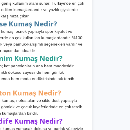
 geniş kullanım alanı sunar. Türkiye’de en çok
h edilen kumaşlardandır ve yazlık giysilerde
 karşımıza çıkar.
rse Kumaş Nedir?
 kumaş, esnek yapısıyla spor kıyafet ve
tlerde en çok kullanılan kumaşlardandır. %100
 veya pamuk-karışımlı seçenekleri vardır ve
r açısından idealdir.
nim Kumaş Nedir?
; kot pantolonların ana ham maddesidir.
ıklı dokusu sayesinde hem günlük
nımda hem moda endüstrisinde sık tercih
ton Kumaş Nedir?
 kumaş, nefes alan ve cilde dost yapısıyla
t, gömlek ve çocuk kıyafetlerinde en çok tercih
n kumaşlardan biridir.
dife Kumaş Nedir?
e kumaş yumuşak dokusu ve parlak yüzeyiyle