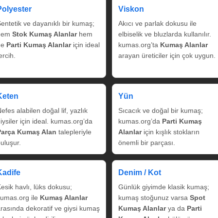
Polyester
Viskon
entetik ve dayanıklı bir kumaş;
Akıcı ve parlak dokusu ile
hem
Stok Kumaş Alanlar
hem
elbiselik ve bluzlarda kullanılır.
de
Parti Kumaş Alanlar
için ideal
kumas.org’ta
Kumaş Alanlar
ercih.
arayan üreticiler için çok uygun.
Keten
Yün
efes alabilen doğal lif, yazlık
Sıcacık ve doğal bir kumaş;
iysiler için ideal. kumas.org’da
kumas.org’da
Parti Kumaş
Parça Kumaş Alan
talepleriyle
Alanlar
için kışlık stokların
uluşur.
önemli bir parçası.
Kadife
Denim / Kot
esik havlı, lüks dokusu;
Günlük giyimde klasik kumaş;
umas.org ile
Kumaş Alanlar
kumaş stoğunuz varsa
Spot
rasında dekoratif ve giysi kumaş
Kumaş Alanlar
ya da
Parti