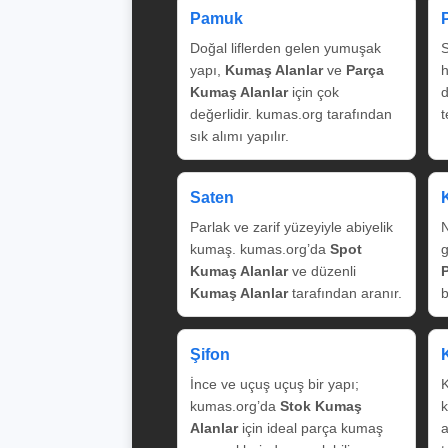
Pamuk
Doğal liflerden gelen yumuşak
S
yapı,
Kumaş Alanlar
ve
Parça
Kumaş Alanlar
için çok
değerlidir. kumas.org tarafından
t
sık alımı yapılır.
Saten
Parlak ve zarif yüzeyiyle abiyelik
N
kumaş. kumas.org’da
Spot
g
Kumaş Alanlar
ve düzenli
Kumaş Alanlar
tarafından aranır.
b
Şifon
İnce ve uçuş uçuş bir yapı;
K
kumas.org’da
Stok Kumaş
k
Alanlar
için ideal parça kumaş
a