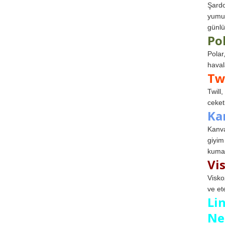
Şardo
yumuş
günlü
Po
Polar
haval
Tw
Twill
ceketl
Ka
Kanva
giyim
kumaş
Vi
Visko
ve et
Li
Ne