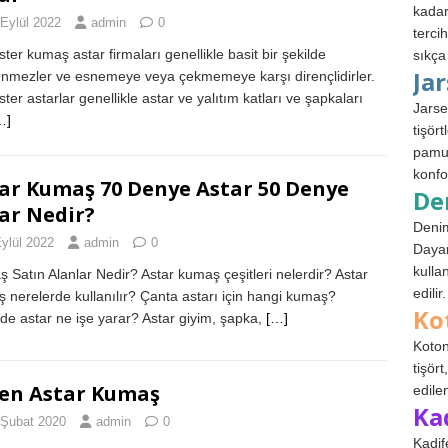
kadar
 Eylül 2022
admin
0
terci
ster kumaş astar firmaları genellikle basit bir şekilde
sıkça
Ja
enmezler ve esnemeye veya çekmemeye karşı dirençlidirler.
ter astarlar genellikle astar ve yalıtım katları ve şapkaları
Jarse
…]
tişör
pamuk
konfo
ar Kumaş 70 Denye Astar 50 Denye
De
ar Nedir?
Denim
ylül 2022
admin
0
Dayan
kulla
 Satın Alanlar Nedir? Astar kumaş çeşitleri nelerdir? Astar
edilir.
 nerelerde kullanılır? Çanta astarı için hangi kumaş?
Ko
de astar ne işe yarar? Astar giyim, şapka,
[…]
Koton
tişör
en Astar Kumaş
edile
Ka
 Şubat 2020
admin
0
Kadif