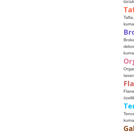
türüdü
Ta
Tafta,
kumaşl
Br
Broka
dekor
kumaş
Or
Organ
tasar
Fl
Flane
özelli
Te
Tence
kumaş
Ga