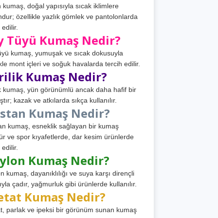
 kumaş, doğal yapısıyla sıcak iklimlere
dur; özellikle yazlık gömlek ve pantolonlarda
 edilir.
y Tüyü Kumaş Nedir?
üyü kumaş, yumuşak ve sıcak dokusuyla
ikle mont içleri ve soğuk havalarda tercih edilir.
rilik Kumaş Nedir?
ik kumaş, yün görünümlü ancak daha hafif bir
tır; kazak ve atkılarda sıkça kullanılır.
astan Kumaş Nedir?
an kumaş, esneklik sağlayan bir kumaş
ür ve spor kıyafetlerde, dar kesim ürünlerde
 edilir.
ylon Kumaş Nedir?
n kumaş, dayanıklılığı ve suya karşı dirençli
ıyla çadır, yağmurluk gibi ürünlerde kullanılır.
etat Kumaş Nedir?
t, parlak ve ipeksi bir görünüm sunan kumaş