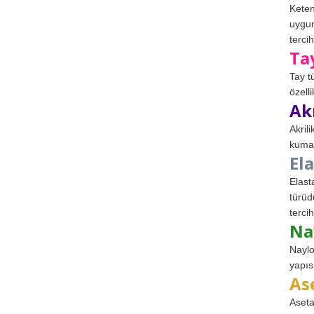
Keten
uygun
tercih
Ta
Tay t
özell
Ak
Akril
kumaş
El
Elast
türüd
tercih
Na
Naylo
yapıs
As
Aseta