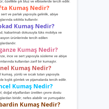
r; özellikle şık bluz ve elbiselerde tercih edilir.
fta Kumaş Nedir?
 sert ve parlak yapısıyla gelinlik, abiye
arında sıklıkla kullanılır.
okad Kumaş Nedir?
d, kabartmalı dokusuyla lüks mobilya ve
asyon ürünlerinde tercih edilen
lardandır.
ganze Kumaş Nedir?
ze, ince ve sert yapısıyla süsleme ve abiye
ımlarında kullanılan zarif bir kumaştır.
anel Kumaş Nedir?
l kumaş, yünlü ve sıcak tutan yapısıyla
kle kışlık gömlek ve pijamalarda tercih edilir.
ncel Kumaş Nedir?
l, doğal elyaflardan üretilen çevre dostu
lardan biridir; nefes alabilir ve yumuşaktır.
bardin Kumaş Nedir?