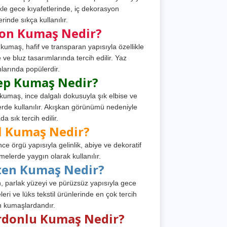
ikle gece kıyafetlerinde, iç dekorasyon
rinde sıkça kullanılır.
fon Kumaş Nedir?
 kumaş, hafif ve transparan yapısıyla özellikle
e ve bluz tasarımlarında tercih edilir. Yaz
larında popülerdir.
ep Kumaş Nedir?
kumaş, ince dalgalı dokusuyla şık elbise ve
erde kullanılır. Akışkan görünümü nedeniyle
a sık tercih edilir.
l Kumaş Nedir?
ince örgü yapısıyla gelinlik, abiye ve dekoratif
melerde yaygın olarak kullanılır.
ten Kumaş Nedir?
, parlak yüzeyi ve pürüzsüz yapısıyla gece
leri ve lüks tekstil ürünlerinde en çok tercih
n kumaşlardandır.
rdonlu Kumaş Nedir?