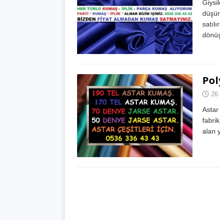
Giysil
düşün
satılı
dönüş
Pol
26
Astar
fabri
alan 