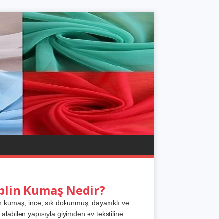
plin Kumaş Nedir?
n kumaş; ince, sık dokunmuş, dayanıklı ve
 alabilen yapısıyla giyimden ev tekstiline