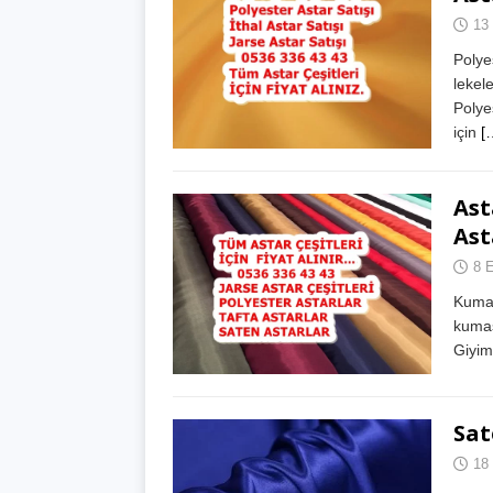
13
Polye
lekel
Polyes
için
[
Ast
Ast
8 E
Kumaş
kumaş
Giyim
Sat
18