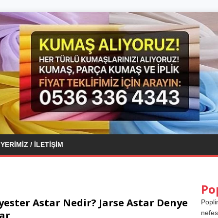
YERIMIZ / İLETIŞIM
Po
yester Astar Nedir? Jarse Astar Denye
Popli
ar
nefes