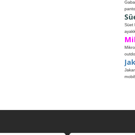
Gabar
panto
Sü
Süet 
ayakk
Mi
Mikro
outdo
Ja
Jakar
mobil