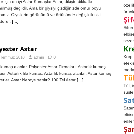
er için en iyi Astar Kumaşlar Astar, dikişte dikkatle
özell
ülmüş değildir. Ama bir giysiyi çizdiğinizde ömür boyu
ürünle
rsınız. Giysilerin görünümü ve örtüsünde değişiklik sizi
Şi
türür.
[…]
Şifon
elbis
sezon
Kr
yester Astar
Krep 
 Temmuz 2018
admin
0
etekl
 kumaş alanlar. Polyester Astar Firmaları. Astarlık kumaş
modad
kası. Astarlık file kumaş. Astarlık kumaş alanlar. Astar kumaş
Tü
yerler. Astar Nereye satılır? 190 Tel Astar
[…]
Tül, 
süsle
Sa
Saten
elbise
edile
Şa