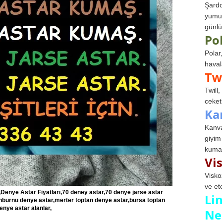
Şardo
yumuş
günlü
Po
Polar
haval
Tw
Twill
ceketl
Ka
Kanva
giyim
kumaş
Vi
Visko
ve et
Denye Astar Fiyatları,70 deney astar,70 denye jarse astar
Li
inburnu denye astar,merter toptan denye astar,bursa toptan
enye astar alanlar,
Ne