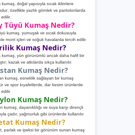
 kumaş, doğal yapısıyla sıcak iklimlere
dur; özellikle yazlık gömlek ve pantolonlarda
 edilir.
y Tüyü Kumaş Nedir?
üyü kumaş, yumuşak ve sıcak dokusuyla
ikle mont içleri ve soğuk havalarda tercih edilir.
rilik Kumaş Nedir?
ik kumaş, yün görünümlü ancak daha hafif bir
tır; kazak ve atkılarda sıkça kullanılır.
astan Kumaş Nedir?
an kumaş, esneklik sağlayan bir kumaş
ür ve spor kıyafetlerde, dar kesim ürünlerde
 edilir.
ylon Kumaş Nedir?
n kumaş, dayanıklılığı ve suya karşı dirençli
ıyla çadır, yağmurluk gibi ürünlerde kullanılır.
etat Kumaş Nedir?
t, parlak ve ipeksi bir görünüm sunan kumaş