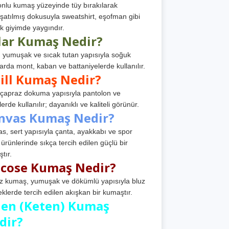
nlu kumaş yüzeyinde tüy bırakılarak
atılmış dokusuyla sweatshirt, eşofman gibi
k giyimde yaygındır.
lar Kumaş Nedir?
, yumuşak ve sıcak tutan yapısıyla soğuk
arda mont, kaban ve battaniyelerde kullanılır.
ill Kumaş Nedir?
, çapraz dokuma yapısıyla pantolon ve
erde kullanılır; dayanıklı ve kaliteli görünür.
nvas Kumaş Nedir?
s, sert yapısıyla çanta, ayakkabı ve spor
 ürünlerinde sıkça tercih edilen güçlü bir
tır.
scose Kumaş Nedir?
z kumaş, yumuşak ve dökümlü yapısıyla bluz
eklerde tercih edilen akışkan bir kumaştır.
nen (Keten) Kumaş
dir?