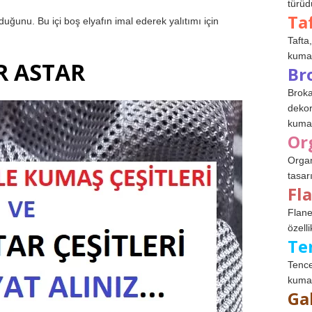
türüdü
Ta
ğunu. Bu içi boş elyafın imal ederek yalıtımı için
Tafta,
kumaşl
R ASTAR
Br
Broka
dekor
kumaş
Or
Organ
tasar
Fl
Flane
özelli
Te
Tence
kumaş
Ga