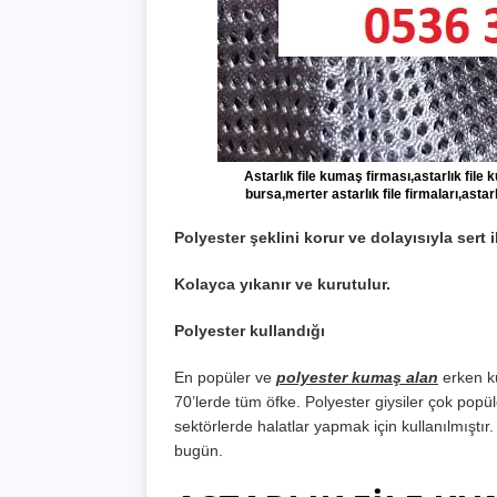
Astarlık file kumaş firması,astarlık file 
bursa,merter astarlık file firmaları,astar
Polyester şeklini korur ve dolayısıyla sert i
Kolayca yıkanır ve kurutulur.
Polyester kullandığı
En popüler ve
polyester kumaş alan
erken ku
70’lerde tüm öfke. Polyester giysiler çok popül
sektörlerde halatlar yapmak için kullanılmıştır
bugün.