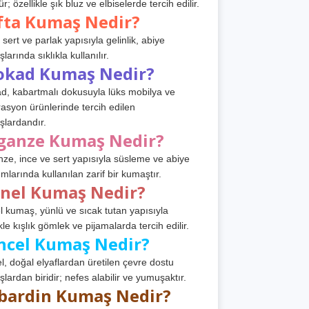
r; özellikle şık bluz ve elbiselerde tercih edilir.
fta Kumaş Nedir?
 sert ve parlak yapısıyla gelinlik, abiye
arında sıklıkla kullanılır.
okad Kumaş Nedir?
d, kabartmalı dokusuyla lüks mobilya ve
asyon ürünlerinde tercih edilen
lardandır.
ganze Kumaş Nedir?
ze, ince ve sert yapısıyla süsleme ve abiye
ımlarında kullanılan zarif bir kumaştır.
anel Kumaş Nedir?
l kumaş, yünlü ve sıcak tutan yapısıyla
kle kışlık gömlek ve pijamalarda tercih edilir.
ncel Kumaş Nedir?
l, doğal elyaflardan üretilen çevre dostu
lardan biridir; nefes alabilir ve yumuşaktır.
bardin Kumaş Nedir?