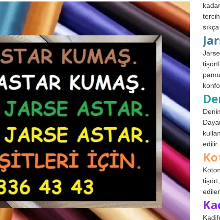
kadar
terci
sıkça
Ja
Jarse
tişör
pamuk
konfo
De
Denim
Dayan
kulla
edilir.
Ko
Koton
tişör
edile
Ka
Kadif