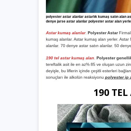
polyester astar alanlar astarlık kumaş satın alan a
denye jarse astar alanlar polyester astar alan yerle
Astar kumaş alanlar
.
Polyester Astar
Firmala
kumaş alanlar. Astar kumaş alan yerler. Astar 
alanlar. 70 denye astar satın alanlar. 50 denye 
190 tel astar kumaş alan
.
Polyester genelli
tereftalik asit ile en az% 85 ve oluşan uzun zinc
deyişle, bu liflerin içinde çeşitli esterleri bağ
sonuçları ile alkolün reaksiyonu
polyester ip 
190 TE