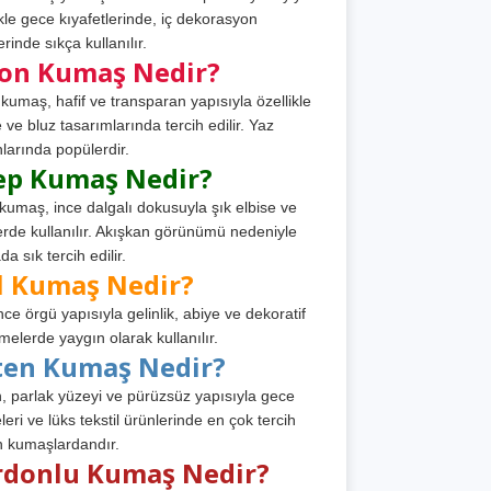
ikle gece kıyafetlerinde, iç dekorasyon
rinde sıkça kullanılır.
fon Kumaş Nedir?
 kumaş, hafif ve transparan yapısıyla özellikle
e ve bluz tasarımlarında tercih edilir. Yaz
larında popülerdir.
ep Kumaş Nedir?
kumaş, ince dalgalı dokusuyla şık elbise ve
erde kullanılır. Akışkan görünümü nedeniyle
a sık tercih edilir.
l Kumaş Nedir?
ince örgü yapısıyla gelinlik, abiye ve dekoratif
melerde yaygın olarak kullanılır.
ten Kumaş Nedir?
, parlak yüzeyi ve pürüzsüz yapısıyla gece
leri ve lüks tekstil ürünlerinde en çok tercih
n kumaşlardandır.
rdonlu Kumaş Nedir?