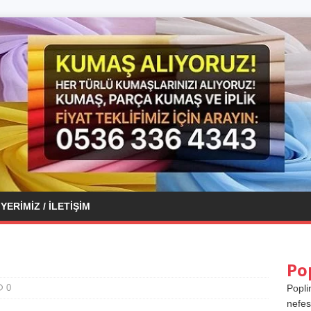
YERIMIZ / İLETIŞIM
Po
0
Popli
nefes