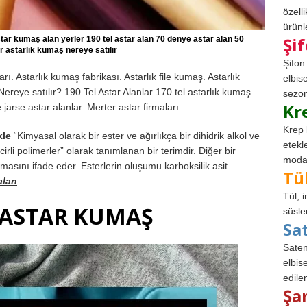
özell
ürünle
Şi
star kumaş alan yerler 190 tel astar alan 70 denye astar alan 50
r astarlık kumaş nereye satılır
Şifon
rı. Astarlık kumaş fabrikası. Astarlık file kumaş. Astarlık
elbis
Nereye satılır? 190 Tel Astar Alanlar 170 tel astarlık kumaş
sezon
Kr
jarse astar alanlar. Merter astar firmaları.
Krep 
kle
“Kimyasal olarak bir ester ve ağırlıkça bir dihidrik alkol ve
etekl
irli polimerler” olarak tanımlanan bir terimdir. Diğer bir
modad
lanmasını ifade eder. Esterlerin oluşumu karboksilik asit
Tü
alan
.
Tül, 
L ASTAR KUMAŞ
süsle
Sa
Saten
elbise
edile
Şa