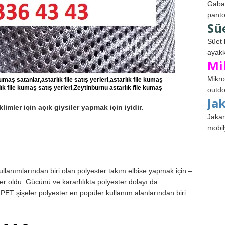
Gabar
panto
Sü
Süet 
ayakk
Mi
Mikro
kumaş satanlar,astarlık file satış yerleri,astarlık file kumaş
lık file kumaş satış yerleri,Zeytinburnu astarlık file kumaş
outdo
Ja
klimler için açık giysiler yapmak için iyidir.
Jakar
mobil
llanımlarından biri olan polyester takım elbise yapmak için –
er oldu. Gücünü ve kararlılıkta polyester dolayı da
. PET şişeler polyester en popüler kullanım alanlarından biri