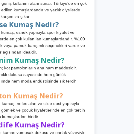
 geniş kullanım alanı sunar. Türkiye’de en çok
h edilen kumaşlardandır ve yazlık giysilerde
 karşımıza çıkar.
rse Kumaş Nedir?
 kumaş, esnek yapısıyla spor kıyafet ve
tlerde en çok kullanılan kumaşlardandır. %100
 veya pamuk-karışımlı seçenekleri vardır ve
r açısından idealdir.
nim Kumaş Nedir?
; kot pantolonların ana ham maddesidir.
ıklı dokusu sayesinde hem günlük
nımda hem moda endüstrisinde sık tercih
ton Kumaş Nedir?
 kumaş, nefes alan ve cilde dost yapısıyla
t, gömlek ve çocuk kıyafetlerinde en çok tercih
n kumaşlardan biridir.
dife Kumaş Nedir?
e kumaş yumuşak dokusu ve parlak yüzeyiyle