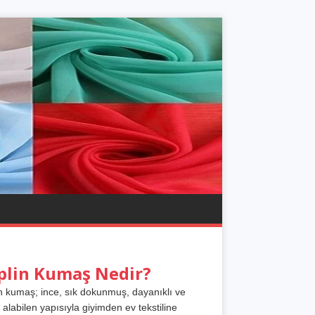
plin Kumaş Nedir?
n kumaş; ince, sık dokunmuş, dayanıklı ve
 alabilen yapısıyla giyimden ev tekstiline