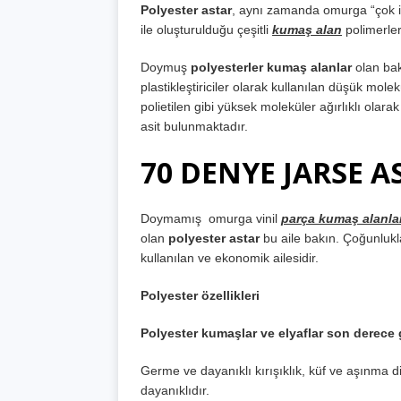
Polyester astar
, aynı zamanda omurga “çok işl
ile oluşturulduğu çeşitli
kumaş alan
polimerler
Doymuş
polyesterler kumaş alanlar
olan bak
plastikleştiriciler olarak kullanılan düşük molek
polietilen gibi yüksek moleküler ağırlıklı olarak
asit bulunmaktadır.
70 DENYE JARSE A
Doymamış omurga vinil
parça kumaş alanla
olan
polyester astar
bu aile bakın. Çoğunlukla 
kullanılan ve ekonomik ailesidir.
Polyester özellikleri
Polyester kumaşlar ve elyaflar son derece 
Germe ve dayanıklı kırışıklık, küf ve aşınma d
dayanıklıdır.