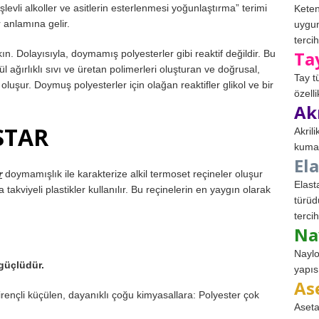
evli alkoller ve asitlerin esterlenmesi yoğunlaştırma” terimi
Keten
 anlamına gelir.
uygun
tercih
Ta
ın. Dolayısıyla, doymamış polyesterler gibi reaktif değildir. Bu
ül ağırlıklı sıvı ve üretan polimerleri oluşturan ve doğrusal,
Tay t
 oluşur. Doymuş polyesterler için olağan reaktifler glikol ve bir
özell
Ak
STAR
Akril
kumaş
El
r
doymamışlık ile karakterize alkil termoset reçineler oluşur
Elast
takviyeli plastikler kullanılır. Bu reçinelerin en yaygın olarak
türüd
tercih
Na
Naylo
güçlüdür.
yapıs
As
irençli küçülen, dayanıklı çoğu kimyasallara: Polyester çok
Aseta