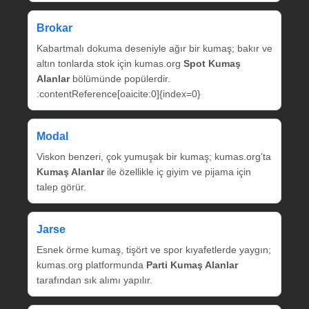
Brokar
Kabartmalı dokuma deseniyle ağır bir kumaş; bakır ve
altın tonlarda stok için kumas.org
Spot Kumaş
Alanlar
bölümünde popülerdir.
:contentReference[oaicite:0]{index=0}
Modal
Viskon benzeri, çok yumuşak bir kumaş; kumas.org’ta
Kumaş Alanlar
ile özellikle iç giyim ve pijama için
talep görür.
Jarse
Esnek örme kumaş, tişört ve spor kıyafetlerde yaygın;
kumas.org platformunda
Parti Kumaş Alanlar
tarafından sık alımı yapılır.