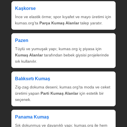
Kaşkorse
İnce ve elastik örme; spor kıyafet ve mayo üretimi için
kumas.org’ta
Parça Kumaş Alanlar
talep yaratır.
Pazen
Tüylü ve yumuşak yapı; kumas.org iç piyasa için
Kumaş Alanlar
tarafından bebek giysisi projelerinde
sık kullanılır.
Balıksırtı Kumaş
Zig‑zag dokuma deseni; kumas.org’ta moda ve ceket
üretimi yapan
Parti Kumaş Alanlar
için estetik bir
seçenek.
Panama Kumaş
Sık dokunmuş ve dayanıklı yapı; kumas.org ile hem