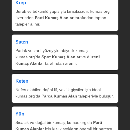
Krep
Buruk ve bükümlü yapısıyla kırışıksızdır. kumas.org
üzerinden
Parti Kumaş Alanlar
tarafından toptan
talepler alınır.
Saten
Parlak ve zarif yüzeyiyle abiyelik kumaş.
kumas.org’da
Spot Kumaş Alanlar
ve düzenli
Kumaş Alanlar
tarafından aranır.
Keten
Nefes alabilen doğal lif, yazlık giysiler için ideal.
kumas.org’da
Parça Kumaş Alan
talepleriyle buluşur.
Yün
Sıcacık ve doğal bir kumaş; kumas.org’da
Parti
Kumaş Alanlar
için kışlık stokların önemli bir parçası.