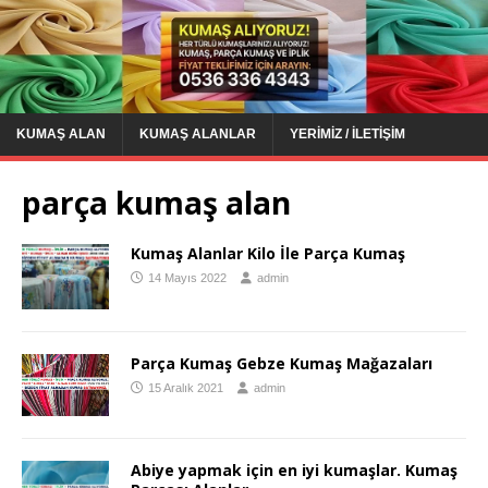
KUMAŞ ALAN
KUMAŞ ALANLAR
YERIMIZ / İLETIŞIM
parça kumaş alan
Kumaş Alanlar Kilo İle Parça Kumaş
14 Mayıs 2022
admin
Parça Kumaş Gebze Kumaş Mağazaları
15 Aralık 2021
admin
Abiye yapmak için en iyi kumaşlar. Kumaş