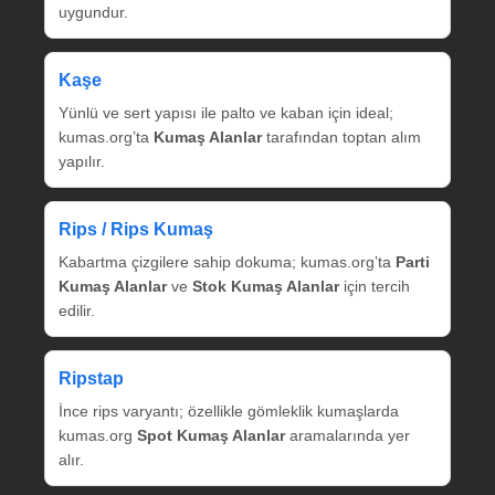
uygundur.
Kaşe
Yünlü ve sert yapısı ile palto ve kaban için ideal;
kumas.org’ta
Kumaş Alanlar
tarafından toptan alım
yapılır.
Rips / Rips Kumaş
Kabartma çizgilere sahip dokuma; kumas.org’ta
Parti
Kumaş Alanlar
ve
Stok Kumaş Alanlar
için tercih
edilir.
Ripstap
İnce rips varyantı; özellikle gömleklik kumaşlarda
kumas.org
Spot Kumaş Alanlar
aramalarında yer
alır.