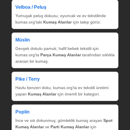
Velboa / Peluş
Yumuşak peluş dokusu; oyuncak ve ev tekstilinde
kumas.org’taki
Kumaş Alanlar
için talep görür.
Müslin
Gevşek dokulu pamuk; hafif bebek tekstili için
kumas.org’ta
Parça Kumaş Alanlar
tarafından sıklıkla
aranan bir kumaş.
Pike / Terry
Havlu benzeri doku; kumas.org’ta ev tekstili üretimi
yapan
Kumaş Alanlar
için önemli bir kategori.
Poplin
İnce ve sık dokunmuş; gömleklik kumaş arayan
Spot
Kumaş Alanlar
ve
Parti Kumaş Alanlar
için