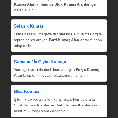
Kumaş Alanlar
hem de
Stok Kumaş Alanlar
için
kullanışlıdır.
Selanik Kumaş
Örme desenli, mağaza tişörtlerinde sık; kumas.org’ta
toptan parça arayan
Parti Kumaş Alanlar
tarafından
talep edilir.
Çamaşır / İç Giyim Kumaşı
Yumuşak ve cilde dost; kumas.org’ta
Parça Kumaş
Alan
taleplerinin odak noktalarından biridir.
Bluz Kumaşı
Şifon, krep veya viskon karışımları; kumas.org’ta
Spot Kumaş Alanlar
ve
Parti Kumaş Alanlar
için
tasarım kumaşı olarak değerlidir.