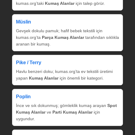
kumas.org’taki
Kumaş Alanlar
için talep görür.
Müslin
Gevşek dokulu pamuk; hafif bebek tekstili için
kumas.org’ta
Parça Kumaş Alanlar
tarafından sıklıkla
aranan bir kumaş.
Pike / Terry
Havlu benzeri doku; kumas.org’ta ev tekstili üretimi
yapan
Kumaş Alanlar
için önemli bir kategori.
Poplin
İnce ve sık dokunmuş; gömleklik kumaş arayan
Spot
Kumaş Alanlar
ve
Parti Kumaş Alanlar
için
uygundur.