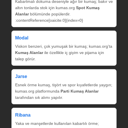
Kabartmalı dokuma deseniyle ağır bir kumaş; bakır ve
altın tonlarda stok için kumas.org
Spot Kumaş
Alanlar
bölümünde popülerdir.
:contentReference[oaicite:0]{index=0}
Modal
Viskon benzeri, çok yumuşak bir kumaş; kumas.org’ta
Kumaş Alanlar
ile özellikle iç giyim ve pijama için
talep görür.
Jarse
Esnek örme kumaş, tişört ve spor kıyafetlerde yaygın;
kumas.org platformunda
Parti Kumaş Alanlar
tarafından sık alımı yapılır.
Ribana
Yaka ve manşetlerde kullanılan kabartılı örme;