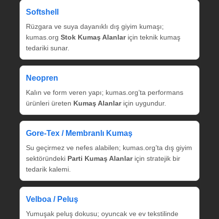
Softshell
Rüzgara ve suya dayanıklı dış giyim kumaşı;
kumas.org
Stok Kumaş Alanlar
için teknik kumaş
tedariki sunar.
Neopren
Kalın ve form veren yapı; kumas.org’ta performans
ürünleri üreten
Kumaş Alanlar
için uygundur.
Gore‑Tex / Membranlı Kumaş
Su geçirmez ve nefes alabilen; kumas.org’ta dış giyim
sektöründeki
Parti Kumaş Alanlar
için stratejik bir
tedarik kalemi.
Velboa / Peluş
Yumuşak peluş dokusu; oyuncak ve ev tekstilinde