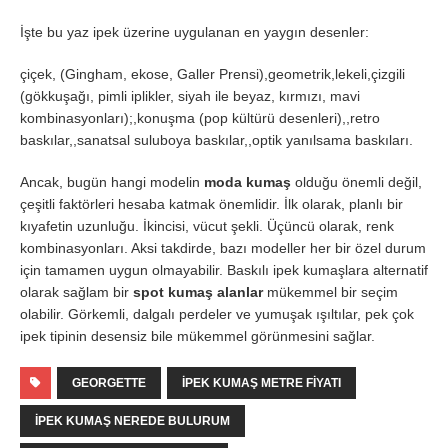
İşte bu yaz ipek üzerine uygulanan en yaygın desenler:
çiçek, (Gingham, ekose, Galler Prensi),geometrik,lekeli,çizgili
(gökkuşağı, pimli iplikler, siyah ile beyaz, kırmızı, mavi
kombinasyonları);,konuşma (pop kültürü desenleri),,retro
baskılar,,sanatsal suluboya baskılar,,optik yanılsama baskıları.
Ancak, bugün hangi modelin
moda
kumaş
olduğu önemli değil,
çeşitli faktörleri hesaba katmak önemlidir. İlk olarak, planlı bir
kıyafetin uzunluğu. İkincisi, vücut şekli. Üçüncü olarak, renk
kombinasyonları. Aksi takdirde, bazı modeller her bir özel durum
için tamamen uygun olmayabilir. Baskılı ipek kumaşlara alternatif
olarak sağlam bir
spot kumaş alanlar
mükemmel bir seçim
olabilir. Görkemli, dalgalı perdeler ve yumuşak ışıltılar, pek çok
ipek tipinin desensiz bile mükemmel görünmesini sağlar.
GEORGETTE
IPEK KUMAŞ METRE FIYATI
IPEK KUMAŞ NEREDE BULURUM