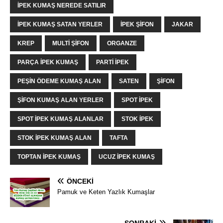
IPEK KUMAŞ NEREDE SATILIR
IPEK KUMAŞ SATAN YERLER
IPEK ŞIFON
JAKAR
KREP
MULTI ŞIFON
ORGANZE
PARÇA IPEK KUMAŞ
PARTI IPEK
PEŞIN ÖDEME KUMAŞ ALAN
SATEN
ŞIFON
ŞIFON KUMAŞ ALAN YERLER
SPOT IPEK
SPOT IPEK KUMAŞ ALANLAR
STOK IPEK
STOK IPEK KUMAŞ ALAN
TAFTA
TOPTAN IPEK KUMAŞ
UCUZ IPEK KUMAŞ
ÖNCEKI
Pamuk ve Keten Yazlık Kumaşlar
SONRAKI