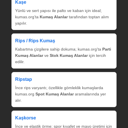
Kaşe
Yünlü ve sert yapısı ile palto ve kaban için ideal;
kumas.org’ta
Kumaş Alanlar
tarafından toptan alım
yapılır.
Rips / Rips Kumaş
Kabartma çizgilere sahip dokuma; kumas.org’ta
Parti
Kumaş Alanlar
ve
Stok Kumaş Alanlar
için tercih
edilir.
Ripstap
İnce rips varyantı; özellikle gömleklik kumaşlarda
kumas.org
Spot Kumaş Alanlar
aramalarında yer
alır.
Kaşkorse
İnce ve elastik örme; spor kıyafet ve mayo üretimi için