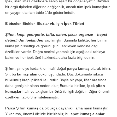
İpek, inanılmaz özelliklere sahip eşsiz bir doğal elyaftır. Bazıları
bir örgü tipinden diğerine değişebilir, ancak tüm ipek kumaşların
en yaygın olanları tablo 1’de gösterilmiştir:
Elbiseler, Etekler, Bluzlar vb. İçin İpek Türleri
Şifon, krep, georgette, tafta, saten, jakar, organze – hepsi
değerli dut ipekinden
yapılmıştır. Bununla birlikte, her birinin
kumaşın hissettiği ve görünüşünü etkileyen kendine özgü
özellikleri vardır. Doğru seçimi yapmak için aşağıdaki tabloya
bakın ve her ipek türü hakkında daha fazla bilgi edinin.
Şifon
, şimdiye kadarki en hafif doğal
parça kumaş
olarak bilinir.
Sır, bu
kumaş alan
dokunuşundadır. Düz dokumada sıkıca
bükülmüş krep iplikleri ile üretilir. Böyle bir yapı, lifler arasında
daha geniş bir alana neden olur; Bununla birlikte,
ipek şifon
kumaşlar
hafif ve akışkan bir
örtü
ile ilgili değildir. Diğer önemli
özellikleri tablo 3’te listelenmiştir.
Parça Şifon kumaş
da oldukça dayanıklı, ama narin kumaştır.
Yıkanırsa, önemli ölçüde küçülebilir, bu
spot kumaş alanlar