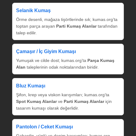
Selanik Kumaş
Örme desenli, mağaza tişörtlerinde sık; kumas.org’ta
toptan parça arayan
Parti Kumaş Alanlar
tarafından
talep edilir.
Çamaşır / İç Giyim Kumaşı
Yumuşak ve cilde dost; kumas.org’ta
Parça Kumaş
Alan
taleplerinin odak noktalarından biridir.
Bluz Kumaşı
Şifon, krep veya viskon karışımları; kumas.org’ta
Spot Kumaş Alanlar
ve
Parti Kumaş Alanlar
için
tasarım kumaşı olarak değerlidir.
Pantolon / Ceket Kumaşı
Gabardin, yünlü ve denim karışımları; kumas.org