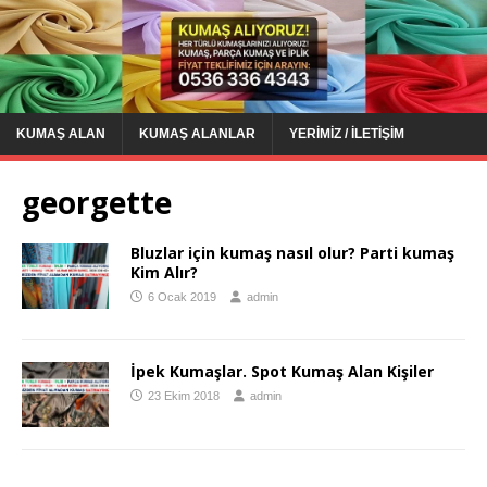
KUMAŞ ALAN
KUMAŞ ALANLAR
YERIMIZ / İLETIŞIM
georgette
Bluzlar için kumaş nasıl olur? Parti kumaş
Kim Alır?
6 Ocak 2019
admin
İpek Kumaşlar. Spot Kumaş Alan Kişiler
23 Ekim 2018
admin