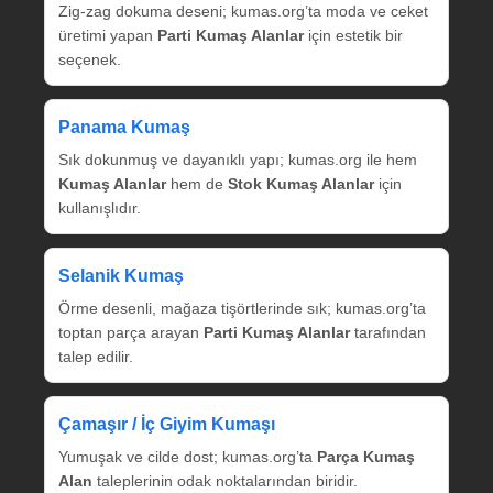
Zig‑zag dokuma deseni; kumas.org’ta moda ve ceket
üretimi yapan
Parti Kumaş Alanlar
için estetik bir
seçenek.
Panama Kumaş
Sık dokunmuş ve dayanıklı yapı; kumas.org ile hem
Kumaş Alanlar
hem de
Stok Kumaş Alanlar
için
kullanışlıdır.
Selanik Kumaş
Örme desenli, mağaza tişörtlerinde sık; kumas.org’ta
toptan parça arayan
Parti Kumaş Alanlar
tarafından
talep edilir.
Çamaşır / İç Giyim Kumaşı
Yumuşak ve cilde dost; kumas.org’ta
Parça Kumaş
Alan
taleplerinin odak noktalarından biridir.