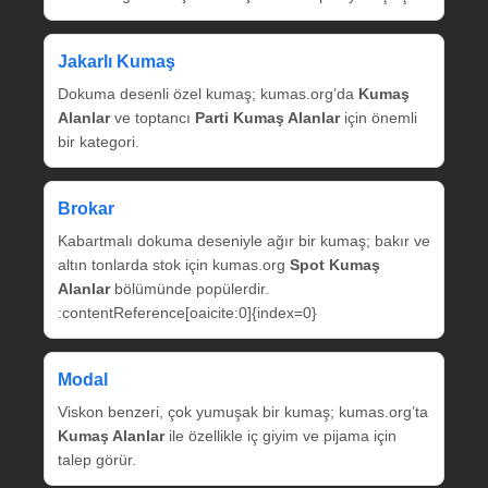
Jakarlı Kumaş
Dokuma desenli özel kumaş; kumas.org’da
Kumaş
Alanlar
ve toptancı
Parti Kumaş Alanlar
için önemli
bir kategori.
Brokar
Kabartmalı dokuma deseniyle ağır bir kumaş; bakır ve
altın tonlarda stok için kumas.org
Spot Kumaş
Alanlar
bölümünde popülerdir.
:contentReference[oaicite:0]{index=0}
Modal
Viskon benzeri, çok yumuşak bir kumaş; kumas.org’ta
Kumaş Alanlar
ile özellikle iç giyim ve pijama için
talep görür.