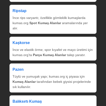
Ripstap
İnce rips varyantı; özellikle gömleklik kumaşlarda
kumas.org
Spot Kumaş Alanlar
aramalarında yer
alır.
Kaşkorse
İnce ve elastik örme; spor kıyafet ve mayo üretimi için
kumas.org’ta
Parça Kumaş Alanlar
talep yaratır.
Pazen
Tüylü ve yumuşak yapı; kumas.org iç piyasa için
Kumaş Alanlar
tarafından bebek giysisi projelerinde
sık kullanılır.
Balıksırtı Kumaş