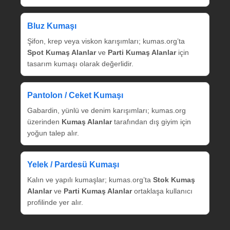
Bluz Kumaşı
Şifon, krep veya viskon karışımları; kumas.org’ta
Spot Kumaş Alanlar
ve
Parti Kumaş Alanlar
için
tasarım kumaşı olarak değerlidir.
Pantolon / Ceket Kumaşı
Gabardin, yünlü ve denim karışımları; kumas.org
üzerinden
Kumaş Alanlar
tarafından dış giyim için
yoğun talep alır.
Yelek / Pardesü Kumaşı
Kalın ve yapılı kumaşlar; kumas.org’ta
Stok Kumaş
Alanlar
ve
Parti Kumaş Alanlar
ortaklaşa kullanıcı
profilinde yer alır.