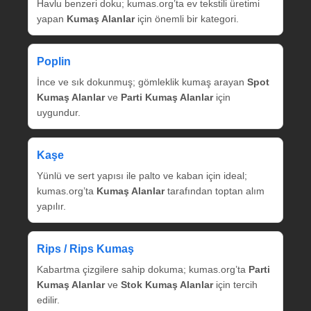
Havlu benzeri doku; kumas.org’ta ev tekstili üretimi
yapan
Kumaş Alanlar
için önemli bir kategori.
Poplin
İnce ve sık dokunmuş; gömleklik kumaş arayan
Spot
Kumaş Alanlar
ve
Parti Kumaş Alanlar
için
uygundur.
Kaşe
Yünlü ve sert yapısı ile palto ve kaban için ideal;
kumas.org’ta
Kumaş Alanlar
tarafından toptan alım
yapılır.
Rips / Rips Kumaş
Kabartma çizgilere sahip dokuma; kumas.org’ta
Parti
Kumaş Alanlar
ve
Stok Kumaş Alanlar
için tercih
edilir.