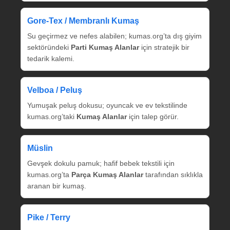
Gore‑Tex / Membranlı Kumaş
Su geçirmez ve nefes alabilen; kumas.org’ta dış giyim
sektöründeki
Parti Kumaş Alanlar
için stratejik bir
tedarik kalemi.
Velboa / Peluş
Yumuşak peluş dokusu; oyuncak ve ev tekstilinde
kumas.org’taki
Kumaş Alanlar
için talep görür.
Müslin
Gevşek dokulu pamuk; hafif bebek tekstili için
kumas.org’ta
Parça Kumaş Alanlar
tarafından sıklıkla
aranan bir kumaş.
Pike / Terry