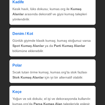
Kadife
Kesik havlı, lüks dokusu; kumas.org ile
Kumaş
Alanlar
arasında dekoratif ve giysi kumaş talepleri
yönlendirilir.
Denim / Kot
Günlük giyimde klasik kumaş; kumaş stoğunuz varsa
Spot Kumaş Alanlar
ya da
Parti Kumaş Alanlar
bölümüne eklenebilir.
Polar
Sıcak tutan örme kumaş; kumas.org’ta stok fazlası
Stok Kumaş Alanlar
için iyi bir alternatif olabilir.
Keçe
Yoğun ve sık dokulu; el işi ve dekorasyonda kullanılır.
kumas.org’da
Parça Kumaş Alan
talepleriyle eşleşir.