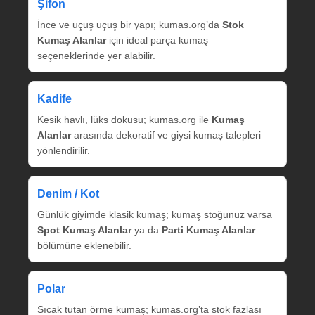
Şifon
İnce ve uçuş uçuş bir yapı; kumas.org’da
Stok
Kumaş Alanlar
için ideal parça kumaş
seçeneklerinde yer alabilir.
Kadife
Kesik havlı, lüks dokusu; kumas.org ile
Kumaş
Alanlar
arasında dekoratif ve giysi kumaş talepleri
yönlendirilir.
Denim / Kot
Günlük giyimde klasik kumaş; kumaş stoğunuz varsa
Spot Kumaş Alanlar
ya da
Parti Kumaş Alanlar
bölümüne eklenebilir.
Polar
Sıcak tutan örme kumaş; kumas.org’ta stok fazlası