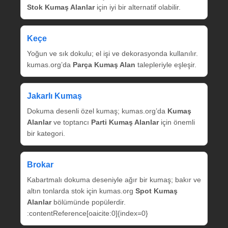
Stok Kumaş Alanlar
için iyi bir alternatif olabilir.
Keçe
Yoğun ve sık dokulu; el işi ve dekorasyonda kullanılır.
kumas.org’da
Parça Kumaş Alan
talepleriyle eşleşir.
Jakarlı Kumaş
Dokuma desenli özel kumaş; kumas.org’da
Kumaş
Alanlar
ve toptancı
Parti Kumaş Alanlar
için önemli
bir kategori.
Brokar
Kabartmalı dokuma deseniyle ağır bir kumaş; bakır ve
altın tonlarda stok için kumas.org
Spot Kumaş
Alanlar
bölümünde popülerdir.
:contentReference[oaicite:0]{index=0}