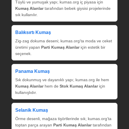
Tüylü ve yumuşak yapı; kumas.org iç piyasa için
Kumaş Alanlar
tarafından bebek giysisi projelerinde
sık kullanılır.
Balıksırtı Kumaş
Zig‑zag dokuma deseni; kumas.org’ta moda ve ceket
üretimi yapan
Parti Kumaş Alanlar
için estetik bir
seçenek.
Panama Kumaş
Sık dokunmuş ve dayanıklı yapı; kumas.org ile hem
Kumaş Alanlar
hem de
Stok Kumaş Alanlar
için
kullanışlıdır.
Selanik Kumaş
Örme desenli, mağaza tişörtlerinde sık; kumas.org’ta
toptan parça arayan
Parti Kumaş Alanlar
tarafından