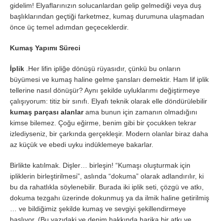
gidelim! Elyaflarınızın solucanlardan gelip gelmediği veya duş
başlıklarından geçtiği farketmez, kumaş durumuna ulaşmadan
önce üç temel adımdan geçeceklerdir.
Kumaş Yapımı Süreci
İplik
.Her lifin ipliğe dönüşü rüyasıdır, çünkü bu onların
büyümesi ve kumaş haline gelme şansları demektir. Ham lif iplik
tellerine nasıl dönüşür? Aynı şekilde uyluklarımı değiştirmeye
çalışıyorum: titiz bir sınıfı. Elyafı teknik olarak elle döndürülebilir
kumaş parçası alanlar
ama bunun için zamanın olmadığını
kimse bilemez. Çoğu eğirme, benim gibi bir çocukken tekrar
izlediyseniz, bir çarkında gerçekleşir. Modern olanlar biraz daha
az küçük ve ebedi uyku indüklemeye bakarlar.
Birlikte katılmak. Dişler… birleşin! “Kumaşı oluşturmak için
ipliklerin birleştirilmesi”, aslında “dokuma” olarak adlandırılır, ki
bu da rahatlıkla söylenebilir. Burada iki iplik seti, çözgü ve atkı,
dokuma tezgahı üzerinde dokunmuş ya da ilmik haline getirilmiş
… ve bildiğimiz şekilde kumaş ve sevgiyi şekillendirmeye
başlıyor. (Bu yazıdaki ve denim hakkında harika bir atkı ve