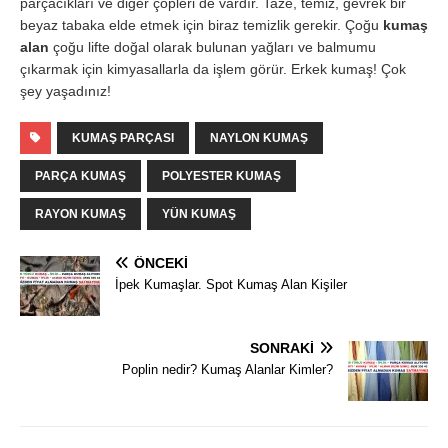
parçacıkları ve diğer çöpleri de vardır. Taze, temiz, gevrek bir
beyaz tabaka elde etmek için biraz temizlik gerekir. Çoğu
kumaş
alan
çoğu lifte doğal olarak bulunan yağları ve balmumu
çıkarmak için kimyasallarla da işlem görür. Erkek kumaş! Çok
şey yaşadınız!
KUMAŞ PARÇASI
NAYLON KUMAŞ
PARÇA KUMAŞ
POLYESTER KUMAŞ
RAYON KUMAŞ
YÜN KUMAŞ
ÖNCEKI
İpek Kumaşlar. Spot Kumaş Alan Kişiler
SONRAKI
Poplin nedir? Kumaş Alanlar Kimler?