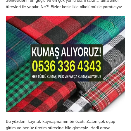
Sentetiklerin en güçlü ve en çok yönlü olanı tarzı… ama alkol
türevleri ile yapılır. Ne?! Bizler kesinlikle alkolümüzle yaratıcıyız.
Bu yüzden, kaynak-kaynaşmamın bir özeti. Zaten çok uçup
gittim ve henüz üretim sürecine bile girmeyiz. Hadi oraya