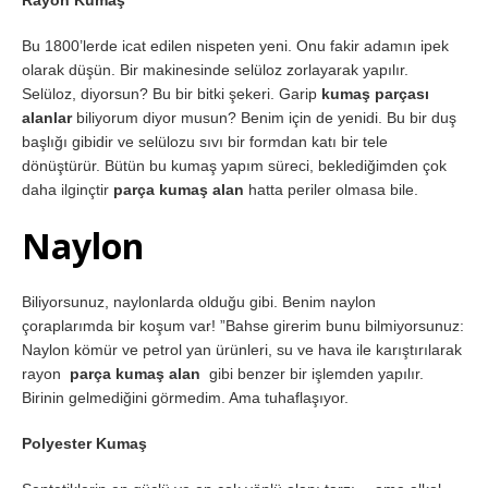
Rayon Kumaş
Bu 1800’lerde icat edilen nispeten yeni. Onu fakir adamın ipek
olarak düşün. Bir makinesinde selüloz zorlayarak yapılır.
Selüloz, diyorsun? Bu bir bitki şekeri. Garip
kumaş parçası
alanlar
biliyorum diyor musun? Benim için de yenidi. Bu bir duş
başlığı gibidir ve selülozu sıvı bir formdan katı bir tele
dönüştürür. Bütün bu kumaş yapım süreci, beklediğimden çok
daha ilginçtir
parça kumaş alan
hatta periler olmasa bile.
Naylon
Biliyorsunuz, naylonlarda olduğu gibi. Benim naylon
çoraplarımda bir koşum var! ”Bahse girerim bunu bilmiyorsunuz:
Naylon kömür ve petrol yan ürünleri, su ve hava ile karıştırılarak
rayon
parça kumaş alan
gibi benzer bir işlemden yapılır.
Birinin gelmediğini görmedim. Ama tuhaflaşıyor.
Polyester Kumaş