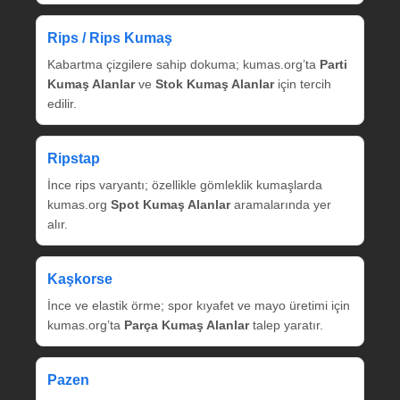
Rips / Rips Kumaş
Kabartma çizgilere sahip dokuma; kumas.org’ta
Parti
Kumaş Alanlar
ve
Stok Kumaş Alanlar
için tercih
edilir.
Ripstap
İnce rips varyantı; özellikle gömleklik kumaşlarda
kumas.org
Spot Kumaş Alanlar
aramalarında yer
alır.
Kaşkorse
İnce ve elastik örme; spor kıyafet ve mayo üretimi için
kumas.org’ta
Parça Kumaş Alanlar
talep yaratır.
Pazen