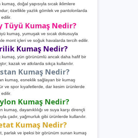
 kumaş, doğal yapısıyla sıcak iklimlere
dur; özellikle yazlık gömlek ve pantolonlarda
 edilir.
y Tüyü Kumaş Nedir?
üyü kumaş, yumuşak ve sıcak dokusuyla
ikle mont içleri ve soğuk havalarda tercih edilir.
rilik Kumaş Nedir?
ik kumaş, yün görünümlü ancak daha hafif bir
tır; kazak ve atkılarda sıkça kullanılır.
astan Kumaş Nedir?
an kumaş, esneklik sağlayan bir kumaş
ür ve spor kıyafetlerde, dar kesim ürünlerde
 edilir.
ylon Kumaş Nedir?
n kumaş, dayanıklılığı ve suya karşı dirençli
ıyla çadır, yağmurluk gibi ürünlerde kullanılır.
etat Kumaş Nedir?
t, parlak ve ipeksi bir görünüm sunan kumaş