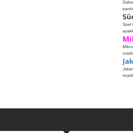
Gabar
panto
Sü
Süet 
ayakk
Mi
Mikro
outdo
Ja
Jakar
mobil