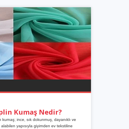
plin Kumaş Nedir?
n kumaş; ince, sık dokunmuş, dayanıklı ve
 alabilen yapısıyla giyimden ev tekstiline