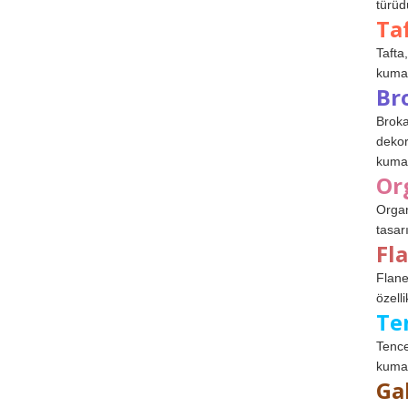
türüdü
Ta
Tafta,
kumaşl
Br
Broka
dekor
kumaş
Or
Organ
tasar
Fl
Flane
özelli
Te
Tence
kumaş
Ga