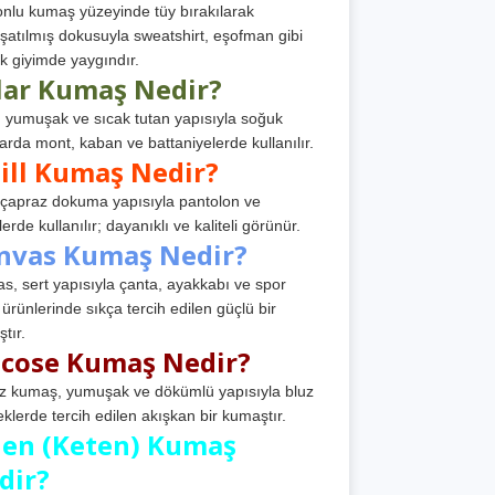
nlu kumaş yüzeyinde tüy bırakılarak
atılmış dokusuyla sweatshirt, eşofman gibi
k giyimde yaygındır.
lar Kumaş Nedir?
, yumuşak ve sıcak tutan yapısıyla soğuk
arda mont, kaban ve battaniyelerde kullanılır.
ill Kumaş Nedir?
, çapraz dokuma yapısıyla pantolon ve
erde kullanılır; dayanıklı ve kaliteli görünür.
nvas Kumaş Nedir?
s, sert yapısıyla çanta, ayakkabı ve spor
 ürünlerinde sıkça tercih edilen güçlü bir
tır.
scose Kumaş Nedir?
z kumaş, yumuşak ve dökümlü yapısıyla bluz
eklerde tercih edilen akışkan bir kumaştır.
nen (Keten) Kumaş
dir?