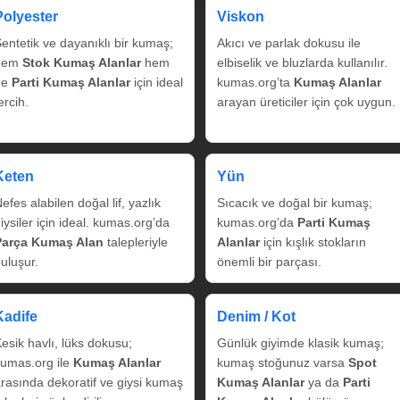
Polyester
Viskon
entetik ve dayanıklı bir kumaş;
Akıcı ve parlak dokusu ile
hem
Stok Kumaş Alanlar
hem
elbiselik ve bluzlarda kullanılır.
de
Parti Kumaş Alanlar
için ideal
kumas.org’ta
Kumaş Alanlar
ercih.
arayan üreticiler için çok uygun.
Keten
Yün
efes alabilen doğal lif, yazlık
Sıcacık ve doğal bir kumaş;
iysiler için ideal. kumas.org’da
kumas.org’da
Parti Kumaş
Parça Kumaş Alan
talepleriyle
Alanlar
için kışlık stokların
uluşur.
önemli bir parçası.
Kadife
Denim / Kot
esik havlı, lüks dokusu;
Günlük giyimde klasik kumaş;
umas.org ile
Kumaş Alanlar
kumaş stoğunuz varsa
Spot
rasında dekoratif ve giysi kumaş
Kumaş Alanlar
ya da
Parti