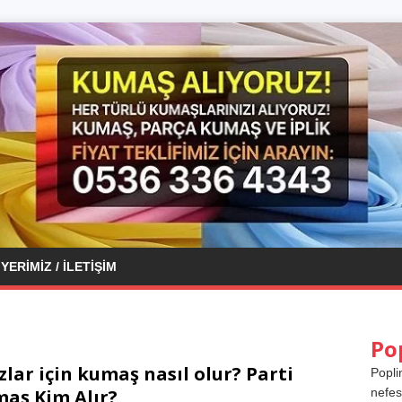
YERIMIZ / İLETIŞIM
Po
zlar için kumaş nasıl olur? Parti
Popli
aş Kim Alır?
nefes