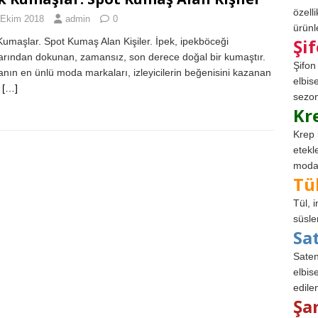
özell
 Ekim 2018
admin
0
ürünle
Şi
Kumaşlar. Spot Kumaş Alan Kişiler. İpek, ipekböceği
arından dokunan, zamansız, son derece doğal bir kumaştır.
Şifon
nın en ünlü moda markaları, izleyicilerin beğenisini kazanan
elbis
i
[…]
sezon
Kr
Krep 
etekl
modad
Tü
Tül, 
süsle
Sa
Saten
elbise
edile
Şa