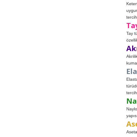
Keten
uygun
tercih
Ta
Tay t
özell
Ak
Akril
kumaş
El
Elast
türüd
tercih
Na
Naylo
yapıs
As
Aseta