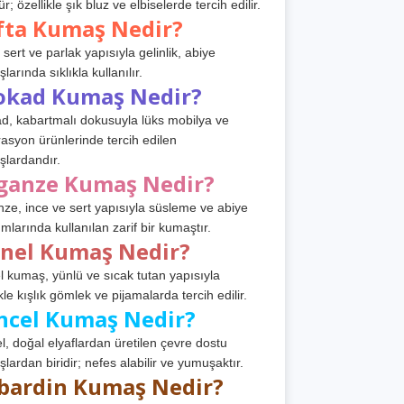
r; özellikle şık bluz ve elbiselerde tercih edilir.
fta Kumaş Nedir?
 sert ve parlak yapısıyla gelinlik, abiye
arında sıklıkla kullanılır.
okad Kumaş Nedir?
d, kabartmalı dokusuyla lüks mobilya ve
asyon ürünlerinde tercih edilen
lardandır.
ganze Kumaş Nedir?
ze, ince ve sert yapısıyla süsleme ve abiye
ımlarında kullanılan zarif bir kumaştır.
anel Kumaş Nedir?
l kumaş, yünlü ve sıcak tutan yapısıyla
kle kışlık gömlek ve pijamalarda tercih edilir.
ncel Kumaş Nedir?
l, doğal elyaflardan üretilen çevre dostu
lardan biridir; nefes alabilir ve yumuşaktır.
bardin Kumaş Nedir?