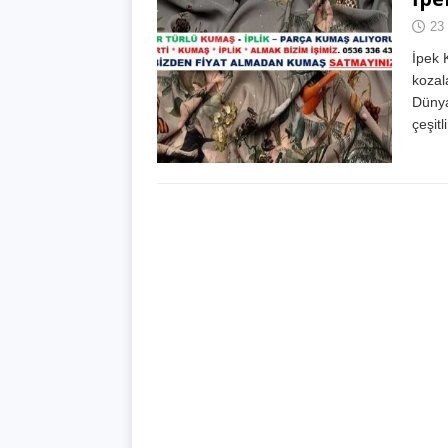
23
İpek 
kozal
Dünya
çeşitl