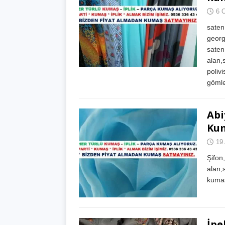
6 
saten
georg
saten
alan,
poliv
gömle
Abi
Kum
19 
Şifon
alan,
kumaş
İpe