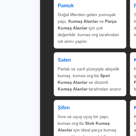
Pamuk
Doğal liflerden gelen yumuşak
S
yapı,
Kumaş Alanlar
ve
Parça
Kumaş Alanlar
için çok
değerlidir. kumas.org tarafından
t
sık alımı yapılır.
Saten
Parlak ve zarif yüzeyiyle abiyelik
N
kumaş. kumas.org’da
Spot
g
Kumaş Alanlar
ve düzenli
Kumaş Alanlar
tarafından aranır.
b
Şifon
İnce ve uçuş uçuş bir yapı;
K
kumas.org’da
Stok Kumaş
k
Alanlar
için ideal parça kumaş
a