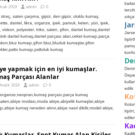
kadar
Ocak 2019
admin
0
terci
 streç, saten çarpma, gipür, deri gipür, oluklu kumaş,
sıkça
Ja
ette, dantel, likra, organze, ipek, pamuk, keten, yün, ipek,
, viskon, polyester, triko, saten, şifon, dantel kumaş,dantel
Jarse
stok dantel kumaş,dantel parçası alan,ceket kumaşı,parça
tişör
iskon,bluz kumaşı,şifon bluz,bluzluk kumaşlar,şifon
pamuk
kler,palto kumaşı,paltoluk kumaş
konfo
De
ye yapmak için en iyi kumaşlar.
Denim
aş Parçası Alanlar
Dayan
kulla
Aralık 2018
admin
0
edilir.
Ko
,organze,neopran,kumaş parçası,parça kumaş
saten,abiye modası,moda abiye,abiyelik kumaşlar,abiye
Koton
ı,abiye kumaş nereden alınır,abiye nasıl dikilir,model abiye,
tişör
edile
Ka
k Kumaşlar. Spot Kumaş Alan Kişiler
Kadif