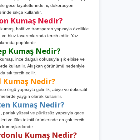
ikle gece kıyafetlerinde, iç dekorasyon
rinde sıkça kullanılır.
fon Kumaş Nedir?
 kumaş, hafif ve transparan yapısıyla özellikle
e ve bluz tasarımlarında tercih edilir. Yaz
larında popülerdir.
ep Kumaş Nedir?
kumaş, ince dalgalı dokusuyla şık elbise ve
erde kullanılır. Akışkan görünümü nedeniyle
a sık tercih edilir.
l Kumaş Nedir?
ince örgü yapısıyla gelinlik, abiye ve dekoratif
melerde yaygın olarak kullanılır.
ten Kumaş Nedir?
, parlak yüzeyi ve pürüzsüz yapısıyla gece
leri ve lüks tekstil ürünlerinde en çok tercih
n kumaşlardandır.
rdonlu Kumaş Nedir?