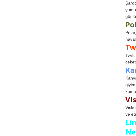
Şardo
yumuş
günlü
Po
Polar
haval
Tw
Twill
ceketl
Ka
Kanva
giyim
kumaş
Vi
Visko
ve et
Li
Ne