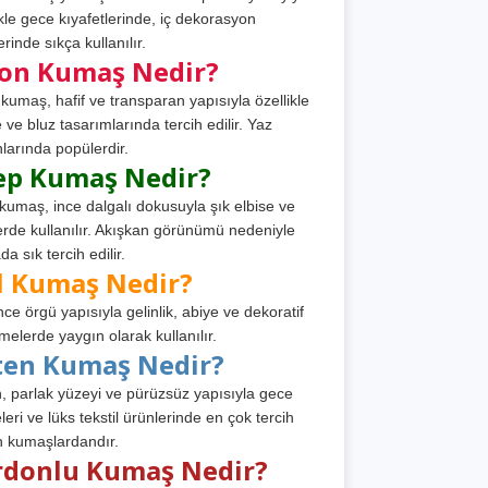
ikle gece kıyafetlerinde, iç dekorasyon
rinde sıkça kullanılır.
fon Kumaş Nedir?
 kumaş, hafif ve transparan yapısıyla özellikle
e ve bluz tasarımlarında tercih edilir. Yaz
larında popülerdir.
ep Kumaş Nedir?
kumaş, ince dalgalı dokusuyla şık elbise ve
erde kullanılır. Akışkan görünümü nedeniyle
a sık tercih edilir.
l Kumaş Nedir?
ince örgü yapısıyla gelinlik, abiye ve dekoratif
melerde yaygın olarak kullanılır.
ten Kumaş Nedir?
, parlak yüzeyi ve pürüzsüz yapısıyla gece
leri ve lüks tekstil ürünlerinde en çok tercih
n kumaşlardandır.
rdonlu Kumaş Nedir?