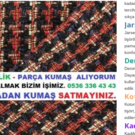
kadar
terci
sıkça
Ja
Jarse
tişör
pamuk
konfo
De
Denim
Dayan
kulla
edilir.
Ko
Koton
tişör
edile
Ka
Kadif