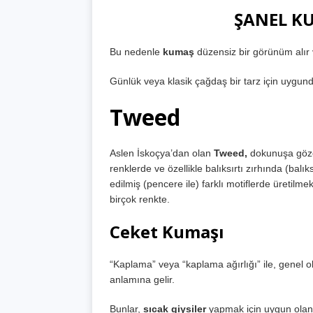
ŞANEL K
Bu nedenle
kumaş
düzensiz bir görünüm alır 
Günlük veya klasik çağdaş bir tarz için uygund
Tweed
Aslen İskoçya’dan olan
Tweed,
dokunuşa göz
renklerde ve özellikle balıksırtı zırhında (balık
edilmiş (pencere ile) farklı motiflerde üretilmek
birçok renkte.
Ceket Kumaşı
“Kaplama” veya “kaplama ağırlığı” ile, genel 
anlamına gelir.
Bunlar,
sıcak giysiler
yapmak için uygun olan t