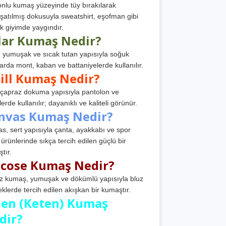
nlu kumaş yüzeyinde tüy bırakılarak
atılmış dokusuyla sweatshirt, eşofman gibi
k giyimde yaygındır.
lar Kumaş Nedir?
, yumuşak ve sıcak tutan yapısıyla soğuk
arda mont, kaban ve battaniyelerde kullanılır.
ill Kumaş Nedir?
, çapraz dokuma yapısıyla pantolon ve
erde kullanılır; dayanıklı ve kaliteli görünür.
nvas Kumaş Nedir?
s, sert yapısıyla çanta, ayakkabı ve spor
 ürünlerinde sıkça tercih edilen güçlü bir
tır.
scose Kumaş Nedir?
z kumaş, yumuşak ve dökümlü yapısıyla bluz
eklerde tercih edilen akışkan bir kumaştır.
nen (Keten) Kumaş
dir?