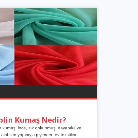
plin Kumaş Nedir?
n kumaş; ince, sık dokunmuş, dayanıklı ve
 alabilen yapısıyla giyimden ev tekstiline