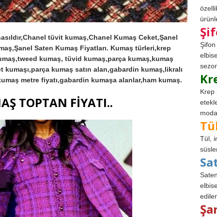
özell
ürünle
Şi
asıldır,Chanel tüvit kumaş,Chanel Kumaş Ceket,Şanel
Şifon
aş,Şanel Saten Kumaş Fiyatları.
Kumaş türleri,krep
elbis
umaş,tweed kumaş,
tüvid kumaş,parça kumaş,kumaş
sezon
t kumaşı,parça kumaş satın alan,gabardin kumaş,likralı
Kr
kumaş metre fiyatı,gabardin kumaşa alanlar,ham kumaş.
Krep 
AŞ TOPTAN FİYATI..
etekl
modad
Tü
Tül, 
süsle
Sa
Saten
elbise
edile
Şa