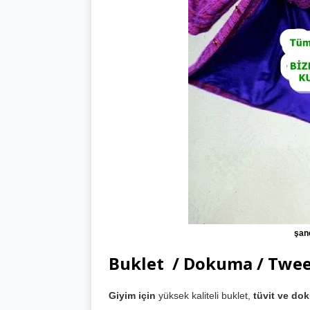
şan
Buklet / Dokuma / Twe
Giyim için
yüksek kaliteli buklet,
tüvit ve do