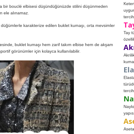
Keten
 bir bouclé elbisesi düşündüğünüzde stilini düşünmeden
uygun
an ele alınamaz.
tercih
Ta
a düğümlerle karakterize edilen buklet kumaşı, orta mevsimler
Tay t
özell
Ak
yesinde, buklet kumaşı hem zarif takım elbise hem de akşam
sportif görünümler için kolayca kullanılabilir.
Akril
kumaş
El
Elast
türüd
tercih
Na
Naylo
yapıs
As
Aseta