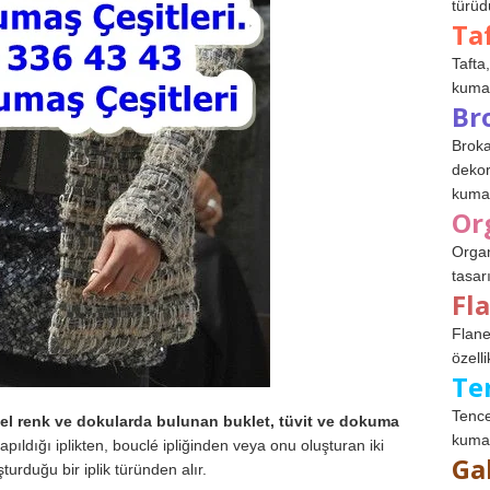
türüdü
Ta
Tafta,
kumaşl
Br
Broka
dekor
kumaş
Or
Organ
tasar
Fl
Flane
özelli
Te
Tence
üzel renk ve dokularda bulunan buklet, tüvit ve dokuma
kumaş
apıldığı iplikten, bouclé ipliğinden veya onu oluşturan iki
Ga
uşturduğu bir iplik türünden alır.