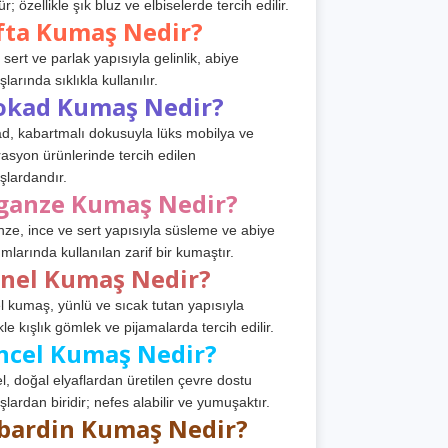
r; özellikle şık bluz ve elbiselerde tercih edilir.
fta Kumaş Nedir?
 sert ve parlak yapısıyla gelinlik, abiye
arında sıklıkla kullanılır.
okad Kumaş Nedir?
d, kabartmalı dokusuyla lüks mobilya ve
asyon ürünlerinde tercih edilen
lardandır.
ganze Kumaş Nedir?
ze, ince ve sert yapısıyla süsleme ve abiye
ımlarında kullanılan zarif bir kumaştır.
anel Kumaş Nedir?
l kumaş, yünlü ve sıcak tutan yapısıyla
kle kışlık gömlek ve pijamalarda tercih edilir.
ncel Kumaş Nedir?
l, doğal elyaflardan üretilen çevre dostu
lardan biridir; nefes alabilir ve yumuşaktır.
bardin Kumaş Nedir?