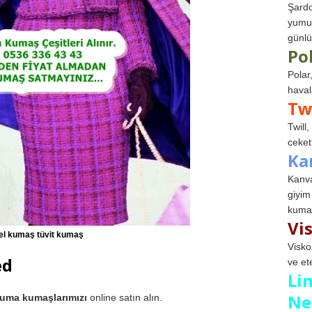
Şardo
yumuş
günlü
Po
Polar
haval
Tw
Twill
ceketl
Ka
Kanva
giyim
kumaş
Vi
el kumaş tüvit kumaş
Visko
ed
ve et
Li
Ne
kuma kumaşlarımızı
online satın alın.