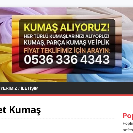
YERIMIZ / İLETIŞIM
et Kumaş
Po
Popli
nefes