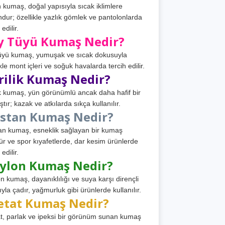
 kumaş, doğal yapısıyla sıcak iklimlere
dur; özellikle yazlık gömlek ve pantolonlarda
 edilir.
y Tüyü Kumaş Nedir?
üyü kumaş, yumuşak ve sıcak dokusuyla
ikle mont içleri ve soğuk havalarda tercih edilir.
rilik Kumaş Nedir?
ik kumaş, yün görünümlü ancak daha hafif bir
tır; kazak ve atkılarda sıkça kullanılır.
astan Kumaş Nedir?
an kumaş, esneklik sağlayan bir kumaş
ür ve spor kıyafetlerde, dar kesim ürünlerde
 edilir.
ylon Kumaş Nedir?
n kumaş, dayanıklılığı ve suya karşı dirençli
ıyla çadır, yağmurluk gibi ürünlerde kullanılır.
etat Kumaş Nedir?
t, parlak ve ipeksi bir görünüm sunan kumaş