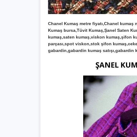
Chanel Kumaş metre fiyatı,Chanel kumaş n
Kumaş bursa,Tüvit Kumaş,Şanel Saten Kum
kumaş,saten kumaş,viskon kumaş,şifon k
parçası,spot viskon,stok şifon kumaş,ceke
gabardin,gabardin kumaş satışı,gabardin 
ŞANEL KUM