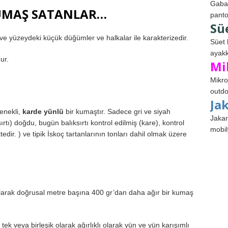
Gabar
UMAŞ SATANLAR…
panto
Sü
ve yüzeydeki küçük düğümler ve halkalar ile karakterizedir.
Süet 
ayakk
ur.
Mi
Mikro
outdo
Ja
enekli,
karde yünlü
bir kumaştır. Sadece gri ve siyah
Jakar
sırtı) doğdu, bugün balıksırtı kontrol edilmiş (kare), kontrol
mobil
tedir. ) ve tipik İskoç tartanlarının tonları dahil olmak üzere
olarak doğrusal metre başına 400 gr’dan daha ağır bir kumaş
ek veya birleşik olarak ağırlıklı olarak yün ve yün karışımlı