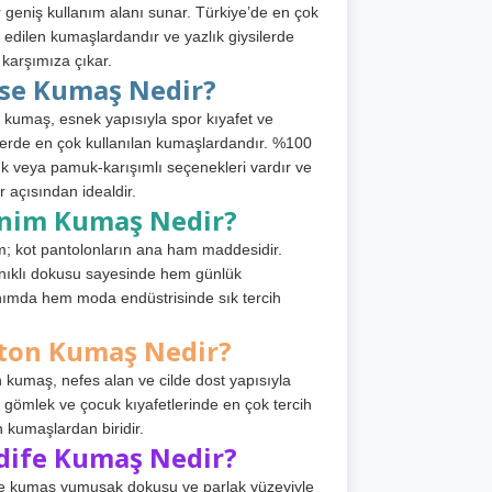
 geniş kullanım alanı sunar. Türkiye’de en çok
h edilen kumaşlardandır ve yazlık giysilerde
 karşımıza çıkar.
rse Kumaş Nedir?
 kumaş, esnek yapısıyla spor kıyafet ve
tlerde en çok kullanılan kumaşlardandır. %100
 veya pamuk-karışımlı seçenekleri vardır ve
r açısından idealdir.
nim Kumaş Nedir?
; kot pantolonların ana ham maddesidir.
ıklı dokusu sayesinde hem günlük
nımda hem moda endüstrisinde sık tercih
ton Kumaş Nedir?
 kumaş, nefes alan ve cilde dost yapısıyla
t, gömlek ve çocuk kıyafetlerinde en çok tercih
n kumaşlardan biridir.
dife Kumaş Nedir?
e kumaş yumuşak dokusu ve parlak yüzeyiyle