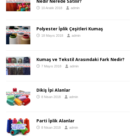
Nedir Nerede Satılır?
10 Aralık 2018
admin
Polyester İplik Çeşitleri Kumaş
18 Mayıs 2018
admin
Kumaş ve Tekstil Arasındaki Fark Nedir?
7 Mayıs 2018
admin
Dikiş İpi Alanlar
8 Nisan 2018
admin
Parti İplik Alanlar
8 Nisan 2018
admin