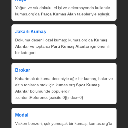
Yoğun ve sık dokulu; el işi ve dekorasyonda kullanılır.
kumas.org’da
Parça Kumaş Alan
talepleriyle eşleşir.
Jakarlı Kumaş
Dokuma desenli özel kumaş; kumas.org’da
Kumaş
Alanlar
ve toptancı
Parti Kumaş Alanlar
için önemli
bir kategori.
Brokar
Kabartmalı dokuma deseniyle ağır bir kumaş; bakır ve
altın tonlarda stok için kumas.org
Spot Kumaş
Alanlar
bölümünde popülerdir.
:contentReference[oaicite:0]{index=0}
Modal
Viskon benzeri, çok yumuşak bir kumaş; kumas.org’ta