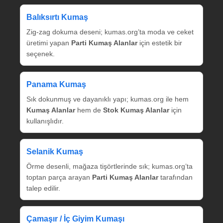
Balıksırtı Kumaş
Zig‑zag dokuma deseni; kumas.org’ta moda ve ceket
üretimi yapan
Parti Kumaş Alanlar
için estetik bir
seçenek.
Panama Kumaş
Sık dokunmuş ve dayanıklı yapı; kumas.org ile hem
Kumaş Alanlar
hem de
Stok Kumaş Alanlar
için
kullanışlıdır.
Selanik Kumaş
Örme desenli, mağaza tişörtlerinde sık; kumas.org’ta
toptan parça arayan
Parti Kumaş Alanlar
tarafından
talep edilir.
Çamaşır / İç Giyim Kumaşı