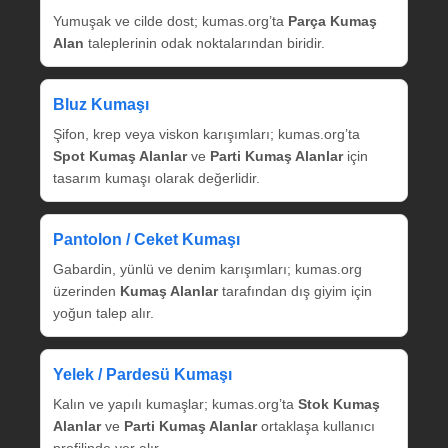
Yumuşak ve cilde dost; kumas.org’ta
Parça Kumaş
Alan
taleplerinin odak noktalarından biridir.
Bluz Kumaşı
Şifon, krep veya viskon karışımları; kumas.org’ta
Spot Kumaş Alanlar
ve
Parti Kumaş Alanlar
için
tasarım kumaşı olarak değerlidir.
Pantolon / Ceket Kumaşı
Gabardin, yünlü ve denim karışımları; kumas.org
üzerinden
Kumaş Alanlar
tarafından dış giyim için
yoğun talep alır.
Yelek / Pardesü Kumaşı
Kalın ve yapılı kumaşlar; kumas.org’ta
Stok Kumaş
Alanlar
ve
Parti Kumaş Alanlar
ortaklaşa kullanıcı