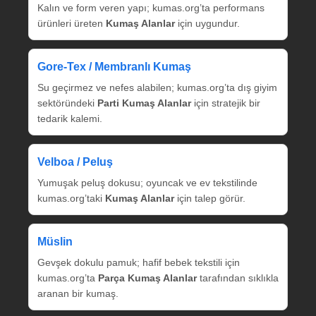
Kalın ve form veren yapı; kumas.org’ta performans
ürünleri üreten
Kumaş Alanlar
için uygundur.
Gore‑Tex / Membranlı Kumaş
Su geçirmez ve nefes alabilen; kumas.org’ta dış giyim
sektöründeki
Parti Kumaş Alanlar
için stratejik bir
tedarik kalemi.
Velboa / Peluş
Yumuşak peluş dokusu; oyuncak ve ev tekstilinde
kumas.org’taki
Kumaş Alanlar
için talep görür.
Müslin
Gevşek dokulu pamuk; hafif bebek tekstili için
kumas.org’ta
Parça Kumaş Alanlar
tarafından sıklıkla
aranan bir kumaş.