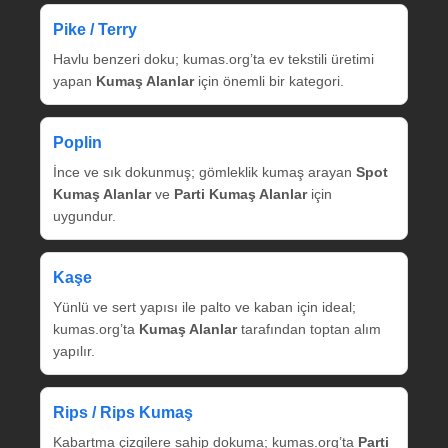
Pike / Terry
Havlu benzeri doku; kumas.org’ta ev tekstili üretimi
yapan
Kumaş Alanlar
için önemli bir kategori.
Poplin
İnce ve sık dokunmuş; gömleklik kumaş arayan
Spot
Kumaş Alanlar
ve
Parti Kumaş Alanlar
için
uygundur.
Kaşe
Yünlü ve sert yapısı ile palto ve kaban için ideal;
kumas.org’ta
Kumaş Alanlar
tarafından toptan alım
yapılır.
Rips / Rips Kumaş
Kabartma çizgilere sahip dokuma; kumas.org’ta
Parti