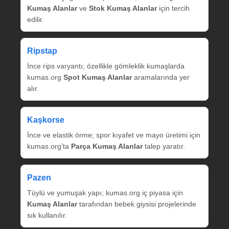
Kumaş Alanlar
ve
Stok Kumaş Alanlar
için tercih
edilir.
Ripstap
İnce rips varyantı; özellikle gömleklik kumaşlarda
kumas.org
Spot Kumaş Alanlar
aramalarında yer
alır.
Kaşkorse
İnce ve elastik örme; spor kıyafet ve mayo üretimi için
kumas.org’ta
Parça Kumaş Alanlar
talep yaratır.
Pazen
Tüylü ve yumuşak yapı; kumas.org iç piyasa için
Kumaş Alanlar
tarafından bebek giysisi projelerinde
sık kullanılır.