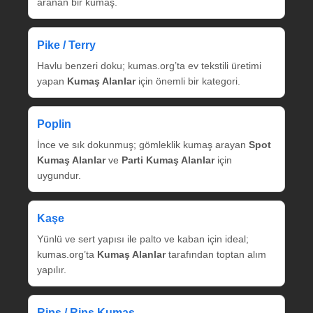
aranan bir kumaş.
Pike / Terry
Havlu benzeri doku; kumas.org’ta ev tekstili üretimi
yapan
Kumaş Alanlar
için önemli bir kategori.
Poplin
İnce ve sık dokunmuş; gömleklik kumaş arayan
Spot
Kumaş Alanlar
ve
Parti Kumaş Alanlar
için
uygundur.
Kaşe
Yünlü ve sert yapısı ile palto ve kaban için ideal;
kumas.org’ta
Kumaş Alanlar
tarafından toptan alım
yapılır.
Rips / Rips Kumaş