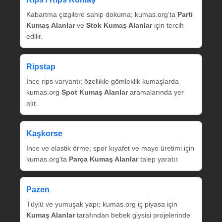
Kabartma çizgilere sahip dokuma; kumas.org’ta
Parti
Kumaş Alanlar
ve
Stok Kumaş Alanlar
için tercih
edilir.
Ripstap
İnce rips varyantı; özellikle gömleklik kumaşlarda
kumas.org
Spot Kumaş Alanlar
aramalarında yer
alır.
Kaşkorse
İnce ve elastik örme; spor kıyafet ve mayo üretimi için
kumas.org’ta
Parça Kumaş Alanlar
talep yaratır.
Pazen
Tüylü ve yumuşak yapı; kumas.org iç piyasa için
Kumaş Alanlar
tarafından bebek giysisi projelerinde