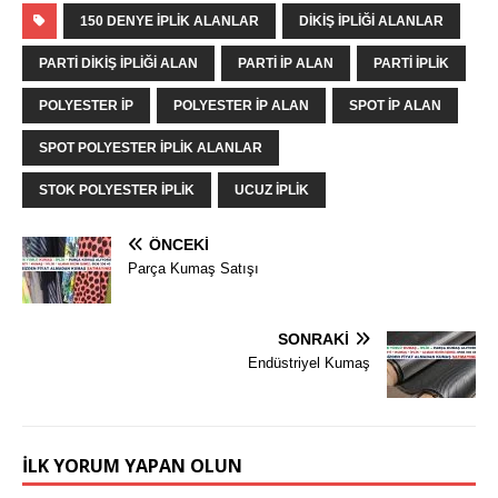
150 DENYE IPLIK ALANLAR
DIKIŞ IPLIĞI ALANLAR
PARTI DIKIŞ IPLIĞI ALAN
PARTI IP ALAN
PARTI IPLIK
POLYESTER IP
POLYESTER IP ALAN
SPOT IP ALAN
SPOT POLYESTER IPLIK ALANLAR
STOK POLYESTER IPLIK
UCUZ İPLIK
ÖNCEKI
Parça Kumaş Satışı
SONRAKI
Endüstriyel Kumaş
İLK YORUM YAPAN OLUN