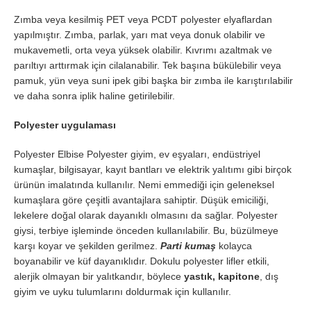
Zımba veya kesilmiş PET veya PCDT polyester elyaflardan
yapılmıştır. Zımba, parlak, yarı mat veya donuk olabilir ve
mukavemetli, orta veya yüksek olabilir. Kıvrımı azaltmak ve
parıltıyı arttırmak için cilalanabilir. Tek başına bükülebilir veya
pamuk, yün veya suni ipek gibi başka bir zımba ile karıştırılabilir
ve daha sonra iplik haline getirilebilir.
Polyester uygulaması
Polyester Elbise Polyester giyim, ev eşyaları, endüstriyel
kumaşlar, bilgisayar, kayıt bantları ve elektrik yalıtımı gibi birçok
ürünün imalatında kullanılır. Nemi emmediği için geleneksel
kumaşlara göre çeşitli avantajlara sahiptir. Düşük emiciliği,
lekelere doğal olarak dayanıklı olmasını da sağlar. Polyester
giysi, terbiye işleminde önceden kullanılabilir. Bu, büzülmeye
karşı koyar ve şekilden gerilmez.
Parti kumaş
kolayca
boyanabilir ve küf dayanıklıdır. Dokulu polyester lifler etkili,
alerjik olmayan bir yalıtkandır, böylece
yastık, kapitone
, dış
giyim ve uyku tulumlarını doldurmak için kullanılır.