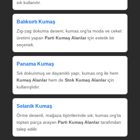
sık kullanılır.
Balıksırtı Kumaş
Zig‑zag dokuma deseni; kumas.org’ta moda ve ceket
üretimi yapan
Parti Kumaş Alanlar
için estetik bir
seçenek.
Panama Kumaş
Sık dokunmuş ve dayanıklı yapı; kumas.org ile hem
Kumaş Alanlar
hem de
Stok Kumaş Alanlar
için
kullanışlıdır.
Selanik Kumaş
Örme desenli, mağaza tişörtlerinde sık; kumas.org’ta
toptan parça arayan
Parti Kumaş Alanlar
tarafından
talep edilir.