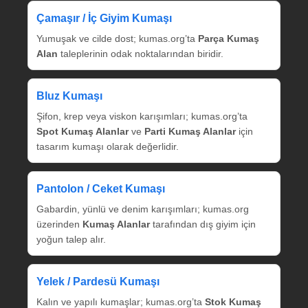
Çamaşır / İç Giyim Kumaşı
Yumuşak ve cilde dost; kumas.org’ta
Parça Kumaş
Alan
taleplerinin odak noktalarından biridir.
Bluz Kumaşı
Şifon, krep veya viskon karışımları; kumas.org’ta
Spot Kumaş Alanlar
ve
Parti Kumaş Alanlar
için
tasarım kumaşı olarak değerlidir.
Pantolon / Ceket Kumaşı
Gabardin, yünlü ve denim karışımları; kumas.org
üzerinden
Kumaş Alanlar
tarafından dış giyim için
yoğun talep alır.
Yelek / Pardesü Kumaşı
Kalın ve yapılı kumaşlar; kumas.org’ta
Stok Kumaş