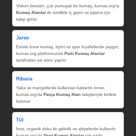
Viskon benzeri, çok yumuşak bir kumaş; kumas.org’ta
Kumaş Alanlar
ile özellikle iç giyim ve pijama için
talep görür.
Jarse
Esnek örme kumaş, tişört ve spor kıyafetlerde yaygın;
kumas.org platformunda
Parti Kumaş Alanlar
tarafından sık alımı yapılır.
Ribana
Yaka ve manşetlerde kullanılan kabartılı örme;
kumas.org’da
Parça Kumaş Alan
talepleriyle birlikte
bulunur.
Tül
İnce, organik doku ile gelinlik ve abiyelerde kullanılır.
kumas.org’da
Spot Kumaş Alanlar
için nadir