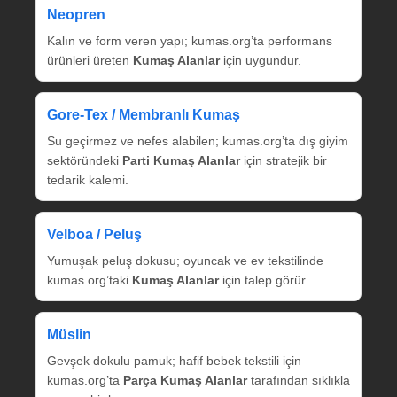
Neopren
Kalın ve form veren yapı; kumas.org’ta performans
ürünleri üreten
Kumaş Alanlar
için uygundur.
Gore‑Tex / Membranlı Kumaş
Su geçirmez ve nefes alabilen; kumas.org’ta dış giyim
sektöründeki
Parti Kumaş Alanlar
için stratejik bir
tedarik kalemi.
Velboa / Peluş
Yumuşak peluş dokusu; oyuncak ve ev tekstilinde
kumas.org’taki
Kumaş Alanlar
için talep görür.
Müslin
Gevşek dokulu pamuk; hafif bebek tekstili için
kumas.org’ta
Parça Kumaş Alanlar
tarafından sıklıkla