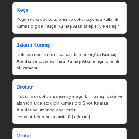
Keçe
Yoğun ve sık dokulu; el işi ve dekorasyonda kullanılır.
kumas.org’da
Parça Kumaş Alan
talepleriyle eşleşir.
Jakarlı Kumaş
Dokuma desenli özel kumaş; kumas.org’da
Kumaş
Alanlar
ve toptancı
Parti Kumaş Alanlar
için önemli
bir kategori.
Brokar
Kabartmalı dokuma deseniyle ağır bir kumaş; bakır ve
altın tonlarda stok için kumas.org
Spot Kumaş
Alanlar
bölümünde popülerdir.
:contentReference[oaicite:0]{index=0}
Modal