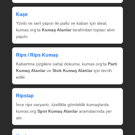
Kaşe
Yünlü ve sert yapısı ile palto ve kaban için ideal;
kumas.org’ta
Kumaş Alanlar
tarafından toptan alım
yapılır.
Rips / Rips Kumaş
Kabartma çizgilere sahip dokuma; kumas.org’ta
Parti
Kumaş Alanlar
ve
Stok Kumaş Alanlar
için tercih
edilir.
Ripstap
İnce rips varyantı; özellikle gömleklik kumaşlarda
kumas.org
Spot Kumaş Alanlar
aramalarında yer
alır.