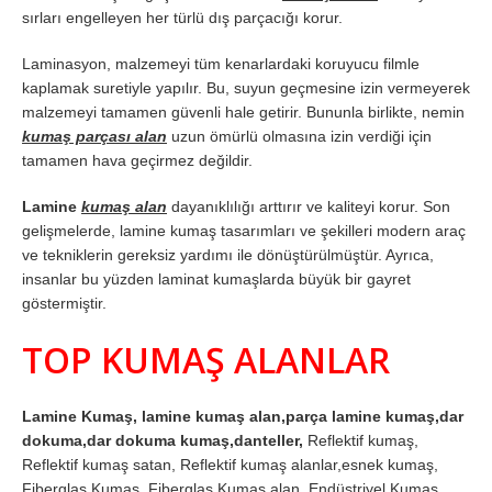
sırları engelleyen her türlü dış parçacığı korur.
Laminasyon, malzemeyi tüm kenarlardaki koruyucu filmle
kaplamak suretiyle yapılır. Bu, suyun geçmesine izin vermeyerek
malzemeyi tamamen güvenli hale getirir. Bununla birlikte, nemin
kumaş parçası alan
uzun ömürlü olmasına izin verdiği için
tamamen hava geçirmez değildir.
Lamine
kumaş alan
dayanıklılığı arttırır ve kaliteyi korur. Son
gelişmelerde, lamine kumaş tasarımları ve şekilleri modern araç
ve tekniklerin gereksiz yardımı ile dönüştürülmüştür. Ayrıca,
insanlar bu yüzden laminat kumaşlarda büyük bir gayret
göstermiştir.
TOP KUMAŞ ALANLAR
Lamine Kumaş, lamine kumaş alan,parça lamine kumaş,dar
dokuma,dar dokuma kumaş,danteller,
Reflektif kumaş,
Reflektif kumaş satan, Reflektif kumaş alanlar,esnek kumaş,
Fiberglas Kumaş, Fiberglas Kumaş alan, Endüstriyel Kumaş,