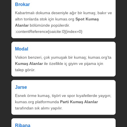
Brokar
Kabartmalı dokuma deseniyle ağır bir kumaş; bakır ve
altın tonlarda stok için kumas.org
Spot Kumaş
Alanlar
bölümünde popülerdir.
:contentReference[oaicite:0]{index=0}
Modal
Viskon benzeri, çok yumuşak bir kumaş; kumas.org’ta
Kumaş Alanlar
ile özellikle iç giyim ve pijama için
talep görür.
Jarse
Esnek örme kumaş, tişört ve spor kıyafetlerde yaygın;
kumas.org platformunda
Parti Kumaş Alanlar
tarafından sık alımı yapılır.
Ribana