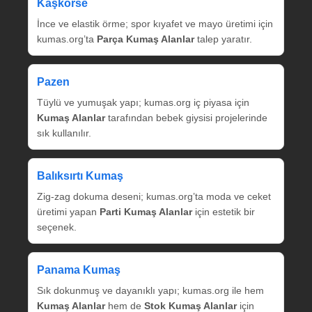
Kaşkorse
İnce ve elastik örme; spor kıyafet ve mayo üretimi için
kumas.org’ta
Parça Kumaş Alanlar
talep yaratır.
Pazen
Tüylü ve yumuşak yapı; kumas.org iç piyasa için
Kumaş Alanlar
tarafından bebek giysisi projelerinde
sık kullanılır.
Balıksırtı Kumaş
Zig‑zag dokuma deseni; kumas.org’ta moda ve ceket
üretimi yapan
Parti Kumaş Alanlar
için estetik bir
seçenek.
Panama Kumaş
Sık dokunmuş ve dayanıklı yapı; kumas.org ile hem
Kumaş Alanlar
hem de
Stok Kumaş Alanlar
için