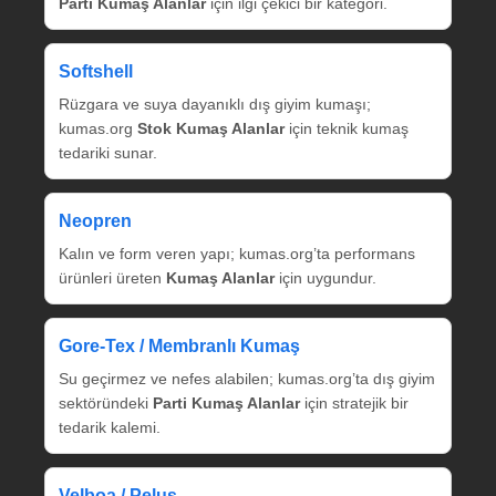
Parti Kumaş Alanlar
için ilgi çekici bir kategori.
Softshell
Rüzgara ve suya dayanıklı dış giyim kumaşı;
kumas.org
Stok Kumaş Alanlar
için teknik kumaş
tedariki sunar.
Neopren
Kalın ve form veren yapı; kumas.org’ta performans
ürünleri üreten
Kumaş Alanlar
için uygundur.
Gore‑Tex / Membranlı Kumaş
Su geçirmez ve nefes alabilen; kumas.org’ta dış giyim
sektöründeki
Parti Kumaş Alanlar
için stratejik bir
tedarik kalemi.
Velboa / Peluş