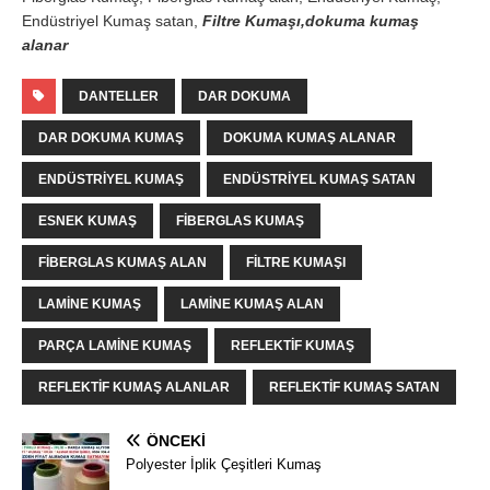
Endüstriyel Kumaş satan,
Filtre Kumaşı,dokuma kumaş
alanar
DANTELLER
DAR DOKUMA
DAR DOKUMA KUMAŞ
DOKUMA KUMAŞ ALANAR
ENDÜSTRIYEL KUMAŞ
ENDÜSTRIYEL KUMAŞ SATAN
ESNEK KUMAŞ
FIBERGLAS KUMAŞ
FIBERGLAS KUMAŞ ALAN
FILTRE KUMAŞI
LAMINE KUMAŞ
LAMINE KUMAŞ ALAN
PARÇA LAMINE KUMAŞ
REFLEKTIF KUMAŞ
REFLEKTIF KUMAŞ ALANLAR
REFLEKTIF KUMAŞ SATAN
ÖNCEKI
Polyester İplik Çeşitleri Kumaş