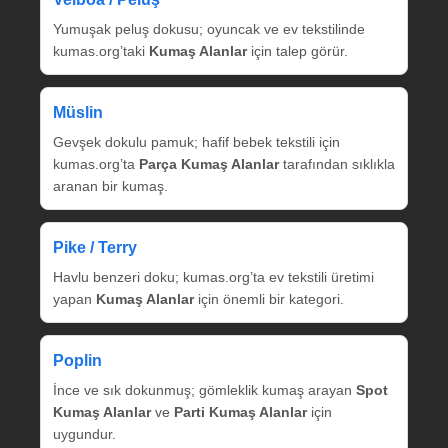
Yumuşak peluş dokusu; oyuncak ve ev tekstilinde
kumas.org’taki
Kumaş Alanlar
için talep görür.
Müslin
Gevşek dokulu pamuk; hafif bebek tekstili için
kumas.org’ta
Parça Kumaş Alanlar
tarafından sıklıkla
aranan bir kumaş.
Pike / Terry
Havlu benzeri doku; kumas.org’ta ev tekstili üretimi
yapan
Kumaş Alanlar
için önemli bir kategori.
Poplin
İnce ve sık dokunmuş; gömleklik kumaş arayan
Spot
Kumaş Alanlar
ve
Parti Kumaş Alanlar
için
uygundur.