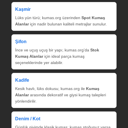
Kaşmir
Lüks yün türü; kumas.org üzerinden
Spot Kumaş
Alanlar
için nadir bulunan kaliteli metrajlar sunulur.
Şifon
İnce ve uçuş uçuş bir yapı; kumas.org’da
Stok
Kumaş Alanlar
için ideal parça kumaş
seçeneklerinde yer alabilir.
Kadife
Kesik havlı, lüks dokusu; kumas.org ile
Kumaş
Alanlar
arasında dekoratif ve giysi kumaş talepleri
yönlendirilir.
Denim / Kot
Günlük giyimde klasik kumaş; kumaş stoğunuz varsa