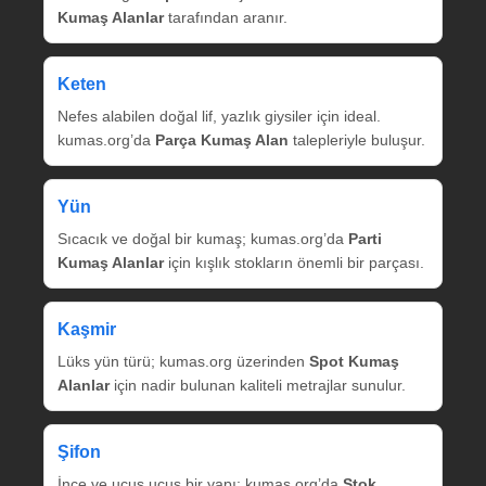
Kumaş Alanlar
tarafından aranır.
Keten
Nefes alabilen doğal lif, yazlık giysiler için ideal.
kumas.org’da
Parça Kumaş Alan
talepleriyle buluşur.
Yün
Sıcacık ve doğal bir kumaş; kumas.org’da
Parti
Kumaş Alanlar
için kışlık stokların önemli bir parçası.
Kaşmir
Lüks yün türü; kumas.org üzerinden
Spot Kumaş
Alanlar
için nadir bulunan kaliteli metrajlar sunulur.
Şifon
İnce ve uçuş uçuş bir yapı; kumas.org’da
Stok