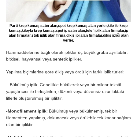
Parti krep kumaş satın alan,spot krep kumaş alan yerler,kilo ile krep
kumaş,kiloyla krep kumaş,spot ip satın alan,telef iplik alan firmalar,ip
alan firmalar,stok iplik alan firma,dikiş ipi alan firmalar,dikiş ipliği alan
yerler,
Hammaddelerine bağlı olarak iplikler üç büyük gruba ayrılabilir:
bitkisel, hayvansal veya sentetik iplikler.
Yapılma biçimlerine göre dikiş veya örgü için farklı iplik türleri:
– Bükülmüş iplik: Genellikle bükülerek veya bir miktar tekstil
yapıştırıcısı ile birleştirilen, düzenli veya düzensiz uzunluktaki
liflerle oluşturulmuş bir ipliktir.
-Monofilament iplik
: Bükülmüş veya bükülmemiş, tek bir
filamentten yapılmış, dokunacak veya örülebilecek kadar sağlam
olan bir ipliktir.