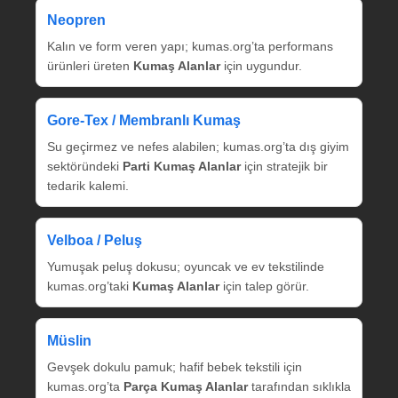
Neopren
Kalın ve form veren yapı; kumas.org’ta performans
ürünleri üreten
Kumaş Alanlar
için uygundur.
Gore‑Tex / Membranlı Kumaş
Su geçirmez ve nefes alabilen; kumas.org’ta dış giyim
sektöründeki
Parti Kumaş Alanlar
için stratejik bir
tedarik kalemi.
Velboa / Peluş
Yumuşak peluş dokusu; oyuncak ve ev tekstilinde
kumas.org’taki
Kumaş Alanlar
için talep görür.
Müslin
Gevşek dokulu pamuk; hafif bebek tekstili için
kumas.org’ta
Parça Kumaş Alanlar
tarafından sıklıkla