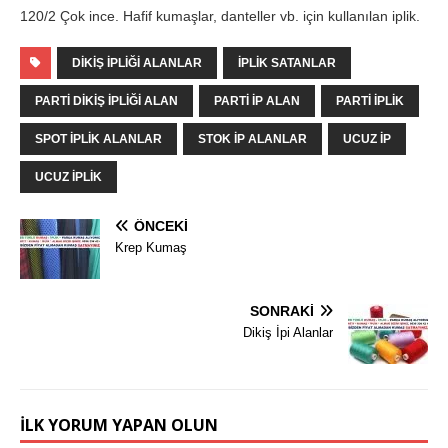
120/2 Çok ince. Hafif kumaşlar, danteller vb. için kullanılan iplik.
DIKIŞ IPLIĞI ALANLAR
IPLIK SATANLAR
PARTI DIKIŞ IPLIĞI ALAN
PARTI IP ALAN
PARTI IPLIK
SPOT IPLIK ALANLAR
STOK IP ALANLAR
UCUZ IP
UCUZ İPLIK
ÖNCEKI
Krep Kumaş
SONRAKI
Dikiş İpi Alanlar
İLK YORUM YAPAN OLUN