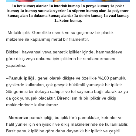
1a kot kumaş alanlar 1a interlok kumaş 1a penye kumaş 1a polar
kumaş 1a kumaş satın alan yerler 1a süprem kumaş alan 1a polyester
kumaş alan 1a dokuma kumaş alanlar 1a denim kumaş 1a vual kumaş
1a keten kumaş
-Metalik iplik: Genellikle esnek ve su geçirmez bir plastik
malzeme ile kaplanmış metal bir filamenttir.
Bitkisel, hayvansal veya sentetik iplikler içinde, hammaddeye
göre dikiş veya dokuma için ipliklerin bir sınıflandırmasını
yapabiliriz:
–
Pamuk ipliği
, genel olarak dikişte ve özellikle %100 pamuklu
giysilerde kullanılan, çok gevşek bükümlü yumuşak bir ipliktir.
Süngerimsi bir dokuya sahiptir ve tel sayısına bağlı olarak az ya
da çok yumuşak olacaktır. Direnci sınırlı bir ipliktir ve dikiş
makinelerinde kullanılamaz.
–
Merserize
pamuk ipliği, bu iplik türü pamuklular, ketenler ve
hafif yünler için en iyisidir ve dikiş makinelerinde de kullanılabilir.
Basit pamuk ipliğine göre daha dayanıklı bir ipliktir ve çeşitli