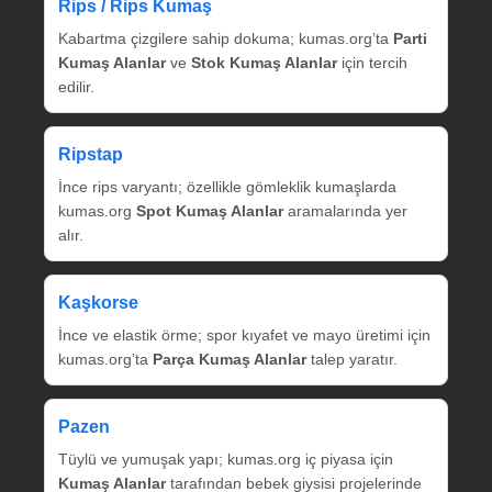
Rips / Rips Kumaş
Kabartma çizgilere sahip dokuma; kumas.org’ta
Parti
Kumaş Alanlar
ve
Stok Kumaş Alanlar
için tercih
edilir.
Ripstap
İnce rips varyantı; özellikle gömleklik kumaşlarda
kumas.org
Spot Kumaş Alanlar
aramalarında yer
alır.
Kaşkorse
İnce ve elastik örme; spor kıyafet ve mayo üretimi için
kumas.org’ta
Parça Kumaş Alanlar
talep yaratır.
Pazen
Tüylü ve yumuşak yapı; kumas.org iç piyasa için
Kumaş Alanlar
tarafından bebek giysisi projelerinde