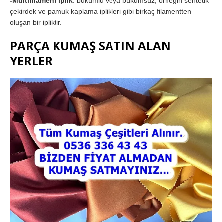
-Multifilament iplik
: bükümlü veya bükümsüz, örneğin sentetik
çekirdek ve pamuk kaplama iplikleri gibi birkaç filamentten
oluşan bir ipliktir.
PARÇA KUMAŞ SATIN ALAN
YERLER