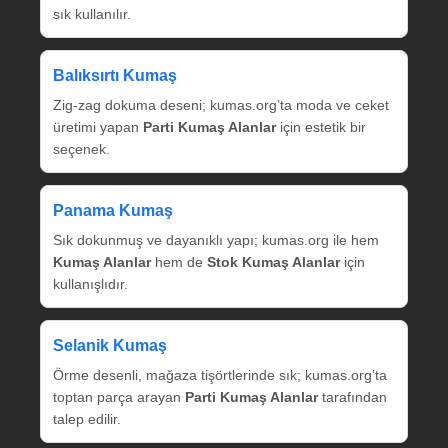
sık kullanılır.
Balıksırtı Kumaş
Zig‑zag dokuma deseni; kumas.org’ta moda ve ceket
üretimi yapan
Parti Kumaş Alanlar
için estetik bir
seçenek.
Panama Kumaş
Sık dokunmuş ve dayanıklı yapı; kumas.org ile hem
Kumaş Alanlar
hem de
Stok Kumaş Alanlar
için
kullanışlıdır.
Selanik Kumaş
Örme desenli, mağaza tişörtlerinde sık; kumas.org’ta
toptan parça arayan
Parti Kumaş Alanlar
tarafından
talep edilir.