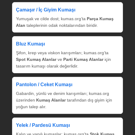
Çamaşır / İç Giyim Kumaşı
Yumuşak ve cilde dost; kumas.org’ta
Parça Kumaş
Alan
taleplerinin odak noktalarından biridir.
Bluz Kumaşı
Şifon, krep veya viskon karışımları; kumas.org’ta
Spot Kumaş Alanlar
ve
Parti Kumaş Alanlar
için
tasarım kumaşı olarak değerlidir.
Pantolon / Ceket Kumaşı
Gabardin, yünlü ve denim karışımları; kumas.org
üzerinden
Kumaş Alanlar
tarafından dış giyim için
yoğun talep alır.
Yelek / Pardesü Kumaşı
Kalın ve yapılı kumaşlar; kumas.org’ta
Stok Kumaş