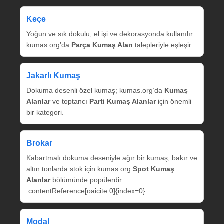
Keçe
Yoğun ve sık dokulu; el işi ve dekorasyonda kullanılır.
kumas.org’da
Parça Kumaş Alan
talepleriyle eşleşir.
Jakarlı Kumaş
Dokuma desenli özel kumaş; kumas.org’da
Kumaş
Alanlar
ve toptancı
Parti Kumaş Alanlar
için önemli
bir kategori.
Brokar
Kabartmalı dokuma deseniyle ağır bir kumaş; bakır ve
altın tonlarda stok için kumas.org
Spot Kumaş
Alanlar
bölümünde popülerdir.
:contentReference[oaicite:0]{index=0}
Modal