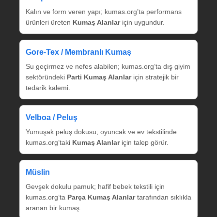
Kalın ve form veren yapı; kumas.org’ta performans
ürünleri üreten
Kumaş Alanlar
için uygundur.
Gore‑Tex / Membranlı Kumaş
Su geçirmez ve nefes alabilen; kumas.org’ta dış giyim
sektöründeki
Parti Kumaş Alanlar
için stratejik bir
tedarik kalemi.
Velboa / Peluş
Yumuşak peluş dokusu; oyuncak ve ev tekstilinde
kumas.org’taki
Kumaş Alanlar
için talep görür.
Müslin
Gevşek dokulu pamuk; hafif bebek tekstili için
kumas.org’ta
Parça Kumaş Alanlar
tarafından sıklıkla
aranan bir kumaş.