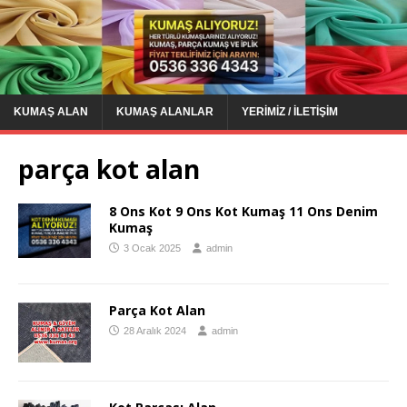
KUMAŞ ALAN
KUMAŞ ALANLAR
YERIMIZ / İLETIŞIM
parça kot alan
8 Ons Kot 9 Ons Kot Kumaş 11 Ons Denim
Kumaş
3 Ocak 2025
admin
Parça Kot Alan
28 Aralık 2024
admin