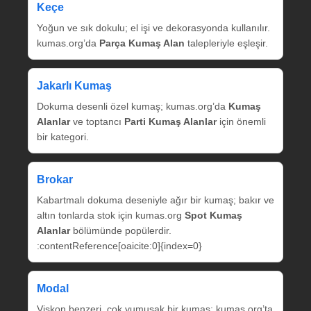
Keçe
Yoğun ve sık dokulu; el işi ve dekorasyonda kullanılır.
kumas.org’da
Parça Kumaş Alan
talepleriyle eşleşir.
Jakarlı Kumaş
Dokuma desenli özel kumaş; kumas.org’da
Kumaş
Alanlar
ve toptancı
Parti Kumaş Alanlar
için önemli
bir kategori.
Brokar
Kabartmalı dokuma deseniyle ağır bir kumaş; bakır ve
altın tonlarda stok için kumas.org
Spot Kumaş
Alanlar
bölümünde popülerdir.
:contentReference[oaicite:0]{index=0}
Modal
Viskon benzeri, çok yumuşak bir kumaş; kumas.org’ta