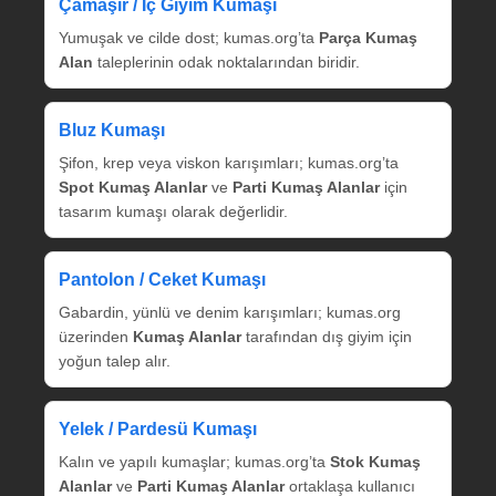
Çamaşır / İç Giyim Kumaşı
Yumuşak ve cilde dost; kumas.org’ta
Parça Kumaş
Alan
taleplerinin odak noktalarından biridir.
Bluz Kumaşı
Şifon, krep veya viskon karışımları; kumas.org’ta
Spot Kumaş Alanlar
ve
Parti Kumaş Alanlar
için
tasarım kumaşı olarak değerlidir.
Pantolon / Ceket Kumaşı
Gabardin, yünlü ve denim karışımları; kumas.org
üzerinden
Kumaş Alanlar
tarafından dış giyim için
yoğun talep alır.
Yelek / Pardesü Kumaşı
Kalın ve yapılı kumaşlar; kumas.org’ta
Stok Kumaş
Alanlar
ve
Parti Kumaş Alanlar
ortaklaşa kullanıcı