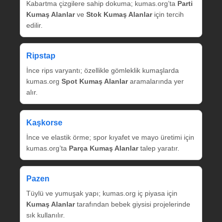
Kabartma çizgilere sahip dokuma; kumas.org’ta
Parti
Kumaş Alanlar
ve
Stok Kumaş Alanlar
için tercih
edilir.
Ripstap
İnce rips varyantı; özellikle gömleklik kumaşlarda
kumas.org
Spot Kumaş Alanlar
aramalarında yer
alır.
Kaşkorse
İnce ve elastik örme; spor kıyafet ve mayo üretimi için
kumas.org’ta
Parça Kumaş Alanlar
talep yaratır.
Pazen
Tüylü ve yumuşak yapı; kumas.org iç piyasa için
Kumaş Alanlar
tarafından bebek giysisi projelerinde
sık kullanılır.