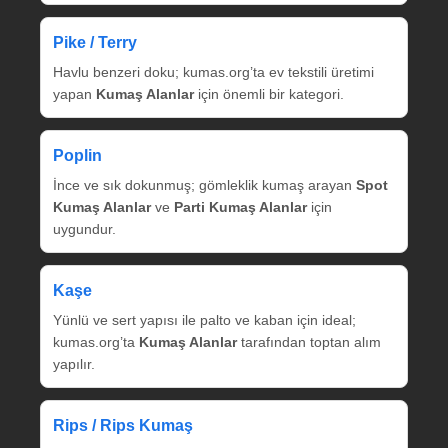
Pike / Terry
Havlu benzeri doku; kumas.org’ta ev tekstili üretimi
yapan
Kumaş Alanlar
için önemli bir kategori.
Poplin
İnce ve sık dokunmuş; gömleklik kumaş arayan
Spot
Kumaş Alanlar
ve
Parti Kumaş Alanlar
için
uygundur.
Kaşe
Yünlü ve sert yapısı ile palto ve kaban için ideal;
kumas.org’ta
Kumaş Alanlar
tarafından toptan alım
yapılır.
Rips / Rips Kumaş