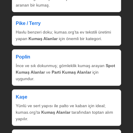
aranan bir kumaş.
Pike / Terry
Havlu benzeri doku; kumas.org’ta ev tekstili üretimi
yapan
Kumaş Alanlar
için önemli bir kategori.
Poplin
İnce ve sık dokunmuş; gömleklik kumaş arayan
Spot
Kumaş Alanlar
ve
Parti Kumaş Alanlar
için
uygundur.
Kaşe
Yünlü ve sert yapısı ile palto ve kaban için ideal;
kumas.org’ta
Kumaş Alanlar
tarafından toptan alım
yapılır.