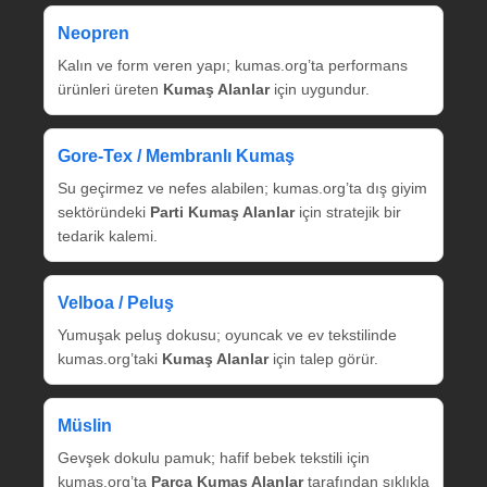
Neopren
Kalın ve form veren yapı; kumas.org’ta performans
ürünleri üreten
Kumaş Alanlar
için uygundur.
Gore‑Tex / Membranlı Kumaş
Su geçirmez ve nefes alabilen; kumas.org’ta dış giyim
sektöründeki
Parti Kumaş Alanlar
için stratejik bir
tedarik kalemi.
Velboa / Peluş
Yumuşak peluş dokusu; oyuncak ve ev tekstilinde
kumas.org’taki
Kumaş Alanlar
için talep görür.
Müslin
Gevşek dokulu pamuk; hafif bebek tekstili için
kumas.org’ta
Parça Kumaş Alanlar
tarafından sıklıkla