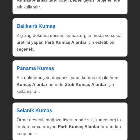
sık kullanılır.
Balıksırtı Kumaş
Zig‑zag dokuma deseni; kumas.org’ta moda ve ceket
üretimi yapan
Parti Kumaş Alanlar
için estetik bir
seçenek.
Panama Kumaş
Sık dokunmuş ve dayanıklı yapı; kumas.org ile hem
Kumaş Alanlar
hem de
Stok Kumaş Alanlar
için
kullanışlıdır.
Selanik Kumaş
Örme desenli, mağaza tişörtlerinde sık; kumas.org’ta
toptan parça arayan
Parti Kumaş Alanlar
tarafından
talep edilir.