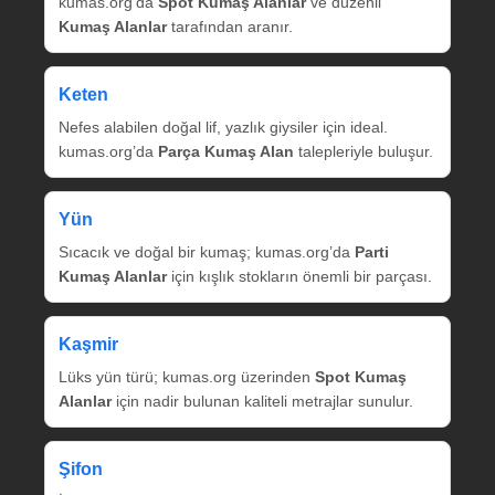
kumas.org’da
Spot Kumaş Alanlar
ve düzenli
Kumaş Alanlar
tarafından aranır.
Keten
Nefes alabilen doğal lif, yazlık giysiler için ideal.
kumas.org’da
Parça Kumaş Alan
talepleriyle buluşur.
Yün
Sıcacık ve doğal bir kumaş; kumas.org’da
Parti
Kumaş Alanlar
için kışlık stokların önemli bir parçası.
Kaşmir
Lüks yün türü; kumas.org üzerinden
Spot Kumaş
Alanlar
için nadir bulunan kaliteli metrajlar sunulur.
Şifon