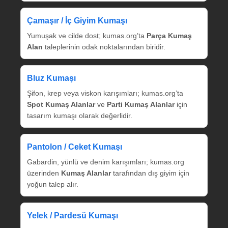
Çamaşır / İç Giyim Kumaşı
Yumuşak ve cilde dost; kumas.org’ta
Parça Kumaş
Alan
taleplerinin odak noktalarından biridir.
Bluz Kumaşı
Şifon, krep veya viskon karışımları; kumas.org’ta
Spot Kumaş Alanlar
ve
Parti Kumaş Alanlar
için
tasarım kumaşı olarak değerlidir.
Pantolon / Ceket Kumaşı
Gabardin, yünlü ve denim karışımları; kumas.org
üzerinden
Kumaş Alanlar
tarafından dış giyim için
yoğun talep alır.
Yelek / Pardesü Kumaşı