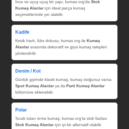
İnce ve uçuş uçuş bir yapı; kumas.org’da
Stok
Kumaş Alanlar
için ideal parça kumaş
seçeneklerinde yer alabilir.
Kadife
Kesik havlı, lüks dokusu; kumas.org ile
Kumaş
Alanlar
arasında dekoratif ve giysi kumaş talepleri
yönlendirilir.
Denim / Kot
Günlük giyimde klasik kumaş; kumaş stoğunuz varsa
Spot Kumaş Alanlar
ya da
Parti Kumaş Alanlar
bölümüne eklenebilir.
Polar
Sıcak tutan örme kumaş; kumas.org’ta stok fazlası
Stok Kumaş Alanlar
için iyi bir alternatif olabilir.