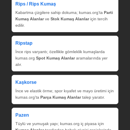
Rips / Rips Kumaş
Kabartma çizgilere sahip dokuma; kumas.org’ta
Parti
Kumaş Alanlar
ve
Stok Kumaş Alanlar
için tercih
edilir.
Ripstap
İnce rips varyantı; özellikle gömleklik kumaşlarda
kumas.org
Spot Kumaş Alanlar
aramalarında yer
alır.
Kaşkorse
İnce ve elastik örme; spor kıyafet ve mayo üretimi için
kumas.org’ta
Parça Kumaş Alanlar
talep yaratır.
Pazen
Tüylü ve yumuşak yapı; kumas.org iç piyasa için
Kumaş Alanlar
tarafından bebek giysisi projelerinde