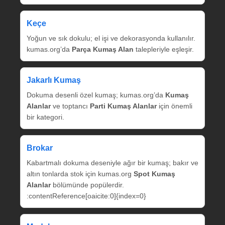
Keçe
Yoğun ve sık dokulu; el işi ve dekorasyonda kullanılır.
kumas.org’da
Parça Kumaş Alan
talepleriyle eşleşir.
Jakarlı Kumaş
Dokuma desenli özel kumaş; kumas.org’da
Kumaş
Alanlar
ve toptancı
Parti Kumaş Alanlar
için önemli
bir kategori.
Brokar
Kabartmalı dokuma deseniyle ağır bir kumaş; bakır ve
altın tonlarda stok için kumas.org
Spot Kumaş
Alanlar
bölümünde popülerdir.
:contentReference[oaicite:0]{index=0}