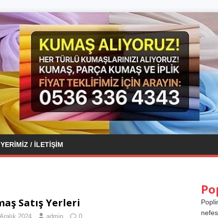
YERIMIZ / İLETIŞIM
Po
aş Satış Yerleri
Popli
nefes
Aralık 2024
admin
0