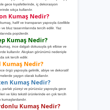
ikle gece kıyafetlerinde, iç dekorasyon
rinde sıkça kullanılır.
fon Kumaş Nedir?
 kumaş, hafif ve transparan yapısıyla özellikle
e ve bluz tasarımlarında tercih edilir. Yaz
larında popülerdir.
ep Kumaş Nedir?
kumaş, ince dalgalı dokusuyla şık elbise ve
erde kullanılır. Akışkan görünümü nedeniyle
a sık tercih edilir.
l Kumaş Nedir?
ince örgü yapısıyla gelinlik, abiye ve dekoratif
melerde yaygın olarak kullanılır.
ten Kumaş Nedir?
, parlak yüzeyi ve pürüzsüz yapısıyla gece
leri ve lüks tekstil ürünlerinde en çok tercih
n kumaşlardandır.
rdonlu Kumaş Nedir?