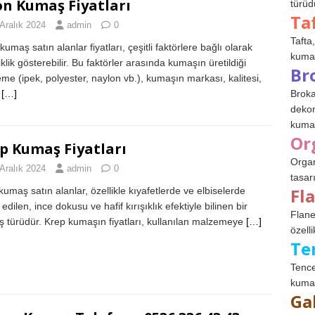
on Kumaş Fiyatları
türüdü
Ta
Aralık 2024
admin
0
Tafta,
kumaş satın alanlar fiyatları, çeşitli faktörlere bağlı olarak
kumaşl
klik gösterebilir. Bu faktörler arasında kumaşın üretildiği
Br
me (ipek, polyester, naylon vb.), kumaşın markası, kalitesi,
ı
[…]
Broka
dekor
kumaş
Or
p Kumaş Fiyatları
Organ
Aralık 2024
admin
0
tasar
Fl
kumaş satın alanlar, özellikle kıyafetlerde ve elbiselerde
 edilen, ince dokusu ve hafif kırışıklık efektiyle bilinen bir
Flane
 türüdür. Krep kumaşın fiyatları, kullanılan malzemeye
[…]
özelli
Te
Tence
kumaş
Ga