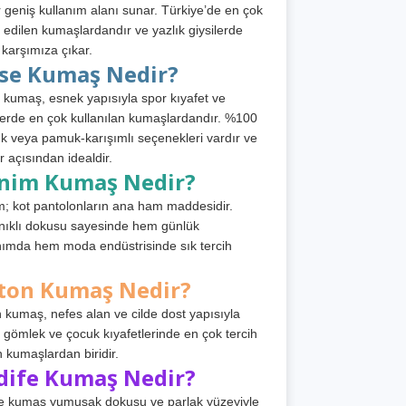
 geniş kullanım alanı sunar. Türkiye’de en çok
h edilen kumaşlardandır ve yazlık giysilerde
 karşımıza çıkar.
rse Kumaş Nedir?
 kumaş, esnek yapısıyla spor kıyafet ve
tlerde en çok kullanılan kumaşlardandır. %100
 veya pamuk-karışımlı seçenekleri vardır ve
r açısından idealdir.
nim Kumaş Nedir?
; kot pantolonların ana ham maddesidir.
ıklı dokusu sayesinde hem günlük
nımda hem moda endüstrisinde sık tercih
ton Kumaş Nedir?
 kumaş, nefes alan ve cilde dost yapısıyla
t, gömlek ve çocuk kıyafetlerinde en çok tercih
n kumaşlardan biridir.
dife Kumaş Nedir?
e kumaş yumuşak dokusu ve parlak yüzeyiyle