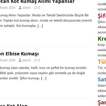
tan Kot Kumaş Alımı Yapanlar
özell
Aralık 2024
admin
0
ürünle
Şi
umaş Alımı Yapanlar: Moda ve Tekstil Sektöründe Büyük Bir
ım Toptan kot kumaş alımı, moda ve tekstil dünyasında önemli
Şifon
ere sahiptir. Kot kumaşlar,
[…]
elbis
sezon
Kr
Krep 
etekl
on Elbise Kumaşı
modad
Tü
Aralık 2024
admin
0
 kumaş satın alanlar, hafif, ince ve şeffaf bir kumaş türüdür.
Tül, 
likle ipek, polyester veya naylon gibi sentetik ya da doğal
süsle
Sa
ardan üretilir. Şifon kumaşı,
[…]
Saten
elbise
edile
Şa
ça Kot Alan