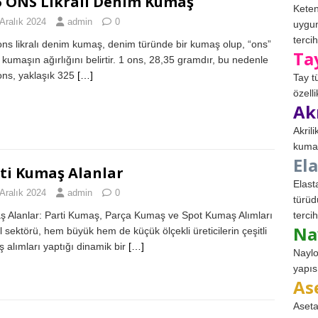
5 ONS Likralı Denim Kumaş
Keten
Aralık 2024
admin
0
uygun
tercih
ons likralı denim kumaş, denim türünde bir kumaş olup, “ons”
Ta
i kumaşın ağırlığını belirtir. 1 ons, 28,35 gramdır, bu nedenle
ons, yaklaşık 325
[…]
Tay t
özell
Ak
Akril
kumaş
El
ti Kumaş Alanlar
Elast
Aralık 2024
admin
0
türüd
tercih
 Alanlar: Parti Kumaş, Parça Kumaş ve Spot Kumaş Alımları
Na
il sektörü, hem büyük hem de küçük ölçekli üreticilerin çeşitli
 alımları yaptığı dinamik bir
[…]
Naylo
yapıs
As
Aseta