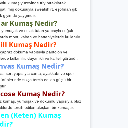
nlu kumaş yüzeyinde tüy bırakılarak
atılmış dokusuyla sweatshirt, eşofman gibi
k giyimde yaygındır.
lar Kumaş Nedir?
, yumuşak ve sıcak tutan yapısıyla soğuk
arda mont, kaban ve battaniyelerde kullanılır.
ill Kumaş Nedir?
, çapraz dokuma yapısıyla pantolon ve
erde kullanılır; dayanıklı ve kaliteli görünür.
nvas Kumaş Nedir?
s, sert yapısıyla çanta, ayakkabı ve spor
 ürünlerinde sıkça tercih edilen güçlü bir
tır.
scose Kumaş Nedir?
z kumaş, yumuşak ve dökümlü yapısıyla bluz
eklerde tercih edilen akışkan bir kumaştır.
nen (Keten) Kumaş
dir?