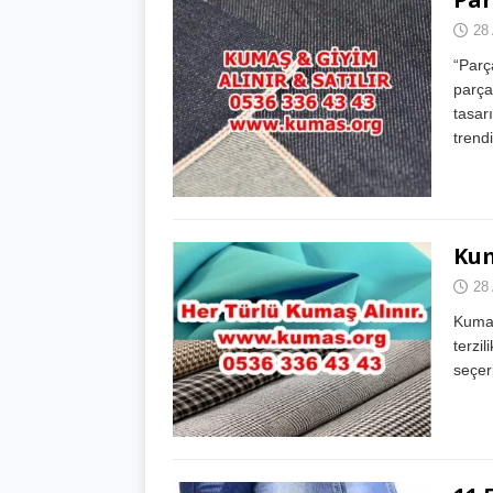
28 
“Parça
parça
tasar
trend
Kum
28 
Kumaş 
terzil
seçer