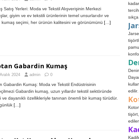
kadar
 Satış Yerleri: Moda ve Tekstil Alışverişinin Merkezi
terci
lar, giyim ve ev tekstili ürünlerinin temel unsurlarıdır ve
sıkça
 kumaş seçimi, her ürünün kalitesini ve görünümünü
[…]
Ja
Jarse
tişör
pamuk
konfo
De
ptan Gabardin Kumaş
Denim
Aralık 2024
admin
0
Dayan
kulla
n Gabardin Kumaş: Moda ve Tekstil Endüstrisinin
edilir.
çilmezi Gabardin kumaş, uzun yıllardır tekstil sektöründe
Ko
li ve dayanıklı özellikleriyle tanınan önemli bir kumaş türüdür.
günlük
[…]
Koton
tişör
edile
Ka
Kadif