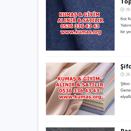
Top
29 
Kot K
Yatır
bir y
Şif
28 
Şifon
Genel
elyafl
Par