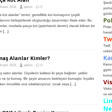
Şardo
Aralık 2024
admin
0
yumuş
günlü
 kot alanlar” terimi, genellikle kot kumaşının çeşitli
Po
larının birleştirilerek oluşturduğu tasarımları ifade eder. Bu
ımlar, modada parça kot (patchwork denim) olarak bilinen bir
Polar
in
[…]
haval
Tw
Twill
ceketl
Ka
aş Alanlar Kimler?
Kanva
Aralık 2024
admin
0
giyim
satın alanlar. Giysilerin kalitesi iki şeye bağlıdır: yetkin
kumaş
ik ve iyi kumaş. Bir şeyin amacını belirleyen kumaştır, kıyafet
Vi
ken öncelikle ona odaklanıyoruz: sıcak veya
[…]
Visko
ve et
Li
Ne