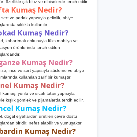
r; özellikle şık bluz ve elbiselerde tercih edilir.
fta Kumaş Nedir?
 sert ve parlak yapısıyla gelinlik, abiye
arında sıklıkla kullanılır.
okad Kumaş Nedir?
d, kabartmalı dokusuyla lüks mobilya ve
asyon ürünlerinde tercih edilen
lardandır.
ganze Kumaş Nedir?
ze, ince ve sert yapısıyla süsleme ve abiye
ımlarında kullanılan zarif bir kumaştır.
anel Kumaş Nedir?
l kumaş, yünlü ve sıcak tutan yapısıyla
kle kışlık gömlek ve pijamalarda tercih edilir.
ncel Kumaş Nedir?
l, doğal elyaflardan üretilen çevre dostu
lardan biridir; nefes alabilir ve yumuşaktır.
bardin Kumaş Nedir?