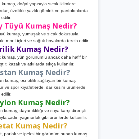
 kumaş, doğal yapısıyla sıcak iklimlere
dur; özellikle yazlık gömlek ve pantolonlarda
 edilir.
y Tüyü Kumaş Nedir?
üyü kumaş, yumuşak ve sıcak dokusuyla
ikle mont içleri ve soğuk havalarda tercih edilir.
rilik Kumaş Nedir?
ik kumaş, yün görünümlü ancak daha hafif bir
tır; kazak ve atkılarda sıkça kullanılır.
astan Kumaş Nedir?
an kumaş, esneklik sağlayan bir kumaş
ür ve spor kıyafetlerde, dar kesim ürünlerde
 edilir.
ylon Kumaş Nedir?
n kumaş, dayanıklılığı ve suya karşı dirençli
ıyla çadır, yağmurluk gibi ürünlerde kullanılır.
etat Kumaş Nedir?
t, parlak ve ipeksi bir görünüm sunan kumaş