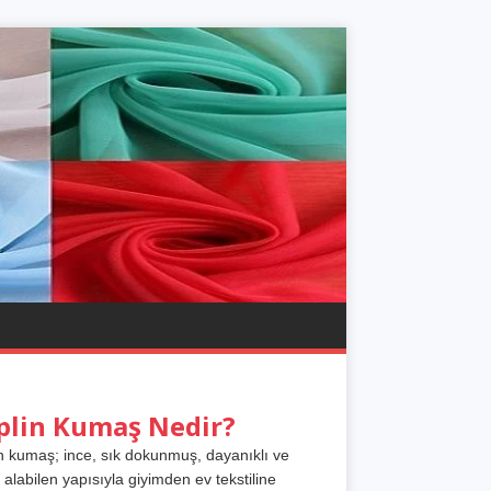
plin Kumaş Nedir?
n kumaş; ince, sık dokunmuş, dayanıklı ve
 alabilen yapısıyla giyimden ev tekstiline