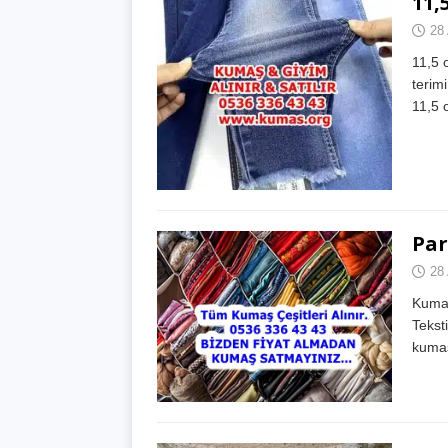
11,
28 
11,5 
terim
11,5 
Par
28 
Kumaş
Tekst
kumaş