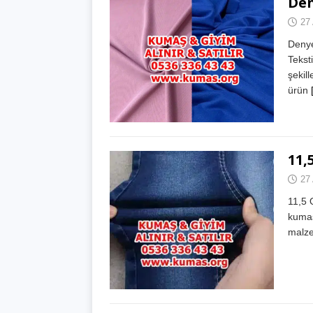
Den
27 
Denye
Tekst
şekil
ürün
11,
27 
11,5 
kumaş 
malze