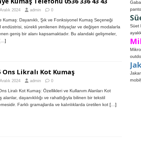
ye Kumaş Telefonu 0536 336 43 43
Gabar
panto
Aralık 2024
admin
0
Sü
 Kumaş: Dayanıklı, Şık ve Fonksiyonel Kumaş Seçeneği
Süet 
il endüstrisi, sürekli yenilenen ihtiyaçlar ve değişen modalarla
ayakk
lenen geniş bir alanı kapsamaktadır. Bu alandaki gelişmeler,
Mi
[…]
Mikro
outdo
Ja
5 Ons Likralı Kot Kumaş
Jakar
mobil
Aralık 2024
admin
0
Ons Liralı Kot Kumaş: Özellikleri ve Kullanım Alanları Kot
alanlar, dayanıklılığı ve rahatlığıyla bilinen bir tekstil
mesidir. Farklı gramajlarda ve kalınlıklarda üretilen kot
[…]