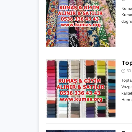
Kumaş
Kumaş
doğru
To
30 
Topta
Vazge
kalite
Hem 