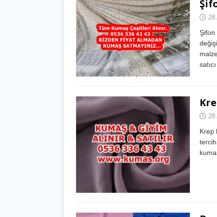
Şif
28 
Şifon 
değişi
malze
satıc
Kre
28 
Krep 
tercih
kumaş