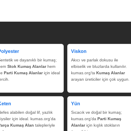
Polyester
Viskon
entetik ve dayanıklı bir kumaş;
Akıcı ve parlak dokusu ile
hem
Stok Kumaş Alanlar
hem
elbiselik ve bluzlarda kullanılır.
de
Parti Kumaş Alanlar
için ideal
kumas.org’ta
Kumaş Alanlar
ercih.
arayan üreticiler için çok uygun.
Keten
Yün
efes alabilen doğal lif, yazlık
Sıcacık ve doğal bir kumaş;
iysiler için ideal. kumas.org’da
kumas.org’da
Parti Kumaş
Parça Kumaş Alan
talepleriyle
Alanlar
için kışlık stokların