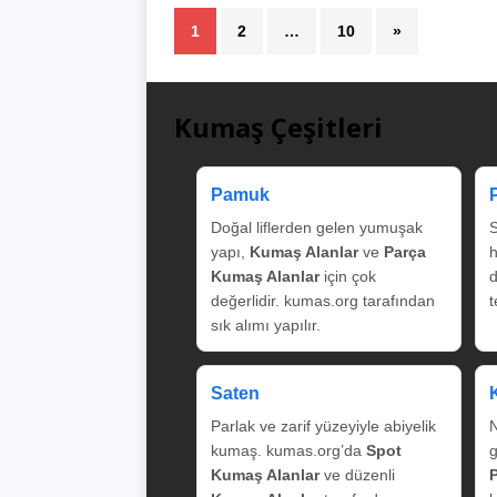
1
2
…
10
»
Kumaş Çeşitleri
Pamuk
Doğal liflerden gelen yumuşak
S
yapı,
Kumaş Alanlar
ve
Parça
Kumaş Alanlar
için çok
değerlidir. kumas.org tarafından
t
sık alımı yapılır.
Saten
Parlak ve zarif yüzeyiyle abiyelik
N
kumaş. kumas.org’da
Spot
g
Kumaş Alanlar
ve düzenli