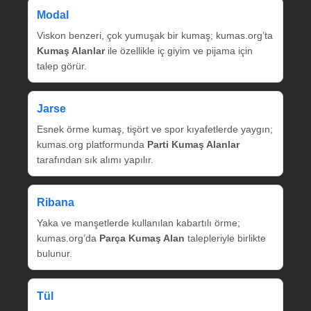
Modal
Viskon benzeri, çok yumuşak bir kumaş; kumas.org’ta
Kumaş Alanlar
ile özellikle iç giyim ve pijama için
talep görür.
Jarse
Esnek örme kumaş, tişört ve spor kıyafetlerde yaygın;
kumas.org platformunda
Parti Kumaş Alanlar
tarafından sık alımı yapılır.
Ribana
Yaka ve manşetlerde kullanılan kabartılı örme;
kumas.org’da
Parça Kumaş Alan
talepleriyle birlikte
bulunur.
Tül