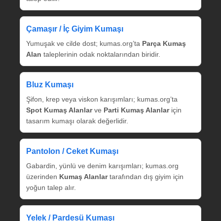
Çamaşır / İç Giyim Kumaşı
Yumuşak ve cilde dost; kumas.org’ta
Parça Kumaş
Alan
taleplerinin odak noktalarından biridir.
Bluz Kumaşı
Şifon, krep veya viskon karışımları; kumas.org’ta
Spot Kumaş Alanlar
ve
Parti Kumaş Alanlar
için
tasarım kumaşı olarak değerlidir.
Pantolon / Ceket Kumaşı
Gabardin, yünlü ve denim karışımları; kumas.org
üzerinden
Kumaş Alanlar
tarafından dış giyim için
yoğun talep alır.
Yelek / Pardesü Kumaşı