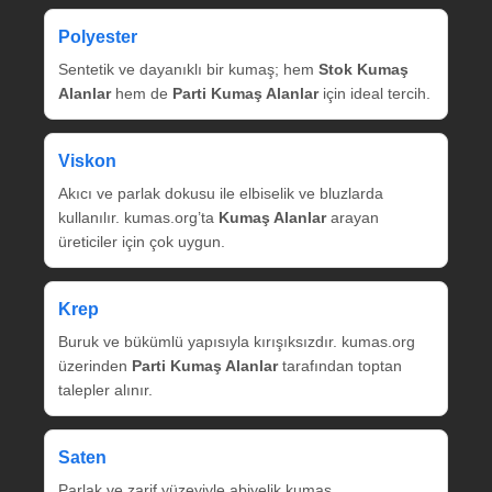
Polyester
Sentetik ve dayanıklı bir kumaş; hem
Stok Kumaş
Alanlar
hem de
Parti Kumaş Alanlar
için ideal tercih.
Viskon
Akıcı ve parlak dokusu ile elbiselik ve bluzlarda
kullanılır. kumas.org’ta
Kumaş Alanlar
arayan
üreticiler için çok uygun.
Krep
Buruk ve bükümlü yapısıyla kırışıksızdır. kumas.org
üzerinden
Parti Kumaş Alanlar
tarafından toptan
talepler alınır.
Saten
Parlak ve zarif yüzeyiyle abiyelik kumaş.