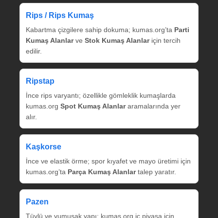
Rips / Rips Kumaş
Kabartma çizgilere sahip dokuma; kumas.org’ta
Parti
Kumaş Alanlar
ve
Stok Kumaş Alanlar
için tercih
edilir.
Ripstap
İnce rips varyantı; özellikle gömleklik kumaşlarda
kumas.org
Spot Kumaş Alanlar
aramalarında yer
alır.
Kaşkorse
İnce ve elastik örme; spor kıyafet ve mayo üretimi için
kumas.org’ta
Parça Kumaş Alanlar
talep yaratır.
Pazen
Tüylü ve yumuşak yapı; kumas.org iç piyasa için