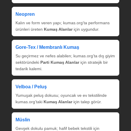
Neopren
Kalın ve form veren yapı; kumas.org’ta performans
ürünleri üreten
Kumaş Alanlar
için uygundur.
Gore‑Tex / Membranlı Kumaş
Su geçirmez ve nefes alabilen; kumas.org’ta dış giyim
sektöründeki
Parti Kumaş Alanlar
için stratejik bir
tedarik kalemi.
Velboa / Peluş
Yumuşak peluş dokusu; oyuncak ve ev tekstilinde
kumas.org’taki
Kumaş Alanlar
için talep görür.
Müslin
Gevşek dokulu pamuk; hafif bebek tekstili için