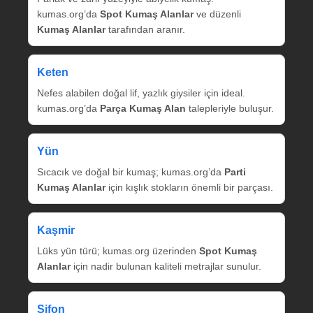
kumas.org’da
Spot Kumaş Alanlar
ve düzenli
Kumaş Alanlar
tarafından aranır.
Keten
Nefes alabilen doğal lif, yazlık giysiler için ideal.
kumas.org’da
Parça Kumaş Alan
talepleriyle buluşur.
Yün
Sıcacık ve doğal bir kumaş; kumas.org’da
Parti
Kumaş Alanlar
için kışlık stokların önemli bir parçası.
Kaşmir
Lüks yün türü; kumas.org üzerinden
Spot Kumaş
Alanlar
için nadir bulunan kaliteli metrajlar sunulur.
Şifon