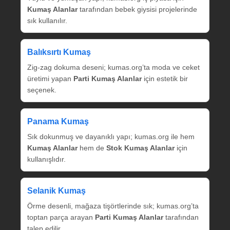
Kumaş Alanlar
tarafından bebek giysisi projelerinde
sık kullanılır.
Balıksırtı Kumaş
Zig‑zag dokuma deseni; kumas.org’ta moda ve ceket
üretimi yapan
Parti Kumaş Alanlar
için estetik bir
seçenek.
Panama Kumaş
Sık dokunmuş ve dayanıklı yapı; kumas.org ile hem
Kumaş Alanlar
hem de
Stok Kumaş Alanlar
için
kullanışlıdır.
Selanik Kumaş
Örme desenli, mağaza tişörtlerinde sık; kumas.org’ta
toptan parça arayan
Parti Kumaş Alanlar
tarafından
talep edilir.