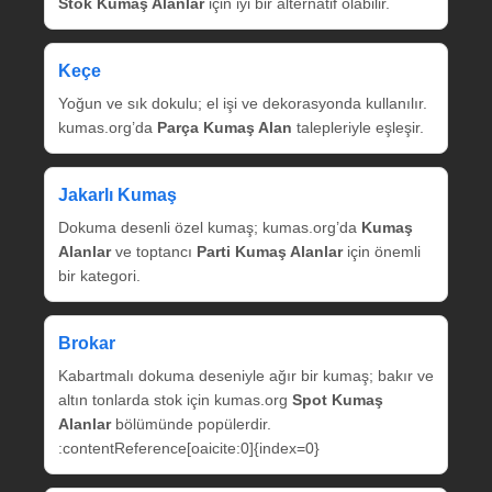
Stok Kumaş Alanlar
için iyi bir alternatif olabilir.
Keçe
Yoğun ve sık dokulu; el işi ve dekorasyonda kullanılır.
kumas.org’da
Parça Kumaş Alan
talepleriyle eşleşir.
Jakarlı Kumaş
Dokuma desenli özel kumaş; kumas.org’da
Kumaş
Alanlar
ve toptancı
Parti Kumaş Alanlar
için önemli
bir kategori.
Brokar
Kabartmalı dokuma deseniyle ağır bir kumaş; bakır ve
altın tonlarda stok için kumas.org
Spot Kumaş
Alanlar
bölümünde popülerdir.
:contentReference[oaicite:0]{index=0}