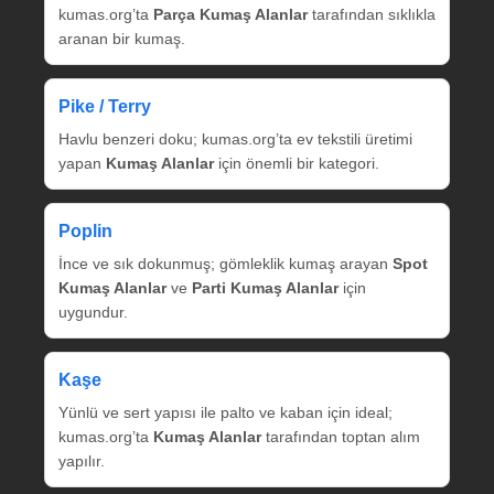
kumas.org’ta
Parça Kumaş Alanlar
tarafından sıklıkla
aranan bir kumaş.
Pike / Terry
Havlu benzeri doku; kumas.org’ta ev tekstili üretimi
yapan
Kumaş Alanlar
için önemli bir kategori.
Poplin
İnce ve sık dokunmuş; gömleklik kumaş arayan
Spot
Kumaş Alanlar
ve
Parti Kumaş Alanlar
için
uygundur.
Kaşe
Yünlü ve sert yapısı ile palto ve kaban için ideal;
kumas.org’ta
Kumaş Alanlar
tarafından toptan alım
yapılır.