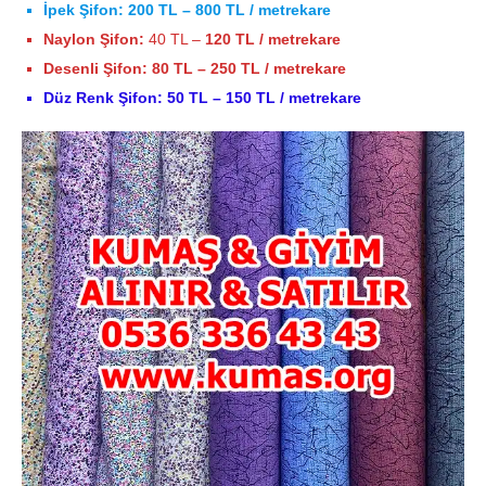
İpek Şifon:
200 TL – 800 TL / metrekare
Naylon Şifon:
40 TL –
120 TL / metrekare
Desenli Şifon:
80 TL – 250 TL / metrekare
Düz Renk Şifon:
50 TL – 150 TL / metrekare