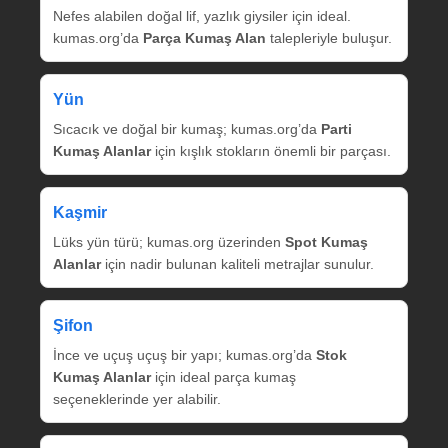
Nefes alabilen doğal lif, yazlık giysiler için ideal.
kumas.org’da
Parça Kumaş Alan
talepleriyle buluşur.
Yün
Sıcacık ve doğal bir kumaş; kumas.org’da
Parti
Kumaş Alanlar
için kışlık stokların önemli bir parçası.
Kaşmir
Lüks yün türü; kumas.org üzerinden
Spot Kumaş
Alanlar
için nadir bulunan kaliteli metrajlar sunulur.
Şifon
İnce ve uçuş uçuş bir yapı; kumas.org’da
Stok
Kumaş Alanlar
için ideal parça kumaş
seçeneklerinde yer alabilir.