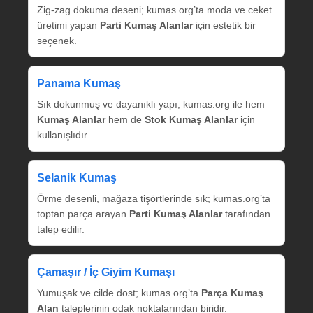
Zig‑zag dokuma deseni; kumas.org’ta moda ve ceket
üretimi yapan
Parti Kumaş Alanlar
için estetik bir
seçenek.
Panama Kumaş
Sık dokunmuş ve dayanıklı yapı; kumas.org ile hem
Kumaş Alanlar
hem de
Stok Kumaş Alanlar
için
kullanışlıdır.
Selanik Kumaş
Örme desenli, mağaza tişörtlerinde sık; kumas.org’ta
toptan parça arayan
Parti Kumaş Alanlar
tarafından
talep edilir.
Çamaşır / İç Giyim Kumaşı
Yumuşak ve cilde dost; kumas.org’ta
Parça Kumaş
Alan
taleplerinin odak noktalarından biridir.