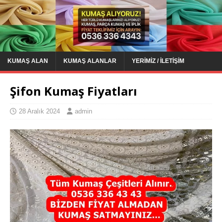
KUMAŞ ALAN
KUMAŞ ALANLAR
YERIMIZ / İLETIŞIM
Şifon Kumaş Fiyatları
28 Aralık 2024
admin