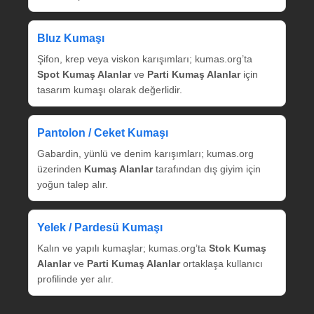
Bluz Kumaşı
Şifon, krep veya viskon karışımları; kumas.org’ta
Spot Kumaş Alanlar
ve
Parti Kumaş Alanlar
için
tasarım kumaşı olarak değerlidir.
Pantolon / Ceket Kumaşı
Gabardin, yünlü ve denim karışımları; kumas.org
üzerinden
Kumaş Alanlar
tarafından dış giyim için
yoğun talep alır.
Yelek / Pardesü Kumaşı
Kalın ve yapılı kumaşlar; kumas.org’ta
Stok Kumaş
Alanlar
ve
Parti Kumaş Alanlar
ortaklaşa kullanıcı
profilinde yer alır.