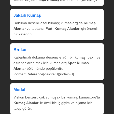
Jakarlı Kumaş
Dokuma desenli özel kumaş; kumas.org’da
Kumaş
Alanlar
ve toptancı
Parti Kumaş Alanlar
için önemli
bir kategori.
Brokar
Kabartmalı dokuma deseniyle ağır bir kumaş; bakır ve
altın tonlarda stok için kumas.org
Spot Kumaş
Alanlar
bölümünde popülerdir.
:contentReference[oaicite:0]{index=0}
Modal
Viskon benzeri, çok yumuşak bir kumaş; kumas.org’ta
Kumaş Alanlar
ile özellikle iç giyim ve pijama için
talep görür.