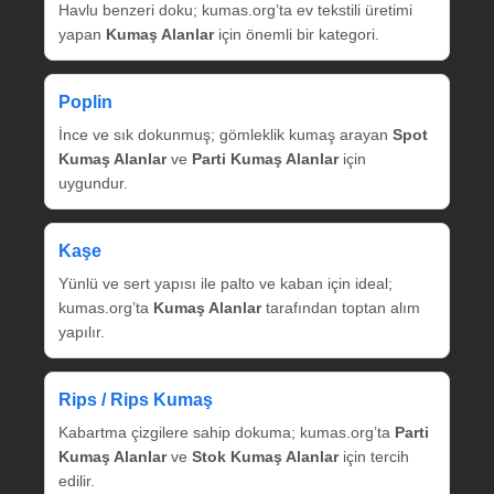
Havlu benzeri doku; kumas.org’ta ev tekstili üretimi
yapan
Kumaş Alanlar
için önemli bir kategori.
Poplin
İnce ve sık dokunmuş; gömleklik kumaş arayan
Spot
Kumaş Alanlar
ve
Parti Kumaş Alanlar
için
uygundur.
Kaşe
Yünlü ve sert yapısı ile palto ve kaban için ideal;
kumas.org’ta
Kumaş Alanlar
tarafından toptan alım
yapılır.
Rips / Rips Kumaş
Kabartma çizgilere sahip dokuma; kumas.org’ta
Parti
Kumaş Alanlar
ve
Stok Kumaş Alanlar
için tercih
edilir.