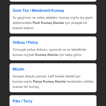
Gore‑Tex / Membranlı Kumaş
Su geçirmez ve nefes alabilen; kumas.org’ta dış giyim
sektöründeki
Parti Kumaş Alanlar
için stratejik bir
tedarik kalemi.
Velboa / Peluş
Yumuşak peluş dokusu; oyuncak ve ev tekstilinde
kumas.org’taki
Kumaş Alanlar
için talep görür.
Müslin
Gevşek dokulu pamuk; hafif bebek tekstili için
kumas.org’ta
Parça Kumaş Alanlar
tarafından sıklıkla
aranan bir kumaş.
Pike / Terry