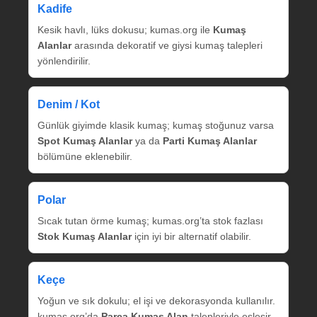
Kadife
Kesik havlı, lüks dokusu; kumas.org ile
Kumaş
Alanlar
arasında dekoratif ve giysi kumaş talepleri
yönlendirilir.
Denim / Kot
Günlük giyimde klasik kumaş; kumaş stoğunuz varsa
Spot Kumaş Alanlar
ya da
Parti Kumaş Alanlar
bölümüne eklenebilir.
Polar
Sıcak tutan örme kumaş; kumas.org’ta stok fazlası
Stok Kumaş Alanlar
için iyi bir alternatif olabilir.
Keçe
Yoğun ve sık dokulu; el işi ve dekorasyonda kullanılır.
kumas.org’da
Parça Kumaş Alan
talepleriyle eşleşir.