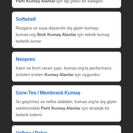
Parti Kumaş Alanlar
için ilgi çekici bir kategori.
Softshell
Rüzgara ve suya dayanıklı dış giyim kumaşı;
kumas.org
Stok Kumaş Alanlar
için teknik kumaş
tedariki sunar.
Neopren
Kalın ve form veren yapı; kumas.org’ta performans
ürünleri üreten
Kumaş Alanlar
için uygundur.
Gore‑Tex / Membranlı Kumaş
Su geçirmez ve nefes alabilen; kumas.org’ta dış giyim
sektöründeki
Parti Kumaş Alanlar
için stratejik bir
tedarik kalemi.
Velboa / Peluş