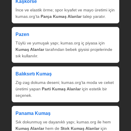
Kaşkorse
İnce ve elastik örme; spor kıyafet ve mayo üretimi için
kumas.org’ta
Parça Kumaş Alanlar
talep yaratır.
Pazen
Tüylü ve yumuşak yapı; kumas.org iç piyasa için
Kumaş Alanlar
tarafından bebek giysisi projelerinde
sık kullanılır.
Balıksırtı Kumaş
Zig‑zag dokuma deseni; kumas.org’ta moda ve ceket
üretimi yapan
Parti Kumaş Alanlar
için estetik bir
seçenek.
Panama Kumaş
Sık dokunmuş ve dayanıklı yapı; kumas.org ile hem
Kumaş Alanlar
hem de
Stok Kumaş Alanlar
için