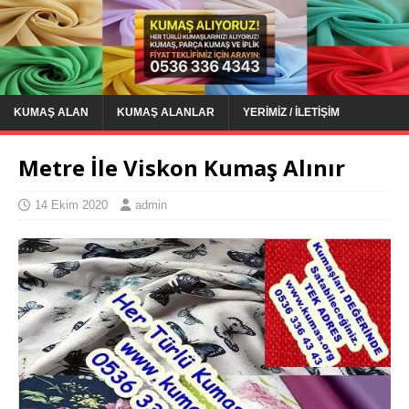
KUMAŞ ALAN
KUMAŞ ALANLAR
YERIMIZ / İLETIŞIM
Metre İle Viskon Kumaş Alınır
14 Ekim 2020
admin