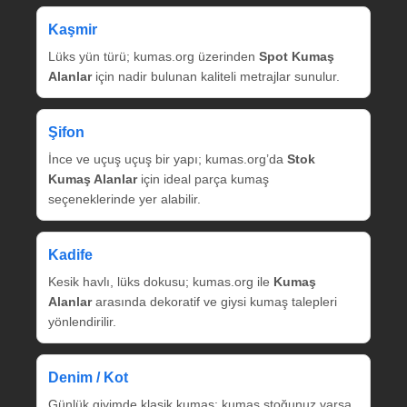
Kaşmir
Lüks yün türü; kumas.org üzerinden
Spot Kumaş
Alanlar
için nadir bulunan kaliteli metrajlar sunulur.
Şifon
İnce ve uçuş uçuş bir yapı; kumas.org’da
Stok
Kumaş Alanlar
için ideal parça kumaş
seçeneklerinde yer alabilir.
Kadife
Kesik havlı, lüks dokusu; kumas.org ile
Kumaş
Alanlar
arasında dekoratif ve giysi kumaş talepleri
yönlendirilir.
Denim / Kot
Günlük giyimde klasik kumaş; kumaş stoğunuz varsa