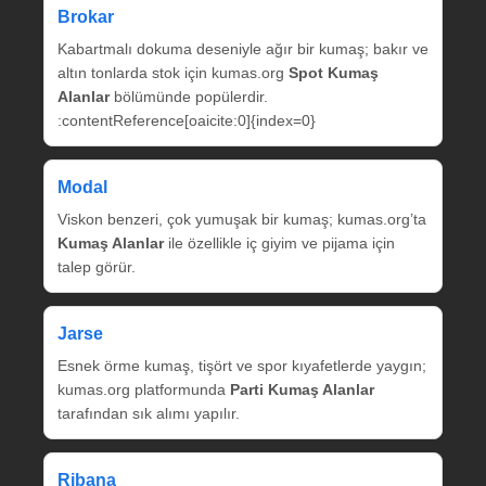
Brokar
Kabartmalı dokuma deseniyle ağır bir kumaş; bakır ve
altın tonlarda stok için kumas.org
Spot Kumaş
Alanlar
bölümünde popülerdir.
:contentReference[oaicite:0]{index=0}
Modal
Viskon benzeri, çok yumuşak bir kumaş; kumas.org’ta
Kumaş Alanlar
ile özellikle iç giyim ve pijama için
talep görür.
Jarse
Esnek örme kumaş, tişört ve spor kıyafetlerde yaygın;
kumas.org platformunda
Parti Kumaş Alanlar
tarafından sık alımı yapılır.
Ribana