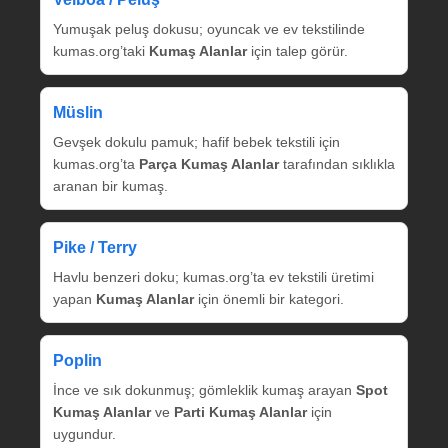
Yumuşak peluş dokusu; oyuncak ve ev tekstilinde
kumas.org’taki
Kumaş Alanlar
için talep görür.
Müslin
Gevşek dokulu pamuk; hafif bebek tekstili için
kumas.org’ta
Parça Kumaş Alanlar
tarafından sıklıkla
aranan bir kumaş.
Pike / Terry
Havlu benzeri doku; kumas.org’ta ev tekstili üretimi
yapan
Kumaş Alanlar
için önemli bir kategori.
Poplin
İnce ve sık dokunmuş; gömleklik kumaş arayan
Spot
Kumaş Alanlar
ve
Parti Kumaş Alanlar
için
uygundur.