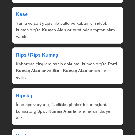
Kaşe
Yünlü ve sert yapısı ile palto ve kaban için ideal;
kumas.org’ta
Kumaş Alanlar
tarafından toptan alım
yapılır.
Rips / Rips Kumaş
Kabartma çizgilere sahip dokuma; kumas.org’ta
Parti
Kumaş Alanlar
ve
Stok Kumaş Alanlar
için tercih
edilir.
Ripstap
İnce rips varyantı; özellikle gömleklik kumaşlarda
kumas.org
Spot Kumaş Alanlar
aramalarında yer
alır.