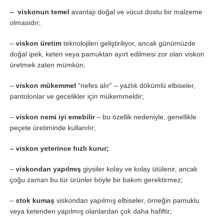
– viskonun temel
avantajı doğal ve vücut dostu bir malzeme
olmasıdır;
–
viskon üretim
teknolojileri geliştiriliyor, ancak günümüzde
doğal ipek, keten veya pamuktan ayırt edilmesi zor olan viskon
üretmek zaten mümkün;
–
viskon mükemmel
“nefes alır” – yazlık dökümlü elbiseler,
pantolonlar ve gecelikler için mükemmeldir;
–
viskon nemi iyi emebilir
– bu özellik nedeniyle, genellikle
peçete üretiminde kullanılır;
– viskon yeterince hızlı kurur;
–
viskondan yapılmış
giysiler kolay ve kolay ütülenir, ancak
çoğu zaman bu tür ürünler böyle bir bakım gerektirmez;
–
stok kumaş
viskondan yapılmış elbiseler, örneğin pamuklu
veya ketenden yapılmış olanlardan çok daha hafiftir;