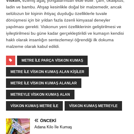
Viskon,
ezilmiş ağaç yongalarından elde edilir: çam, okaliptüs,
ladin ve bambu. Ahşap kesinlikle doğal bir malzemedir, ancak
selülozun bir kişinin ihtiyaç duyduğu özelliklerle tuvale
dönüşmesi için bir yıldan fazla özenli kimyasal deneyler
yapılması gerekti. Viskonun yeni özelliklerinin geliştirilmesi ve
iyileştirilmesi bu güne kadar gerçekleştirildi ve kumaşın kendisi
haklı olarak insanlığın sentezlemeyi öğrendiği ilk dokuma
malzeme olarak kabul edildi.
METRE ILE PARÇA VISKON KUMAŞ
METRE ILE VISKON KUMAŞ ALAN KIŞILER
METRE ILE VISKON KUMAŞ ALANLAR
METREYLE VISKON KUMAŞ ALAN
VISKON KUMAŞ METRE ILE
VISKON KUMAŞ METREYLE
ÖNCEKI
Adana Kilo İle Kumaş