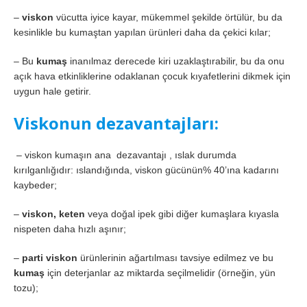
–
viskon
vücutta iyice kayar, mükemmel şekilde örtülür, bu da
kesinlikle bu kumaştan yapılan ürünleri daha da çekici kılar;
– Bu
kumaş
inanılmaz derecede kiri uzaklaştırabilir, bu da onu
açık hava etkinliklerine odaklanan çocuk kıyafetlerini dikmek için
uygun hale getirir.
Viskonun dezavantajları:
– viskon kumaşın ana dezavantajı , ıslak durumda
kırılganlığıdır: ıslandığında, viskon gücünün% 40’ına kadarını
kaybeder;
–
viskon, keten
veya doğal ipek gibi diğer kumaşlara kıyasla
nispeten daha hızlı aşınır;
–
parti viskon
ürünlerinin ağartılması tavsiye edilmez ve bu
kumaş
için deterjanlar az miktarda seçilmelidir (örneğin, yün
tozu);