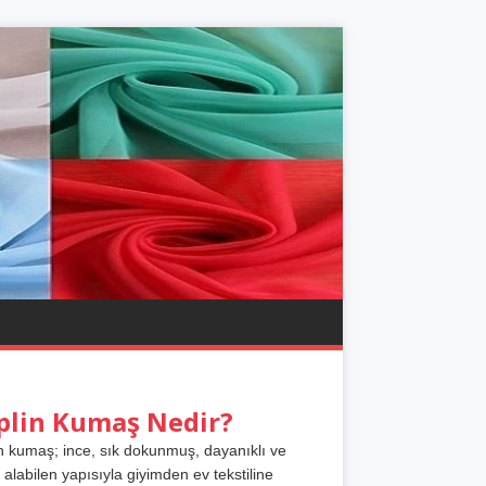
plin Kumaş Nedir?
n kumaş; ince, sık dokunmuş, dayanıklı ve
 alabilen yapısıyla giyimden ev tekstiline