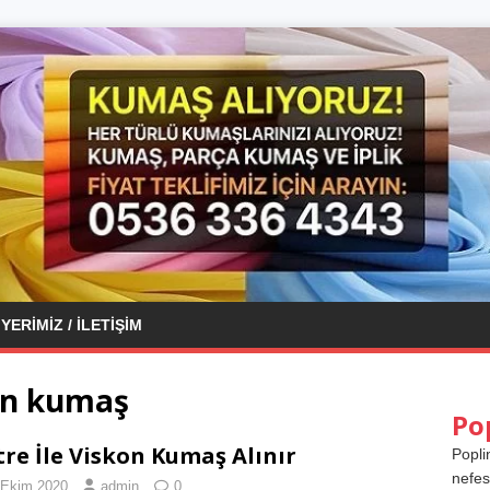
YERIMIZ / İLETIŞIM
kon kumaş
Po
re İle Viskon Kumaş Alınır
Popli
nefes
 Ekim 2020
admin
0