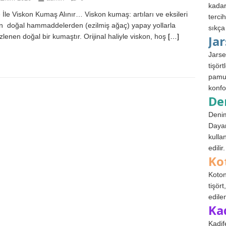
kadar
 İle Viskon Kumaş Alınır… Viskon kumaş: artıları ve eksileri
terci
n doğal hammaddelerden (ezilmiş ağaç) yapay yollarla
sıkça
zlenen doğal bir kumaştır. Orijinal haliyle viskon, hoş
[…]
Ja
Jarse
tişör
pamuk
konfo
De
Denim
Dayan
kulla
edilir.
Ko
Koton
tişör
edile
Ka
Kadif