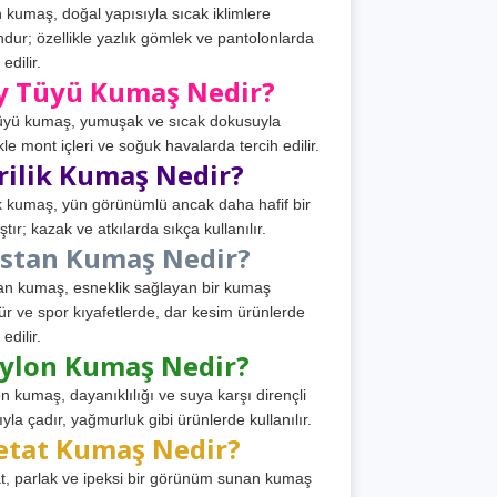
 kumaş, doğal yapısıyla sıcak iklimlere
dur; özellikle yazlık gömlek ve pantolonlarda
 edilir.
y Tüyü Kumaş Nedir?
üyü kumaş, yumuşak ve sıcak dokusuyla
ikle mont içleri ve soğuk havalarda tercih edilir.
rilik Kumaş Nedir?
ik kumaş, yün görünümlü ancak daha hafif bir
tır; kazak ve atkılarda sıkça kullanılır.
astan Kumaş Nedir?
an kumaş, esneklik sağlayan bir kumaş
ür ve spor kıyafetlerde, dar kesim ürünlerde
 edilir.
ylon Kumaş Nedir?
n kumaş, dayanıklılığı ve suya karşı dirençli
ıyla çadır, yağmurluk gibi ürünlerde kullanılır.
etat Kumaş Nedir?
t, parlak ve ipeksi bir görünüm sunan kumaş