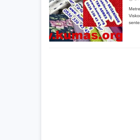
Metre
Visko
sente