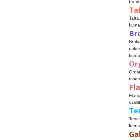
türüdü
Ta
Tafta,
kumaşl
Br
Broka
dekor
kumaş
Or
Organ
tasar
Fl
Flane
özelli
Te
Tence
kumaş
Ga