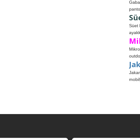
Gabar
panto
Sü
Süet 
ayakk
Mi
Mikro
outdo
Ja
Jakar
mobil