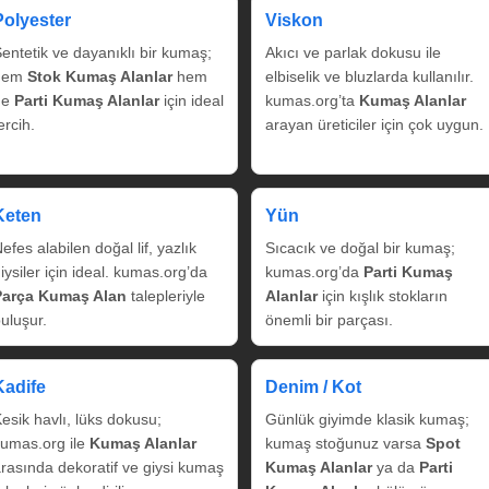
Polyester
Viskon
entetik ve dayanıklı bir kumaş;
Akıcı ve parlak dokusu ile
hem
Stok Kumaş Alanlar
hem
elbiselik ve bluzlarda kullanılır.
de
Parti Kumaş Alanlar
için ideal
kumas.org’ta
Kumaş Alanlar
ercih.
arayan üreticiler için çok uygun.
Keten
Yün
efes alabilen doğal lif, yazlık
Sıcacık ve doğal bir kumaş;
iysiler için ideal. kumas.org’da
kumas.org’da
Parti Kumaş
Parça Kumaş Alan
talepleriyle
Alanlar
için kışlık stokların
uluşur.
önemli bir parçası.
Kadife
Denim / Kot
esik havlı, lüks dokusu;
Günlük giyimde klasik kumaş;
umas.org ile
Kumaş Alanlar
kumaş stoğunuz varsa
Spot
rasında dekoratif ve giysi kumaş
Kumaş Alanlar
ya da
Parti