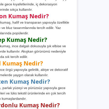
ikle gece kıyafetlerinde, iç dekorasyon
rinde sıkça kullanılır.
fon Kumaş Nedir?
 kumaş, hafif ve transparan yapısıyla özellikle
e ve bluz tasarımlarında tercih edilir. Yaz
larında popülerdir.
ep Kumaş Nedir?
kumaş, ince dalgalı dokusuyla şık elbise ve
erde kullanılır. Akışkan görünümü nedeniyle
a sık tercih edilir.
l Kumaş Nedir?
ince örgü yapısıyla gelinlik, abiye ve dekoratif
melerde yaygın olarak kullanılır.
ten Kumaş Nedir?
, parlak yüzeyi ve pürüzsüz yapısıyla gece
leri ve lüks tekstil ürünlerinde en çok tercih
n kumaşlardandır.
rdonlu Kumaş Nedir?