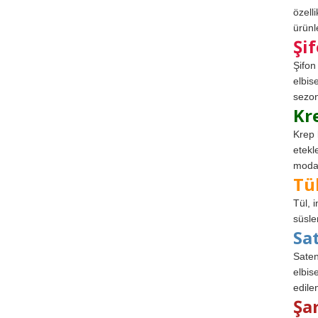
özell
ürünle
Şi
Şifon
elbis
sezon
Kr
Krep 
etekl
modad
Tü
Tül, 
süsle
Sa
Saten
elbise
edile
Şa