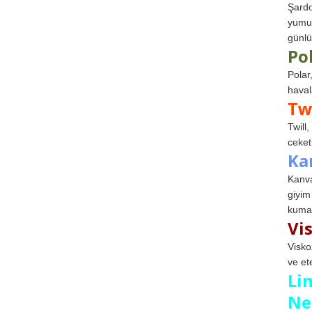
Şardo
yumuş
günlü
Po
Polar
haval
Tw
Twill
ceketl
Ka
Kanva
giyim
kumaş
Vi
Visko
ve et
Li
Ne