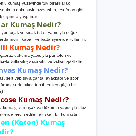
nlu kumaş yüzeyinde tüy bırakılarak
atılmış dokusuyla sweatshirt, eşofman gibi
k giyimde yaygındır.
lar Kumaş Nedir?
, yumuşak ve sıcak tutan yapısıyla soğuk
arda mont, kaban ve battaniyelerde kullanılır.
ill Kumaş Nedir?
, çapraz dokuma yapısıyla pantolon ve
erde kullanılır; dayanıklı ve kaliteli görünür.
nvas Kumaş Nedir?
s, sert yapısıyla çanta, ayakkabı ve spor
 ürünlerinde sıkça tercih edilen güçlü bir
tır.
scose Kumaş Nedir?
z kumaş, yumuşak ve dökümlü yapısıyla bluz
eklerde tercih edilen akışkan bir kumaştır.
nen (Keten) Kumaş
dir?