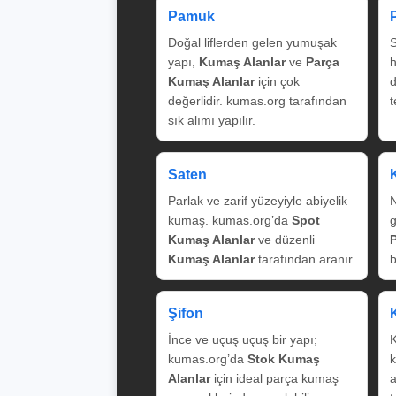
Pamuk
Doğal liflerden gelen yumuşak
S
yapı,
Kumaş Alanlar
ve
Parça
Kumaş Alanlar
için çok
değerlidir. kumas.org tarafından
t
sık alımı yapılır.
Saten
Parlak ve zarif yüzeyiyle abiyelik
N
kumaş. kumas.org’da
Spot
g
Kumaş Alanlar
ve düzenli
Kumaş Alanlar
tarafından aranır.
b
Şifon
İnce ve uçuş uçuş bir yapı;
K
kumas.org’da
Stok Kumaş
k
Alanlar
için ideal parça kumaş
a