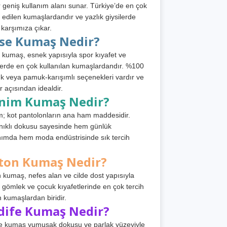
 geniş kullanım alanı sunar. Türkiye’de en çok
h edilen kumaşlardandır ve yazlık giysilerde
 karşımıza çıkar.
rse Kumaş Nedir?
 kumaş, esnek yapısıyla spor kıyafet ve
tlerde en çok kullanılan kumaşlardandır. %100
 veya pamuk-karışımlı seçenekleri vardır ve
r açısından idealdir.
nim Kumaş Nedir?
; kot pantolonların ana ham maddesidir.
ıklı dokusu sayesinde hem günlük
nımda hem moda endüstrisinde sık tercih
ton Kumaş Nedir?
 kumaş, nefes alan ve cilde dost yapısıyla
t, gömlek ve çocuk kıyafetlerinde en çok tercih
n kumaşlardan biridir.
dife Kumaş Nedir?
e kumaş yumuşak dokusu ve parlak yüzeyiyle