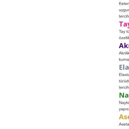
Keten
uygun
tercih
Ta
Tay t
özell
Ak
Akril
kumaş
El
Elast
türüd
tercih
Na
Naylo
yapıs
As
Aseta