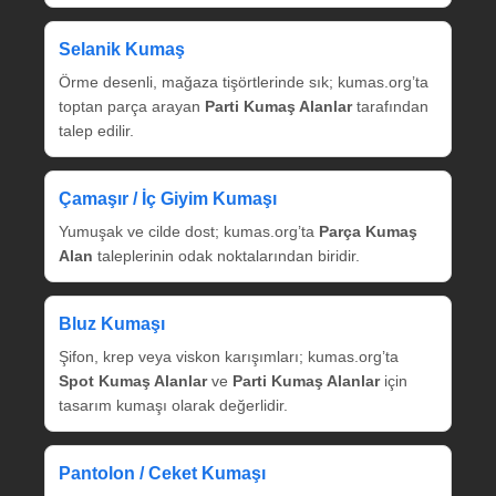
Selanik Kumaş
Örme desenli, mağaza tişörtlerinde sık; kumas.org’ta
toptan parça arayan
Parti Kumaş Alanlar
tarafından
talep edilir.
Çamaşır / İç Giyim Kumaşı
Yumuşak ve cilde dost; kumas.org’ta
Parça Kumaş
Alan
taleplerinin odak noktalarından biridir.
Bluz Kumaşı
Şifon, krep veya viskon karışımları; kumas.org’ta
Spot Kumaş Alanlar
ve
Parti Kumaş Alanlar
için
tasarım kumaşı olarak değerlidir.
Pantolon / Ceket Kumaşı