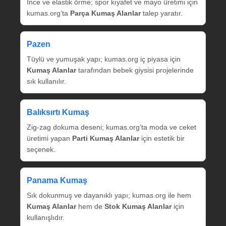
İnce ve elastik örme; spor kıyafet ve mayo üretimi için
kumas.org’ta
Parça Kumaş Alanlar
talep yaratır.
Pazen
Tüylü ve yumuşak yapı; kumas.org iç piyasa için
Kumaş Alanlar
tarafından bebek giysisi projelerinde
sık kullanılır.
Balıksırtı Kumaş
Zig‑zag dokuma deseni; kumas.org’ta moda ve ceket
üretimi yapan
Parti Kumaş Alanlar
için estetik bir
seçenek.
Panama Kumaş
Sık dokunmuş ve dayanıklı yapı; kumas.org ile hem
Kumaş Alanlar
hem de
Stok Kumaş Alanlar
için
kullanışlıdır.