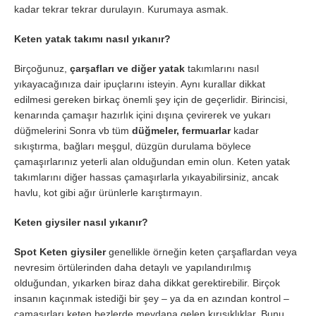
kadar tekrar tekrar durulayın. Kurumaya asmak.
Keten yatak takımı nasıl yıkanır?
Birçoğunuz,
çarşafları ve diğer yatak
takımlarını nasıl
yıkayacağınıza dair ipuçlarını isteyin. Aynı kurallar dikkat
edilmesi gereken birkaç önemli şey için de geçerlidir. Birincisi,
kenarında çamaşır hazırlık içini dışına çevirerek ve yukarı
düğmelerini Sonra vb tüm
düğmeler, fermuarlar
kadar
sıkıştırma, bağları meşgul, düzgün durulama böylece
çamaşırlarınız yeterli alan olduğundan emin olun. Keten yatak
takımlarını diğer hassas çamaşırlarla yıkayabilirsiniz, ancak
havlu, kot gibi ağır ürünlerle karıştırmayın.
Keten giysiler nasıl yıkanır?
Spot Keten giysiler
genellikle örneğin keten çarşaflardan veya
nevresim örtülerinden daha detaylı ve yapılandırılmış
olduğundan, yıkarken biraz daha dikkat gerektirebilir. Birçok
insanın kaçınmak istediği bir şey – ya da en azından kontrol –
çamaşırları keten bezlerde meydana gelen kırışıklıklar. Bunu