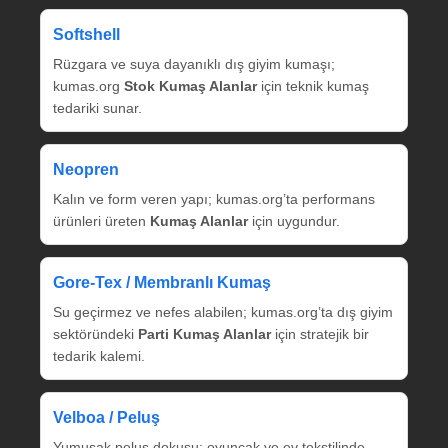
Softshell
Rüzgara ve suya dayanıklı dış giyim kumaşı;
kumas.org
Stok Kumaş Alanlar
için teknik kumaş
tedariki sunar.
Neopren
Kalın ve form veren yapı; kumas.org’ta performans
ürünleri üreten
Kumaş Alanlar
için uygundur.
Gore‑Tex / Membranlı Kumaş
Su geçirmez ve nefes alabilen; kumas.org’ta dış giyim
sektöründeki
Parti Kumaş Alanlar
için stratejik bir
tedarik kalemi.
Velboa / Peluş
Yumuşak peluş dokusu; oyuncak ve ev tekstilinde