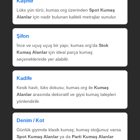
Kaşmir
Lüks yün türü; kumas.org üzerinden
Spot Kumaş
Alanlar
için nadir bulunan kaliteli metrajlar sunulur.
Şifon
İnce ve uçuş uçuş bir yapı; kumas.org’da
Stok
Kumaş Alanlar
için ideal parça kumaş
seçeneklerinde yer alabilir.
Kadife
Kesik havlı, lüks dokusu; kumas.org ile
Kumaş
Alanlar
arasında dekoratif ve giysi kumaş talepleri
yönlendirilir.
Denim / Kot
Günlük giyimde klasik kumaş; kumaş stoğunuz varsa
Spot Kumaş Alanlar
ya da
Parti Kumaş Alanlar