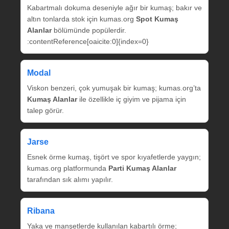
Kabartmalı dokuma deseniyle ağır bir kumaş; bakır ve
altın tonlarda stok için kumas.org
Spot Kumaş
Alanlar
bölümünde popülerdir.
:contentReference[oaicite:0]{index=0}
Modal
Viskon benzeri, çok yumuşak bir kumaş; kumas.org’ta
Kumaş Alanlar
ile özellikle iç giyim ve pijama için
talep görür.
Jarse
Esnek örme kumaş, tişört ve spor kıyafetlerde yaygın;
kumas.org platformunda
Parti Kumaş Alanlar
tarafından sık alımı yapılır.
Ribana
Yaka ve manşetlerde kullanılan kabartılı örme;