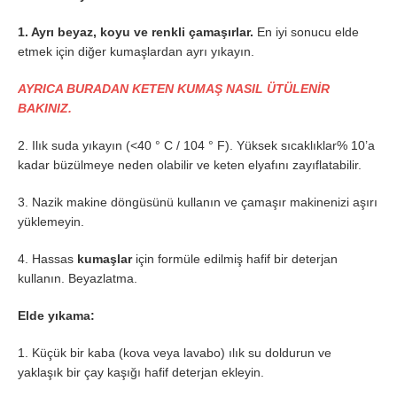
1. Ayrı beyaz, koyu ve renkli çamaşırlar.
En iyi sonucu elde
etmek için diğer kumaşlardan ayrı yıkayın.
AYRICA BURADAN KETEN KUMAŞ NASIL ÜTÜLENİR
BAKINIZ.
2. Ilık suda yıkayın (<40 ° C / 104 ° F). Yüksek sıcaklıklar% 10’a
kadar büzülmeye neden olabilir ve keten elyafını zayıflatabilir.
3. Nazik makine döngüsünü kullanın ve çamaşır makinenizi aşırı
yüklemeyin.
4. Hassas
kumaşlar
için formüle edilmiş hafif bir deterjan
kullanın. Beyazlatma.
Elde yıkama:
1. Küçük bir kaba (kova veya lavabo) ılık su doldurun ve
yaklaşık bir çay kaşığı hafif deterjan ekleyin.