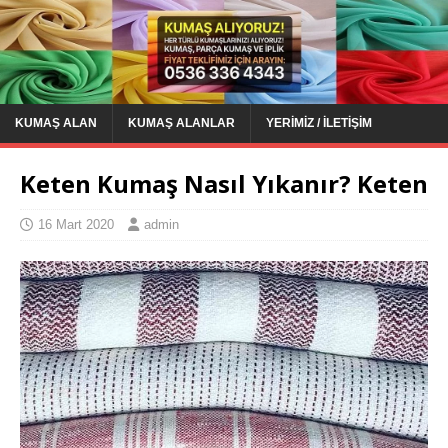
KUMAŞ ALAN
KUMAŞ ALANLAR
YERIMIZ / İLETIŞIM
Keten Kumaş Nasıl Yıkanır? Keten
16 Mart 2020
admin