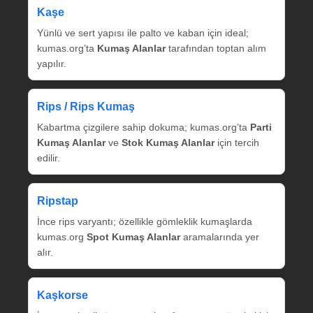
Kaşe
Yünlü ve sert yapısı ile palto ve kaban için ideal;
kumas.org’ta
Kumaş Alanlar
tarafından toptan alım
yapılır.
Rips / Rips Kumaş
Kabartma çizgilere sahip dokuma; kumas.org’ta
Parti
Kumaş Alanlar
ve
Stok Kumaş Alanlar
için tercih
edilir.
Ripstap
İnce rips varyantı; özellikle gömleklik kumaşlarda
kumas.org
Spot Kumaş Alanlar
aramalarında yer
alır.
Kaşkorse