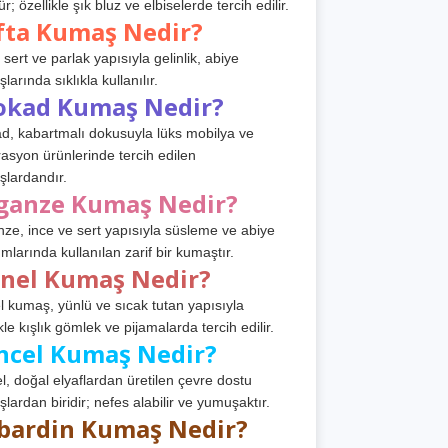
r; özellikle şık bluz ve elbiselerde tercih edilir.
fta Kumaş Nedir?
 sert ve parlak yapısıyla gelinlik, abiye
arında sıklıkla kullanılır.
okad Kumaş Nedir?
d, kabartmalı dokusuyla lüks mobilya ve
asyon ürünlerinde tercih edilen
lardandır.
ganze Kumaş Nedir?
ze, ince ve sert yapısıyla süsleme ve abiye
ımlarında kullanılan zarif bir kumaştır.
anel Kumaş Nedir?
l kumaş, yünlü ve sıcak tutan yapısıyla
kle kışlık gömlek ve pijamalarda tercih edilir.
ncel Kumaş Nedir?
l, doğal elyaflardan üretilen çevre dostu
lardan biridir; nefes alabilir ve yumuşaktır.
bardin Kumaş Nedir?