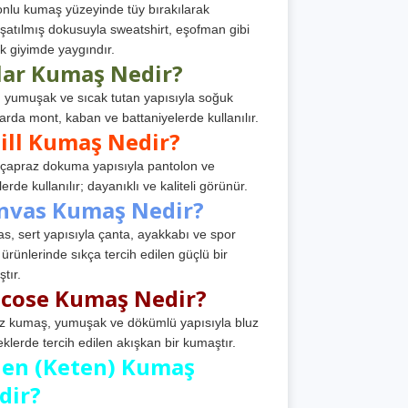
nlu kumaş yüzeyinde tüy bırakılarak
atılmış dokusuyla sweatshirt, eşofman gibi
k giyimde yaygındır.
lar Kumaş Nedir?
, yumuşak ve sıcak tutan yapısıyla soğuk
arda mont, kaban ve battaniyelerde kullanılır.
ill Kumaş Nedir?
, çapraz dokuma yapısıyla pantolon ve
erde kullanılır; dayanıklı ve kaliteli görünür.
nvas Kumaş Nedir?
s, sert yapısıyla çanta, ayakkabı ve spor
 ürünlerinde sıkça tercih edilen güçlü bir
tır.
scose Kumaş Nedir?
z kumaş, yumuşak ve dökümlü yapısıyla bluz
eklerde tercih edilen akışkan bir kumaştır.
nen (Keten) Kumaş
dir?