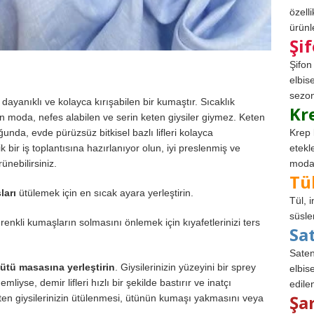
özell
ürünle
Şi
Şifon
elbis
sezon
dayanıklı ve kolayca kırışabilen bir kumaştır. Sıcaklık
Kr
n moda, nefes alabilen ve serin keten giysiler giymez. Keten
unda, evde pürüzsüz bitkisel bazlı lifleri kolayca
Krep 
k bir iş toplantısına hazırlanıyor olun, iyi preslenmiş ve
etekl
rünebilirsiniz.
modad
Tü
ları
ütülemek için en sıcak ayara yerleştirin.
Tül, 
süsle
renkli kumaşların solmasını önlemek için kıyafetlerinizi ters
Sa
Saten
ütü masasına yerleştirin
. Giysilerinizin yüzeyini bir sprey
elbise
yse, demir lifleri hızlı bir şekilde bastırır ve inatçı
edile
Şa
i keten giysilerinizin ütülenmesi, ütünün kumaşı yakmasını veya