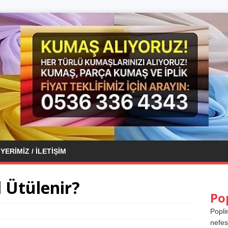
YERIMIZ / İLETIŞIM
 Ütülenir?
Po
Popli
nefes