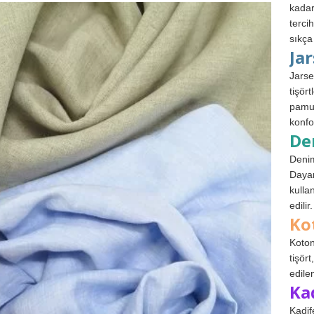
kadar
terci
sıkça
Ja
Jarse
tişör
pamuk
konfo
De
Denim
Dayan
kulla
edilir.
Ko
Koton
tişör
edile
Ka
Kadif