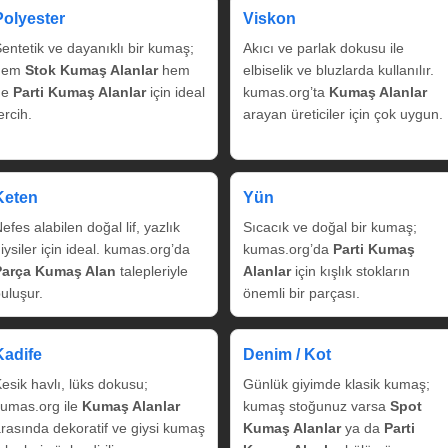
Polyester
Viskon
entetik ve dayanıklı bir kumaş;
Akıcı ve parlak dokusu ile
hem
Stok Kumaş Alanlar
hem
elbiselik ve bluzlarda kullanılır.
de
Parti Kumaş Alanlar
için ideal
kumas.org’ta
Kumaş Alanlar
ercih.
arayan üreticiler için çok uygun.
Keten
Yün
efes alabilen doğal lif, yazlık
Sıcacık ve doğal bir kumaş;
iysiler için ideal. kumas.org’da
kumas.org’da
Parti Kumaş
Parça Kumaş Alan
talepleriyle
Alanlar
için kışlık stokların
uluşur.
önemli bir parçası.
Kadife
Denim / Kot
esik havlı, lüks dokusu;
Günlük giyimde klasik kumaş;
umas.org ile
Kumaş Alanlar
kumaş stoğunuz varsa
Spot
rasında dekoratif ve giysi kumaş
Kumaş Alanlar
ya da
Parti