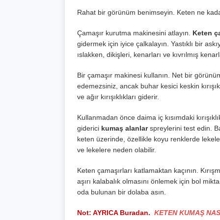
Rahat bir görünüm benimseyin. Keten ne kadar s
Çamaşır kurutma makinesini atlayın.
Keten ç
gidermek için iyice çalkalayın. Yastıklı bir ask
ıslakken, dikişleri, kenarları ve kıvrılmış kenar
Bir çamaşır makinesi kullanın. Net bir görünü
edemezsiniz, ancak buhar kesici keskin kırışıkl
ve ağır kırışıklıkları giderir.
Kullanmadan önce daima iç kısımdaki kırışıklı
giderici
kumaş
alanlar
spreylerini test edin. B
keten üzerinde, özellikle koyu renklerde leke
ve lekelere neden olabilir.
Keten çamaşırları katlamaktan kaçının. Kırış
aşırı kalabalık olmasını önlemek için bol mikt
oda bulunan bir dolaba asın.
Not: AYRICA Buradan.
KETEN KUMAŞ NAS