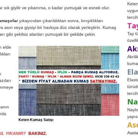
Keten
ık ​​giyilir ve yıkanırsa, o kadar yumuşak ve esnek olur.
uygun
tercih
amaşırlar
yıkayıcıdan çıkarıldıktan sonra, kırışıklıkları
Ta
ıya asın veya giysiyi bir havluya düz olarak yerleştirin. Kumaş
Tay t
ları gibi şekilsiz alanları yumuşak bir şekilde çekin.
özell
Ak
m elde
ıkları
Akril
kumaş
El
k
Elast
azıları
türüd
lenmeye
tercih
Na
manın
Naylo
arda
yapıs
Keten Kumaş Satışı
As
Aseta
IL YIKANIR?
BAKINIZ.