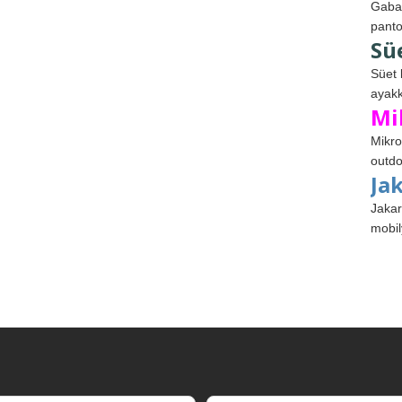
Gabar
panto
Sü
Süet 
ayakk
Mi
Mikro
outdo
Ja
Jakar
mobil