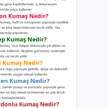
ikle gece kıyafetlerinde, iç dekorasyon
rinde sıkça kullanılır.
fon Kumaş Nedir?
 kumaş, hafif ve transparan yapısıyla özellikle
e ve bluz tasarımlarında tercih edilir. Yaz
larında popülerdir.
ep Kumaş Nedir?
kumaş, ince dalgalı dokusuyla şık elbise ve
erde kullanılır. Akışkan görünümü nedeniyle
a sık tercih edilir.
l Kumaş Nedir?
ince örgü yapısıyla gelinlik, abiye ve dekoratif
melerde yaygın olarak kullanılır.
ten Kumaş Nedir?
, parlak yüzeyi ve pürüzsüz yapısıyla gece
leri ve lüks tekstil ürünlerinde en çok tercih
n kumaşlardandır.
rdonlu Kumaş Nedir?