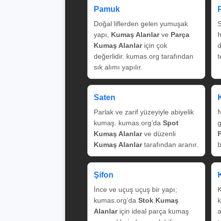
Pamuk
Doğal liflerden gelen yumuşak
S
yapı,
Kumaş Alanlar
ve
Parça
Kumaş Alanlar
için çok
değerlidir. kumas.org tarafından
t
sık alımı yapılır.
Saten
Parlak ve zarif yüzeyiyle abiyelik
N
kumaş. kumas.org’da
Spot
g
Kumaş Alanlar
ve düzenli
Kumaş Alanlar
tarafından aranır.
b
Şifon
İnce ve uçuş uçuş bir yapı;
K
kumas.org’da
Stok Kumaş
k
Alanlar
için ideal parça kumaş
a