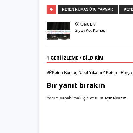
KETEN KUMAŞ ÜTÜ YAPMAK
KETE
ÖNCEKI
Siyah Kot Kumaş
1 GERI IZLEME / BILDIRIM
Keten Kumaş Nasıl Yıkanır? Keten - Parça
Bir yanıt bırakın
Yorum yapabilmek için
oturum açmalısınız
.