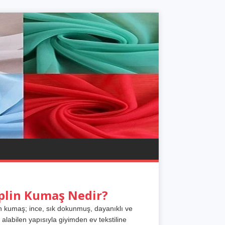
plin Kumaş Nedir?
n kumaş; ince, sık dokunmuş, dayanıklı ve
 alabilen yapısıyla giyimden ev tekstiline