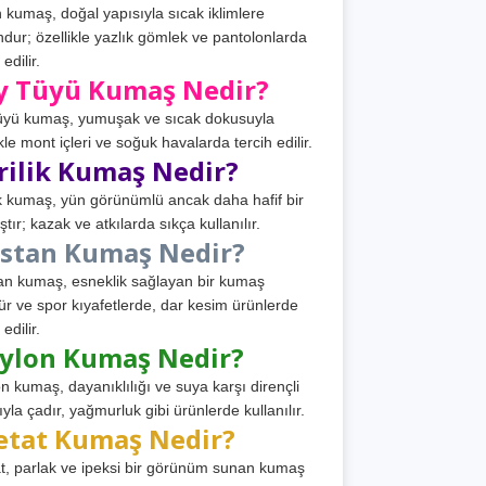
 kumaş, doğal yapısıyla sıcak iklimlere
dur; özellikle yazlık gömlek ve pantolonlarda
 edilir.
y Tüyü Kumaş Nedir?
üyü kumaş, yumuşak ve sıcak dokusuyla
ikle mont içleri ve soğuk havalarda tercih edilir.
rilik Kumaş Nedir?
ik kumaş, yün görünümlü ancak daha hafif bir
tır; kazak ve atkılarda sıkça kullanılır.
astan Kumaş Nedir?
an kumaş, esneklik sağlayan bir kumaş
ür ve spor kıyafetlerde, dar kesim ürünlerde
 edilir.
ylon Kumaş Nedir?
n kumaş, dayanıklılığı ve suya karşı dirençli
ıyla çadır, yağmurluk gibi ürünlerde kullanılır.
etat Kumaş Nedir?
t, parlak ve ipeksi bir görünüm sunan kumaş