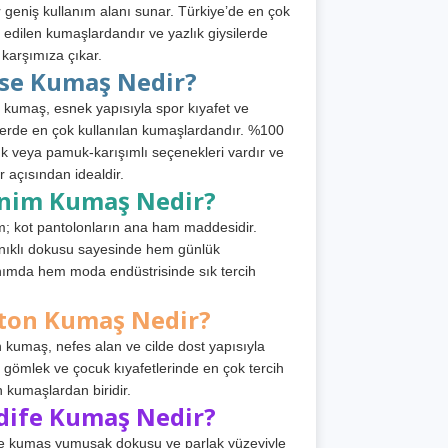
 geniş kullanım alanı sunar. Türkiye’de en çok
h edilen kumaşlardandır ve yazlık giysilerde
 karşımıza çıkar.
rse Kumaş Nedir?
 kumaş, esnek yapısıyla spor kıyafet ve
tlerde en çok kullanılan kumaşlardandır. %100
 veya pamuk-karışımlı seçenekleri vardır ve
r açısından idealdir.
nim Kumaş Nedir?
; kot pantolonların ana ham maddesidir.
ıklı dokusu sayesinde hem günlük
nımda hem moda endüstrisinde sık tercih
ton Kumaş Nedir?
 kumaş, nefes alan ve cilde dost yapısıyla
t, gömlek ve çocuk kıyafetlerinde en çok tercih
n kumaşlardan biridir.
dife Kumaş Nedir?
e kumaş yumuşak dokusu ve parlak yüzeyiyle