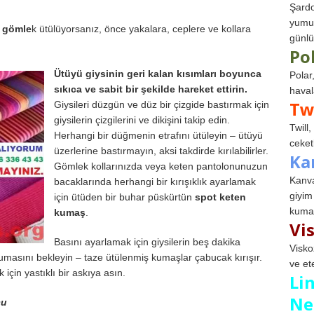
Şardo
yumuş
r
gömle
k ütülüyorsanız, önce yakalara, ceplere ve kollara
günlü
Po
Ütüyü giysinin geri kalan kısımları boyunca
Polar
sıkıca ve sabit bir şekilde hareket ettirin.
haval
Tw
Giysileri düzgün ve düz bir çizgide bastırmak için
giysilerin çizgilerini ve dikişini takip edin.
Twill
Herhangi bir düğmenin etrafını ütüleyin – ütüyü
ceketl
üzerlerine bastırmayın, aksi takdirde kırılabilirler.
Ka
Gömlek kollarınızda veya keten pantolonunuzun
Kanva
bacaklarında herhangi bir kırışıklık ayarlamak
giyim
için ütüden bir buhar püskürtün
spot keten
kumaş
kumaş
.
Vi
Basını ayarlamak için giysilerin beş dakika
Visko
masını bekleyin – taze ütülenmiş kumaşlar çabucak kırışır.
ve et
 için yastıklı bir askıya asın.
Li
Ne
cu