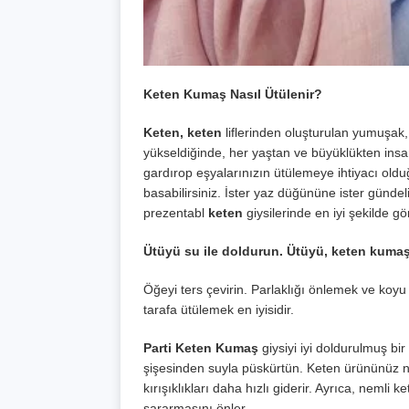
Keten Kumaş Nasıl Ütülenir?
Keten, keten
liflerinden oluşturulan yumuşak, 
yükseldiğinde, her yaştan ve büyüklükten insa
gardırop eşyalarınızın ütülemeye ihtiyacı olduğ
basabilirsiniz. İster yaz düğününe ister gündeli
prezentabl
keten
giysilerinde en iyi şekilde gö
Ütüyü su ile doldurun. Ütüyü, keten kumaş
Öğeyi ters çevirin. Parlaklığı önlemek ve koyu 
tarafa ütülemek en iyisidir.
Parti Keten Kumaş
giysiyi iyi doldurulmuş bir
şişesinden suyla püskürtün. Keten ürününüz nemli
kırışıklıkları daha hızlı giderir. Ayrıca, neml
sararmasını önler.