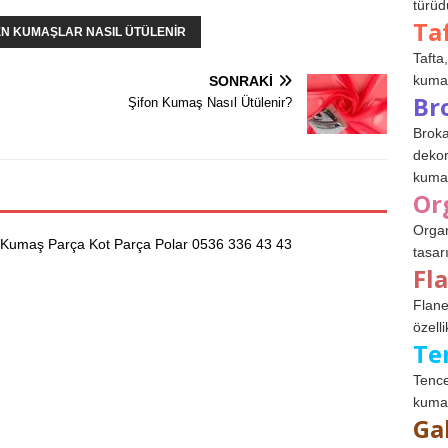
türüdü
Ta
N KUMAŞLAR NASIL ÜTÜLENIR
Tafta,
kumaşl
SONRAKI
Br
Şifon Kumaş Nasıl Ütülenir?
Broka
dekor
kumaş
Or
Organ
 Kumaş Parça Kot Parça Polar 0536 336 43 43
tasar
Fl
Flane
özelli
Te
Tence
kumaş
Ga