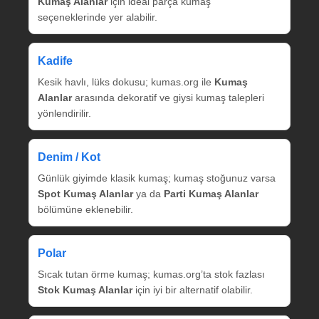
Kumaş Alanlar
için ideal parça kumaş
seçeneklerinde yer alabilir.
Kadife
Kesik havlı, lüks dokusu; kumas.org ile
Kumaş
Alanlar
arasında dekoratif ve giysi kumaş talepleri
yönlendirilir.
Denim / Kot
Günlük giyimde klasik kumaş; kumaş stoğunuz varsa
Spot Kumaş Alanlar
ya da
Parti Kumaş Alanlar
bölümüne eklenebilir.
Polar
Sıcak tutan örme kumaş; kumas.org’ta stok fazlası
Stok Kumaş Alanlar
için iyi bir alternatif olabilir.