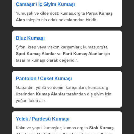
Çamaşır / İç Giyim Kumaşı
Yumuşak ve cilde dost; kumas.org’ta
Parça Kumaş
Alan
taleplerinin odak noktalarından biridir.
Bluz Kumaşı
Şifon, krep veya viskon karışımları; kumas.org’ta
Spot Kumaş Alanlar
ve
Parti Kumaş Alanlar
için
tasarım kumaşı olarak değerlidir.
Pantolon / Ceket Kumaşı
Gabardin, yünlü ve denim karışımları; kumas.org
üzerinden
Kumaş Alanlar
tarafından dış giyim için
yoğun talep alır.
Yelek / Pardesü Kumaşı
Kalın ve yapılı kumaşlar; kumas.org’ta
Stok Kumaş