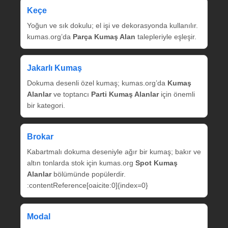
Keçe
Yoğun ve sık dokulu; el işi ve dekorasyonda kullanılır.
kumas.org’da
Parça Kumaş Alan
talepleriyle eşleşir.
Jakarlı Kumaş
Dokuma desenli özel kumaş; kumas.org’da
Kumaş
Alanlar
ve toptancı
Parti Kumaş Alanlar
için önemli
bir kategori.
Brokar
Kabartmalı dokuma deseniyle ağır bir kumaş; bakır ve
altın tonlarda stok için kumas.org
Spot Kumaş
Alanlar
bölümünde popülerdir.
:contentReference[oaicite:0]{index=0}
Modal