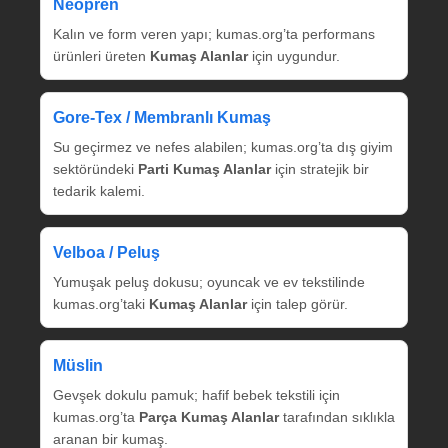
Neopren
Kalın ve form veren yapı; kumas.org’ta performans
ürünleri üreten
Kumaş Alanlar
için uygundur.
Gore‑Tex / Membranlı Kumaş
Su geçirmez ve nefes alabilen; kumas.org’ta dış giyim
sektöründeki
Parti Kumaş Alanlar
için stratejik bir
tedarik kalemi.
Velboa / Peluş
Yumuşak peluş dokusu; oyuncak ve ev tekstilinde
kumas.org’taki
Kumaş Alanlar
için talep görür.
Müslin
Gevşek dokulu pamuk; hafif bebek tekstili için
kumas.org’ta
Parça Kumaş Alanlar
tarafından sıklıkla
aranan bir kumaş.