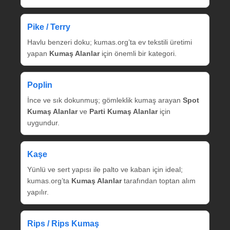
Pike / Terry
Havlu benzeri doku; kumas.org’ta ev tekstili üretimi
yapan
Kumaş Alanlar
için önemli bir kategori.
Poplin
İnce ve sık dokunmuş; gömleklik kumaş arayan
Spot
Kumaş Alanlar
ve
Parti Kumaş Alanlar
için
uygundur.
Kaşe
Yünlü ve sert yapısı ile palto ve kaban için ideal;
kumas.org’ta
Kumaş Alanlar
tarafından toptan alım
yapılır.
Rips / Rips Kumaş