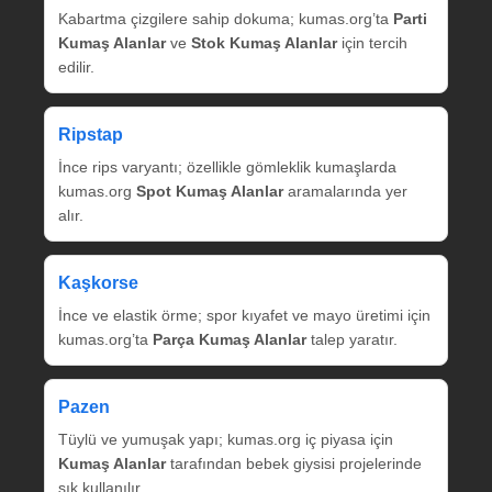
Kabartma çizgilere sahip dokuma; kumas.org’ta
Parti
Kumaş Alanlar
ve
Stok Kumaş Alanlar
için tercih
edilir.
Ripstap
İnce rips varyantı; özellikle gömleklik kumaşlarda
kumas.org
Spot Kumaş Alanlar
aramalarında yer
alır.
Kaşkorse
İnce ve elastik örme; spor kıyafet ve mayo üretimi için
kumas.org’ta
Parça Kumaş Alanlar
talep yaratır.
Pazen
Tüylü ve yumuşak yapı; kumas.org iç piyasa için
Kumaş Alanlar
tarafından bebek giysisi projelerinde
sık kullanılır.