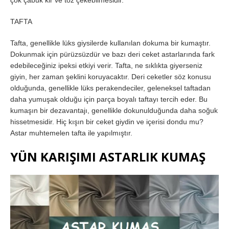
çok çabuk kir ve toz çekebilmesidir.
TAFTA
Tafta, genellikle lüks giysilerde kullanılan dokuma bir kumaştır.
Dokunmak için pürüzsüzdür ve bazı deri ceket astarlarında fark
edebileceğiniz ipeksi etkiyi verir. Tafta, ne sıklıkta giyerseniz
giyin, her zaman şeklini koruyacaktır. Deri ceketler söz konusu
olduğunda, genellikle lüks perakendeciler, geleneksel taftadan
daha yumuşak olduğu için parça boyalı taftayı tercih eder. Bu
kumaşın bir dezavantajı, genellikle dokunulduğunda daha soğuk
hissetmesidir. Hiç kışın bir ceket giydin ve içerisi dondu mu?
Astar muhtemelen tafta ile yapılmıştır.
YÜN KARIŞIMI ASTARLIK KUMAŞ