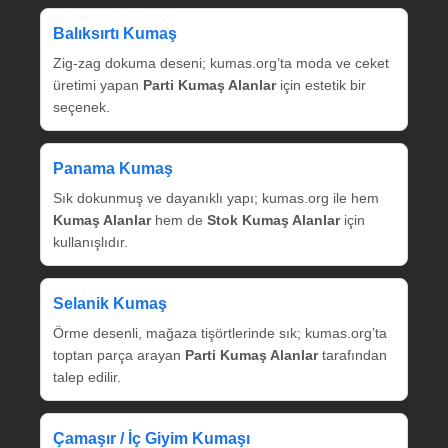
Balıksırtı Kumaş
Zig‑zag dokuma deseni; kumas.org’ta moda ve ceket
üretimi yapan
Parti Kumaş Alanlar
için estetik bir
seçenek.
Panama Kumaş
Sık dokunmuş ve dayanıklı yapı; kumas.org ile hem
Kumaş Alanlar
hem de
Stok Kumaş Alanlar
için
kullanışlıdır.
Selanik Kumaş
Örme desenli, mağaza tişörtlerinde sık; kumas.org’ta
toptan parça arayan
Parti Kumaş Alanlar
tarafından
talep edilir.
Çamaşır / İç Giyim Kumaşı