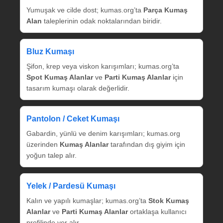
Yumuşak ve cilde dost; kumas.org’ta
Parça Kumaş
Alan
taleplerinin odak noktalarından biridir.
Bluz Kumaşı
Şifon, krep veya viskon karışımları; kumas.org’ta
Spot Kumaş Alanlar
ve
Parti Kumaş Alanlar
için
tasarım kumaşı olarak değerlidir.
Pantolon / Ceket Kumaşı
Gabardin, yünlü ve denim karışımları; kumas.org
üzerinden
Kumaş Alanlar
tarafından dış giyim için
yoğun talep alır.
Yelek / Pardesü Kumaşı
Kalın ve yapılı kumaşlar; kumas.org’ta
Stok Kumaş
Alanlar
ve
Parti Kumaş Alanlar
ortaklaşa kullanıcı
profilinde yer alır.