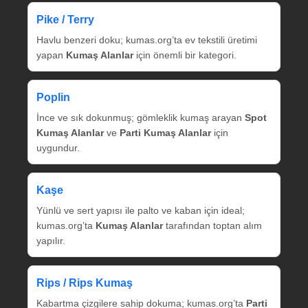
Pike / Terry
Havlu benzeri doku; kumas.org’ta ev tekstili üretimi
yapan
Kumaş Alanlar
için önemli bir kategori.
Poplin
İnce ve sık dokunmuş; gömleklik kumaş arayan
Spot
Kumaş Alanlar
ve
Parti Kumaş Alanlar
için
uygundur.
Kaşe
Yünlü ve sert yapısı ile palto ve kaban için ideal;
kumas.org’ta
Kumaş Alanlar
tarafından toptan alım
yapılır.
Rips / Rips Kumaş
Kabartma çizgilere sahip dokuma; kumas.org’ta
Parti