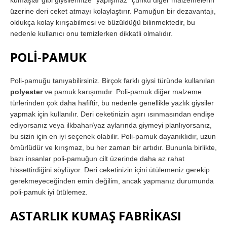
kumaşlar gibi giysilerinize “yapışmaz” çünkü diğer malzemelerin
üzerine deri ceket atmayı kolaylaştırır. Pamuğun bir dezavantajı,
oldukça kolay kırışabilmesi ve büzüldüğü bilinmektedir, bu
nedenle kullanıcı onu temizlerken dikkatli olmalıdır.
POLİ-PAMUK
Poli-pamuğu tanıyabilirsiniz. Birçok farklı giysi türünde kullanılan
polyester
ve pamuk karışımıdır. Poli-pamuk diğer malzeme
türlerinden çok daha hafiftir, bu nedenle genellikle yazlık giysiler
yapmak için kullanılır. Deri ceketinizin aşırı ısınmasından endişe
ediyorsanız veya ilkbahar/yaz aylarında giymeyi planlıyorsanız,
bu sizin için en iyi seçenek olabilir. Poli-pamuk dayanıklıdır, uzun
ömürlüdür ve kırışmaz, bu her zaman bir artıdır. Bununla birlikte,
bazı insanlar poli-pamuğun cilt üzerinde daha az rahat
hissettirdiğini söylüyor. Deri ceketinizin içini ütülemeniz gerekip
gerekmeyeceğinden emin değilim, ancak yapmanız durumunda
poli-pamuk iyi ütülemez.
ASTARLIK KUMAŞ FABRİKASI