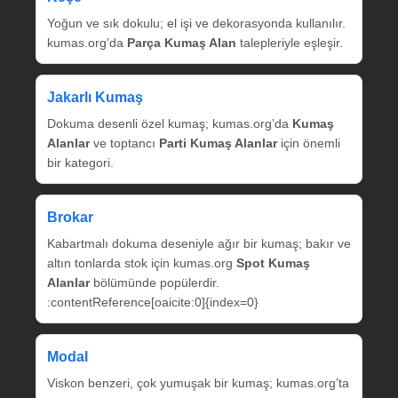
Yoğun ve sık dokulu; el işi ve dekorasyonda kullanılır.
kumas.org’da
Parça Kumaş Alan
talepleriyle eşleşir.
Jakarlı Kumaş
Dokuma desenli özel kumaş; kumas.org’da
Kumaş
Alanlar
ve toptancı
Parti Kumaş Alanlar
için önemli
bir kategori.
Brokar
Kabartmalı dokuma deseniyle ağır bir kumaş; bakır ve
altın tonlarda stok için kumas.org
Spot Kumaş
Alanlar
bölümünde popülerdir.
:contentReference[oaicite:0]{index=0}
Modal
Viskon benzeri, çok yumuşak bir kumaş; kumas.org’ta