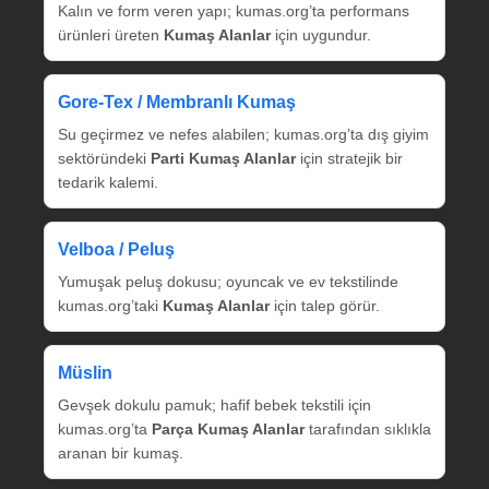
Kalın ve form veren yapı; kumas.org’ta performans
ürünleri üreten
Kumaş Alanlar
için uygundur.
Gore‑Tex / Membranlı Kumaş
Su geçirmez ve nefes alabilen; kumas.org’ta dış giyim
sektöründeki
Parti Kumaş Alanlar
için stratejik bir
tedarik kalemi.
Velboa / Peluş
Yumuşak peluş dokusu; oyuncak ve ev tekstilinde
kumas.org’taki
Kumaş Alanlar
için talep görür.
Müslin
Gevşek dokulu pamuk; hafif bebek tekstili için
kumas.org’ta
Parça Kumaş Alanlar
tarafından sıklıkla
aranan bir kumaş.