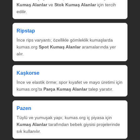
Kumaş Alanlar
ve
Stok Kumaş Alanlar
için tercih
edilir.
Ripstap
İnce rips varyantı; özellikle gömleklik kumaşlarda
kumas.org
Spot Kumaş Alanlar
aramalarında yer
alır.
Kaşkorse
İnce ve elastik örme; spor kıyafet ve mayo üretimi için
kumas.org’ta
Parça Kumaş Alanlar
talep yaratır.
Pazen
Tüylü ve yumuşak yapı; kumas.org iç piyasa için
Kumaş Alanlar
tarafından bebek giysisi projelerinde
sık kullanılır.