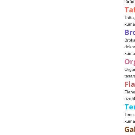
türüdü
Ta
Tafta,
kumaşl
Br
Broka
dekor
kumaş
Or
Organ
tasar
Fl
Flane
özelli
Te
Tence
kumaş
Ga