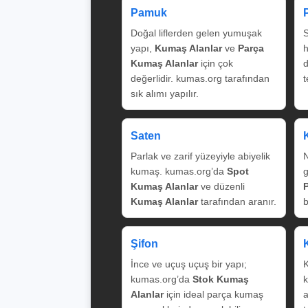
Pamuk
Doğal liflerden gelen yumuşak
S
yapı,
Kumaş Alanlar
ve
Parça
Kumaş Alanlar
için çok
değerlidir. kumas.org tarafından
t
sık alımı yapılır.
Saten
Parlak ve zarif yüzeyiyle abiyelik
N
kumaş. kumas.org’da
Spot
g
Kumaş Alanlar
ve düzenli
Kumaş Alanlar
tarafından aranır.
b
Şifon
İnce ve uçuş uçuş bir yapı;
K
kumas.org’da
Stok Kumaş
k
Alanlar
için ideal parça kumaş
a