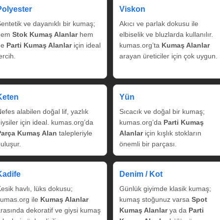
Polyester
Viskon
entetik ve dayanıklı bir kumaş;
Akıcı ve parlak dokusu ile
hem
Stok Kumaş Alanlar
hem
elbiselik ve bluzlarda kullanılır.
de
Parti Kumaş Alanlar
için ideal
kumas.org’ta
Kumaş Alanlar
ercih.
arayan üreticiler için çok uygun.
Keten
Yün
efes alabilen doğal lif, yazlık
Sıcacık ve doğal bir kumaş;
iysiler için ideal. kumas.org’da
kumas.org’da
Parti Kumaş
Parça Kumaş Alan
talepleriyle
Alanlar
için kışlık stokların
uluşur.
önemli bir parçası.
Kadife
Denim / Kot
esik havlı, lüks dokusu;
Günlük giyimde klasik kumaş;
umas.org ile
Kumaş Alanlar
kumaş stoğunuz varsa
Spot
rasında dekoratif ve giysi kumaş
Kumaş Alanlar
ya da
Parti