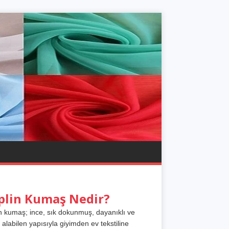
plin Kumaş Nedir?
n kumaş; ince, sık dokunmuş, dayanıklı ve
 alabilen yapısıyla giyimden ev tekstiline