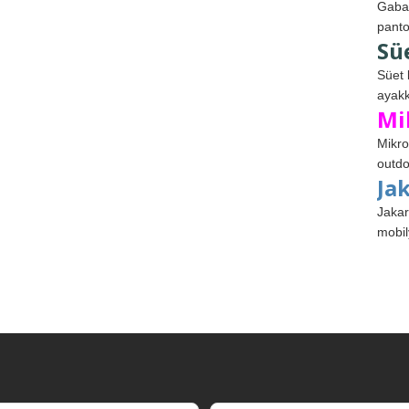
Gabar
panto
Sü
Süet 
ayakk
Mi
Mikro
outdo
Ja
Jakar
mobil