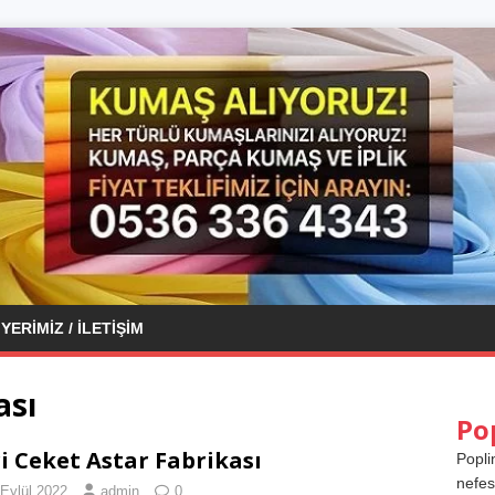
YERIMIZ / İLETIŞIM
ası
Po
i Ceket Astar Fabrikası
Popli
nefes
 Eylül 2022
admin
0