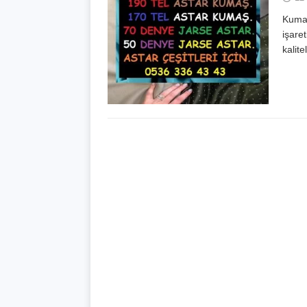
Kumaş
işare
kalit