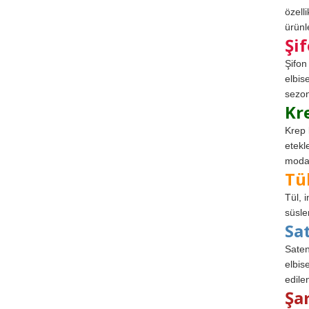
özell
ürünle
Şi
Şifon
elbis
sezon
Kr
Krep 
etekl
modad
Tü
Tül, 
süsle
Sa
Saten
elbise
edile
Şa