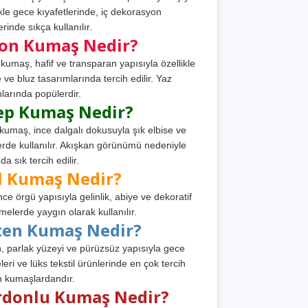
ikle gece kıyafetlerinde, iç dekorasyon
rinde sıkça kullanılır.
fon Kumaş Nedir?
 kumaş, hafif ve transparan yapısıyla özellikle
e ve bluz tasarımlarında tercih edilir. Yaz
larında popülerdir.
ep Kumaş Nedir?
kumaş, ince dalgalı dokusuyla şık elbise ve
erde kullanılır. Akışkan görünümü nedeniyle
a sık tercih edilir.
l Kumaş Nedir?
ince örgü yapısıyla gelinlik, abiye ve dekoratif
melerde yaygın olarak kullanılır.
ten Kumaş Nedir?
, parlak yüzeyi ve pürüzsüz yapısıyla gece
leri ve lüks tekstil ürünlerinde en çok tercih
n kumaşlardandır.
rdonlu Kumaş Nedir?