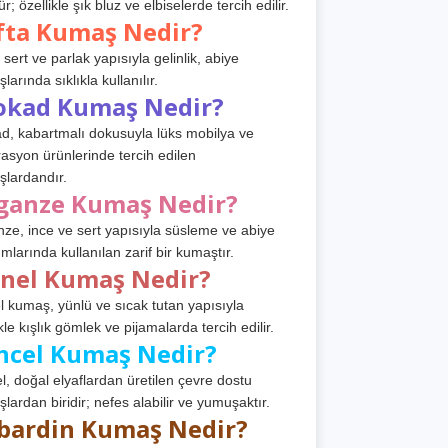
r; özellikle şık bluz ve elbiselerde tercih edilir.
fta Kumaş Nedir?
 sert ve parlak yapısıyla gelinlik, abiye
arında sıklıkla kullanılır.
okad Kumaş Nedir?
d, kabartmalı dokusuyla lüks mobilya ve
asyon ürünlerinde tercih edilen
lardandır.
ganze Kumaş Nedir?
ze, ince ve sert yapısıyla süsleme ve abiye
ımlarında kullanılan zarif bir kumaştır.
anel Kumaş Nedir?
l kumaş, yünlü ve sıcak tutan yapısıyla
kle kışlık gömlek ve pijamalarda tercih edilir.
ncel Kumaş Nedir?
l, doğal elyaflardan üretilen çevre dostu
lardan biridir; nefes alabilir ve yumuşaktır.
bardin Kumaş Nedir?