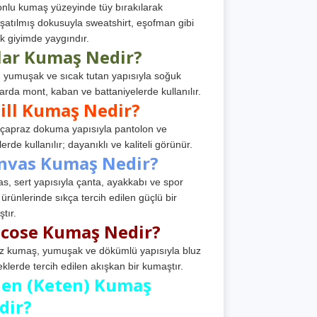
nlu kumaş yüzeyinde tüy bırakılarak
atılmış dokusuyla sweatshirt, eşofman gibi
k giyimde yaygındır.
lar Kumaş Nedir?
, yumuşak ve sıcak tutan yapısıyla soğuk
arda mont, kaban ve battaniyelerde kullanılır.
ill Kumaş Nedir?
, çapraz dokuma yapısıyla pantolon ve
erde kullanılır; dayanıklı ve kaliteli görünür.
nvas Kumaş Nedir?
s, sert yapısıyla çanta, ayakkabı ve spor
 ürünlerinde sıkça tercih edilen güçlü bir
tır.
scose Kumaş Nedir?
z kumaş, yumuşak ve dökümlü yapısıyla bluz
eklerde tercih edilen akışkan bir kumaştır.
nen (Keten) Kumaş
dir?