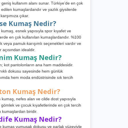
 geniş kullanım alanı sunar. Türkiye’de en çok
h edilen kumaşlardandır ve yazlık giysilerde
 karşımıza çıkar.
rse Kumaş Nedir?
 kumaş, esnek yapısıyla spor kıyafet ve
tlerde en çok kullanılan kumaşlardandır. %100
 veya pamuk-karışımlı seçenekleri vardır ve
r açısından idealdir.
nim Kumaş Nedir?
; kot pantolonların ana ham maddesidir.
ıklı dokusu sayesinde hem günlük
nımda hem moda endüstrisinde sık tercih
ton Kumaş Nedir?
 kumaş, nefes alan ve cilde dost yapısıyla
t, gömlek ve çocuk kıyafetlerinde en çok tercih
n kumaşlardan biridir.
dife Kumaş Nedir?
e kumaş yumuşak dokusu ve parlak yüzeyiyle