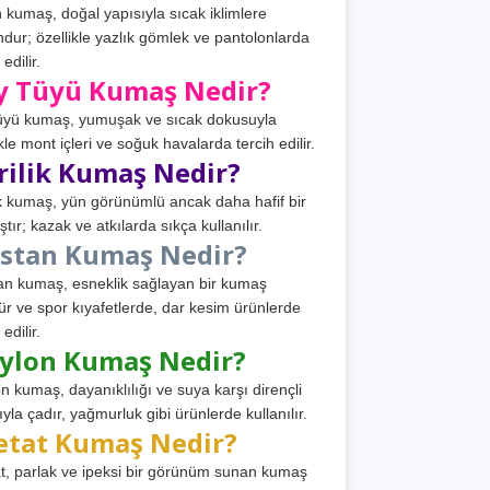
 kumaş, doğal yapısıyla sıcak iklimlere
dur; özellikle yazlık gömlek ve pantolonlarda
 edilir.
y Tüyü Kumaş Nedir?
üyü kumaş, yumuşak ve sıcak dokusuyla
ikle mont içleri ve soğuk havalarda tercih edilir.
rilik Kumaş Nedir?
ik kumaş, yün görünümlü ancak daha hafif bir
tır; kazak ve atkılarda sıkça kullanılır.
astan Kumaş Nedir?
an kumaş, esneklik sağlayan bir kumaş
ür ve spor kıyafetlerde, dar kesim ürünlerde
 edilir.
ylon Kumaş Nedir?
n kumaş, dayanıklılığı ve suya karşı dirençli
ıyla çadır, yağmurluk gibi ürünlerde kullanılır.
etat Kumaş Nedir?
t, parlak ve ipeksi bir görünüm sunan kumaş