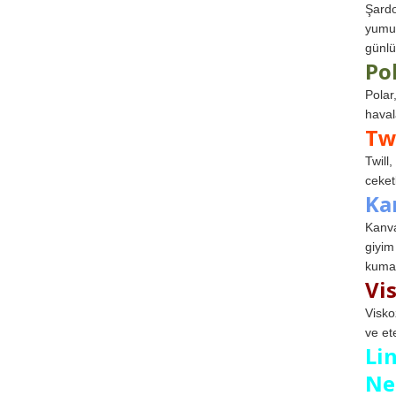
Şardo
yumuş
günlü
Po
Polar
haval
Tw
Twill
ceketl
Ka
Kanva
giyim
kumaş
Vi
Visko
ve et
Li
Ne