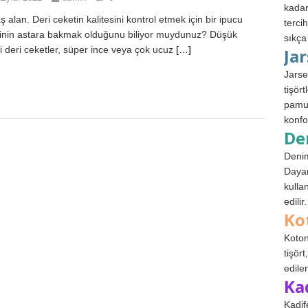
kadar
 alan. Deri ceketin kalitesini kontrol etmek için bir ipucu
terci
tinin astara bakmak olduğunu biliyor muydunuz? Düşük
sıkça
eli deri ceketler, süper ince veya çok ucuz
[…]
Ja
Jarse
tişör
pamuk
konfo
De
Denim
Dayan
kulla
edilir.
Ko
Koton
tişör
edile
Ka
Kadif