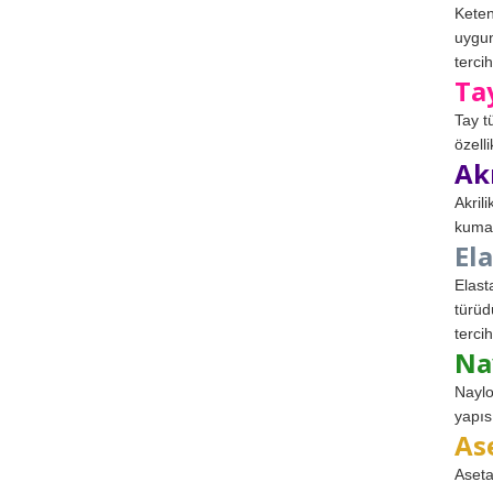
Keten
uygun
tercih
Ta
Tay t
özell
Ak
Akril
kumaş
El
Elast
türüd
tercih
Na
Naylo
yapıs
As
Aseta