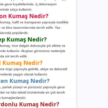
ikle gece kıyafetlerinde, iç dekorasyon
rinde sıkça kullanılır.
fon Kumaş Nedir?
 kumaş, hafif ve transparan yapısıyla özellikle
e ve bluz tasarımlarında tercih edilir. Yaz
larında popülerdir.
ep Kumaş Nedir?
kumaş, ince dalgalı dokusuyla şık elbise ve
erde kullanılır. Akışkan görünümü nedeniyle
a sık tercih edilir.
l Kumaş Nedir?
ince örgü yapısıyla gelinlik, abiye ve dekoratif
melerde yaygın olarak kullanılır.
ten Kumaş Nedir?
, parlak yüzeyi ve pürüzsüz yapısıyla gece
leri ve lüks tekstil ürünlerinde en çok tercih
n kumaşlardandır.
rdonlu Kumaş Nedir?