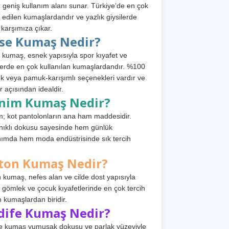
 geniş kullanım alanı sunar. Türkiye’de en çok
h edilen kumaşlardandır ve yazlık giysilerde
 karşımıza çıkar.
rse Kumaş Nedir?
 kumaş, esnek yapısıyla spor kıyafet ve
tlerde en çok kullanılan kumaşlardandır. %100
 veya pamuk-karışımlı seçenekleri vardır ve
r açısından idealdir.
nim Kumaş Nedir?
; kot pantolonların ana ham maddesidir.
ıklı dokusu sayesinde hem günlük
nımda hem moda endüstrisinde sık tercih
ton Kumaş Nedir?
 kumaş, nefes alan ve cilde dost yapısıyla
t, gömlek ve çocuk kıyafetlerinde en çok tercih
n kumaşlardan biridir.
dife Kumaş Nedir?
e kumaş yumuşak dokusu ve parlak yüzeyiyle