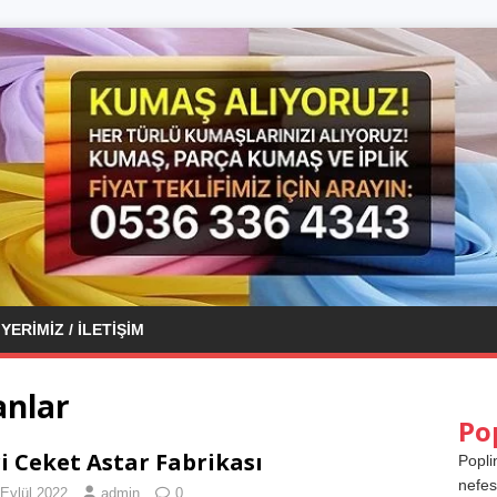
YERIMIZ / İLETIŞIM
anlar
Po
i Ceket Astar Fabrikası
Popli
nefes
 Eylül 2022
admin
0