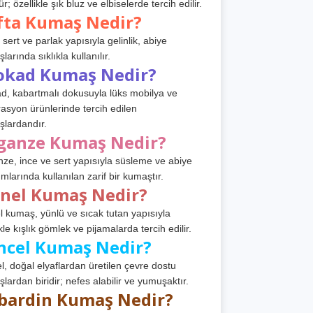
r; özellikle şık bluz ve elbiselerde tercih edilir.
fta Kumaş Nedir?
 sert ve parlak yapısıyla gelinlik, abiye
arında sıklıkla kullanılır.
okad Kumaş Nedir?
d, kabartmalı dokusuyla lüks mobilya ve
asyon ürünlerinde tercih edilen
lardandır.
ganze Kumaş Nedir?
ze, ince ve sert yapısıyla süsleme ve abiye
ımlarında kullanılan zarif bir kumaştır.
anel Kumaş Nedir?
l kumaş, yünlü ve sıcak tutan yapısıyla
kle kışlık gömlek ve pijamalarda tercih edilir.
ncel Kumaş Nedir?
l, doğal elyaflardan üretilen çevre dostu
lardan biridir; nefes alabilir ve yumuşaktır.
bardin Kumaş Nedir?