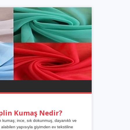
plin Kumaş Nedir?
n kumaş; ince, sık dokunmuş, dayanıklı ve
 alabilen yapısıyla giyimden ev tekstiline