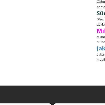
Gabar
panto
Sü
Süet 
ayakk
Mi
Mikro
outdo
Ja
Jakar
mobil