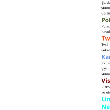
Şardo
yumuş
günlü
Po
Polar
haval
Tw
Twill
ceketl
Ka
Kanva
giyim
kumaş
Vi
Visko
ve et
Li
Ne