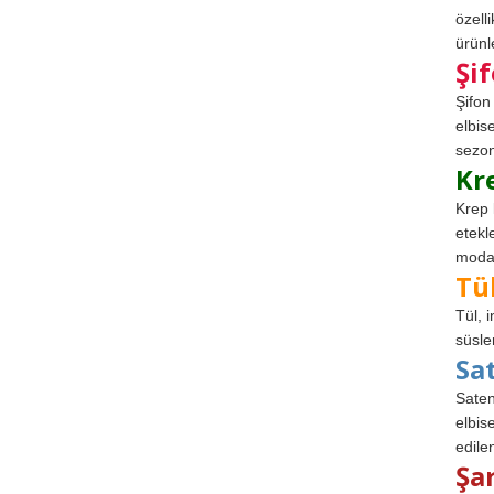
özell
ürünle
Şi
Şifon
elbis
sezon
Kr
Krep 
etekl
modad
Tü
Tül, 
süsle
Sa
Saten
elbise
edile
Şa