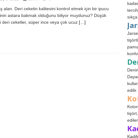
kadar
 alan. Deri ceketin kalitesini kontrol etmek için bir ipucu
terci
tinin astara bakmak olduğunu biliyor muydunuz? Düşük
sıkça
eli deri ceketler, süper ince veya çok ucuz
[…]
Ja
Jarse
tişör
pamuk
konfo
De
Denim
Dayan
kulla
edilir.
Ko
Koton
tişör
edile
Ka
Kadif