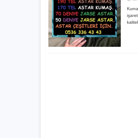
Kumaş
işare
kalit