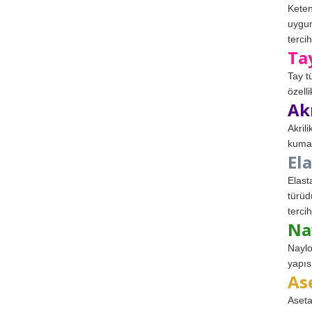
Keten
uygun
tercih
Ta
Tay t
özell
Ak
Akril
kumaş
El
Elast
türüd
tercih
Na
Naylo
yapıs
As
Aseta