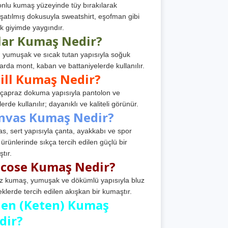
nlu kumaş yüzeyinde tüy bırakılarak
atılmış dokusuyla sweatshirt, eşofman gibi
k giyimde yaygındır.
lar Kumaş Nedir?
, yumuşak ve sıcak tutan yapısıyla soğuk
arda mont, kaban ve battaniyelerde kullanılır.
ill Kumaş Nedir?
, çapraz dokuma yapısıyla pantolon ve
erde kullanılır; dayanıklı ve kaliteli görünür.
nvas Kumaş Nedir?
s, sert yapısıyla çanta, ayakkabı ve spor
 ürünlerinde sıkça tercih edilen güçlü bir
tır.
scose Kumaş Nedir?
z kumaş, yumuşak ve dökümlü yapısıyla bluz
eklerde tercih edilen akışkan bir kumaştır.
nen (Keten) Kumaş
dir?