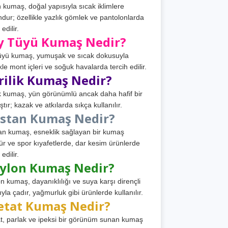
 kumaş, doğal yapısıyla sıcak iklimlere
dur; özellikle yazlık gömlek ve pantolonlarda
 edilir.
y Tüyü Kumaş Nedir?
üyü kumaş, yumuşak ve sıcak dokusuyla
ikle mont içleri ve soğuk havalarda tercih edilir.
rilik Kumaş Nedir?
ik kumaş, yün görünümlü ancak daha hafif bir
tır; kazak ve atkılarda sıkça kullanılır.
astan Kumaş Nedir?
an kumaş, esneklik sağlayan bir kumaş
ür ve spor kıyafetlerde, dar kesim ürünlerde
 edilir.
ylon Kumaş Nedir?
n kumaş, dayanıklılığı ve suya karşı dirençli
ıyla çadır, yağmurluk gibi ürünlerde kullanılır.
etat Kumaş Nedir?
t, parlak ve ipeksi bir görünüm sunan kumaş