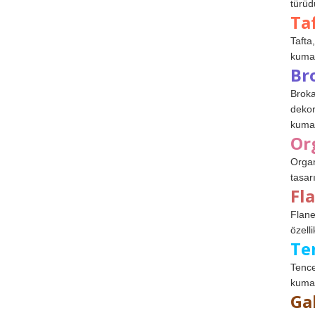
türüdü
Ta
Tafta,
kumaşl
Br
Broka
dekor
kumaş
Or
Organ
tasar
Fl
Flane
özelli
Te
Tence
kumaş
Ga