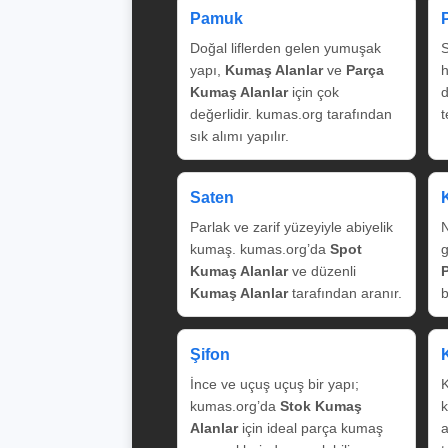
Pamuk
Doğal liflerden gelen yumuşak
S
yapı,
Kumaş Alanlar
ve
Parça
Kumaş Alanlar
için çok
değerlidir. kumas.org tarafından
t
sık alımı yapılır.
Saten
Parlak ve zarif yüzeyiyle abiyelik
N
kumaş. kumas.org’da
Spot
g
Kumaş Alanlar
ve düzenli
Kumaş Alanlar
tarafından aranır.
b
Şifon
İnce ve uçuş uçuş bir yapı;
K
kumas.org’da
Stok Kumaş
k
Alanlar
için ideal parça kumaş
a