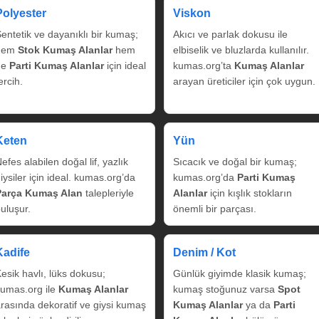
Polyester
Viskon
entetik ve dayanıklı bir kumaş;
Akıcı ve parlak dokusu ile
hem
Stok Kumaş Alanlar
hem
elbiselik ve bluzlarda kullanılır.
de
Parti Kumaş Alanlar
için ideal
kumas.org’ta
Kumaş Alanlar
ercih.
arayan üreticiler için çok uygun.
Keten
Yün
efes alabilen doğal lif, yazlık
Sıcacık ve doğal bir kumaş;
iysiler için ideal. kumas.org’da
kumas.org’da
Parti Kumaş
Parça Kumaş Alan
talepleriyle
Alanlar
için kışlık stokların
uluşur.
önemli bir parçası.
Kadife
Denim / Kot
esik havlı, lüks dokusu;
Günlük giyimde klasik kumaş;
umas.org ile
Kumaş Alanlar
kumaş stoğunuz varsa
Spot
rasında dekoratif ve giysi kumaş
Kumaş Alanlar
ya da
Parti