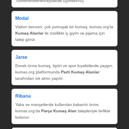
:contentReference[oaicite:0]{index=0}
Modal
Viskon benzeri, çok yumuşak bir kumaş; kumas.org’ta
Kumaş Alanlar
ile özellikle iç giyim ve pijama için
talep görür.
Jarse
Esnek örme kumaş, tişört ve spor kıyafetlerde yaygın;
kumas.org platformunda
Parti Kumaş Alanlar
tarafından sık alımı yapılır.
Ribana
Yaka ve manşetlerde kullanılan kabartılı örme;
kumas.org’da
Parça Kumaş Alan
talepleriyle birlikte
bulunur.