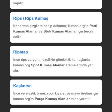
yapılır.
Rips / Rips Kumaş
Kabartma çizgilere sahip dokuma; kumas.org’ta
Parti
Kumaş Alanlar
ve
Stok Kumaş Alanlar
için tercih
edilir.
Ripstap
İnce rips varyantı; özellikle gömleklik kumaşlarda
kumas.org
Spot Kumaş Alanlar
aramalarında yer
alır.
Kaşkorse
İnce ve elastik örme; spor kıyafet ve mayo üretimi için
kumas.org’ta
Parça Kumaş Alanlar
talep yaratır.