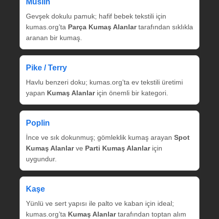
Müslin
Gevşek dokulu pamuk; hafif bebek tekstili için
kumas.org’ta
Parça Kumaş Alanlar
tarafından sıklıkla
aranan bir kumaş.
Pike / Terry
Havlu benzeri doku; kumas.org’ta ev tekstili üretimi
yapan
Kumaş Alanlar
için önemli bir kategori.
Poplin
İnce ve sık dokunmuş; gömleklik kumaş arayan
Spot
Kumaş Alanlar
ve
Parti Kumaş Alanlar
için
uygundur.
Kaşe
Yünlü ve sert yapısı ile palto ve kaban için ideal;
kumas.org’ta
Kumaş Alanlar
tarafından toptan alım