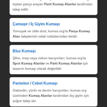
toptan parça arayan
Parti Kumaş Alanlar
tarafından
talep edilir.
Çamaşır / İç Giyim Kumaşı
Yumuşak ve cilde dost; kumas.org’ta
Parça Kumaş
Alan
taleplerinin odak noktalarından biridir.
Bluz Kumaşı
Şifon, krep veya viskon karışımları; kumas.org’ta
Spot Kumaş Alanlar
ve
Parti Kumaş Alanlar
için
tasarım kumaşı olarak değerlidir.
Pantolon / Ceket Kumaşı
Gabardin, yünlü ve denim karışımları; kumas.org
üzerinden
Kumaş Alanlar
tarafından dış giyim için
yoğun talep alır.