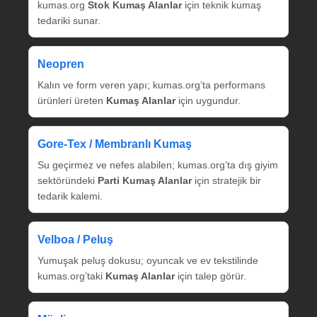
kumas.org
Stok Kumaş Alanlar
için teknik kumaş
tedariki sunar.
Neopren
Kalın ve form veren yapı; kumas.org’ta performans
ürünleri üreten
Kumaş Alanlar
için uygundur.
Gore‑Tex / Membranlı Kumaş
Su geçirmez ve nefes alabilen; kumas.org’ta dış giyim
sektöründeki
Parti Kumaş Alanlar
için stratejik bir
tedarik kalemi.
Velboa / Peluş
Yumuşak peluş dokusu; oyuncak ve ev tekstilinde
kumas.org’taki
Kumaş Alanlar
için talep görür.