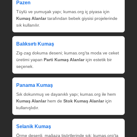
Pazen
Tüylü ve yumuşak yapı; kumas.org iç piyasa için
Kumaş Alanlar
tarafından bebek giysisi projelerinde
sık kullanılır.
Balıksırtı Kumaş
Zig‑zag dokuma deseni; kumas.org’ta moda ve ceket
üretimi yapan
Parti Kumaş Alanlar
için estetik bir
seçenek.
Panama Kumaş
Sık dokunmuş ve dayanıklı yapı; kumas.org ile hem
Kumaş Alanlar
hem de
Stok Kumaş Alanlar
için
kullanışlıdır.
Selanik Kumaş
Örme desenli, mağaza tişörtlerinde sık; kumas.org’ta