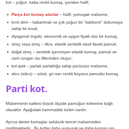
kot – yoğun, kaba renkli kumaş, içeriden hafif;
Parça kot kumaş alanlar
– hafif, yumuşak malzeme;
kırık dimi – kabartmalı ve çok yoğun bir “balıksırtı” dokumaya
sahip bir tuval;
diyagonal örgülü, ekonomik ve uygun fiyatlı düz bir kumaş;
streç veya streç – likra, elastik sentetik elyaf ilaveli pamuk;
doğal streç – sentetik içermeyen elastik kumaş, pamuk ve
rami ısırgan otu liflerinden oluşur;
kot ipek – parlak parlaklığa sahip pürüzsüz malzeme;
ekru (eikru) – soluk, gri-sarı renkli boyasız pamuklu kumaş.
Parti kot.
Malzemenin kalitesi büyük ölçüde pamuğun kökenine bağlı
olacaktır. Aşağıdaki hammadde türleri vardır:
Ayrıca denim kumaşlar selülozik tencel malzemeden
üretilmektedir . Bu kotlar daha yumuşak ve daha kumas.org