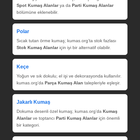
Spot Kumaş Alanlar
ya da
Parti Kumaş Alanlar
bölümüne eklenebilir.
Polar
Sıcak tutan örme kumaş; kumas.org’ta stok fazlası
Stok Kumaş Alanlar
için iyi bir alternatif olabilir.
Keçe
Yoğun ve sık dokulu; el işi ve dekorasyonda kullanılır.
kumas.org’da
Parça Kumaş Alan
talepleriyle eşleşir.
Jakarlı Kumaş
Dokuma desenli özel kumaş; kumas.org’da
Kumaş
Alanlar
ve toptancı
Parti Kumaş Alanlar
için önemli
bir kategori.