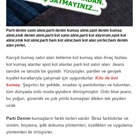
Parti denim satın alınır,parti denim kumaş alınır,spot denim kumaş
alınır,stok denim alınır,parti kot satın alınır,parti kot alıyorum,spot kot
alınır,stok kot alınır,parti ham kot alınır,ham kot alan yerler,ham denim
alan yerler,
Karışık kumaş satın alan tekleme kot kumaş alan ihraç fazlası
kot kumaş alanlar spot kot alanlar parti kot satın alan. Jeans
tanıdık ve tanıdık bir giysidir. Yürüyüşler, partiler ve gevşek
kıyafet kurallarıyla çalışmak için uygundurlar.
Kilo ile kot
kumaş
. Şaşırtıcı bir şekilde, sıradan iş pantolonları ve tulumları,
tüm dünyada ünlü moda giysilere dönüşmüştür. Ünlü blue jeans,
bu yoğun, güvenilir ve çok yönlü kumaştan dikilen tek şeyden
uzak.
Parti Denim
kumaşların farklı türleri vardır. Biraz farklıdırlar ve
üretim, boyama, iplik dokuma yöntemleri, özellikleri ve uygulama
yöntemleri ile örtüşürler.