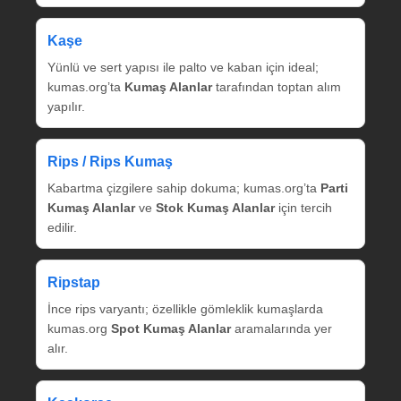
Kaşe
Yünlü ve sert yapısı ile palto ve kaban için ideal;
kumas.org’ta
Kumaş Alanlar
tarafından toptan alım
yapılır.
Rips / Rips Kumaş
Kabartma çizgilere sahip dokuma; kumas.org’ta
Parti
Kumaş Alanlar
ve
Stok Kumaş Alanlar
için tercih
edilir.
Ripstap
İnce rips varyantı; özellikle gömleklik kumaşlarda
kumas.org
Spot Kumaş Alanlar
aramalarında yer
alır.