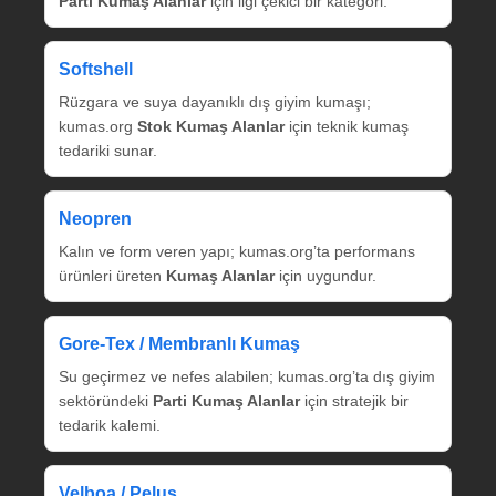
Parti Kumaş Alanlar
için ilgi çekici bir kategori.
Softshell
Rüzgara ve suya dayanıklı dış giyim kumaşı;
kumas.org
Stok Kumaş Alanlar
için teknik kumaş
tedariki sunar.
Neopren
Kalın ve form veren yapı; kumas.org’ta performans
ürünleri üreten
Kumaş Alanlar
için uygundur.
Gore‑Tex / Membranlı Kumaş
Su geçirmez ve nefes alabilen; kumas.org’ta dış giyim
sektöründeki
Parti Kumaş Alanlar
için stratejik bir
tedarik kalemi.
Velboa / Peluş