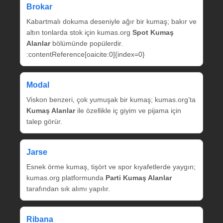
Brokar
Kabartmalı dokuma deseniyle ağır bir kumaş; bakır ve
altın tonlarda stok için kumas.org
Spot Kumaş
Alanlar
bölümünde popülerdir.
:contentReference[oaicite:0]{index=0}
Modal
Viskon benzeri, çok yumuşak bir kumaş; kumas.org’ta
Kumaş Alanlar
ile özellikle iç giyim ve pijama için
talep görür.
Jarse
Esnek örme kumaş, tişört ve spor kıyafetlerde yaygın;
kumas.org platformunda
Parti Kumaş Alanlar
tarafından sık alımı yapılır.
Ribana