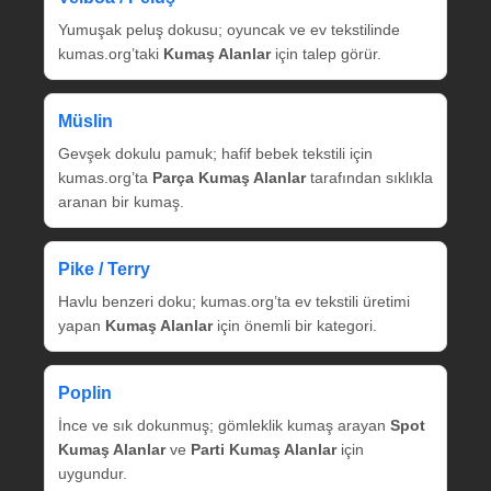
Yumuşak peluş dokusu; oyuncak ve ev tekstilinde
kumas.org’taki
Kumaş Alanlar
için talep görür.
Müslin
Gevşek dokulu pamuk; hafif bebek tekstili için
kumas.org’ta
Parça Kumaş Alanlar
tarafından sıklıkla
aranan bir kumaş.
Pike / Terry
Havlu benzeri doku; kumas.org’ta ev tekstili üretimi
yapan
Kumaş Alanlar
için önemli bir kategori.
Poplin
İnce ve sık dokunmuş; gömleklik kumaş arayan
Spot
Kumaş Alanlar
ve
Parti Kumaş Alanlar
için
uygundur.