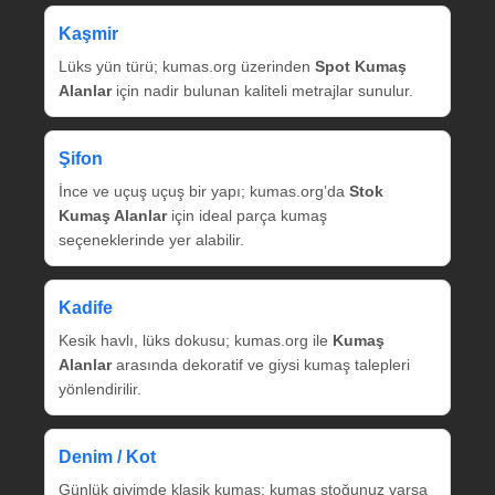
Kaşmir
Lüks yün türü; kumas.org üzerinden
Spot Kumaş
Alanlar
için nadir bulunan kaliteli metrajlar sunulur.
Şifon
İnce ve uçuş uçuş bir yapı; kumas.org’da
Stok
Kumaş Alanlar
için ideal parça kumaş
seçeneklerinde yer alabilir.
Kadife
Kesik havlı, lüks dokusu; kumas.org ile
Kumaş
Alanlar
arasında dekoratif ve giysi kumaş talepleri
yönlendirilir.
Denim / Kot
Günlük giyimde klasik kumaş; kumaş stoğunuz varsa