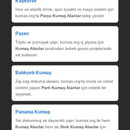
Kaşkorse
İnce ve elastik örme; spor kıyafet ve mayo üretimi için
kumas.org’ta
Parça Kumaş Alanlar
talep yaratır.
Pazen
Tüylü ve yumuşak yapı; kumas.org iç piyasa için
Kumaş Alanlar
tarafından bebek giysisi projelerinde
sık kullanılır.
Balıksırtı Kumaş
Zig‑zag dokuma deseni; kumas.org’ta moda ve ceket
üretimi yapan
Parti Kumaş Alanlar
için estetik bir
seçenek.
Panama Kumaş
Sık dokunmuş ve dayanıklı yapı; kumas.org ile hem
Kumaş Alanlar
hem de
Stok Kumaş Alanlar
için