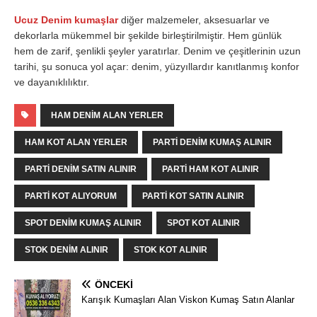
Ucuz Denim kumaşlar
diğer malzemeler, aksesuarlar ve
dekorlarla mükemmel bir şekilde birleştirilmiştir. Hem günlük
hem de zarif, şenlikli şeyler yaratırlar. Denim ve çeşitlerinin uzun
tarihi, şu sonuca yol açar: denim, yüzyıllardır kanıtlanmış konfor
ve dayanıklılıktır.
HAM DENIM ALAN YERLER
HAM KOT ALAN YERLER
PARTI DENIM KUMAŞ ALINIR
PARTI DENIM SATIN ALINIR
PARTI HAM KOT ALINIR
PARTI KOT ALIYORUM
PARTI KOT SATIN ALINIR
SPOT DENIM KUMAŞ ALINIR
SPOT KOT ALINIR
STOK DENIM ALINIR
STOK KOT ALINIR
ÖNCEKI
Karışık Kumaşları Alan Viskon Kumaş Satın Alanlar