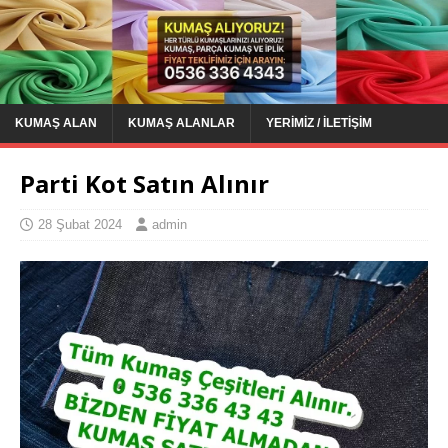
KUMAŞ ALAN
KUMAŞ ALANLAR
YERIMIZ / İLETIŞIM
Parti Kot Satın Alınır
28 Şubat 2024
admin