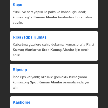
Kaşe
Yünlü ve sert yapısı ile palto ve kaban için ideal;
kumas.org’ta
Kumaş Alanlar
tarafından toptan alım
yapılır.
Rips / Rips Kumaş
Kabartma çizgilere sahip dokuma; kumas.org’ta
Parti
Kumaş Alanlar
ve
Stok Kumaş Alanlar
için tercih
edilir.
Ripstap
İnce rips varyantı; özellikle gömleklik kumaşlarda
kumas.org
Spot Kumaş Alanlar
aramalarında yer
alır.
Kaşkorse