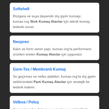
Softshell
Rüzgara ve suya dayanıklı dış giyim kumaşı;
kumas.org
Stok Kumaş Alanlar
için teknik kumaş
tedariki sunar.
Neopren
Kalın ve form veren yapı; kumas.org’ta performans
ürünleri üreten
Kumaş Alanlar
için uygundur.
Gore‑Tex / Membranlı Kumaş
Su geçirmez ve nefes alabilen; kumas.org’ta dış giyim
sektöründeki
Parti Kumaş Alanlar
için stratejik bir
tedarik kalemi.
Velboa / Peluş