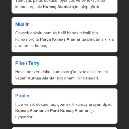
Yumuşak peluş dokusu; oyuncak ve ev tekstilinde
kumas.org’taki
Kumaş Alanlar
için talep görür.
Müslin
Gevşek dokulu pamuk; hafif bebek tekstili için
kumas.org’ta
Parça Kumaş Alanlar
tarafından sıklıkla
aranan bir kumaş.
Pike / Terry
Havlu benzeri doku; kumas.org’ta ev tekstili üretimi
yapan
Kumaş Alanlar
için önemli bir kategori.
Poplin
İnce ve sık dokunmuş; gömleklik kumaş arayan
Spot
Kumaş Alanlar
ve
Parti Kumaş Alanlar
için
uygundur.