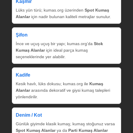
Kaşmir
Lüks yün türü; kumas.org üzerinden
Spot Kumaş
Alanlar
için nadir bulunan kaliteli metrajlar sunulur.
Şifon
İnce ve uçuş uçuş bir yapı; kumas.org’da
Stok
Kumaş Alanlar
için ideal parça kumaş
seçeneklerinde yer alabilir.
Kadife
Kesik havlı, lüks dokusu; kumas.org ile
Kumaş
Alanlar
arasında dekoratif ve giysi kumaş talepleri
yönlendirilir.
Denim / Kot
Günlük giyimde klasik kumaş; kumaş stoğunuz varsa
Spot Kumaş Alanlar
ya da
Parti Kumaş Alanlar