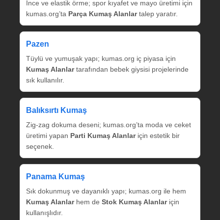
İnce ve elastik örme; spor kıyafet ve mayo üretimi için
kumas.org’ta
Parça Kumaş Alanlar
talep yaratır.
Pazen
Tüylü ve yumuşak yapı; kumas.org iç piyasa için
Kumaş Alanlar
tarafından bebek giysisi projelerinde
sık kullanılır.
Balıksırtı Kumaş
Zig‑zag dokuma deseni; kumas.org’ta moda ve ceket
üretimi yapan
Parti Kumaş Alanlar
için estetik bir
seçenek.
Panama Kumaş
Sık dokunmuş ve dayanıklı yapı; kumas.org ile hem
Kumaş Alanlar
hem de
Stok Kumaş Alanlar
için
kullanışlıdır.