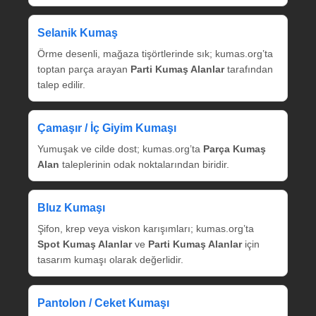
Selanik Kumaş
Örme desenli, mağaza tişörtlerinde sık; kumas.org’ta
toptan parça arayan
Parti Kumaş Alanlar
tarafından
talep edilir.
Çamaşır / İç Giyim Kumaşı
Yumuşak ve cilde dost; kumas.org’ta
Parça Kumaş
Alan
taleplerinin odak noktalarından biridir.
Bluz Kumaşı
Şifon, krep veya viskon karışımları; kumas.org’ta
Spot Kumaş Alanlar
ve
Parti Kumaş Alanlar
için
tasarım kumaşı olarak değerlidir.
Pantolon / Ceket Kumaşı