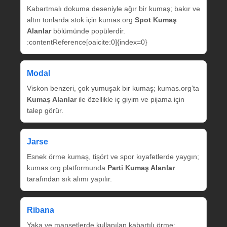
Kabartmalı dokuma deseniyle ağır bir kumaş; bakır ve
altın tonlarda stok için kumas.org
Spot Kumaş
Alanlar
bölümünde popülerdir.
:contentReference[oaicite:0]{index=0}
Modal
Viskon benzeri, çok yumuşak bir kumaş; kumas.org’ta
Kumaş Alanlar
ile özellikle iç giyim ve pijama için
talep görür.
Jarse
Esnek örme kumaş, tişört ve spor kıyafetlerde yaygın;
kumas.org platformunda
Parti Kumaş Alanlar
tarafından sık alımı yapılır.
Ribana
Yaka ve manşetlerde kullanılan kabartılı örme;