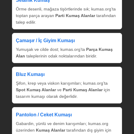
Selanik Kumaş
Örme desenli, mağaza tişörtlerinde sık; kumas.org’ta
toptan parça arayan
Parti Kumaş Alanlar
tarafından
talep edilir.
Çamaşır / İç Giyim Kumaşı
Yumuşak ve cilde dost; kumas.org’ta
Parça Kumaş
Alan
taleplerinin odak noktalarından biridir.
Bluz Kumaşı
Şifon, krep veya viskon karışımları; kumas.org’ta
Spot Kumaş Alanlar
ve
Parti Kumaş Alanlar
için
tasarım kumaşı olarak değerlidir.
Pantolon / Ceket Kumaşı
Gabardin, yünlü ve denim karışımları; kumas.org
üzerinden
Kumaş Alanlar
tarafından dış giyim için