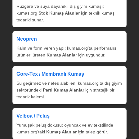
Rüzgara ve suya dayanıklı dış giyim kumaşı;
kumas.org
Stok Kumaş Alanlar
için teknik kumaş
tedariki sunar.
Neopren
Kalın ve form veren yapı; kumas.org’ta performans
ürünleri üreten
Kumaş Alanlar
için uygundur.
Gore‑Tex / Membranlı Kumaş
Su geçirmez ve nefes alabilen; kumas.org’ta dış giyim
sektöründeki
Parti Kumaş Alanlar
için stratejik bir
tedarik kalemi.
Velboa / Peluş
Yumuşak peluş dokusu; oyuncak ve ev tekstilinde
kumas.org’taki
Kumaş Alanlar
için talep görür.