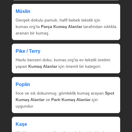
Müslin
Gevşek dokulu pamuk; hafif bebek tekstili için
kumas.org’ta
Parça Kumaş Alanlar
tarafından sıklıkla
aranan bir kumaş.
Pike / Terry
Havlu benzeri doku; kumas.org’ta ev tekstili üretimi
yapan
Kumaş Alanlar
için önemli bir kategori.
Poplin
İnce ve sık dokunmuş; gömleklik kumaş arayan
Spot
Kumaş Alanlar
ve
Parti Kumaş Alanlar
için
uygundur.
Kaşe