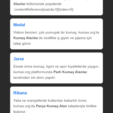
Alanlar
bölümünde popülerdir.
:contentReference[oaicite:0]{index=0}
Modal
Viskon benzeri, çok yumuşak bir kumaş; kumas.org’ta
Kumaş Alanlar
ile özellikle iç giyim ve pijama için
talep görür.
Jarse
Esnek örme kumaş, tişört ve spor kıyafetlerde yaygın;
kumas.org platformunda
Parti Kumaş Alanlar
tarafından sık alımı yapılır.
Ribana
Yaka ve manşetlerde kullanılan kabartılı örme;
kumas.org’da
Parça Kumaş Alan
talepleriyle birlikte
bulunur.