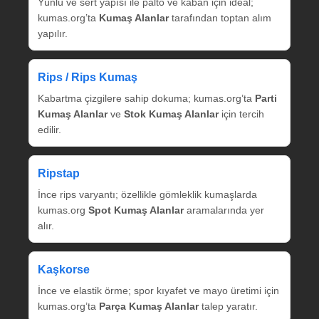
Yünlü ve sert yapısı ile palto ve kaban için ideal;
kumas.org’ta
Kumaş Alanlar
tarafından toptan alım
yapılır.
Rips / Rips Kumaş
Kabartma çizgilere sahip dokuma; kumas.org’ta
Parti
Kumaş Alanlar
ve
Stok Kumaş Alanlar
için tercih
edilir.
Ripstap
İnce rips varyantı; özellikle gömleklik kumaşlarda
kumas.org
Spot Kumaş Alanlar
aramalarında yer
alır.
Kaşkorse
İnce ve elastik örme; spor kıyafet ve mayo üretimi için
kumas.org’ta
Parça Kumaş Alanlar
talep yaratır.