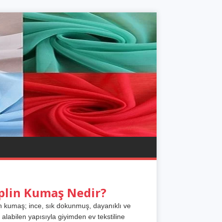
plin Kumaş Nedir?
n kumaş; ince, sık dokunmuş, dayanıklı ve
 alabilen yapısıyla giyimden ev tekstiline