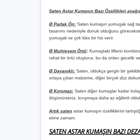
Saten Astar Kumaşın Bazı Özellikleri aşağıd
Ø Parlak Ön:
Saten kumaşın yumuşak sağ tarafı
tasarımı nedeniyle donuk olduğunu göreceksiniz
yumuşak ve çok lüks bir his verir.
Ø Muhteşem Örtü
:
Kumaştaki liflerin kombin
rahat bir örtü oluşturur, bu da onları gecelik 
Ø Dayanıklı:
Saten, oldukça gergin bir şekild
ortaya çıkan malzeme, diğer birçok düz dok
Ø Kırışmaz:
Saten diğer kumaşlar kadar kolay 
düşünürseniz, kırışmaya daha az eğilimli oldukla
Artık saten
astar kumaşın özelliklerini tartış
etme zamanı.
SATEN ASTAR KUMAŞIN BAZI DEZ