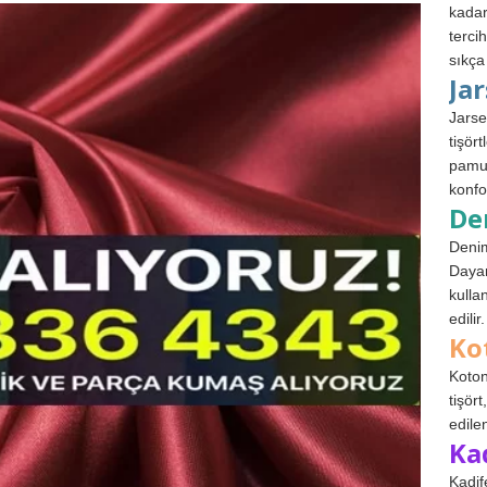
kadar
terci
sıkça
Ja
Jarse
tişör
pamuk
konfo
De
Denim
Dayan
kulla
edilir.
Ko
Koton
tişör
edile
Ka
Kadif