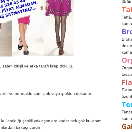
türüdü
Ta
Tafta,
kumaşl
Br
Broka
dekor
kumaş
Or
k, saten bitişli ve arka tarafı krep dokulu.
Organ
tasar
Fl
Flane
olabilir ve normalde suni ipek veya ipekten dokunur.
özelli
Te
Tence
kumaş
ullanıldığı çeşitli yaklaşımlara kadar pek çok kullanım
Ga
mlardan birkaçı vardır .