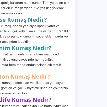
 geniş kullanım alanı sunar. Türkiye’de en çok
h edilen kumaşlardandır ve yazlık giysilerde
 karşımıza çıkar.
rse Kumaş Nedir?
 kumaş, esnek yapısıyla spor kıyafet ve
tlerde en çok kullanılan kumaşlardandır. %100
 veya pamuk-karışımlı seçenekleri vardır ve
r açısından idealdir.
nim Kumaş Nedir?
; kot pantolonların ana ham maddesidir.
ıklı dokusu sayesinde hem günlük
nımda hem moda endüstrisinde sık tercih
ton Kumaş Nedir?
 kumaş, nefes alan ve cilde dost yapısıyla
t, gömlek ve çocuk kıyafetlerinde en çok tercih
n kumaşlardan biridir.
dife Kumaş Nedir?
e kumaş yumuşak dokusu ve parlak yüzeyiyle