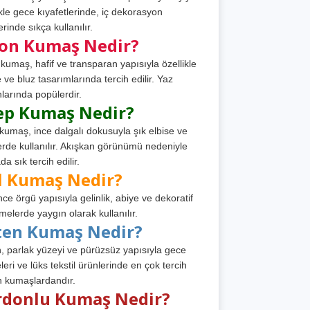
ikle gece kıyafetlerinde, iç dekorasyon
rinde sıkça kullanılır.
fon Kumaş Nedir?
 kumaş, hafif ve transparan yapısıyla özellikle
e ve bluz tasarımlarında tercih edilir. Yaz
larında popülerdir.
ep Kumaş Nedir?
kumaş, ince dalgalı dokusuyla şık elbise ve
erde kullanılır. Akışkan görünümü nedeniyle
a sık tercih edilir.
l Kumaş Nedir?
ince örgü yapısıyla gelinlik, abiye ve dekoratif
melerde yaygın olarak kullanılır.
ten Kumaş Nedir?
, parlak yüzeyi ve pürüzsüz yapısıyla gece
leri ve lüks tekstil ürünlerinde en çok tercih
n kumaşlardandır.
rdonlu Kumaş Nedir?