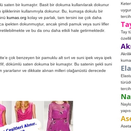
Keten
zlü saten bir kumaştır. Basit bir dokuma kullanılarak dokunur
uygun
tkı ipliklerinin kullanımıyla dokunur. Bu, kumaşa dokulu bir
tercih
nünü
kumas.org
kolay ve parlak, tam tersini ise çok daha
Ta
nızca ipekten dokunmuştur, ancak şimdi pamuk veya suni lifler
etilebilmekte ve bu da onu daha etkili hale getirmektedir.
Tay t
özell
Ak
Akril
tte’e çok benzeyen bir pamuklu alt sırt ve suni ipek veya ipek
kumaş
afif, dökümlü saten dokuma bir kumaştır. Bu satenin şekli suni
El
den yararlanır ve dikkate alınan milleri olağanüstü derecede
Elast
türüd
tercih
Na
Naylo
yapıs
As
Aseta