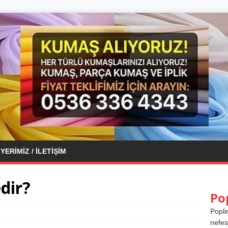
YERIMIZ / İLETIŞIM
dir?
Po
Popli
nefes