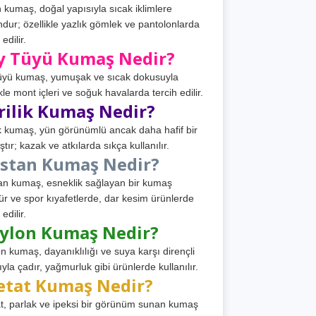
 kumaş, doğal yapısıyla sıcak iklimlere
dur; özellikle yazlık gömlek ve pantolonlarda
 edilir.
y Tüyü Kumaş Nedir?
üyü kumaş, yumuşak ve sıcak dokusuyla
ikle mont içleri ve soğuk havalarda tercih edilir.
rilik Kumaş Nedir?
ik kumaş, yün görünümlü ancak daha hafif bir
tır; kazak ve atkılarda sıkça kullanılır.
astan Kumaş Nedir?
an kumaş, esneklik sağlayan bir kumaş
ür ve spor kıyafetlerde, dar kesim ürünlerde
 edilir.
ylon Kumaş Nedir?
n kumaş, dayanıklılığı ve suya karşı dirençli
ıyla çadır, yağmurluk gibi ürünlerde kullanılır.
etat Kumaş Nedir?
t, parlak ve ipeksi bir görünüm sunan kumaş