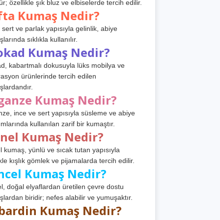
r; özellikle şık bluz ve elbiselerde tercih edilir.
fta Kumaş Nedir?
 sert ve parlak yapısıyla gelinlik, abiye
arında sıklıkla kullanılır.
okad Kumaş Nedir?
d, kabartmalı dokusuyla lüks mobilya ve
asyon ürünlerinde tercih edilen
lardandır.
ganze Kumaş Nedir?
ze, ince ve sert yapısıyla süsleme ve abiye
ımlarında kullanılan zarif bir kumaştır.
anel Kumaş Nedir?
l kumaş, yünlü ve sıcak tutan yapısıyla
kle kışlık gömlek ve pijamalarda tercih edilir.
ncel Kumaş Nedir?
l, doğal elyaflardan üretilen çevre dostu
lardan biridir; nefes alabilir ve yumuşaktır.
bardin Kumaş Nedir?