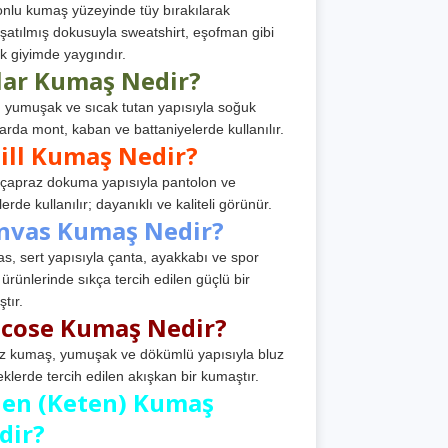
nlu kumaş yüzeyinde tüy bırakılarak
atılmış dokusuyla sweatshirt, eşofman gibi
k giyimde yaygındır.
lar Kumaş Nedir?
, yumuşak ve sıcak tutan yapısıyla soğuk
arda mont, kaban ve battaniyelerde kullanılır.
ill Kumaş Nedir?
, çapraz dokuma yapısıyla pantolon ve
erde kullanılır; dayanıklı ve kaliteli görünür.
nvas Kumaş Nedir?
s, sert yapısıyla çanta, ayakkabı ve spor
 ürünlerinde sıkça tercih edilen güçlü bir
tır.
scose Kumaş Nedir?
z kumaş, yumuşak ve dökümlü yapısıyla bluz
eklerde tercih edilen akışkan bir kumaştır.
nen (Keten) Kumaş
dir?