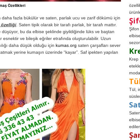
özell
maş Özellikleri
ürünle
daha fazla bükülür ve saten, parlak ucu ve zarif dökümü için
Şi
 özelliği
. Saten tipik olarak bir tarafı parlak, bir tarafı mattır.
Şifon
 düşüyor, bu da elbise şeklinde giyildiğinde lüks ve baştan
elbis
esnektir ve bileşik eğriler etrafında oluşturulabilir. Uzun
sezon
sılığı daha düşük olduğu için
kumas.org
saten çarşafları sever
Kr
ratmak yerine kumaşın üzerinde “kayar”. Saf ipekten yapılan
Krep 
etekl
modad
Tü
Tül, 
süsle
Sa
Saten
elbise
edile
Şa