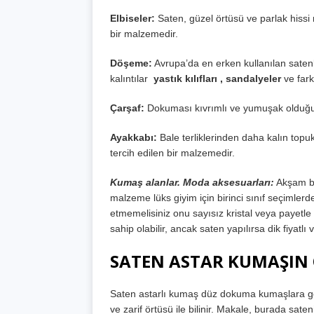
Elbiseler:
Saten, güzel örtüsü ve parlak hissi n
bir malzemedir.
Döşeme:
Avrupa’da en erken kullanılan satenl
kalıntılar
yastık kılıfları , sandalyeler
ve farkl
Çarşaf:
Dokuması kıvrımlı ve yumuşak olduğu iç
Ayakkabı:
Bale terliklerinden daha kalın topu
tercih edilen bir malzemedir.
Kumaş alanlar. Moda aksesuarları:
Akşam bag
malzeme lüks giyim için birinci sınıf seçimlerd
etmemelisiniz onu sayısız kristal veya payetle
sahip olabilir, ancak saten yapılırsa dik fiyatlı
SATEN ASTAR KUMAŞIN 
Saten astarlı kumaş düz dokuma kumaşlara gör
ve zarif örtüsü ile bilinir. Makale, burada saten