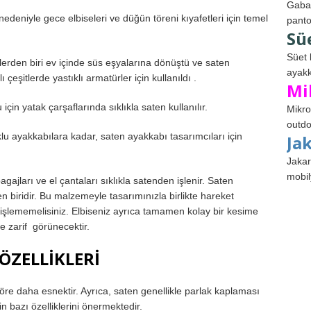
Gabar
edeniyle gece elbiseleri ve düğün töreni kıyafetleri için temel
panto
Sü
Süet 
erden biri ev içinde süs eşyalarına dönüştü ve saten
ayakk
ı çeşitlerde yastıklı armatürler için kullanıldı .
Mi
in yatak çarşaflarında sıklıkla saten kullanılır.
Mikro
outdo
klu ayakkabılara kadar, saten ayakkabı tasarımcıları için
Ja
Jakar
mobil
ajları ve el çantaları sıklıkla satenden işlenir. Saten
en biridir. Bu malzemeyle tasarımınızla birlikte hareket
 işlememelisiniz. Elbiseniz ayrıca tamamen kolay bir kesime
 ve zarif görünecektir.
ÖZELLİKLERİ
e daha esnektir. Ayrıca, saten genellikle parlak kaplaması
in bazı özelliklerini önermektedir.