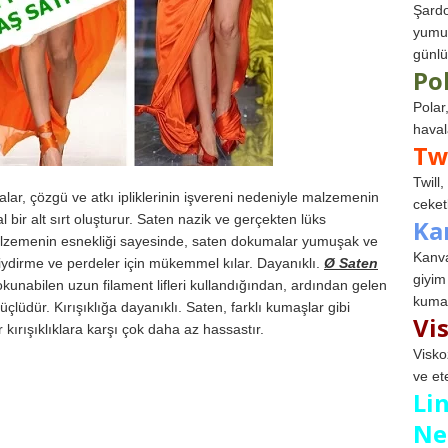
Şardo
yumuş
günlü
Po
Polar
haval
Tw
Twill
ar, çözgü ve atkı ipliklerinin işvereni nedeniyle malzemenin
ceketl
bir alt sırt oluşturur. Saten nazik ve gerçekten lüks
Ka
 malzemenin esnekliği sayesinde, saten dokumalar yumuşak ve
Kanva
giydirme ve perdeler için mükemmel kılar. Dayanıklı.
Ø Saten
giyim
unabilen uzun filament lifleri kullandığından, ardından gelen
kumaş
üdür. Kırışıklığa dayanıklı. Saten, farklı kumaşlar gibi
Vi
ırışıklıklara karşı çok daha az hassastır.
Visko
ve et
Li
Ne