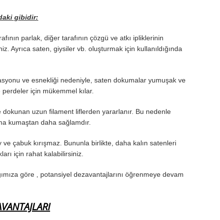
aki gibidir:
nın parlak, diğer tarafının çözgü ve atkı ipliklerinin
. Ayrıca saten, giysiler vb. oluşturmak için kullanıldığında
asyonu ve esnekliği nedeniyle, saten dokumalar yumuşak ve
ve perdeler için mükemmel kılar.
e dokunan uzun filament liflerden yararlanır. Bu nedenle
uma kumaştan daha sağlamdır.
ve çabuk kırışmaz. Bununla birlikte, daha kalın satenleri
rı için rahat kalabilirsiniz.
tığımıza göre , potansiyel dezavantajlarını öğrenmeye devam
AVANTAJLARI